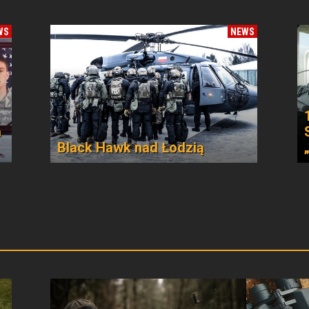
WS
NEWS
a
Black Hawk nad Łodzią