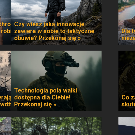
chroni
Czy wiesz jaką innowacje
 robi
zawiera w sobie to taktyczne
Dla t
obuwie? Przekonaj się »
niez
Technologia pola walki
rają
dostępna dla Ciebie!
Co z
awdź »
Przekonaj się »
skut