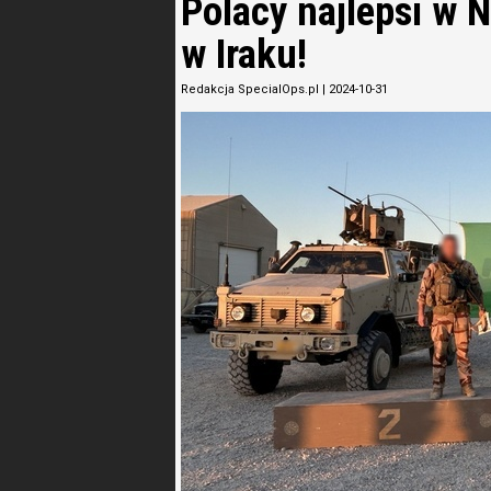
Polacy najlepsi w 
w Iraku!
Redakcja SpecialOps.pl
|
2024-10-31