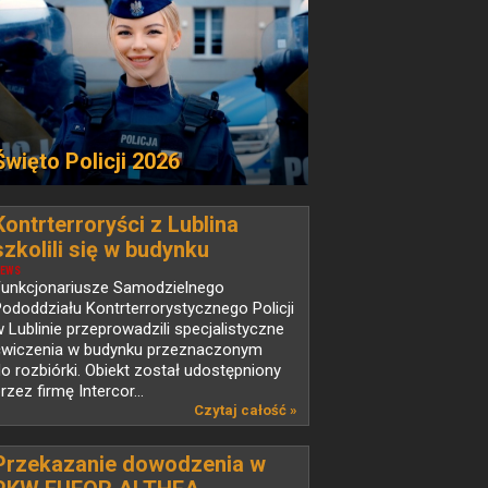
Święto Policji 2026
Kontrterroryści z Lublina
szkolili się w budynku
przeznaczonym do rozbiórki
EWS
Funkcjonariusze Samodzielnego
ododdziału Kontrterrorystycznego Policji
 Lublinie przeprowadzili specjalistyczne
ćwiczenia w budynku przeznaczonym
o rozbiórki. Obiekt został udostępniony
rzez firmę Intercor...
Czytaj całość »
Przekazanie dowodzenia w