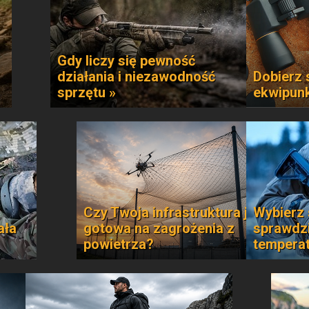
Gdy liczy się pewność
działania i niezawodność
Dobierz 
sprzętu »
ekwipun
Czy Twoja infrastruktura jest
Wybierz 
ała
gotowa na zagrożenia z
sprawdzi
powietrza?
temperat