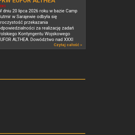
PKW EUFOR ALTHEA
EWS
 dniu 20 lipca 2026 roku w bazie Camp
utmir w Sarajewie odbyła się
uroczystość przekazania
dpowiedzialności za realizację zadań
Polskiego Kontyngentu Wojskowego
EUFOR ALTHEA. Dowództwo nad XXXI
mianą...
Czytaj całość »