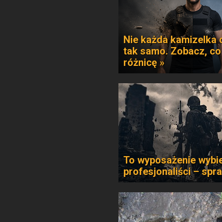
Nie każda kamizelka 
tak samo. Zobacz, co
różnicę »
To wyposażenie wybie
profesjonaliści – spr