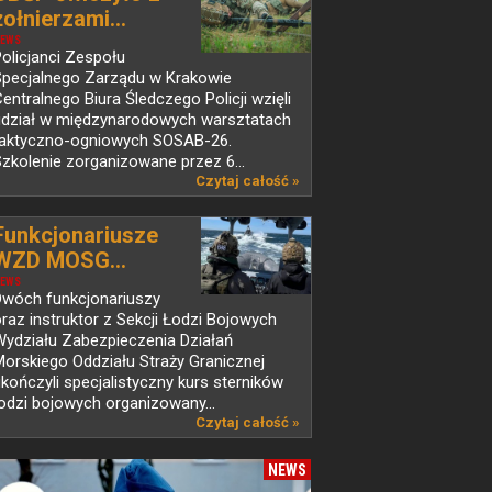
żołnierzami...
EWS
olicjanci Zespołu
Specjalnego Zarządu w Krakowie
entralnego Biura Śledczego Policji wzięli
udział w międzynarodowych warsztatach
taktyczno-ogniowych SOSAB-26.
zkolenie zorganizowane przez 6...
Czytaj całość »
Funkcjonariusze
WZD MOSG...
EWS
Dwóch funkcjonariuszy
raz instruktor z Sekcji Łodzi Bojowych
Wydziału Zabezpieczenia Działań
orskiego Oddziału Straży Granicznej
kończyli specjalistyczny kurs sterników
odzi bojowych organizowany...
Czytaj całość »
NEWS