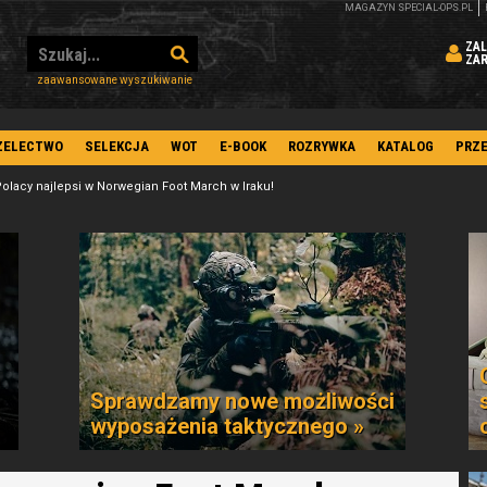
MAGAZYN SPECIAL-OPS.PL
ZAL
ZA
zaawansowane wyszukiwanie
ZELECTWO
SELEKCJA
WOT
E-BOOK
ROZRYWKA
KATALOG
PRZ
olacy najlepsi w Norwegian Foot March w Iraku!
Sprawdzamy nowe możliwości
wyposażenia taktycznego »