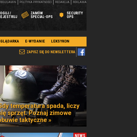
REGULAMIN
POLITYKA PRYWATNOŚCI
REDAKCJA
REKLAMA
OGUJ /
ZAMÓW
SECURITY
REJESTRUJ
SPECIAL-OPS
OPS
EGLĄDARKA
E-WYDANIE
LEKSYKON
ZAPISZ SIĘ DO NEWSLETTERA
Gdy temperatura spada, liczy
się sprzęt. Poznaj zimowe
obuwie taktyczne »
NEWS