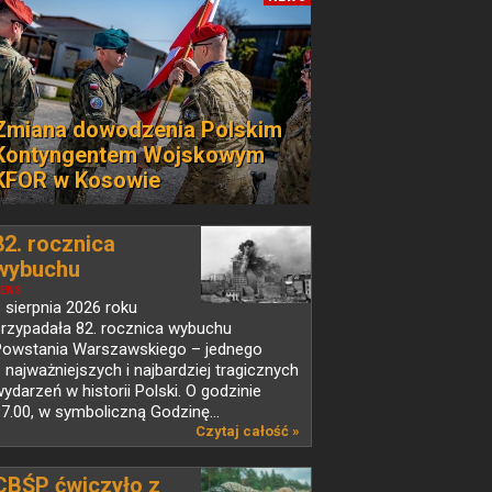
Zmiana dowodzenia Polskim
Kontyngentem Wojskowym
KFOR w Kosowie
82. rocznica
wybuchu
Powstania...
EWS
 sierpnia 2026 roku
przypadała 82. rocznica wybuchu
Powstania Warszawskiego – jednego
 najważniejszych i najbardziej tragicznych
ydarzeń w historii Polski. O godzinie
7.00, w symboliczną Godzinę...
Czytaj całość »
CBŚP ćwiczyło z