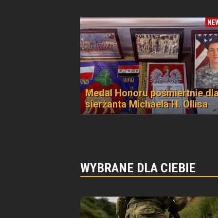
NE
Medal Honoru pośmiertnie dl
sierżanta Michaela H. Ollisa
WYBRANE DLA CIEBIE