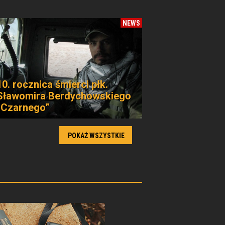
NEWS
10. rocznica śmierci płk.
Sławomira Berdychowskiego
„Czarnego”
POKAŻ WSZYSTKIE