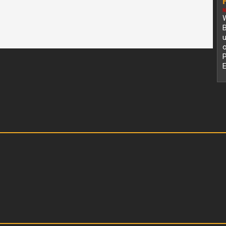
N
W
B
o
z