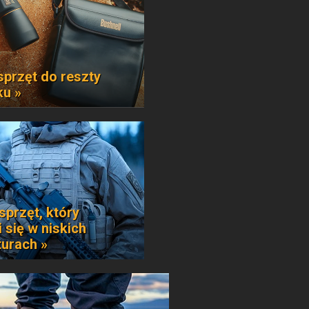
sprzęt do reszty
ku »
sprzęt, który
 się w niskich
urach »