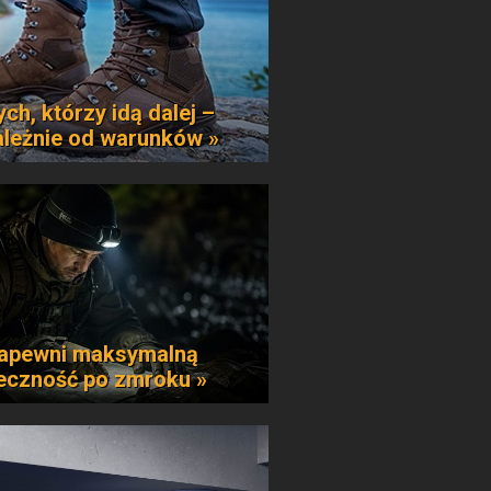
ych, którzy idą dalej –
ależnie od warunków »
apewni maksymalną
eczność po zmroku »