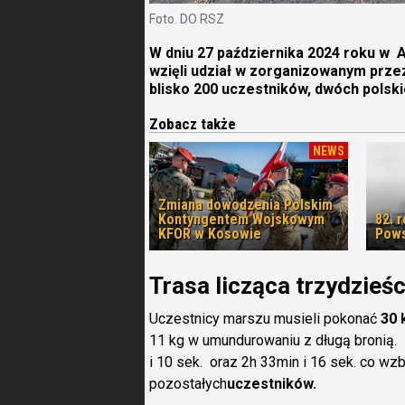
Foto. DO RSZ
W dniu 27 października 2024 roku w A
wzięli udział w zorganizowanym prz
blisko 200 uczestników, dwóch polskic
Zobacz także
NEWS
Zmiana dowodzenia Polskim
Kontyngentem Wojskowym
82. 
KFOR w Kosowie
Pows
Trasa licząca trzydzieś
Uczestnicy marszu musieli pokonać
30 
11 kg w umundurowaniu z długą bronią. 
i 10 sek. oraz 2h 33min i 16 sek. co wz
pozostałych
uczestników.