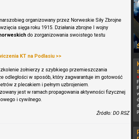
marszobieg organizowany przez Norweskie Siły Zbrojne
wzięcia sięga roku 1915. Działania zbrojne I wojny
 norweskich
do zorganizowania swoistego testu
iczenia KT na Podlasiu >>
zkolenie żołnierzy z szybkiego przemieszczania
e odległości w sposób, który zagwarantuje im gotowość
N
metrów z plecakiem i pełnym uzbrojeniem.
P
zowany jest w ramach propagowania aktywności fizycznej
w
owego i cywilnego.
d
p
Źródło: DO RSZ