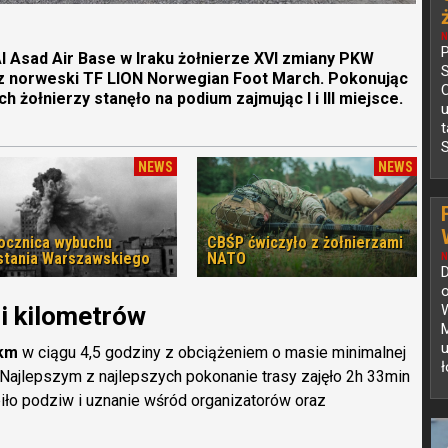
N
P
l Asad Air Base w Iraku żołnierze XVI zmiany PKW
ez norweski TF LION Norwegian Foot March. Pokonując
C
h żołnierzy stanęło na podium zajmując I i III miejsce.
S
NEWS
NEWS
rocznica wybuchu
CBŚP ćwiczyło z żołnierzami
tania Warszawskiego
NATO
N
o
ci kilometrów
M
u
km
w ciągu 4,5 godziny z obciążeniem o masie minimalnej
ł
Najlepszym z najlepszych pokonanie trasy zajęło 2h 33min
biło podziw i uznanie wśród organizatorów oraz