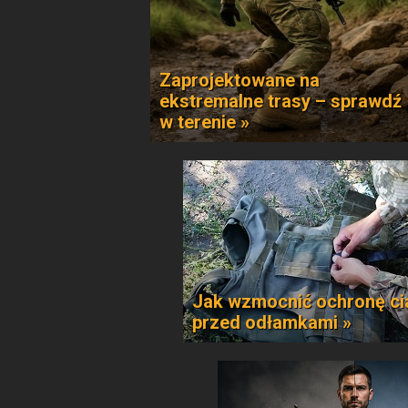
Zaprojektowane na
ekstremalne trasy – sprawdź
w terenie »
Jak wzmocnić ochronę ci
przed odłamkami »