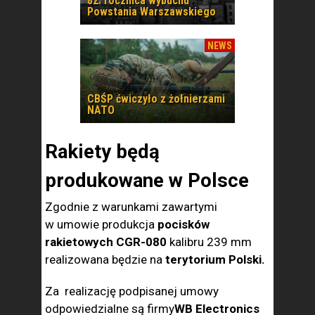
82. rocznica wybuchu
Powstania Warszawskiego
NEWS
CBŚP ćwiczyło z żołnierzami
NATO
Rakiety będą
produkowane w Polsce
Zgodnie z warunkami zawartymi
w umowie produkcja
pocisków
rakietowych CGR-080
kalibru 239 mm
realizowana będzie na
terytorium Polski.
Za realizację podpisanej umowy
odpowiedzialne są firmy
WB Electronics