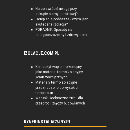
Na co zwrócić uwagę przy
zakupie bramy garażowej?
Ocieplenie poddasza - czym jest
skuteczna izolacja?
PORADNIK: Sposoby na
energooszczędny i zdrowy dom
IZOLACJE.COM.PL
Kompozyt wapienno-konopny
jako materiał termoizolacyjny
ścian zewnętrznych
Materiały termoizolacyjne
przeznaczone do wysokich
temperatur -...
Warunki Techniczne 2021 dla
przegród i złączy budowlanych
RYNEKINSTALACYJNY.PL