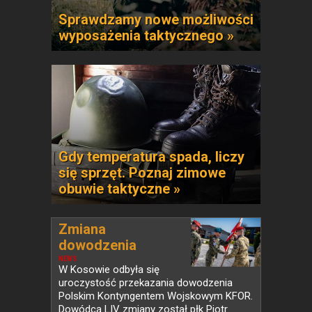
Sprawdzamy nowe możliwości
wyposażenia taktycznego »
Gdy temperatura spada, liczy
się sprzęt. Poznaj zimowe
obuwie taktyczne »
Zmiana
dowodzenia
Polskim...
NEWS
W Kosowie odbyła się
uroczystość przekazania dowodzenia
Polskim Kontyngentem Wojskowym KFOR.
Dowódcą LIV zmiany został płk Piotr