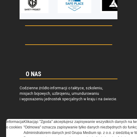
O NAS
Codzienne źródło informacji o taktyce, szkoleniu,
misjach bojowych, uzbrojeniu, umundurowaniu
i wyposażeniu jednostek specjalnych w kraju i na świecie.
Informacja
Klikacjąc "Zgoda" akceptujesz zapisywanie wszystkich danych na tw
o cookies
"Odmowa" oznacza zapisywanie tylko danych niezbędnych do funkcj
REGULAMIN
Administratorem danych jest Grupa Medium sp. z o.o. z siedzibą w 