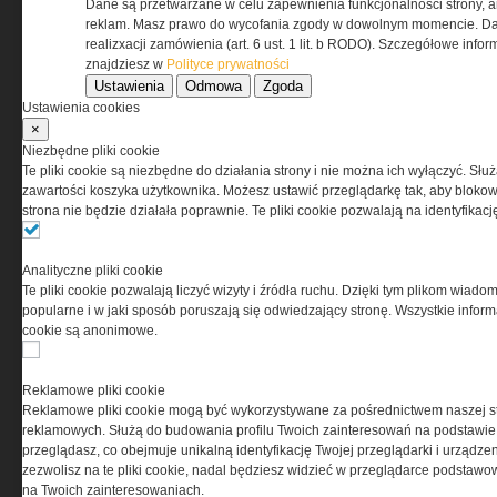
Dane są przetwarzane w celu zapewnienia funkcjonalności strony, a
Regulamin określa zasady korzystania z portalu
reklam. Masz prawo do wycofania zgody w dowolnym momencie. Da
www.special-ops.pl
realizxacji zamówienia (art. 6 ust. 1 lit. b RODO). Szczegółowe inf
znajdziesz w
Polityce prywatności
Ustawienia
Odmowa
Zgoda
Korzystanie z portalu jest równoznaczne
Ustawienia cookies
z zaakceptowaniem warunków ustanowionych
×
przez Grupa MEDIUM Spółka z ograniczoną
Niezbędne pliki cookie
odpowiedzialnością Spółka komandytowa, nr KRS:
Te pliki cookie są niezbędne do działania strony i nie można ich wyłączyć. Słu
0000537655, NIP 1132860378, REGON 146393437
zawartości koszyka użytkownika. Możesz ustawić przeglądarkę tak, aby blokował
(zwana dalej Grupa MEDIUM) w postaci Regulaminu.
strona nie będzie działała poprawnie. Te pliki cookie pozwalają na identyfika
Przeczytaj regulamin
Analityczne pliki cookie
Te pliki cookie pozwalają liczyć wizyty i źródła ruchu. Dzięki tym plikom wiadom
popularne i w jaki sposób poruszają się odwiedzający stronę. Wszystkie inform
cookie są anonimowe.
PRYWATNOŚĆ
Reklamowe pliki cookie
Reklamowe pliki cookie mogą być wykorzystywane za pośrednictwem naszej s
Ta witryna wykorzystuje pliki cookies do przechowywania
reklamowych. Służą do budowania profilu Twoich zainteresowań na podstawie i
informacji na Twoim komputerze. Pliki cookies stosujemy
przeglądasz, co obejmuje unikalną identyfikację Twojej przeglądarki i urządze
w celu świadczenia usług na najwyższym poziomie,
zezwolisz na te pliki cookie, nadal będziesz widzieć w przeglądarce podstawow
w tym w sposób dostosowany do indywidualnych potrzeb.
na Twoich zainteresowaniach.