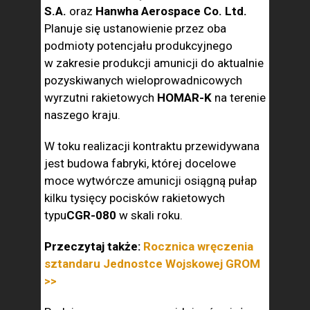
S.A.
oraz
Hanwha Aerospace Co. Ltd.
Planuje się ustanowienie przez oba
podmioty potencjału produkcyjnego
w zakresie produkcji amunicji do aktualnie
pozyskiwanych wieloprowadnicowych
wyrzutni rakietowych
HOMAR-K
na terenie
naszego kraju.
W toku realizacji kontraktu przewidywana
jest budowa fabryki, której docelowe
moce wytwórcze amunicji osiągną pułap
kilku tysięcy pocisków rakietowych
typu
CGR-080
w skali roku.
Przeczytaj także:
Rocznica wręczenia
sztandaru Jednostce Wojskowej GROM
>>