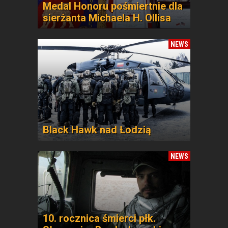
Medal Honoru pośmiertnie dla
sierżanta Michaela H. Ollisa
NEWS
Black Hawk nad Łodzią
NEWS
10. rocznica śmierci płk.