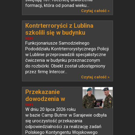
formacji, która od ponad wieku...
Czytaj całość »
Kontrterroryści z Lublina
szkolili się w budynku
przeznaczonym do rozbiórki
NEWS
Funkcjonariusze Samodzielnego
Pododdziału Kontrterrorystycznego Policji
w Lublinie przeprowadzili specjalistyczne
ćwiczenia w budynku przeznaczonym
do rozbiórki. Obiekt został udostępniony
przez firmę Intercor...
Czytaj całość »
Przekazanie
dowodzenia w
PKW...
NEWS
W dniu 20 lipca 2026 roku
w bazie Camp Butmir w Sarajewie odbyła
się uroczystość przekazania
odpowiedzialności za realizację zadań
Polskiego Kontyngentu Wojskowego