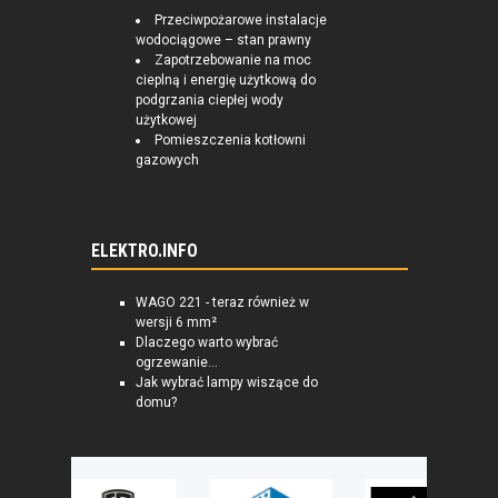
Przeciwpożarowe instalacje
wodociągowe – stan prawny
Zapotrzebowanie na moc
cieplną i energię użytkową do
podgrzania ciepłej wody
użytkowej
Pomieszczenia kotłowni
gazowych
ELEKTRO.INFO
WAGO 221 - teraz również w
wersji 6 mm²
Dlaczego warto wybrać
ogrzewanie...
Jak wybrać lampy wiszące do
domu?