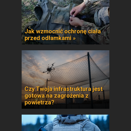
Jak wzmocnić ochronę ciała
przed odłamkami »
Czy Twoja infrastruktura jest
gotowa na zagrożenia z
powietrza?