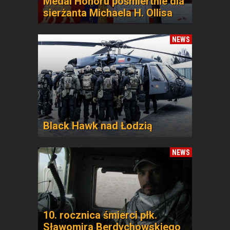
Medal Honoru pośmiertnie dla
sierżanta Michaela H. Ollisa
NEWS
Black Hawk nad Łodzią
NEWS
10. rocznica śmierci płk.
Sławomira Berdychowskiego