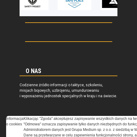
O NAS
Codzienne źródło informacji o taktyce, szkoleniu,
misjach bojowych, uzbrojeniu, umundurowaniu
i wyposażeniu jednostek specjalnych w kraju i na świecie.
Informacja
Klikacjąc "Zgoda" akceptujesz zapisywanie wszystkich danych na tw
o cookies
"Odmowa" oznacza zapisywanie tylko danych niezbędnych do funkcj
REGULAMIN
Administratorem danych jest Grupa Medium sp. z o.o. z siedzibą w 
Dane są przetwarzane w celu zapewnienia funkcjonalności strony, a