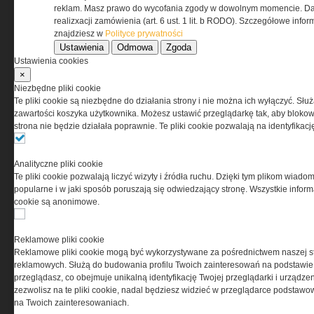
Regulamin określa zasady korzystania z portalu
reklam. Masz prawo do wycofania zgody w dowolnym momencie. Da
www.special-ops.pl
realizxacji zamówienia (art. 6 ust. 1 lit. b RODO). Szczegółowe inf
znajdziesz w
Polityce prywatności
Ustawienia
Odmowa
Zgoda
Korzystanie z portalu jest równoznaczne
Ustawienia cookies
z zaakceptowaniem warunków ustanowionych
×
przez Grupa MEDIUM Spółka z ograniczoną
Niezbędne pliki cookie
odpowiedzialnością Spółka komandytowa, nr KRS:
Te pliki cookie są niezbędne do działania strony i nie można ich wyłączyć. Słu
0000537655, NIP 1132860378, REGON 146393437
zawartości koszyka użytkownika. Możesz ustawić przeglądarkę tak, aby blokował
(zwana dalej Grupa MEDIUM) w postaci Regulaminu.
strona nie będzie działała poprawnie. Te pliki cookie pozwalają na identyfika
Przeczytaj regulamin
Analityczne pliki cookie
Te pliki cookie pozwalają liczyć wizyty i źródła ruchu. Dzięki tym plikom wiadom
popularne i w jaki sposób poruszają się odwiedzający stronę. Wszystkie inform
cookie są anonimowe.
PRYWATNOŚĆ
Reklamowe pliki cookie
Reklamowe pliki cookie mogą być wykorzystywane za pośrednictwem naszej s
Ta witryna wykorzystuje pliki cookies do przechowywania
reklamowych. Służą do budowania profilu Twoich zainteresowań na podstawie i
informacji na Twoim komputerze. Pliki cookies stosujemy
przeglądasz, co obejmuje unikalną identyfikację Twojej przeglądarki i urządze
w celu świadczenia usług na najwyższym poziomie,
zezwolisz na te pliki cookie, nadal będziesz widzieć w przeglądarce podstawow
w tym w sposób dostosowany do indywidualnych potrzeb.
na Twoich zainteresowaniach.
Korzystanie z witryny bez zmiany ustawień dotyczących