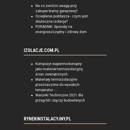
Na co zwrócić uwagę przy
zakupie bramy garażowej?
Ocieplenie poddasza - czym jest
skuteczna izolacja?
PORADNIK: Sposoby na
energooszczędny i zdrowy dom
IZOLACJE.COM.PL
Kompozyt wapienno-konopny
jako materiał termoizolacyjny
ścian zewnętrznych
Materiały termoizolacyjne
przeznaczone do wysokich
temperatur -...
Warunki Techniczne 2021 dla
przegród i złączy budowlanych
RYNEKINSTALACYJNY.PL