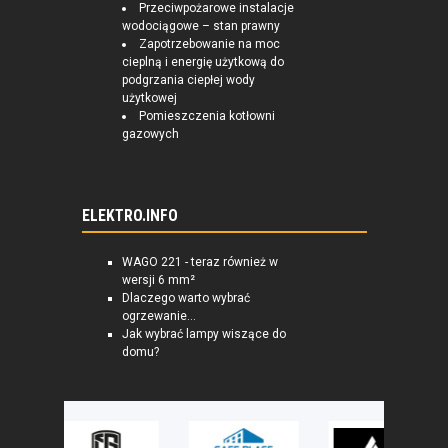
Przeciwpożarowe instalacje
wodociągowe – stan prawny
Zapotrzebowanie na moc
cieplną i energię użytkową do
podgrzania ciepłej wody
użytkowej
Pomieszczenia kotłowni
gazowych
ELEKTRO.INFO
WAGO 221 - teraz również w
wersji 6 mm²
Dlaczego warto wybrać
ogrzewanie...
Jak wybrać lampy wiszące do
domu?