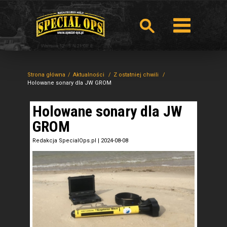
Strona główna
Aktualności
Z ostatniej chwili
Holowane sonary dla JW GROM
Holowane sonary dla JW
GROM
Redakcja SpecialOps.pl
|
2024-08-08