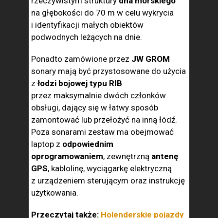
rzeczywistym struktury
dna morskiego
na głębokości do 70 m w celu wykrycia
i identyfikacji małych obiektów
podwodnych leżących na dnie.
Ponadto zamówione przez
JW GROM
sonary mają być przystosowane do użycia
z
łodzi bojowej typu RIB
przez maksymalnie dwóch członków
obsługi, dający się w łatwy sposób
zamontować lub przełożyć na inną łódź.
Poza sonarami zestaw ma obejmować
laptop z
odpowiednim
oprogramowaniem
, zewnętrzną
antenę
GPS
, kablolinę, wyciągarkę elektryczną
z urządzeniem sterującym oraz instrukcję
użytkowania.
Przeczytaj także:
Holenderskie pojazdy