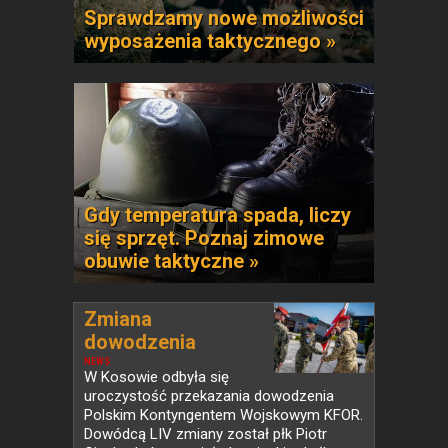
Sprawdzamy nowe możliwości
wyposażenia taktycznego »
Gdy temperatura spada, liczy
się sprzęt. Poznaj zimowe
obuwie taktyczne »
Zmiana
dowodzenia
Polskim...
NEWS
W Kosowie odbyła się
uroczystość przekazania dowodzenia
Polskim Kontyngentem Wojskowym KFOR.
Dowódcą LIV zmiany został płk Piotr