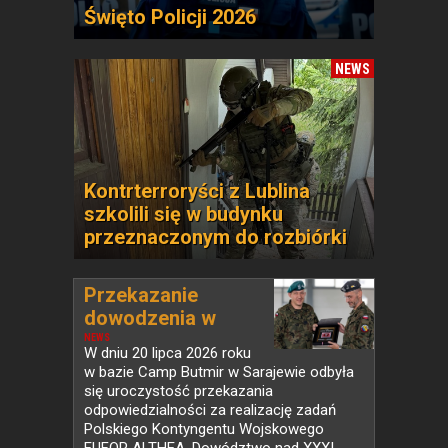
Święto Policji 2026
NEWS
Kontrterroryści z Lublina
szkolili się w budynku
przeznaczonym do rozbiórki
Przekazanie
dowodzenia w
PKW...
NEWS
W dniu 20 lipca 2026 roku
w bazie Camp Butmir w Sarajewie odbyła
się uroczystość przekazania
odpowiedzialności za realizację zadań
Polskiego Kontyngentu Wojskowego