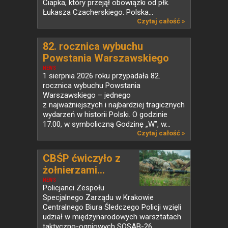
Ciapka, który przejął obowiązki od płk.
Łukasza Czacherskiego. Polska...
Czytaj całość »
82. rocznica wybuchu
Powstania Warszawskiego
NEWS
1 sierpnia 2026 roku przypadała 82.
rocznica wybuchu Powstania
Warszawskiego – jednego
z najważniejszych i najbardziej tragicznych
wydarzeń w historii Polski. O godzinie
17.00, w symboliczną Godzinę „W”, w...
Czytaj całość »
CBŚP ćwiczyło z
żołnierzami...
NEWS
Policjanci Zespołu
Specjalnego Zarządu w Krakowie
Centralnego Biura Śledczego Policji wzięli
udział w międzynarodowych warsztatach
taktyczno-ogniowych SOSAB-26.