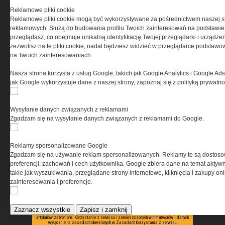
PRYWATNOŚĆ
Reklamowe pliki cookie
Reklamowe pliki cookie mogą być wykorzystywane za pośrednictwem naszej s
reklamowych. Służą do budowania profilu Twoich zainteresowań na podstawie i
Ta witryna wykorzystuje pliki cookies do przechowywania
przeglądasz, co obejmuje unikalną identyfikację Twojej przeglądarki i urządze
informacji na Twoim komputerze. Pliki cookies stosujemy
zezwolisz na te pliki cookie, nadal będziesz widzieć w przeglądarce podstawow
w celu świadczenia usług na najwyższym poziomie,
na Twoich zainteresowaniach.
w tym w sposób dostosowany do indywidualnych potrzeb.
Korzystanie z witryny bez zmiany ustawień dotyczących
Nasza strona korzysta z usług Google, takich jak Google Analytics i Google Ads
cookies oznacza, że będą one zamieszczane w Twoim
jak Google wykorzystuje dane z naszej strony, zapoznaj się z polityką prywatn
urządzeniu końcowym. W każdym momencie możesz
dokonać zmiany ustawień przeglądarki dotyczących
cookies. Nim Państwo zaczną korzystać z naszego
Wysyłanie danych związanych z reklamami
serwisu prosimy o zapoznanie się z naszą
polityką
Zgadzam się na wysyłanie danych związanych z reklamami do Google.
prywatności
oraz
informacją o cookies
.
Reklamy spersonalizowane Google
Zgadzam się na używanie reklam spersonalizowanych. Reklamy te są dostos
preferencji, zachowań i cech użytkownika. Google zbiera dane na temat aktywn
takie jak wyszukiwania, przeglądane strony internetowe, kliknięcia i zakupy onl
zainteresowania i preferencje.
Copyright © 2004-2019 Grupa MEDIUM Spółka z ograniczoną odpowiedzialnością
Spółka komandytowa, nr KRS: 0000537655. Wszelkie prawa, w tym Autora, Wydawcy i
Zaznacz wszystkie
Zapisz i zamknij
Producenta bazy danych zastrzeżone. Jakiekolwiek dalsze rozpowszechnianie
artykułów zabronione. Korzystanie z serwisu i zamieszczonych w nim utworów i danych
wyłącznie na zasadach określonych w Zasadach korzystania z serwisu.