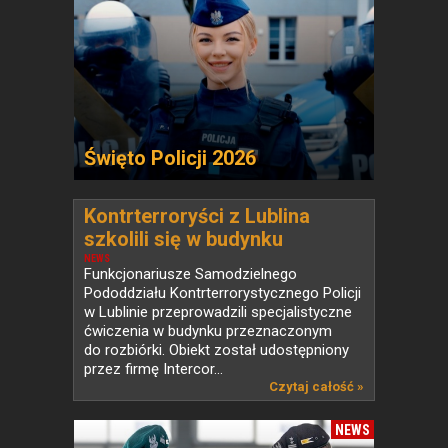
Święto Policji 2026
Kontrterroryści z Lublina
szkolili się w budynku
przeznaczonym do rozbiórki
NEWS
Funkcjonariusze Samodzielnego
Pododdziału Kontrterrorystycznego Policji
w Lublinie przeprowadzili specjalistyczne
ćwiczenia w budynku przeznaczonym
do rozbiórki. Obiekt został udostępniony
przez firmę Intercor...
Czytaj całość »
NEWS