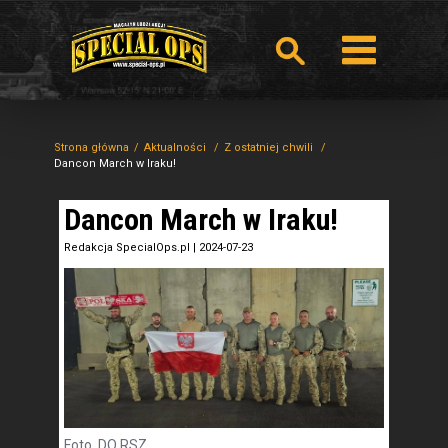
Strona główna
Aktualności
Z ostatniej chwili
Dancon March w Iraku!
Dancon March w Iraku!
Redakcja SpecialOps.pl
|
2024-07-23
Foto. DO RSZ