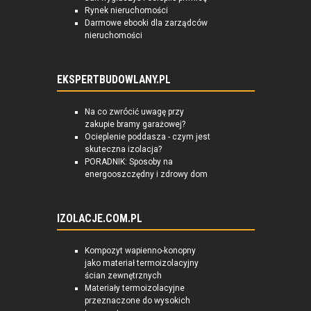
Rynek nieruchomości
Darmowe ebooki dla zarządców
nieruchomości
EKSPERTBUDOWLANY.PL
Na co zwrócić uwagę przy
zakupie bramy garażowej?
Ocieplenie poddasza - czym jest
skuteczna izolacja?
PORADNIK: Sposoby na
energooszczędny i zdrowy dom
IZOLACJE.COM.PL
Kompozyt wapienno-konopny
jako materiał termoizolacyjny
ścian zewnętrznych
Materiały termoizolacyjne
przeznaczone do wysokich