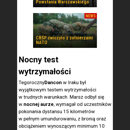
Powstania Warszawskiego
NEWS
CBŚP ćwiczyło z żołnierzami
NATO
Nocny test
wytrzymałości
Tegoroczny
Dancon
w Iraku był
wyjątkowym testem wytrzymałości
w trudnych warunkach. Marsz odbył się
w
nocnej aurze
, wymagał od uczestników
pokonania dystansu 15 kilometrów
w pełnym umundurowaniu, z bronią oraz
obciążeniem wynoszącym minimum 10