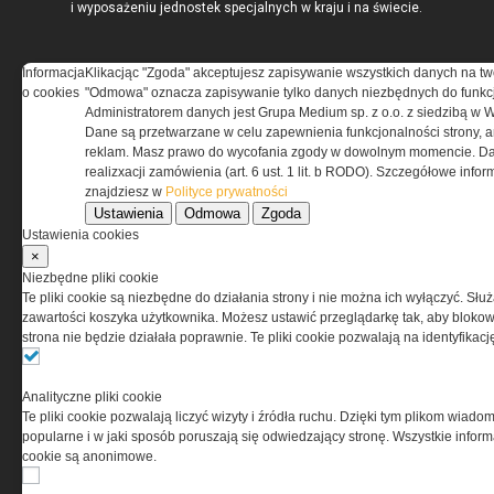
i wyposażeniu jednostek specjalnych w kraju i na świecie.
Informacja
Klikacjąc "Zgoda" akceptujesz zapisywanie wszystkich danych na tw
o cookies
"Odmowa" oznacza zapisywanie tylko danych niezbędnych do funkcj
REGULAMIN
Administratorem danych jest Grupa Medium sp. z o.o. z siedzibą w 
Dane są przetwarzane w celu zapewnienia funkcjonalności strony, a
reklam. Masz prawo do wycofania zgody w dowolnym momencie. Da
Regulamin określa zasady korzystania z portalu
realizxacji zamówienia (art. 6 ust. 1 lit. b RODO). Szczegółowe inf
www.special-ops.pl
znajdziesz w
Polityce prywatności
Ustawienia
Odmowa
Zgoda
Ustawienia cookies
Korzystanie z portalu jest równoznaczne
×
z zaakceptowaniem warunków ustanowionych
Niezbędne pliki cookie
przez Grupa MEDIUM Spółka z ograniczoną
Te pliki cookie są niezbędne do działania strony i nie można ich wyłączyć. Słu
odpowiedzialnością Spółka komandytowa, nr KRS:
zawartości koszyka użytkownika. Możesz ustawić przeglądarkę tak, aby blokował
0000537655, NIP 1132860378, REGON 146393437
strona nie będzie działała poprawnie. Te pliki cookie pozwalają na identyfika
(zwana dalej Grupa MEDIUM) w postaci Regulaminu.
Analityczne pliki cookie
Przeczytaj regulamin
Te pliki cookie pozwalają liczyć wizyty i źródła ruchu. Dzięki tym plikom wiadom
popularne i w jaki sposób poruszają się odwiedzający stronę. Wszystkie inform
cookie są anonimowe.