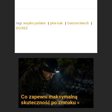
tagi:
wojsko polskie
pkw irak
Dancon March
DO RSZ
Co zapewni maksymalną
skuteczność po zmroku »