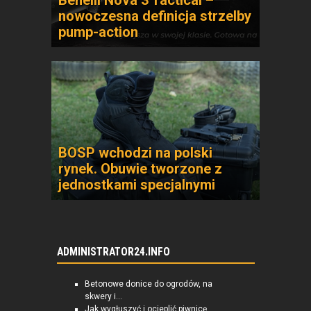
Benelli Nova 3 Tactical –
nowoczesna definicja strzelby
pump-action
BOSP wchodzi na polski
rynek. Obuwie tworzone z
jednostkami specjalnymi
ADMINISTRATOR24.INFO
Betonowe donice do ogrodów, na
skwery i...
Jak wygłuszyć i ocieplić piwnicę