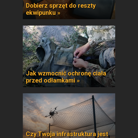
Dobierz sprzęt do reszty
ekwipunku »
Jak wzmocnić ochronę ciała
przed odłamkami »
Czy Twoja infrastruktura jest