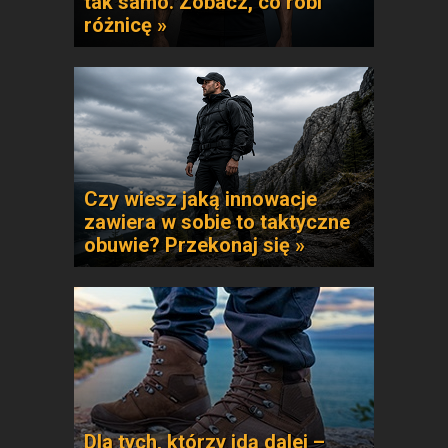
tak samo. Zobacz, co robi
różnicę »
Czy wiesz jaką innowacje
zawiera w sobie to taktyczne
obuwie? Przekonaj się »
Dla tych, którzy idą dalej –