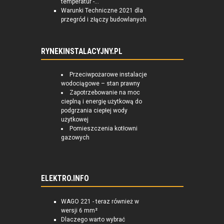
temperatur -...
Warunki Techniczne 2021 dla
przegród i złączy budowlanych
RYNEKINSTALACYJNY.PL
Przeciwpożarowe instalacje
wodociągowe – stan prawny
Zapotrzebowanie na moc
cieplną i energię użytkową do
podgrzania ciepłej wody
użytkowej
Pomieszczenia kotłowni
gazowych
ELEKTRO.INFO
WAGO 221 - teraz również w
wersji 6 mm²
Dlaczego warto wybrać