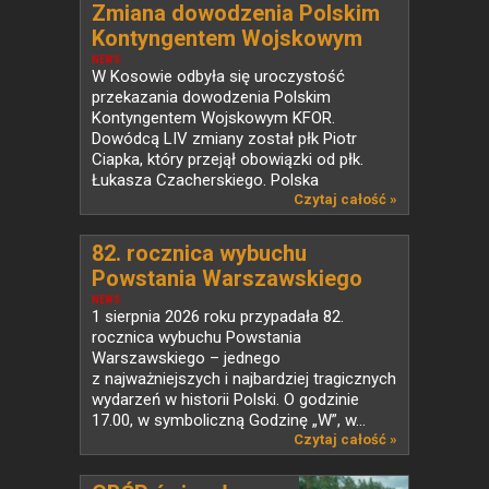
Zmiana dowodzenia Polskim
Kontyngentem Wojskowym
KFOR w Kosowie
NEWS
W Kosowie odbyła się uroczystość
przekazania dowodzenia Polskim
Kontyngentem Wojskowym KFOR.
Dowódcą LIV zmiany został płk Piotr
Ciapka, który przejął obowiązki od płk.
Łukasza Czacherskiego. Polska
od ponad...
Czytaj całość »
82. rocznica wybuchu
Powstania Warszawskiego
NEWS
1 sierpnia 2026 roku przypadała 82.
rocznica wybuchu Powstania
Warszawskiego – jednego
z najważniejszych i najbardziej tragicznych
wydarzeń w historii Polski. O godzinie
17.00, w symboliczną Godzinę „W”, w...
Czytaj całość »