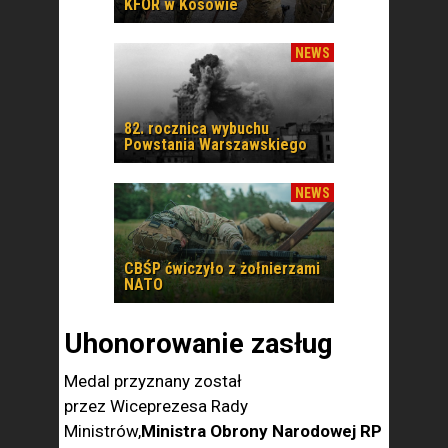
KFOR w Kosowie
NEWS
82. rocznica wybuchu
Powstania Warszawskiego
NEWS
CBŚP ćwiczyło z żołnierzami
NATO
Uhonorowanie zasług
Medal przyznany został
przez Wiceprezesa Rady
Ministrów,
Ministra Obrony Narodowej RP