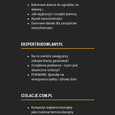
Betonowe donice do ogrodów, na
skwery i...
Jak wygłuszyć i ocieplić piwnicę
Rynek nieruchomości
Darmowe ebooki dla zarządców
nieruchomości
EKSPERTBUDOWLANY.PL
Na co zwrócić uwagę przy
zakupie bramy garażowej?
Ocieplenie poddasza - czym jest
skuteczna izolacja?
PORADNIK: Sposoby na
energooszczędny i zdrowy dom
IZOLACJE.COM.PL
Kompozyt wapienno-konopny
jako materiał termoizolacyjny