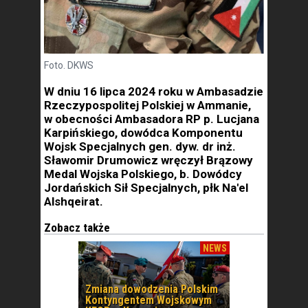
Foto. DKWS
W dniu 16 lipca 2024 roku w Ambasadzie
Rzeczypospolitej Polskiej w Ammanie,
w obecności Ambasadora RP p. Lucjana
Karpińskiego, dowódca Komponentu
Wojsk Specjalnych gen. dyw. dr inż.
Sławomir Drumowicz wręczył Brązowy
Medal Wojska Polskiego, b. Dowódcy
Jordańskich Sił Specjalnych, płk Na'el
Alshqeirat.
Zobacz także
NEWS
Zmiana dowodzenia Polskim
Kontyngentem Wojskowym