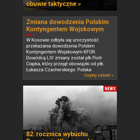
obuwie taktyczne »
Zmiana dowodzenia Polskim
Kontyngentem Wojskowym
KFOR w Kosowie
NEWS
W Kosowie odbyła się uroczystość
przekazania dowodzenia Polskim
Kontyngentem Wojskowym KFOR.
Dowódcą LIV zmiany został płk Piotr
Ciapka, który przejął obowiązki od płk.
Łukasza Czacherskiego. Polska
od ponad...
Czytaj całość »
NEWS
82. rocznica wybuchu