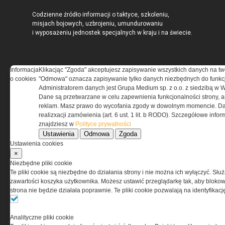
Codzienne źródło informacji o taktyce, szkoleniu,
misjach bojowych, uzbrojeniu, umundurowaniu
i wyposażeniu jednostek specjalnych w kraju i na świecie.
Informacja
Klikacjąc "Zgoda" akceptujesz zapisywanie wszystkich danych na tw
o cookies
"Odmowa" oznacza zapisywanie tylko danych niezbędnych do funkcj
REGULAMIN
Administratorem danych jest Grupa Medium sp. z o.o. z siedzibą w 
Dane są przetwarzane w celu zapewnienia funkcjonalności strony, a
Regulamin określa zasady korzystania z portalu
reklam. Masz prawo do wycofania zgody w dowolnym momencie. Da
www.special-ops.pl
realizxacji zamówienia (art. 6 ust. 1 lit. b RODO). Szczegółowe inf
znajdziesz w
Polityce prywatności
Ustawienia
Odmowa
Zgoda
Korzystanie z portalu jest równoznaczne
Ustawienia cookies
z zaakceptowaniem warunków ustanowionych
×
przez Grupa MEDIUM Spółka z ograniczoną
Niezbędne pliki cookie
odpowiedzialnością Spółka komandytowa, nr KRS:
Te pliki cookie są niezbędne do działania strony i nie można ich wyłączyć. Słu
0000537655, NIP 1132860378, REGON 146393437
zawartości koszyka użytkownika. Możesz ustawić przeglądarkę tak, aby blokował
(zwana dalej Grupa MEDIUM) w postaci Regulaminu.
strona nie będzie działała poprawnie. Te pliki cookie pozwalają na identyfika
Przeczytaj regulamin
Analityczne pliki cookie