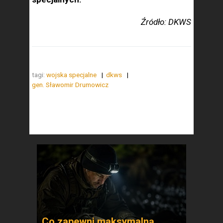
Źródło: DKWS
tagi:
wojska specjalne
dkws
gen. Sławomir Drumowicz
Co zapewni maksymalną