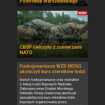
Powstania Warszawskiego
NEWS
CBŚP ćwiczyło z żołnierzami
NATO
Funkcjonariusze WZD MOSG
ukończyli kurs sterników łodzi
bojowych
NEWS
Dwóch funkcjonariuszy oraz instruktor
z Sekcji Łodzi Bojowych Wydziału
Zabezpieczenia Działań Morskiego
Oddziału Straży Granicznej ukończyli
specjalistyczny kurs sterników łodzi
bojowych organizowany przez...