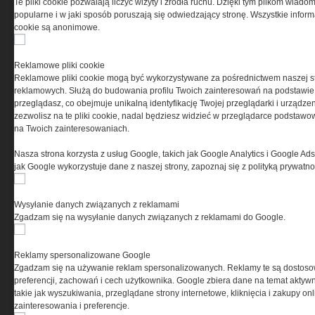
Te pliki cookie pozwalają liczyć wizyty i źródła ruchu. Dzięki tym plikom wiadom
popularne i w jaki sposób poruszają się odwiedzający stronę. Wszystkie inform
cookie są anonimowe.
PRYWATNOŚĆ
Reklamowe pliki cookie
Reklamowe pliki cookie mogą być wykorzystywane za pośrednictwem naszej s
Ta witryna wykorzystuje pliki cookies do przechowywania
reklamowych. Służą do budowania profilu Twoich zainteresowań na podstawie i
informacji na Twoim komputerze. Pliki cookies stosujemy
przeglądasz, co obejmuje unikalną identyfikację Twojej przeglądarki i urządze
w celu świadczenia usług na najwyższym poziomie,
zezwolisz na te pliki cookie, nadal będziesz widzieć w przeglądarce podstawow
w tym w sposób dostosowany do indywidualnych potrzeb.
na Twoich zainteresowaniach.
Korzystanie z witryny bez zmiany ustawień dotyczących
cookies oznacza, że będą one zamieszczane w Twoim
Nasza strona korzysta z usług Google, takich jak Google Analytics i Google Ads
urządzeniu końcowym. W każdym momencie możesz
jak Google wykorzystuje dane z naszej strony, zapoznaj się z polityką prywatn
dokonać zmiany ustawień przeglądarki dotyczących
cookies. Nim Państwo zaczną korzystać z naszego
serwisu prosimy o zapoznanie się z naszą
polityką
Wysyłanie danych związanych z reklamami
prywatności
oraz
informacją o cookies
.
Zgadzam się na wysyłanie danych związanych z reklamami do Google.
Reklamy spersonalizowane Google
Zgadzam się na używanie reklam spersonalizowanych. Reklamy te są dostos
preferencji, zachowań i cech użytkownika. Google zbiera dane na temat aktywn
takie jak wyszukiwania, przeglądane strony internetowe, kliknięcia i zakupy onl
zainteresowania i preferencje.