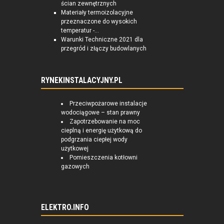
ścian zewnętrznych
Materiały termoizolacyjne
przeznaczone do wysokich
temperatur -...
Warunki Techniczne 2021 dla
przegród i złączy budowlanych
RYNEKINSTALACYJNY.PL
Przeciwpożarowe instalacje
wodociągowe – stan prawny
Zapotrzebowanie na moc
cieplną i energię użytkową do
podgrzania ciepłej wody
użytkowej
Pomieszczenia kotłowni
gazowych
ELEKTRO.INFO