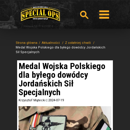
Strona główna
Aktualności
Z ostatniej chwili
Medal Wojska Polskiego dla byłego dowódcy Jordańskich
Sił Specjalnych
Medal Wojska Polskiego
dla byłego dowódcy
Jordańskich Sił
Specjalnych
Krzysztof Mątecki
|
2024-07-19