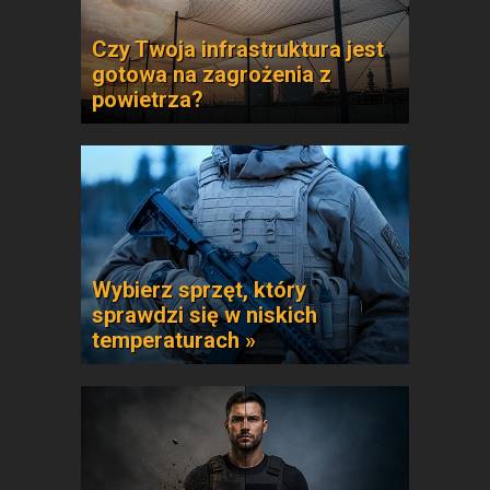
Czy Twoja infrastruktura jest
gotowa na zagrożenia z
powietrza?
Wybierz sprzęt, który
sprawdzi się w niskich
temperaturach »