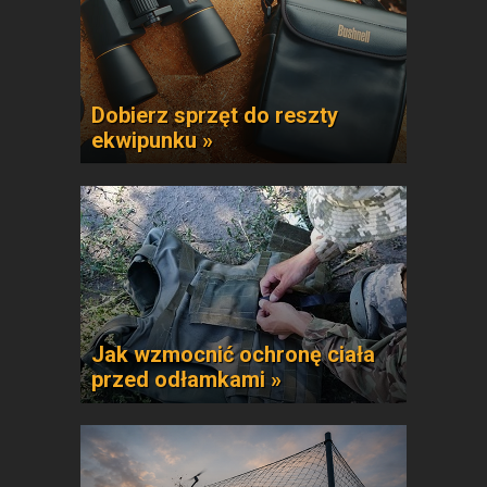
Dobierz sprzęt do reszty
ekwipunku »
Jak wzmocnić ochronę ciała
przed odłamkami »