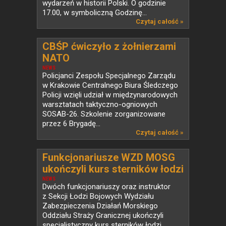
wydarzeń w historii Polski. O godzinie
17.00, w symboliczną Godzinę...
Czytaj całość »
CBŚP ćwiczyło z żołnierzami
NATO
NEWS
Policjanci Zespołu Specjalnego Zarządu
w Krakowie Centralnego Biura Śledczego
Policji wzięli udział w międzynarodowych
warsztatach taktyczno-ogniowych
SOSAB-26. Szkolenie zorganizowane
przez 6 Brygadę...
Czytaj całość »
Funkcjonariusze WZD MOSG
ukończyli kurs sterników łodzi
bojowych
NEWS
Dwóch funkcjonariuszy oraz instruktor
z Sekcji Łodzi Bojowych Wydziału
Zabezpieczenia Działań Morskiego
Oddziału Straży Granicznej ukończyli
specjalistyczny kurs sterników łodzi