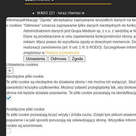
WAGO 221 - teraz również w
wersji 6 mm²
Informacja
Klikacjąc "Zgoda" akceptujesz zapisywanie wszystkich danych na tw
Dlaczego warto wybrać
o cookies
"Odmowa" oznacza zapisywanie tylko danych niezbędnych do funkcj
ogrzewanie...
Administratorem danych jest Grupa Medium sp. z o.o. z siedzibą w 
Jak wybrać lampy wiszące do
Dane są przetwarzane w celu zapewnienia funkcjonalności strony, a
domu?
reklam. Masz prawo do wycofania zgody w dowolnym momencie. Da
realizxacji zamówienia (art. 6 ust. 1 lit. b RODO). Szczegółowe inf
znajdziesz w
Polityce prywatności
Ustawienia
Odmowa
Zgoda
Ustawienia cookies
×
Niezbędne pliki cookie
Te pliki cookie są niezbędne do działania strony i nie można ich wyłączyć. Słu
zawartości koszyka użytkownika. Możesz ustawić przeglądarkę tak, aby blokował
strona nie będzie działała poprawnie. Te pliki cookie pozwalają na identyfika
Analityczne pliki cookie
Te pliki cookie pozwalają liczyć wizyty i źródła ruchu. Dzięki tym plikom wiadom
popularne i w jaki sposób poruszają się odwiedzający stronę. Wszystkie inform
cookie są anonimowe.