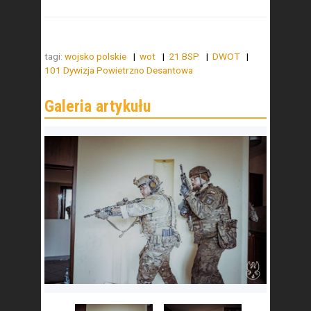
tagi:
wojsko polskie
wot
21 BSP
DWOT
101 Dywizja Powietrzno Desantowa