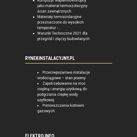
Kompozyt wapienno-konopny
jako materiał termoizolacyjny
ścian zewnętrznych
Materiały termoizolacyjne
przeznaczone do wysokich
temperatur -...
Warunki Techniczne 2021 dla
przegród i złączy budowlanych
RYNEKINSTALACYJNY.PL
Przeciwpożarowe instalacje
wodociągowe – stan prawny
Zapotrzebowanie na moc
cieplną i energię użytkową do
podgrzania ciepłej wody
użytkowej
Pomieszczenia kotłowni
gazowych
ELEKTRO.INFO