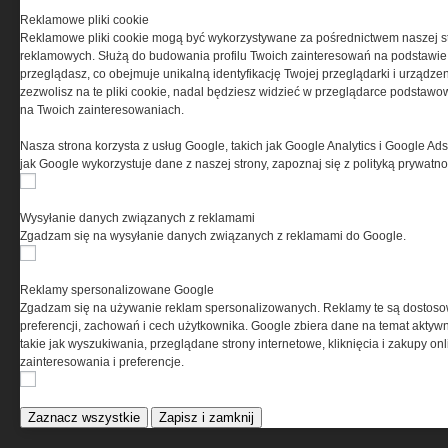
O NAS
Reklamowe pliki cookie
Reklamowe pliki cookie mogą być wykorzystywane za pośrednictwem naszej s
reklamowych. Służą do budowania profilu Twoich zainteresowań na podstawie i
Codzienne źródło informacji o taktyce, szkoleniu,
przeglądasz, co obejmuje unikalną identyfikację Twojej przeglądarki i urządze
misjach bojowych, uzbrojeniu, umundurowaniu
zezwolisz na te pliki cookie, nadal będziesz widzieć w przeglądarce podstawow
i wyposażeniu jednostek specjalnych w kraju i na świecie.
na Twoich zainteresowaniach.
Nasza strona korzysta z usług Google, takich jak Google Analytics i Google Ads
jak Google wykorzystuje dane z naszej strony, zapoznaj się z polityką prywatn
REGULAMIN
Wysyłanie danych związanych z reklamami
Zgadzam się na wysyłanie danych związanych z reklamami do Google.
Regulamin określa zasady korzystania z portalu
www.special-ops.pl
Reklamy spersonalizowane Google
Zgadzam się na używanie reklam spersonalizowanych. Reklamy te są dostos
Korzystanie z portalu jest równoznaczne
preferencji, zachowań i cech użytkownika. Google zbiera dane na temat aktywn
z zaakceptowaniem warunków ustanowionych
takie jak wyszukiwania, przeglądane strony internetowe, kliknięcia i zakupy onl
przez Grupa MEDIUM Spółka z ograniczoną
zainteresowania i preferencje.
odpowiedzialnością Spółka komandytowa, nr KRS:
0000537655, NIP 1132860378, REGON 146393437
(zwana dalej Grupa MEDIUM) w postaci Regulaminu.
Zaznacz wszystkie
Zapisz i zamknij