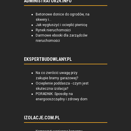
ADMINISTRATOR24.INFO
Betonowe donice do ogrodów, na
skwery i...
Jak wygłuszyć i ocieplić piwnicę
Rynek nieruchomości
Darmowe ebooki dla zarządców
nieruchomości
EKSPERTBUDOWLANY.PL
Na co zwrócić uwagę przy
zakupie bramy garażowej?
Ocieplenie poddasza - czym jest
skuteczna izolacja?
PORADNIK: Sposoby na
energooszczędny i zdrowy dom
IZOLACJE.COM.PL