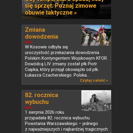
się sprzęt. Poznaj zimowe
obuwie taktyczne »
Zmiana
dowodzenia
Polskim...
NEWS
W Kosowie odbyła się
uroczystość przekazania dowodzenia
Polskim Kontyngentem Wojskowym KFOR.
Dowódcą LIV zmiany został płk Piotr
Ciapka, który przejął obowiązki od płk.
Łukasza Czacherskiego. Polska...
Czytaj całość »
82. rocznica
wybuchu
Powstania...
NEWS
1 sierpnia 2026 roku
przypadała 82. rocznica wybuchu
Powstania Warszawskiego – jednego
z najważniejszych i najbardziej tragicznych