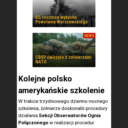
82. rocznica wybuchu
Powstania Warszawskiego
NEWS
CBŚP ćwiczyło z żołnierzami
NATO
Kolejne polsko
amerykańskie szkolenie
W trakcie trzydniowego dzienno-nocnego
szkolenia, żołnierze doskonalili procedury
działania
Sekcji Obserwatorów Ognia
Połączonego
w realizacji procedur