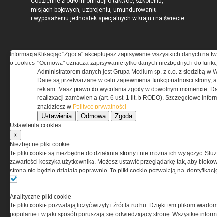
Codzienne źródło informacji o taktyce, szkoleniu,
misjach bojowych, uzbrojeniu, umundurowaniu
i wyposażeniu jednostek specjalnych w kraju i na świecie.
Informacja
Klikacjąc "Zgoda" akceptujesz zapisywanie wszystkich danych na tw
o cookies
"Odmowa" oznacza zapisywanie tylko danych niezbędnych do funkcj
REGULAMIN
Administratorem danych jest Grupa Medium sp. z o.o. z siedzibą w 
Dane są przetwarzane w celu zapewnienia funkcjonalności strony, a
Regulamin określa zasady korzystania z portalu
reklam. Masz prawo do wycofania zgody w dowolnym momencie. Da
www.special-ops.pl
realizxacji zamówienia (art. 6 ust. 1 lit. b RODO). Szczegółowe inf
znajdziesz w
Polityce prywatności
Ustawienia
Odmowa
Zgoda
Korzystanie z portalu jest równoznaczne
Ustawienia cookies
z zaakceptowaniem warunków ustanowionych
×
przez Grupa MEDIUM Spółka z ograniczoną
Niezbędne pliki cookie
odpowiedzialnością Spółka komandytowa, nr KRS:
Te pliki cookie są niezbędne do działania strony i nie można ich wyłączyć. Słu
0000537655, NIP 1132860378, REGON 146393437
zawartości koszyka użytkownika. Możesz ustawić przeglądarkę tak, aby blokował
(zwana dalej Grupa MEDIUM) w postaci Regulaminu.
strona nie będzie działała poprawnie. Te pliki cookie pozwalają na identyfika
Przeczytaj regulamin
Analityczne pliki cookie
Te pliki cookie pozwalają liczyć wizyty i źródła ruchu. Dzięki tym plikom wiadom
popularne i w jaki sposób poruszają się odwiedzający stronę. Wszystkie inform