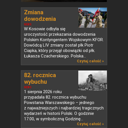
Zmiana
dowodzenia
Polskim...
NEWS
W Kosowie odbyła się
uroczystość przekazania dowodzenia
Polskim Kontyngentem Wojskowym KFOR.
Dowódcą LIV zmiany został płk Piotr
Ciapka, który przejął obowiązki od płk.
Łukasza Czacherskiego. Polska...
Czytaj całość »
82. rocznica
wybuchu
Powstania...
NEWS
1 sierpnia 2026 roku
przypadała 82. rocznica wybuchu
Powstania Warszawskiego – jednego
z najważniejszych i najbardziej tragicznych
wydarzeń w historii Polski. O godzinie
17.00, w symboliczną Godzinę...
Czytaj całość »