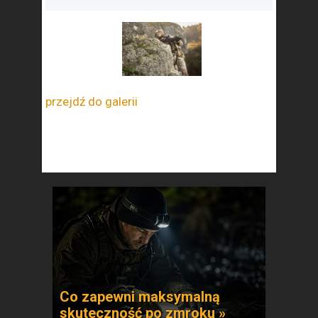
przejdź do galerii
Co zapewni maksymalną
skuteczność po zmroku »