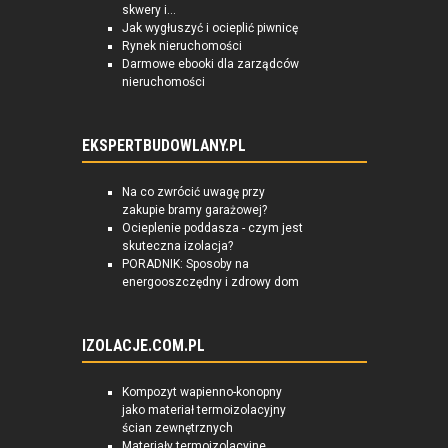
skwery i...
Jak wygłuszyć i ocieplić piwnicę
Rynek nieruchomości
Darmowe ebooki dla zarządców
nieruchomości
EKSPERTBUDOWLANY.PL
Na co zwrócić uwagę przy
zakupie bramy garażowej?
Ocieplenie poddasza - czym jest
skuteczna izolacja?
PORADNIK: Sposoby na
energooszczędny i zdrowy dom
IZOLACJE.COM.PL
Kompozyt wapienno-konopny
jako materiał termoizolacyjny
ścian zewnętrznych
Materiały termoizolacyjne