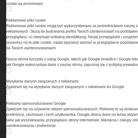
cookie są anonimowe.
PRYWATNOŚĆ
Reklamowe pliki cookie
Reklamowe pliki cookie mogą być wykorzystywane za pośrednictwem naszej s
Ta witryna wykorzystuje pliki cookies do przechowywania
reklamowych. Służą do budowania profilu Twoich zainteresowań na podstawie i
informacji na Twoim komputerze. Pliki cookies stosujemy
przeglądasz, co obejmuje unikalną identyfikację Twojej przeglądarki i urządze
w celu świadczenia usług na najwyższym poziomie,
zezwolisz na te pliki cookie, nadal będziesz widzieć w przeglądarce podstawow
w tym w sposób dostosowany do indywidualnych potrzeb.
na Twoich zainteresowaniach.
Korzystanie z witryny bez zmiany ustawień dotyczących
cookies oznacza, że będą one zamieszczane w Twoim
Nasza strona korzysta z usług Google, takich jak Google Analytics i Google Ads
urządzeniu końcowym. W każdym momencie możesz
jak Google wykorzystuje dane z naszej strony, zapoznaj się z polityką prywatn
dokonać zmiany ustawień przeglądarki dotyczących
cookies. Nim Państwo zaczną korzystać z naszego
serwisu prosimy o zapoznanie się z naszą
polityką
Wysyłanie danych związanych z reklamami
prywatności
oraz
informacją o cookies
.
Zgadzam się na wysyłanie danych związanych z reklamami do Google.
Reklamy spersonalizowane Google
Zgadzam się na używanie reklam spersonalizowanych. Reklamy te są dostos
preferencji, zachowań i cech użytkownika. Google zbiera dane na temat aktywn
takie jak wyszukiwania, przeglądane strony internetowe, kliknięcia i zakupy onl
zainteresowania i preferencje.
Copyright © 2004-2019 Grupa MEDIUM Spółka z ograniczoną odpowiedzialnością
Spółka komandytowa, nr KRS: 0000537655. Wszelkie prawa, w tym Autora, Wydawcy i