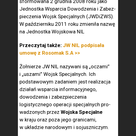
sformowana 2 grudnia 2008 roku jako
Jednostka Wsparcia Dowodzenia i Zabez­
pieczenia Wojsk Specjalnych (JWDiZWS).
W październiku 2011 roku zmieniła nazwę
na Jednostka Wojskowa NIL
Przeczytaj także:
JW NIL podpisała
umowę z Rosomak S.A >>
Żołnierze JW NIL nazywani są „oczami”
i „uszami” Wojsk Specjalnych. Ich
podstawowym zadaniem jest realizacja
działań wsparcia informacyjnego,
dowodzenia i za­bezpieczenia
logistycznego operacji specjalnych pro­
wadzonych przez
Wojska Specjalne
w kraju oraz poza jego granicami,
w układzie narodowym i sojuszniczym.