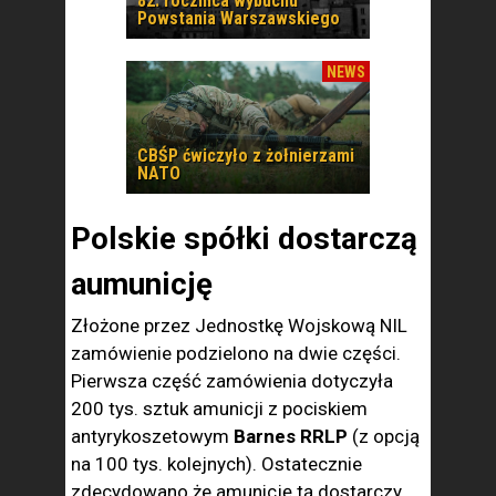
82. rocznica wybuchu
Powstania Warszawskiego
NEWS
CBŚP ćwiczyło z żołnierzami
NATO
Polskie spółki dostarczą
aumunicję
Złożone przez Jednostkę Wojskową NIL
zamówienie podzielono na dwie części.
Pierwsza część zamówienia dotyczyła
200 tys. sztuk amunicji z pociskiem
antyrykoszetowym
Barnes RRLP
(z opcją
na 100 tys. kolejnych). Ostatecznie
zdecydowano że amunicję tą dostarczy