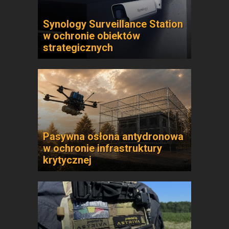
Synology Surveillance Station
w ochronie obiektów
strategicznych
Pasywna osłona antydronowa
w ochronie infrastruktury
krytycznej