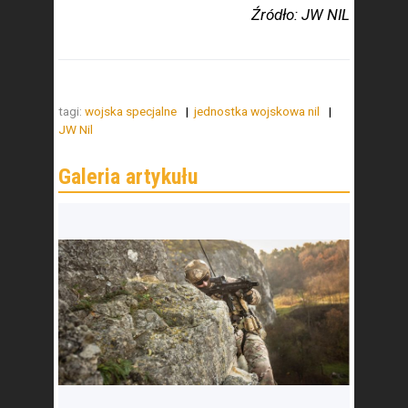
Źródło: JW NIL
tagi:
wojska specjalne
jednostka wojskowa nil
JW Nil