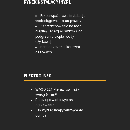
RYNEKINSTALACYJNY.PL
Przeciwpożarowe instalacje
wodociągowe – stan prawny
Zapotrzebowanie na moc
cieplną i energię użytkową do
podgrzania ciepłej wody
użytkowej
Pomieszczenia kotłowni
gazowych
ELEKTRO.INFO
WAGO 221 - teraz również w
wersji 6 mm²
Dlaczego warto wybrać
ogrzewanie...
Jak wybrać lampy wiszące do
domu?