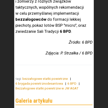
i żołnierzy z różnych związków
taktycznych, wspólnych rekomendacji
w celu przemyślanej implementacji
bezzałogowców
do formacji lekkiej
piechoty, pokaz lotów BSP "micro", oraz
zwiedzanie Sali Tradycji
6 BPD
.
Źródło: 6 BPD
Zdjęcia: P. Strzałka / 6 BPD
tagi:
bezzałogowe statki powietrzne
6 brygada powietrznodesantowa
6 BPD
Bezzałogowe statki powietrzne w JW AGAT