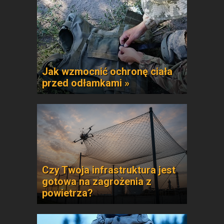
Jak wzmocnić ochronę ciała
przed odłamkami »
Czy Twoja infrastruktura jest
gotowa na zagrożenia z
powietrza?