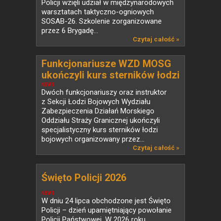
Policji wzięli udział w międzynarodowych
warsztatach taktyczno-ogniowych
SOSAB-26. Szkolenie zorganizowane
przez 6 Brygadę...
Czytaj całość »
Funkcjonariusze WZD MOSG
ukończyli kurs sterników łodzi
bojowych
NEWS
Dwóch funkcjonariuszy oraz instruktor
z Sekcji Łodzi Bojowych Wydziału
Zabezpieczenia Działań Morskiego
Oddziału Straży Granicznej ukończyli
specjalistyczny kurs sterników łodzi
bojowych organizowany przez...
Czytaj całość »
Święto Policji 2026
NEWS
W dniu 24 lipca obchodzone jest Święto
Policji – dzień upamiętniający powołanie
Policji Państwowej. W 2026 roku