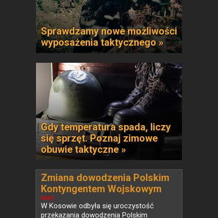
Sprawdzamy nowe możliwości
wyposażenia taktycznego »
Gdy temperatura spada, liczy
się sprzęt. Poznaj zimowe
obuwie taktyczne »
Zmiana dowodzenia Polskim
Kontyngentem Wojskowym
KFOR w Kosowie
NEWS
W Kosowie odbyła się uroczystość
przekazania dowodzenia Polskim