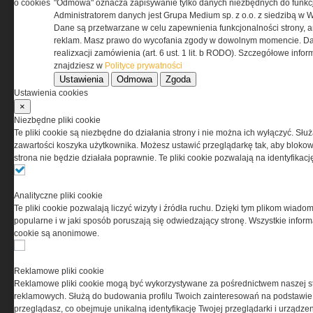
o cookies
"Odmowa" oznacza zapisywanie tylko danych niezbędnych do funkcj
REGULAMIN
Administratorem danych jest Grupa Medium sp. z o.o. z siedzibą w 
Dane są przetwarzane w celu zapewnienia funkcjonalności strony, a
Regulamin określa zasady korzystania z portalu
reklam. Masz prawo do wycofania zgody w dowolnym momencie. Da
www.special-ops.pl
realizxacji zamówienia (art. 6 ust. 1 lit. b RODO). Szczegółowe inf
znajdziesz w
Polityce prywatności
Ustawienia
Odmowa
Zgoda
Korzystanie z portalu jest równoznaczne
Ustawienia cookies
z zaakceptowaniem warunków ustanowionych
×
przez Grupa MEDIUM Spółka z ograniczoną
Niezbędne pliki cookie
odpowiedzialnością Spółka komandytowa, nr KRS:
Te pliki cookie są niezbędne do działania strony i nie można ich wyłączyć. Słu
0000537655, NIP 1132860378, REGON 146393437
zawartości koszyka użytkownika. Możesz ustawić przeglądarkę tak, aby blokował
(zwana dalej Grupa MEDIUM) w postaci Regulaminu.
strona nie będzie działała poprawnie. Te pliki cookie pozwalają na identyfika
Przeczytaj regulamin
Analityczne pliki cookie
Te pliki cookie pozwalają liczyć wizyty i źródła ruchu. Dzięki tym plikom wiadom
popularne i w jaki sposób poruszają się odwiedzający stronę. Wszystkie inform
cookie są anonimowe.
PRYWATNOŚĆ
Reklamowe pliki cookie
Reklamowe pliki cookie mogą być wykorzystywane za pośrednictwem naszej s
Ta witryna wykorzystuje pliki cookies do przechowywania
reklamowych. Służą do budowania profilu Twoich zainteresowań na podstawie i
informacji na Twoim komputerze. Pliki cookies stosujemy
przeglądasz, co obejmuje unikalną identyfikację Twojej przeglądarki i urządze