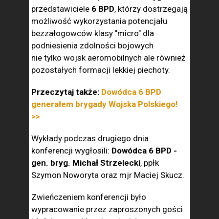
przedstawiciele
6 BPD
, którzy dostrzegają
możliwość wykorzystania potencjału
bezzałogowców klasy "micro" dla
podniesienia zdolności bojowych
nie tylko wojsk aeromobilnych ale również
pozostałych formacji lekkiej piechoty.
Przeczytaj także:
Dowódca 6 BPD
generałem brygady Wojska Polskiego!
>>
Wykłady podczas drugiego dnia
konferencji wygłosili:
Dowódca 6 BPD -
gen. bryg. Michał Strzelecki
, ppłk
Szymon Noworyta oraz mjr Maciej Skucz.
Zwieńczeniem konferencji było
wypracowanie przez zaproszonych gości