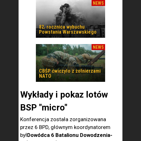
NEWS
82. rocznica wybuchu
Powstania Warszawskiego
NEWS
CBŚP ćwiczyło z żołnierzami
NATO
Wykłady i pokaz lotów
BSP "micro"
Konferencja została zorganizowana
przez 6 BPD, głównym koordynatorem
był
Dowódca 6 Batalionu Dowodzenia-