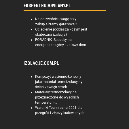
EKSPERTBUDOWLANY.PL
Na co zwrócić uwagę przy
zakupie bramy garażowej?
Ocieplenie poddasza - czym jest
skuteczna izolacja?
PORADNIK: Sposoby na
energooszczędny i zdrowy dom
IZOLACJE.COM.PL
Kompozyt wapienno-konopny
jako materiał termoizolacyjny
ścian zewnętrznych
Materiały termoizolacyjne
przeznaczone do wysokich
temperatur -...
Warunki Techniczne 2021 dla
przegród i złączy budowlanych