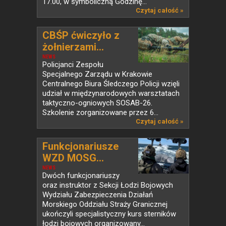
17.00, w symboliczną Godzinę...
Czytaj całość »
CBŚP ćwiczyło z
żołnierzami...
NEWS
Policjanci Zespołu
Specjalnego Zarządu w Krakowie
Centralnego Biura Śledczego Policji wzięli
udział w międzynarodowych warsztatach
taktyczno-ogniowych SOSAB-26.
Szkolenie zorganizowane przez 6...
Czytaj całość »
Funkcjonariusze
WZD MOSG...
NEWS
Dwóch funkcjonariuszy
oraz instruktor z Sekcji Łodzi Bojowych
Wydziału Zabezpieczenia Działań
Morskiego Oddziału Straży Granicznej
ukończyli specjalistyczny kurs sterników
łodzi bojowych organizowany...