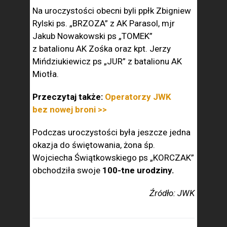
Na uroczystości obecni byli ppłk Zbigniew
Rylski ps. „BRZOZA” z AK Parasol, mjr
Jakub Nowakowski ps „TOMEK”
z batalionu AK Zośka oraz kpt. Jerzy
Mińdziukiewicz ps „JUR” z batalionu AK
Miotła.
Przeczytaj także:
Operatorzy JWK
bez nowej broni >>
Podczas uroczystości była jeszcze jedna
okazja do świętowania, żona śp.
Wojciecha Świątkowskiego ps „KORCZAK”
obchodziła swoje
100-tne urodziny.
Źródło: JWK