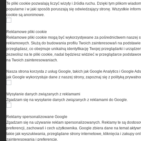
Te pliki cookie pozwalają liczyć wizyty i źródła ruchu. Dzięki tym plikom wiadom
popularne i w jaki sposób poruszają się odwiedzający stronę. Wszystkie inform
cookie są anonimowe.
PRYWATNOŚĆ
Reklamowe pliki cookie
Reklamowe pliki cookie mogą być wykorzystywane za pośrednictwem naszej s
Ta witryna wykorzystuje pliki cookies do przechowywania
reklamowych. Służą do budowania profilu Twoich zainteresowań na podstawie i
informacji na Twoim komputerze. Pliki cookies stosujemy
przeglądasz, co obejmuje unikalną identyfikację Twojej przeglądarki i urządze
w celu świadczenia usług na najwyższym poziomie,
zezwolisz na te pliki cookie, nadal będziesz widzieć w przeglądarce podstawow
w tym w sposób dostosowany do indywidualnych potrzeb.
na Twoich zainteresowaniach.
Korzystanie z witryny bez zmiany ustawień dotyczących
cookies oznacza, że będą one zamieszczane w Twoim
Nasza strona korzysta z usług Google, takich jak Google Analytics i Google Ads
urządzeniu końcowym. W każdym momencie możesz
jak Google wykorzystuje dane z naszej strony, zapoznaj się z polityką prywatn
dokonać zmiany ustawień przeglądarki dotyczących
cookies. Nim Państwo zaczną korzystać z naszego
serwisu prosimy o zapoznanie się z naszą
polityką
Wysyłanie danych związanych z reklamami
prywatności
oraz
informacją o cookies
.
Zgadzam się na wysyłanie danych związanych z reklamami do Google.
Reklamy spersonalizowane Google
Zgadzam się na używanie reklam spersonalizowanych. Reklamy te są dostos
preferencji, zachowań i cech użytkownika. Google zbiera dane na temat aktywn
takie jak wyszukiwania, przeglądane strony internetowe, kliknięcia i zakupy onl
zainteresowania i preferencje.