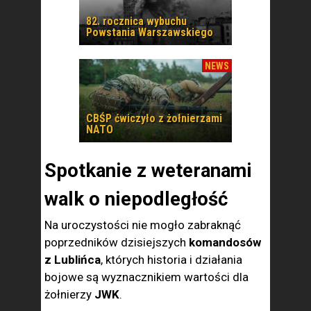
82. rocznica wybuchu
Powstania Warszawskiego
NEWS
CBŚP ćwiczyło z żołnierzami
NATO
Spotkanie z weteranami
walk o niepodległość
Na uroczystości nie mogło zabraknąć
poprzedników dzisiejszych
komandosów
z Lublińca
, których historia i działania
bojowe są wyznacznikiem wartości dla
żołnierzy
JWK
.