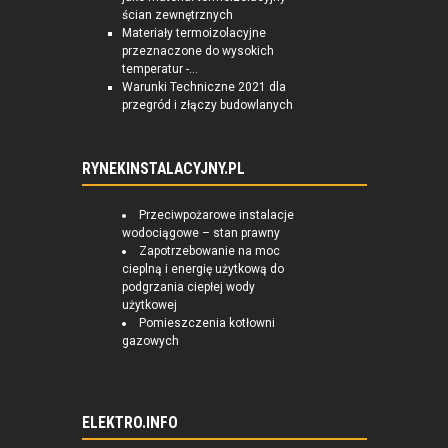
ścian zewnętrznych
Materiały termoizolacyjne
przeznaczone do wysokich
temperatur -...
Warunki Techniczne 2021 dla
przegród i złączy budowlanych
RYNEKINSTALACYJNY.PL
Przeciwpożarowe instalacje
wodociągowe – stan prawny
Zapotrzebowanie na moc
cieplną i energię użytkową do
podgrzania ciepłej wody
użytkowej
Pomieszczenia kotłowni
gazowych
ELEKTRO.INFO