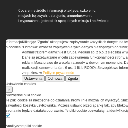
Codzienne źródło informacji o taktyce, szkoleniu,
misjach bojowych, uzbrojeniu, umundurowaniu
i wyposażeniu jednostek specjalnych w kraju i na świecie.
Informacja
Klikacjąc "Zgoda" akceptujesz zapisywanie wszystkich danych na tw
o cookies
"Odmowa" oznacza zapisywanie tylko danych niezbędnych do funkcj
REGULAMIN
Administratorem danych jest Grupa Medium sp. z o.o. z siedzibą w 
Dane są przetwarzane w celu zapewnienia funkcjonalności strony, a
Regulamin określa zasady korzystania z portalu
reklam. Masz prawo do wycofania zgody w dowolnym momencie. Da
www.special-ops.pl
realizxacji zamówienia (art. 6 ust. 1 lit. b RODO). Szczegółowe inf
znajdziesz w
Polityce prywatności
Ustawienia
Odmowa
Zgoda
Korzystanie z portalu jest równoznaczne
Ustawienia cookies
z zaakceptowaniem warunków ustanowionych
×
przez Grupa MEDIUM Spółka z ograniczoną
Niezbędne pliki cookie
odpowiedzialnością Spółka komandytowa, nr KRS:
Te pliki cookie są niezbędne do działania strony i nie można ich wyłączyć. Słu
0000537655, NIP 1132860378, REGON 146393437
zawartości koszyka użytkownika. Możesz ustawić przeglądarkę tak, aby blokował
(zwana dalej Grupa MEDIUM) w postaci Regulaminu.
strona nie będzie działała poprawnie. Te pliki cookie pozwalają na identyfika
Przeczytaj regulamin
Analityczne pliki cookie