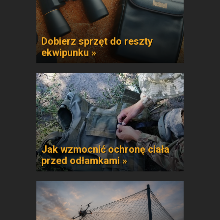
Dobierz sprzęt do reszty
ekwipunku »
Jak wzmocnić ochronę ciała
przed odłamkami »