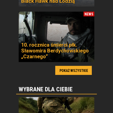
Black Hawk nad Łodzią
NEWS
10. rocznica śmierci płk.
Sławomira Berdychowskiego
„Czarnego”
POKAŻ WSZYSTKIE
WYBRANE DLA CIEBIE