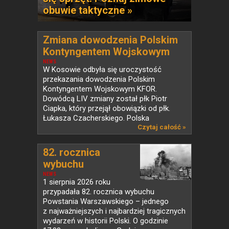
obuwie taktyczne »
Zmiana dowodzenia Polskim
Kontyngentem Wojskowym
KFOR w Kosowie
NEWS
W Kosowie odbyła się uroczystość
przekazania dowodzenia Polskim
Kontyngentem Wojskowym KFOR.
Dowódcą LIV zmiany został płk Piotr
Ciapka, który przejął obowiązki od płk.
Łukasza Czacherskiego. Polska
od ponad...
Czytaj całość »
82. rocznica
wybuchu
Powstania...
NEWS
1 sierpnia 2026 roku
przypadała 82. rocznica wybuchu
Powstania Warszawskiego – jednego
z najważniejszych i najbardziej tragicznych
wydarzeń w historii Polski. O godzinie