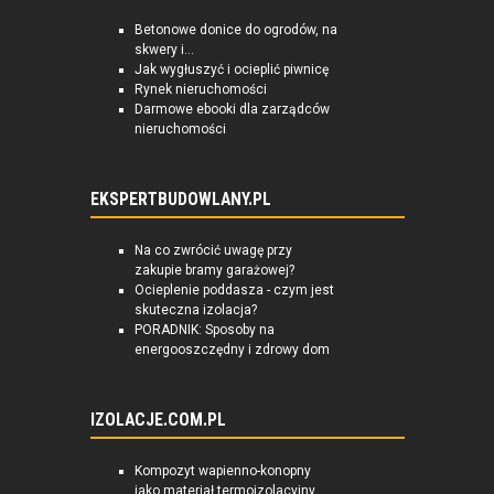
Betonowe donice do ogrodów, na
skwery i...
Jak wygłuszyć i ocieplić piwnicę
Rynek nieruchomości
Darmowe ebooki dla zarządców
nieruchomości
EKSPERTBUDOWLANY.PL
Na co zwrócić uwagę przy
zakupie bramy garażowej?
Ocieplenie poddasza - czym jest
skuteczna izolacja?
PORADNIK: Sposoby na
energooszczędny i zdrowy dom
IZOLACJE.COM.PL
Kompozyt wapienno-konopny
jako materiał termoizolacyjny