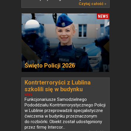
Czytaj całość »
NEWS
Święto Policji 2026
Kontrterroryści z Lublina
szkolili się w budynku
przeznaczonym do rozbiórki
NEWS
Funkcjonariusze Samodzielnego
Pododdziału Kontrterrorystycznego Policji
w Lublinie przeprowadzili specjalistyczne
ćwiczenia w budynku przeznaczonym
do rozbiórki. Obiekt został udostępniony
przez firmę Intercor...