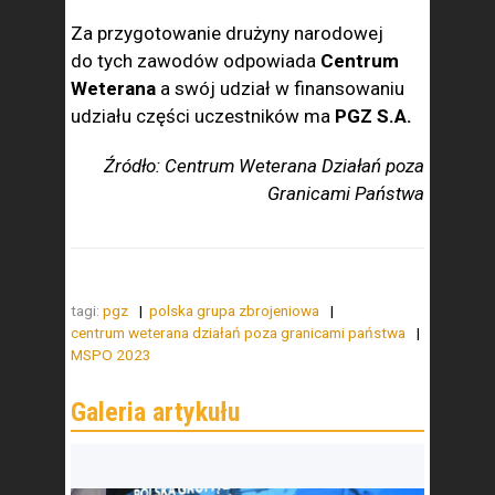
Za przygotowanie drużyny narodowej
do tych zawodów odpowiada
Centrum
Weterana
a swój udział w finansowaniu
udziału części uczestników ma
PGZ S.A.
Źródło: Centrum Weterana Działań poza
Granicami Państwa
tagi:
pgz
polska grupa zbrojeniowa
centrum weterana działań poza granicami państwa
MSPO 2023