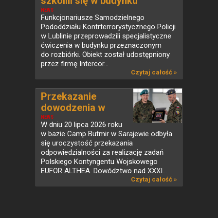
szkolili się w budynku
przeznaczonym do rozbiórki
NEWS
Funkcjonariusze Samodzielnego
Pododdziału Kontrterrorystycznego Policji
w Lublinie przeprowadzili specjalistyczne
ćwiczenia w budynku przeznaczonym
do rozbiórki. Obiekt został udostępniony
przez firmę Intercor...
Czytaj całość »
Przekazanie
dowodzenia w
PKW...
NEWS
W dniu 20 lipca 2026 roku
w bazie Camp Butmir w Sarajewie odbyła
się uroczystość przekazania
odpowiedzialności za realizację zadań
Polskiego Kontyngentu Wojskowego
EUFOR ALTHEA. Dowództwo nad XXXI...
Czytaj całość »