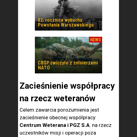
82. rocznica wybuchu
Powstania Warszawskiego
NEWS
CBŚP ćwiczyło z żołnierzami
NATO
Zacieśnienie współpracy
na rzecz weteranów
Celem zawarcia porozumienia jest
zacieśnienie obecnej współpracy
Centrum Weterana i PGZ S.A
. na rzecz
uczestników misji i operacji poza