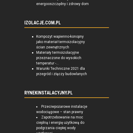
energooszczędny i zdrowy dom
IZOLACJE.COM.PL
Kompozyt wapienno-konopny
jako materiał termoizolacyjny
ścian zewnętrznych
Materiały termoizolacyjne
przeznaczone do wysokich
temperatur -...
Warunki Techniczne 2021 dla
przegród i złączy budowlanych
RYNEKINSTALACYJNY.PL
Przeciwpożarowe instalacje
wodociągowe – stan prawny
Zapotrzebowanie na moc
cieplną i energię użytkową do
podgrzania ciepłej wody