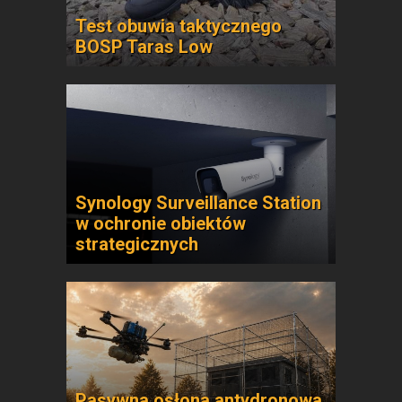
Test obuwia taktycznego
BOSP Taras Low
Synology Surveillance Station
w ochronie obiektów
strategicznych
Pasywna osłona antydronowa