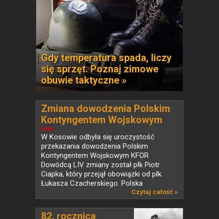
Gdy temperatura spada, liczy
się sprzęt. Poznaj zimowe
obuwie taktyczne »
Zmiana dowodzenia Polskim
Kontyngentem Wojskowym
KFOR w Kosowie
NEWS
W Kosowie odbyła się uroczystość
przekazania dowodzenia Polskim
Kontyngentem Wojskowym KFOR.
Dowódcą LIV zmiany został płk Piotr
Ciapka, który przejął obowiązki od płk.
Łukasza Czacherskiego. Polska
od ponad...
Czytaj całość »
82. rocznica