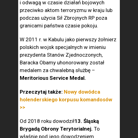
i odwagą w czasie działań bojowych
przeciwko aktom terroryzmu w kraju lub
podczas użycia Sił Zbrojnych RP poza
granicami państwa czasie pokoju.
W 2011 r. w Kabulu jako pierwszy żołnierz
polskich wojsk specjalnych w imieniu
prezydenta Stanów Zjednoczonych,
Baracka Obamy uhonorowany został
medalem za chwalebną służbę –
Meritorious Service Medal.
Przeczytaj także:
Nowy dowódca
holenderskiego korpusu komandosów
>>
Od 2018 roku dowodził
13. Śląską
Brygadą Obrony Terytorialnej.
To
właśnie pod jego dowodzeniem