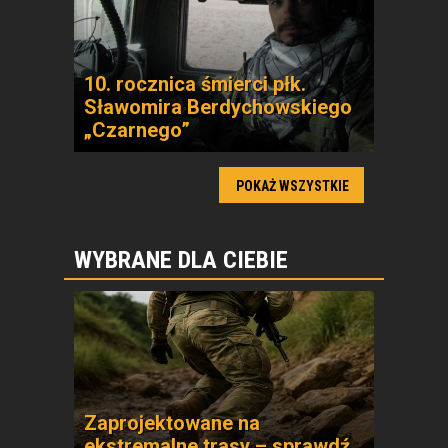
10. rocznica śmierci płk.
Sławomira Berdychowskiego
„Czarnego”
POKAŻ WSZYSTKIE
WYBRANE DLA CIEBIE
Zaprojektowane na
ekstremalne trasy – sprawdź