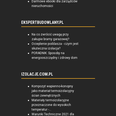
Darmowe ebooki dla zarządców
nieruchomości
EKSPERTBUDOWLANY.PL
Na co zwrócić uwagę przy
zakupie bramy garażowej?
Ocieplenie poddasza - czym jest
skuteczna izolacja?
PORADNIK: Sposoby na
energooszczędny i zdrowy dom
IZOLACJE.COM.PL
Kompozyt wapienno-konopny
jako materiał termoizolacyjny
ścian zewnętrznych
Materiały termoizolacyjne
przeznaczone do wysokich
temperatur -...
Warunki Techniczne 2021 dla