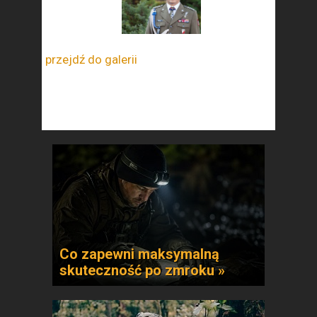
przejdź do galerii
Co zapewni maksymalną
skuteczność po zmroku »