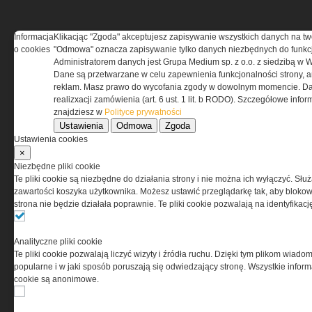
Informacja
Klikacjąc "Zgoda" akceptujesz zapisywanie wszystkich danych na tw
o cookies
"Odmowa" oznacza zapisywanie tylko danych niezbędnych do funkcj
REGULAMIN
Administratorem danych jest Grupa Medium sp. z o.o. z siedzibą w 
Dane są przetwarzane w celu zapewnienia funkcjonalności strony, a
Regulamin określa zasady korzystania z portalu
reklam. Masz prawo do wycofania zgody w dowolnym momencie. Da
www.special-ops.pl
realizxacji zamówienia (art. 6 ust. 1 lit. b RODO). Szczegółowe inf
znajdziesz w
Polityce prywatności
Ustawienia
Odmowa
Zgoda
Korzystanie z portalu jest równoznaczne
Ustawienia cookies
z zaakceptowaniem warunków ustanowionych
×
przez Grupa MEDIUM Spółka z ograniczoną
Niezbędne pliki cookie
odpowiedzialnością Spółka komandytowa, nr KRS:
Te pliki cookie są niezbędne do działania strony i nie można ich wyłączyć. Słu
0000537655, NIP 1132860378, REGON 146393437
zawartości koszyka użytkownika. Możesz ustawić przeglądarkę tak, aby blokował
(zwana dalej Grupa MEDIUM) w postaci Regulaminu.
strona nie będzie działała poprawnie. Te pliki cookie pozwalają na identyfika
Przeczytaj regulamin
Analityczne pliki cookie
Te pliki cookie pozwalają liczyć wizyty i źródła ruchu. Dzięki tym plikom wiadom
popularne i w jaki sposób poruszają się odwiedzający stronę. Wszystkie inform
cookie są anonimowe.
PRYWATNOŚĆ