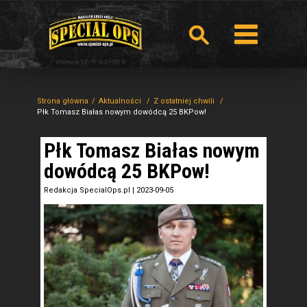
Strona główna
Aktualności
Z ostatniej chwili
Płk Tomasz Białas nowym dowódcą 25 BKPow!
Płk Tomasz Białas nowym
dowódcą 25 BKPow!
Redakcja SpecialOps.pl
|
2023-09-05