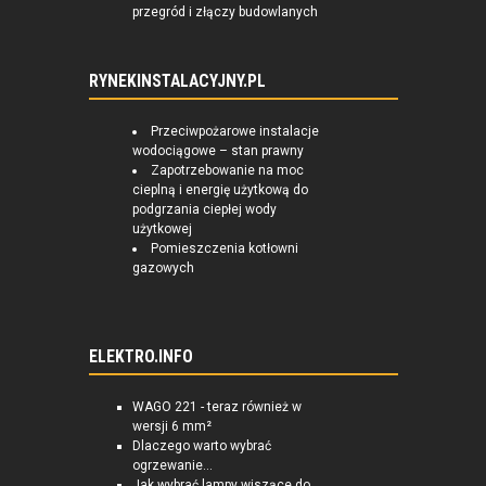
przegród i złączy budowlanych
RYNEKINSTALACYJNY.PL
Przeciwpożarowe instalacje
wodociągowe – stan prawny
Zapotrzebowanie na moc
cieplną i energię użytkową do
podgrzania ciepłej wody
użytkowej
Pomieszczenia kotłowni
gazowych
ELEKTRO.INFO
WAGO 221 - teraz również w
wersji 6 mm²
Dlaczego warto wybrać
ogrzewanie...
Jak wybrać lampy wiszące do