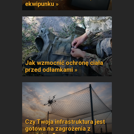
ekwipunku »
Jak wzmocnić ochronę ciała
przed odłamkami »
Czy Twoja infrastruktura jest
gotowa na zagrożenia z