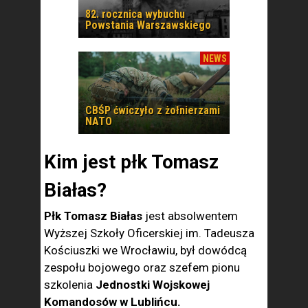
82. rocznica wybuchu
Powstania Warszawskiego
NEWS
CBŚP ćwiczyło z żołnierzami
NATO
Kim jest płk Tomasz
Białas?
Płk Tomasz Białas
jest absolwentem
Wyższej Szkoły Oficerskiej im. Tadeusza
Kościuszki we Wrocławiu, był dowódcą
zespołu bojowego oraz szefem pionu
szkolenia
Jednostki Wojskowej
Komandosów w Lublińcu.