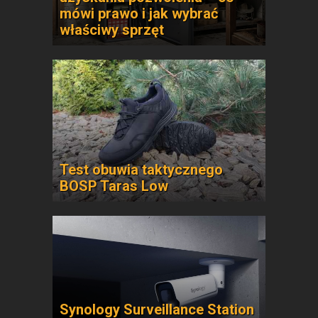
mówi prawo i jak wybrać
właściwy sprzęt
Test obuwia taktycznego
BOSP Taras Low
Synology Surveillance Station