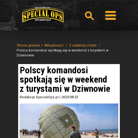
Strona główna
Aktualności
Z ostatniej chwili
Polscy komandosi spotkają się w weekend z turystami w
Dziwnowie
Polscy komandosi
spotkają się w weekend
z turystami w Dziwnowie
Redakcja SpecialOps.pl
|
2023-08-23