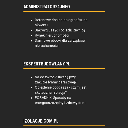
ADMINISTRATOR24.INFO
Betonowe donice do ogrodów, na
skwery i...
Jak wygłuszyć i ocieplić piwnicę
Rynek nieruchomości
Darmowe ebooki dla zarządców
nieruchomości
EKSPERTBUDOWLANY.PL
Na co zwrócić uwagę przy
zakupie bramy garażowej?
Ocieplenie poddasza - czym jest
skuteczna izolacja?
PORADNIK: Sposoby na
energooszczędny i zdrowy dom
IZOLACJE.COM.PL