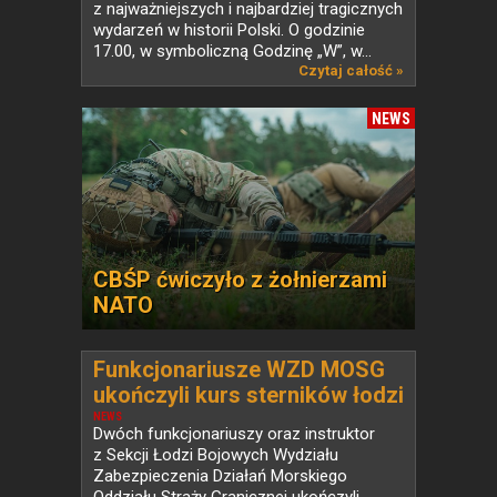
z najważniejszych i najbardziej tragicznych
wydarzeń w historii Polski. O godzinie
17.00, w symboliczną Godzinę „W”, w...
Czytaj całość »
NEWS
CBŚP ćwiczyło z żołnierzami
NATO
Funkcjonariusze WZD MOSG
ukończyli kurs sterników łodzi
bojowych
NEWS
Dwóch funkcjonariuszy oraz instruktor
z Sekcji Łodzi Bojowych Wydziału
Zabezpieczenia Działań Morskiego
Oddziału Straży Granicznej ukończyli