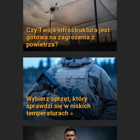
Czy Twoja infrastruktura jest
gotowa na zagrożenia z
powietrza?
Wybierz sprzęt, który
sprawdzi się w niskich
temperaturach »