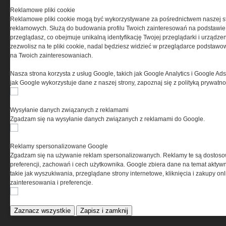
ELEKTRO.INFO
Reklamowe pliki cookie
Reklamowe pliki cookie mogą być wykorzystywane za pośrednictwem naszej s
reklamowych. Służą do budowania profilu Twoich zainteresowań na podstawie i
WAGO 221 - teraz również w
przeglądasz, co obejmuje unikalną identyfikację Twojej przeglądarki i urządze
wersji 6 mm²
zezwolisz na te pliki cookie, nadal będziesz widzieć w przeglądarce podstawow
Dlaczego warto wybrać
na Twoich zainteresowaniach.
ogrzewanie...
Jak wybrać lampy wiszące do
Nasza strona korzysta z usług Google, takich jak Google Analytics i Google Ads
domu?
jak Google wykorzystuje dane z naszej strony, zapoznaj się z polityką prywatn
Wysyłanie danych związanych z reklamami
Zgadzam się na wysyłanie danych związanych z reklamami do Google.
Reklamy spersonalizowane Google
Zgadzam się na używanie reklam spersonalizowanych. Reklamy te są dostos
preferencji, zachowań i cech użytkownika. Google zbiera dane na temat aktywn
takie jak wyszukiwania, przeglądane strony internetowe, kliknięcia i zakupy onl
zainteresowania i preferencje.
Zaznacz wszystkie
Zapisz i zamknij