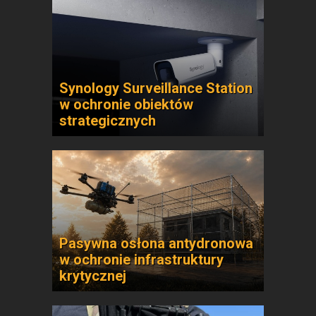
Synology Surveillance Station
w ochronie obiektów
strategicznych
Pasywna osłona antydronowa
w ochronie infrastruktury
krytycznej