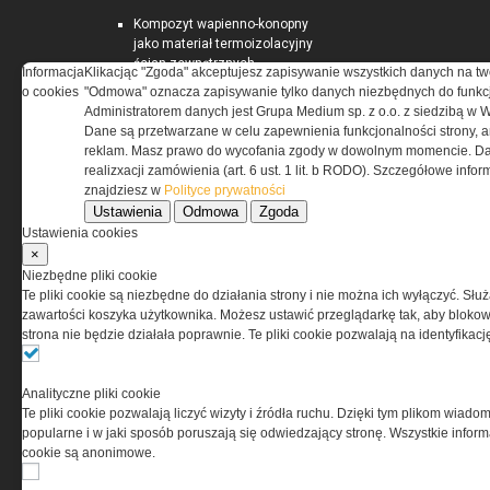
Kompozyt wapienno-konopny
jako materiał termoizolacyjny
ścian zewnętrznych
Informacja
Klikacjąc "Zgoda" akceptujesz zapisywanie wszystkich danych na tw
Materiały termoizolacyjne
o cookies
"Odmowa" oznacza zapisywanie tylko danych niezbędnych do funkcj
przeznaczone do wysokich
Administratorem danych jest Grupa Medium sp. z o.o. z siedzibą w 
temperatur -...
Dane są przetwarzane w celu zapewnienia funkcjonalności strony, a
Warunki Techniczne 2021 dla
reklam. Masz prawo do wycofania zgody w dowolnym momencie. Da
przegród i złączy budowlanych
realizxacji zamówienia (art. 6 ust. 1 lit. b RODO). Szczegółowe inf
znajdziesz w
Polityce prywatności
Ustawienia
Odmowa
Zgoda
RYNEKINSTALACYJNY.PL
Ustawienia cookies
×
Niezbędne pliki cookie
Przeciwpożarowe instalacje
Te pliki cookie są niezbędne do działania strony i nie można ich wyłączyć. Słu
wodociągowe – stan prawny
zawartości koszyka użytkownika. Możesz ustawić przeglądarkę tak, aby blokował
Zapotrzebowanie na moc
strona nie będzie działała poprawnie. Te pliki cookie pozwalają na identyfika
cieplną i energię użytkową do
podgrzania ciepłej wody
użytkowej
Analityczne pliki cookie
Pomieszczenia kotłowni
Te pliki cookie pozwalają liczyć wizyty i źródła ruchu. Dzięki tym plikom wiadom
gazowych
popularne i w jaki sposób poruszają się odwiedzający stronę. Wszystkie inform
cookie są anonimowe.