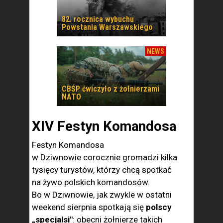
82. rocznica wybuchu
Powstania Warszawskiego
NEWS
CBŚP ćwiczyło z żołnierzami
NATO
XIV Festyn Komandosa
Festyn Komandosa
w Dziwnowie corocznie gromadzi kilka
tysięcy turystów, którzy chcą spotkać
na żywo polskich komandosów.
Bo w Dziwnowie, jak zwykle w ostatni
weekend sierpnia spotkają się
polscy
„specjalsi"
: obecni żołnierze takich