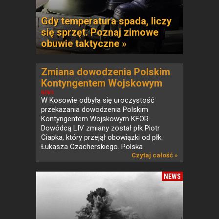
Gdy temperatura spada, liczy
się sprzęt. Poznaj zimowe
obuwie taktyczne »
Zmiana dowodzenia Polskim
Kontyngentem Wojskowym
KFOR w Kosowie
NEWS
W Kosowie odbyła się uroczystość
przekazania dowodzenia Polskim
Kontyngentem Wojskowym KFOR.
Dowódcą LIV zmiany został płk Piotr
Ciapka, który przejął obowiązki od płk.
Łukasza Czacherskiego. Polska
od ponad...
Czytaj całość »
NEWS