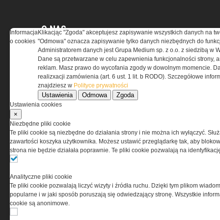
O NAS
Informacja
Klikacjąc "Zgoda" akceptujesz zapisywanie wszystkich danych na tw
o cookies
"Odmowa" oznacza zapisywanie tylko danych niezbędnych do funkcj
Administratorem danych jest Grupa Medium sp. z o.o. z siedzibą w 
Codzienne źródło informacji o taktyce, szkoleniu,
Dane są przetwarzane w celu zapewnienia funkcjonalności strony, a
misjach bojowych, uzbrojeniu, umundurowaniu
reklam. Masz prawo do wycofania zgody w dowolnym momencie. Da
i wyposażeniu jednostek specjalnych w kraju i na świecie.
realizxacji zamówienia (art. 6 ust. 1 lit. b RODO). Szczegółowe inf
znajdziesz w
Polityce prywatności
Ustawienia
Odmowa
Zgoda
Ustawienia cookies
×
REGULAMIN
Niezbędne pliki cookie
Te pliki cookie są niezbędne do działania strony i nie można ich wyłączyć. Słu
Regulamin określa zasady korzystania z portalu
zawartości koszyka użytkownika. Możesz ustawić przeglądarkę tak, aby blokował
www.special-ops.pl
strona nie będzie działała poprawnie. Te pliki cookie pozwalają na identyfika
Korzystanie z portalu jest równoznaczne
Analityczne pliki cookie
z zaakceptowaniem warunków ustanowionych
Te pliki cookie pozwalają liczyć wizyty i źródła ruchu. Dzięki tym plikom wiadom
przez Grupa MEDIUM Spółka z ograniczoną
popularne i w jaki sposób poruszają się odwiedzający stronę. Wszystkie inform
odpowiedzialnością Spółka komandytowa, nr KRS:
cookie są anonimowe.
0000537655, NIP 1132860378, REGON 146393437