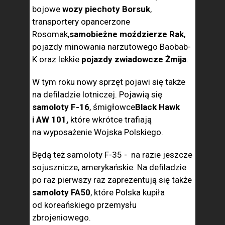
bojowe
wozy piechoty Borsuk
,
transportery opancerzone
Rosomak,
samobieżne moździerze Rak
,
pojazdy minowania narzutowego Baobab-
K oraz lekkie
pojazdy zwiadowcze Żmija
.
W tym roku nowy sprzęt pojawi się także
na defiladzie lotniczej. Pojawią się
samoloty F-16
, śmigłowce
Black Hawk
i AW 101,
które wkrótce trafiają
na wyposażenie Wojska Polskiego.
Będą też samoloty F-35 - na razie jeszcze
sojusznicze, amerykańskie. Na defiladzie
po raz pierwszy raz zaprezentują się także
samoloty FA50
, które Polska kupiła
od koreańskiego przemysłu
zbrojeniowego.