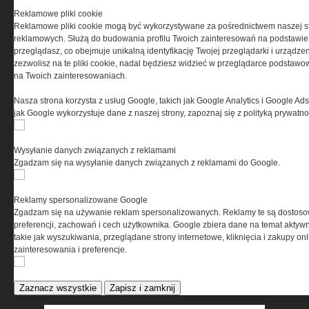
(zwana dalej Grupa MEDIUM) w postaci Regulaminu.
Reklamowe pliki cookie
Reklamowe pliki cookie mogą być wykorzystywane za pośrednictwem naszej s
Przeczytaj regulamin
reklamowych. Służą do budowania profilu Twoich zainteresowań na podstawie i
przeglądasz, co obejmuje unikalną identyfikację Twojej przeglądarki i urządze
zezwolisz na te pliki cookie, nadal będziesz widzieć w przeglądarce podstawow
na Twoich zainteresowaniach.
Nasza strona korzysta z usług Google, takich jak Google Analytics i Google Ads
PRYWATNOŚĆ
jak Google wykorzystuje dane z naszej strony, zapoznaj się z polityką prywatn
Ta witryna wykorzystuje pliki cookies do przechowywania
informacji na Twoim komputerze. Pliki cookies stosujemy
Wysyłanie danych związanych z reklamami
w celu świadczenia usług na najwyższym poziomie,
Zgadzam się na wysyłanie danych związanych z reklamami do Google.
w tym w sposób dostosowany do indywidualnych potrzeb.
Korzystanie z witryny bez zmiany ustawień dotyczących
cookies oznacza, że będą one zamieszczane w Twoim
Reklamy spersonalizowane Google
urządzeniu końcowym. W każdym momencie możesz
Zgadzam się na używanie reklam spersonalizowanych. Reklamy te są dostos
dokonać zmiany ustawień przeglądarki dotyczących
preferencji, zachowań i cech użytkownika. Google zbiera dane na temat aktywn
cookies. Nim Państwo zaczną korzystać z naszego
takie jak wyszukiwania, przeglądane strony internetowe, kliknięcia i zakupy onl
serwisu prosimy o zapoznanie się z naszą
polityką
zainteresowania i preferencje.
prywatności
oraz
informacją o cookies
.
Zaznacz wszystkie
Zapisz i zamknij