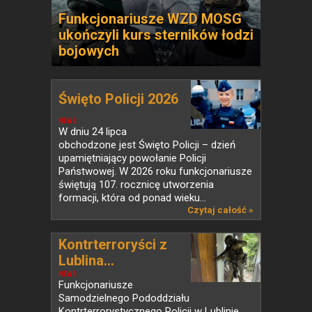
Funkcjonariusze WZD MOSG
ukończyli kurs sterników łodzi
bojowych
Święto Policji 2026
NEWS
W dniu 24 lipca
obchodzone jest Święto Policji – dzień
upamiętniający powołanie Policji
Państwowej. W 2026 roku funkcjonariusze
świętują 107. rocznicę utworzenia
formacji, która od ponad wieku...
Czytaj całość »
Kontrterroryści z
Lublina...
NEWS
Funkcjonariusze
Samodzielnego Pododdziału
Kontrterrorystycznego Policji w Lublinie