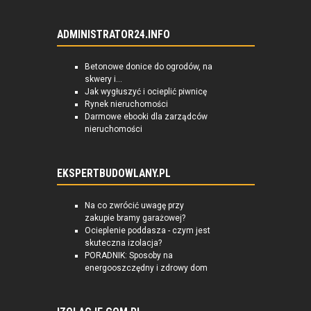
ADMINISTRATOR24.INFO
Betonowe donice do ogrodów, na
skwery i...
Jak wygłuszyć i ocieplić piwnicę
Rynek nieruchomości
Darmowe ebooki dla zarządców
nieruchomości
EKSPERTBUDOWLANY.PL
Na co zwrócić uwagę przy
zakupie bramy garażowej?
Ocieplenie poddasza - czym jest
skuteczna izolacja?
PORADNIK: Sposoby na
energooszczędny i zdrowy dom