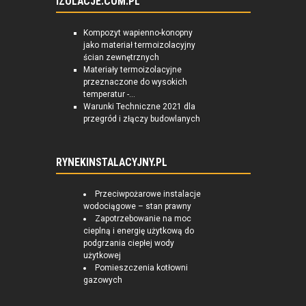
IZOLACJE.COM.PL
Kompozyt wapienno-konopny
jako materiał termoizolacyjny
ścian zewnętrznych
Materiały termoizolacyjne
przeznaczone do wysokich
temperatur -...
Warunki Techniczne 2021 dla
przegród i złączy budowlanych
RYNEKINSTALACYJNY.PL
Przeciwpożarowe instalacje
wodociągowe – stan prawny
Zapotrzebowanie na moc
cieplną i energię użytkową do
podgrzania ciepłej wody
użytkowej
Pomieszczenia kotłowni
gazowych