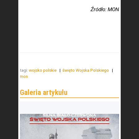
Źródło: MON
tagi:
wojsko polskie
święto Wojska Polskiego
mon