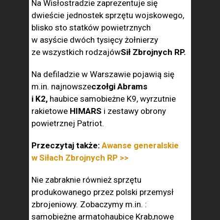
Na Wisłostradzie zaprezentuje się
dwieście jednostek sprzętu wojskowego,
blisko sto statków powietrznych
w asyście dwóch tysięcy żołnierzy
ze wszystkich rodzajów
Sił Zbrojnych RP.
Na defiladzie w Warszawie pojawią się
m.in. najnowsze
czołgi Abrams
i K2,
haubice samobieżne K9, wyrzutnie
rakietowe
HIMARS
i zestawy obrony
powietrznej Patriot.
Przeczytaj także:
Awanse generalskie
w Siłach Zbrojnych RP >>
Nie zabraknie również sprzętu
produkowanego przez polski przemysł
zbrojeniowy. Zobaczymy m.in. :
samobieżne armatohaubice Krab,nowe