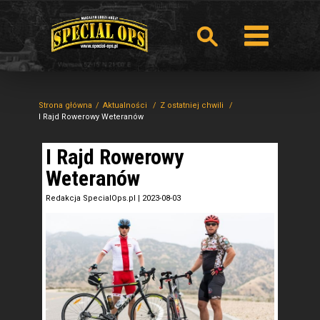
Strona główna
Aktualności
Z ostatniej chwili
I Rajd Rowerowy Weteranów
I Rajd Rowerowy
Weteranów
Redakcja SpecialOps.pl
|
2023-08-03