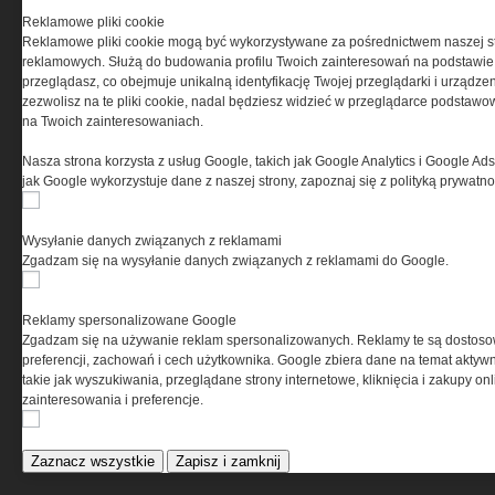
ścian zewnętrznych
Reklamowe pliki cookie
Materiały termoizolacyjne
Reklamowe pliki cookie mogą być wykorzystywane za pośrednictwem naszej s
przeznaczone do wysokich
reklamowych. Służą do budowania profilu Twoich zainteresowań na podstawie i
temperatur -...
przeglądasz, co obejmuje unikalną identyfikację Twojej przeglądarki i urządze
Warunki Techniczne 2021 dla
zezwolisz na te pliki cookie, nadal będziesz widzieć w przeglądarce podstawow
przegród i złączy budowlanych
na Twoich zainteresowaniach.
Nasza strona korzysta z usług Google, takich jak Google Analytics i Google Ads
RYNEKINSTALACYJNY.PL
jak Google wykorzystuje dane z naszej strony, zapoznaj się z polityką prywatn
Przeciwpożarowe instalacje
Wysyłanie danych związanych z reklamami
wodociągowe – stan prawny
Zgadzam się na wysyłanie danych związanych z reklamami do Google.
Zapotrzebowanie na moc
cieplną i energię użytkową do
podgrzania ciepłej wody
Reklamy spersonalizowane Google
użytkowej
Zgadzam się na używanie reklam spersonalizowanych. Reklamy te są dostos
Pomieszczenia kotłowni
preferencji, zachowań i cech użytkownika. Google zbiera dane na temat aktywn
gazowych
takie jak wyszukiwania, przeglądane strony internetowe, kliknięcia i zakupy onl
zainteresowania i preferencje.
ELEKTRO.INFO
Zaznacz wszystkie
Zapisz i zamknij