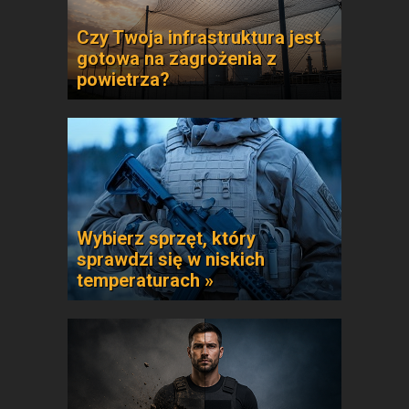
Czy Twoja infrastruktura jest
gotowa na zagrożenia z
powietrza?
Wybierz sprzęt, który
sprawdzi się w niskich
temperaturach »