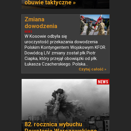
obuwie taktyczne »
Zmiana
dowodzenia
Polskim...
NEWS
W Kosowie odbyła się
uroczystość przekazania dowodzenia
Polskim Kontyngentem Wojskowym KFOR.
Dowódcą LIV zmiany został płk Piotr
Ciapka, który przejął obowiązki od płk.
Łukasza Czacherskiego. Polska...
Czytaj całość »
NEWS
82. rocznica wybuchu