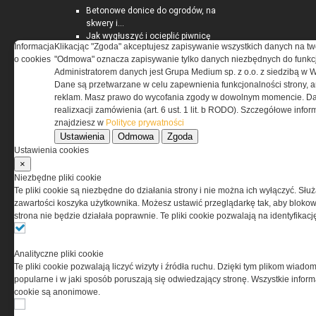
Betonowe donice do ogrodów, na
skwery i...
Jak wygłuszyć i ocieplić piwnicę
Informacja
Klikacjąc "Zgoda" akceptujesz zapisywanie wszystkich danych na tw
Rynek nieruchomości
o cookies
"Odmowa" oznacza zapisywanie tylko danych niezbędnych do funkcj
Darmowe ebooki dla zarządców
Administratorem danych jest Grupa Medium sp. z o.o. z siedzibą w 
nieruchomości
Dane są przetwarzane w celu zapewnienia funkcjonalności strony, a
reklam. Masz prawo do wycofania zgody w dowolnym momencie. Da
realizxacji zamówienia (art. 6 ust. 1 lit. b RODO). Szczegółowe inf
EKSPERTBUDOWLANY.PL
znajdziesz w
Polityce prywatności
Ustawienia
Odmowa
Zgoda
Ustawienia cookies
Na co zwrócić uwagę przy
×
zakupie bramy garażowej?
Ocieplenie poddasza - czym jest
Niezbędne pliki cookie
skuteczna izolacja?
Te pliki cookie są niezbędne do działania strony i nie można ich wyłączyć. Słu
PORADNIK: Sposoby na
zawartości koszyka użytkownika. Możesz ustawić przeglądarkę tak, aby blokował
energooszczędny i zdrowy dom
strona nie będzie działała poprawnie. Te pliki cookie pozwalają na identyfika
Analityczne pliki cookie
IZOLACJE.COM.PL
Te pliki cookie pozwalają liczyć wizyty i źródła ruchu. Dzięki tym plikom wiadom
popularne i w jaki sposób poruszają się odwiedzający stronę. Wszystkie inform
cookie są anonimowe.
Kompozyt wapienno-konopny
jako materiał termoizolacyjny