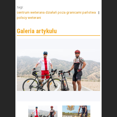
tagi:
centrum weterana działań poza granicami państwa
polscy weterani