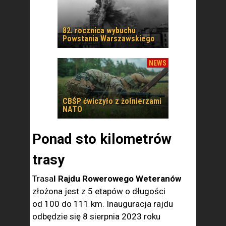
82. rocznica wybuchu
Powstania Warszawskiego
NEWS
CBŚP ćwiczyło z żołnierzami
NATO
Ponad sto kilometrów
trasy
Trasa
I Rajdu Rowerowego Weteranów
złożona jest z 5 etapów o długości
od 100 do 111 km. Inauguracja rajdu
odbędzie się 8 sierpnia 2023 roku