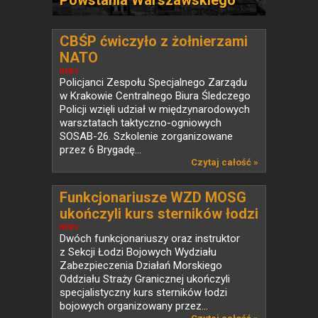
Powstania Warszawskiego
CBŚP ćwiczyło z żołnierzami
NATO
NEWS
Policjanci Zespołu Specjalnego Zarządu
w Krakowie Centralnego Biura Śledczego
Policji wzięli udział w międzynarodowych
warsztatach taktyczno-ogniowych
SOSAB-26. Szkolenie zorganizowane
przez 6 Brygadę...
Czytaj całość »
Funkcjonariusze WZD MOSG
ukończyli kurs sterników łodzi
bojowych
NEWS
Dwóch funkcjonariuszy oraz instruktor
z Sekcji Łodzi Bojowych Wydziału
Zabezpieczenia Działań Morskiego
Oddziału Straży Granicznej ukończyli
specjalistyczny kurs sterników łodzi
bojowych organizowany przez...