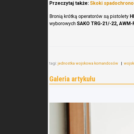
Przeczytaj także:
Skoki spadochrono
Bronią krótką operatorów są pistolety
H
wyborowych
SAKO TRG-21/-22, AWM-F
tagi:
jednostka wojskowa komandosów
wojsk