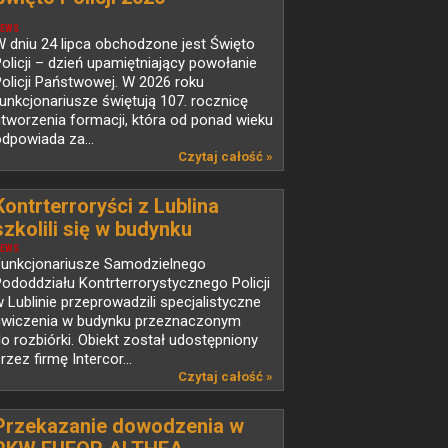
EWS
 dniu 24 lipca obchodzone jest Święto
olicji – dzień upamiętniający powołanie
olicji Państwowej. W 2026 roku
unkcjonariusze świętują 107. rocznicę
tworzenia formacji, która od ponad wieku
dpowiada za...
Czytaj całość »
Kontrterroryści z Lublina
szkolili się w budynku
przeznaczonym do rozbiórki
EWS
Funkcjonariusze Samodzielnego
ododdziału Kontrterrorystycznego Policji
 Lublinie przeprowadzili specjalistyczne
ćwiczenia w budynku przeznaczonym
o rozbiórki. Obiekt został udostępniony
rzez firmę Intercor...
Czytaj całość »
Przekazanie dowodzenia w