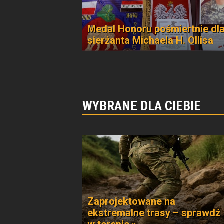
Medal Honoru pośmiertnie dl
sierżanta Michaela H. Ollisa
WYBRANE DLA CIEBIE
Zaprojektowane na
ekstremalne trasy – sprawdź