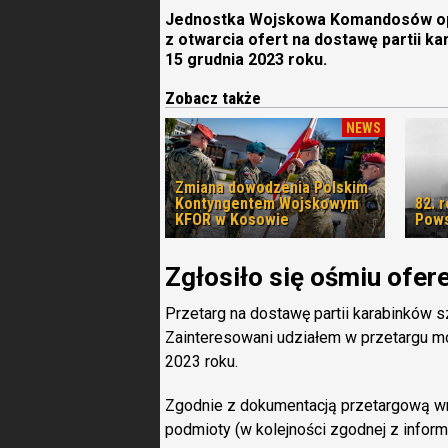
Jednostka Wojskowa Komandosów opu
z otwarcia ofert na dostawę partii k
15 grudnia 2023 roku.
Zobacz także
NEWS
Zmiana dowodzenia Polskim
Kontyngentem Wojskowym
82. 
KFOR w Kosowie
Pows
Zgłosiło się ośmiu ofer
Przetarg na dostawę partii karabinków 
Zainteresowani udziałem w przetargu mo
2023 roku.
Zgodnie z dokumentacją przetargową wn
podmioty (w kolejności zgodnej z inform