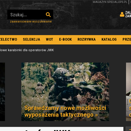
MAGAZYN SPECIAL-OPS.PL
ZAL
ZA
zaawansowane wyszukiwanie
ZELECTWO
SELEKCJA
WOT
E-BOOK
ROZRYWKA
KATALOG
PRZ
owe karabinki dla operatorów JWK
Sprawdzamy nowe możliwości
wyposażenia taktycznego »