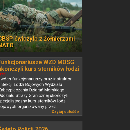
CBŚP ćwiczyło z żołnierzami
NATO
Funkcjonariusze WZD MOSG
ukończyli kurs sterników łodzi
bojowych
EWS
wóch funkcjonariuszy oraz instruktor
 Sekcji Łodzi Bojowych Wydziału
Zabezpieczenia Działań Morskiego
ddziału Straży Granicznej ukończyli
pecjalistyczny kurs sterników łodzi
ojowych organizowany przez...
Czytaj całość »
Święto Policji 2026