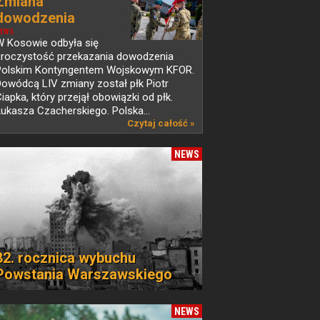
Zmiana
dowodzenia
Polskim...
EWS
W Kosowie odbyła się
uroczystość przekazania dowodzenia
Polskim Kontyngentem Wojskowym KFOR.
owódcą LIV zmiany został płk Piotr
iapka, który przejął obowiązki od płk.
ukasza Czacherskiego. Polska...
Czytaj całość »
NEWS
82. rocznica wybuchu
Powstania Warszawskiego
NEWS