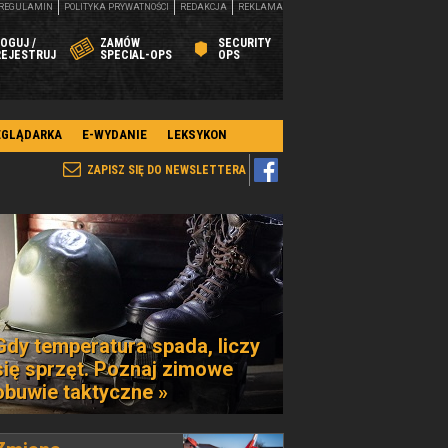
REGULAMIN
POLITYKA PRYWATNOŚCI
REDAKCJA
REKLAMA
OGUJ /
ZAMÓW
SECURITY
REJESTRUJ
SPECIAL-OPS
OPS
EGLĄDARKA
E-WYDANIE
LEKSYKON
ZAPISZ SIĘ DO NEWSLETTERA
Gdy temperatura spada, liczy
się sprzęt. Poznaj zimowe
obuwie taktyczne »