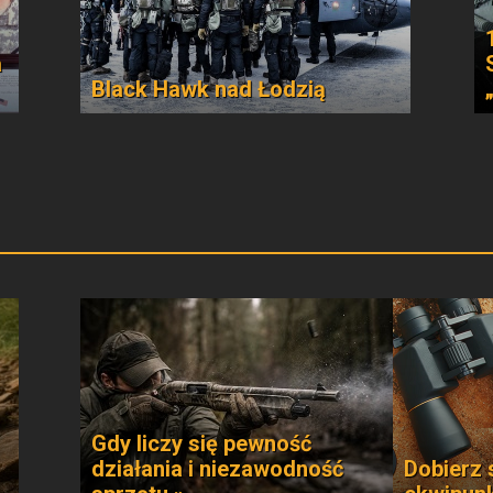
a
Black Hawk nad Łodzią
Gdy liczy się pewność
działania i niezawodność
Dobierz 