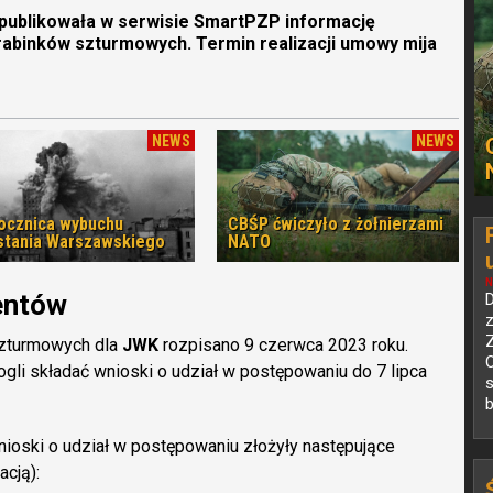
blikowała w serwisie SmartPZP informację
arabinków szturmowych. Termin realizacji umowy mija
NEWS
NEWS
rocznica wybuchu
CBŚP ćwiczyło z żołnierzami
tania Warszawskiego
NATO
N
entów
D
z
szturmowych dla
JWK
rozpisano 9 czerwca 2023 roku.
O
gli składać wnioski o udział w postępowaniu do 7 lipca
s
b
ioski o udział w postępowaniu złożyły następujące
acją):