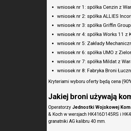
wniosek nr 1: spółka Cenzin z Wa
wniosek nr 2: spółka ALLIES Inco
wniosek nr 3: spółka Griffin Gro
wniosek nr 4: spółka Works 11 z 
wniosek nr 5: Zakłady Mechanicz
wniosek nr 6: spółka UMO z Zielon
wniosek nr 7: spółka Mildat z Wa
wniosek nr 8: Fabryka Broni Łuc
Kryteriami wyboru oferty będą cena (90%
Jakiej broni używają k
Operatorzy
Jednostki Wojskowej Kom
& Koch w wersjach HK416D145RS i HK41
granatniki AG kalibru 40 mm.