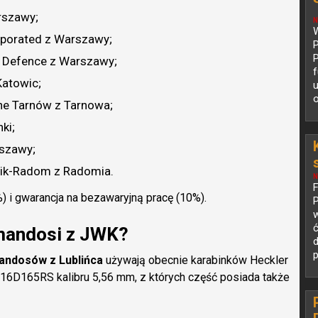
rszawy;
N
W
rporated z Warszawy;
P
P
up Defence z Warszawy;
f
Katowic;
u
o
ne Tarnów z Tarnowa;
ki;
rszawy;
znik-Radom z Radomia.
N
) i gwarancja na bezawaryjną pracę (10%).
P
w
omandosi z JWK?
d
p
andosów z Lublińca
używają obecnie karabinków Heckler
6D165RS kalibru 5,56 mm, z których część posiada także