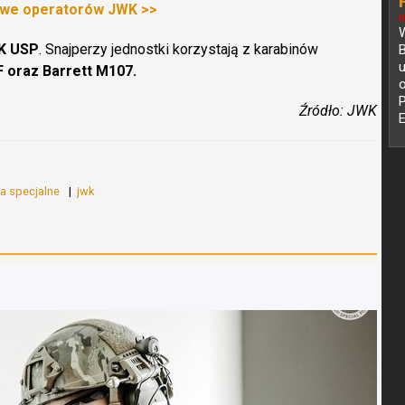
we operatorów JWK >>
N
W
K USP
. Snajperzy jednostki korzystają z karabinów
B
 oraz Barrett M107.
o
Źródło: JWK
z
a specjalne
jwk