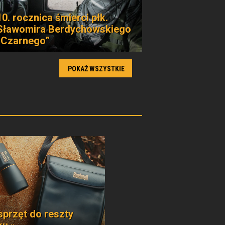
10. rocznica śmierci płk.
Sławomira Berdychowskiego
„Czarnego”
POKAŻ WSZYSTKIE
sprzęt do reszty