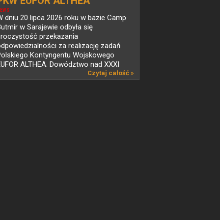
PKW EUFOR ALTHEA
EWS
 dniu 20 lipca 2026 roku w bazie Camp
utmir w Sarajewie odbyła się
uroczystość przekazania
dpowiedzialności za realizację zadań
Polskiego Kontyngentu Wojskowego
EUFOR ALTHEA. Dowództwo nad XXXI
mianą...
Czytaj całość »