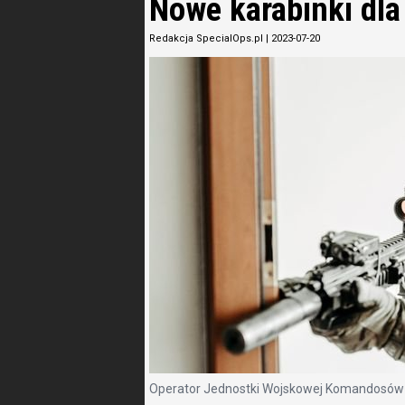
Nowe karabinki dl
Redakcja SpecialOps.pl
|
2023-07-20
Operator Jednostki Wojskowej Komandosów (JW