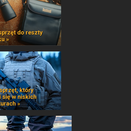
sprzęt do reszty
ku »
sprzęt, który
 się w niskich
urach »