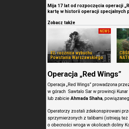
Mija 17 lat od rozpoczęcia operacji „
kartę w historii operacji specjalnyc
Zobacz także
NEWS
82. rocznica wybuchu
CBŚP
Powstania Warszawskiego
NAT
Operacja „Red Wings”
Operacja „Red Wings” prowadzona prz
w górach Sawtalo Sar w prowincji Kunar
lub zabicie
Ahmada Shaha
, powiązaneg
Operatorzy zostali zdekonspirowani pr
sprzymierzonych z talibami (istnieją te
o obecności wroga w okolicach doliny Ko