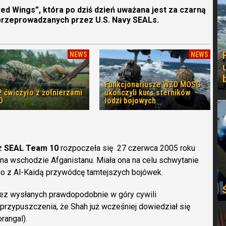
Red Wings”, która po dziś dzień uważana jest za czarną
h przeprowadzanych przez U.S. Navy SEALs.
NEWS
NEWS
Funkcjonariusze WZD MOSG
 ćwiczyło z żołnierzami
ukończyli kurs sterników
O
łodzi bojowych
ez
SEAL Team 10
rozpoczeła się 27 czerwca 2005 roku
 na wschodzie Afganistanu. Miała ona na celu schwytanie
o z Al-Kaidą przywódcę tamtejszych bojówek.
zez wysłanych prawdopodobnie w góry cywili
ż przypuszczenia, że Shah już wcześniej dowiedział się
rangal).