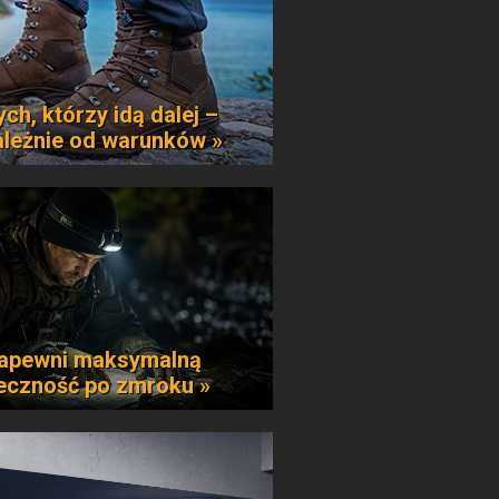
ych, którzy idą dalej –
ależnie od warunków »
apewni maksymalną
eczność po zmroku »