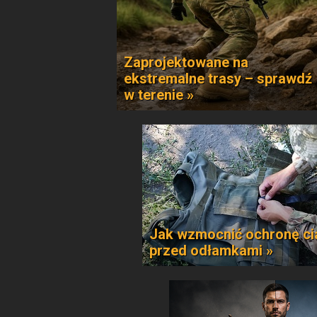
Zaprojektowane na
ekstremalne trasy – sprawdź
w terenie »
Jak wzmocnić ochronę ci
przed odłamkami »