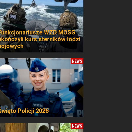
Funkcjonariusze WZD MOSG
ukończyli kurs sterników łodzi
bojowych
NEWS
Święto Policji 2026
NEWS