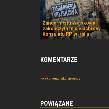
Żandarmeria Wojskowa
zakończyła misję ochrony
Konsulatu RP w Irbilu
KOMENTARZE
skomentuj jako pierwszy
POWIĄZANE