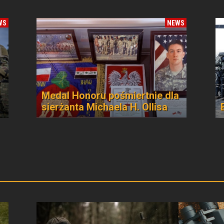
WS
NEWS
Medal Honoru pośmiertnie dla
sierżanta Michaela H. Ollisa