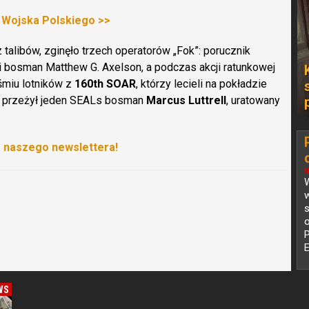
a Wojska Polskiego >>
talibów, zginęło trzech operatorów „Fok”: porucznik
i bosman Matthew G. Axelson, a podczas akcji ratunkowej
śmiu lotników z
160th SOAR
, którzy lecieli na pokładzie
ę przeżył jeden SEALs bosman
Marcus Luttrell
, uratowany
o naszego newslettera!
N
W
s
o
WS