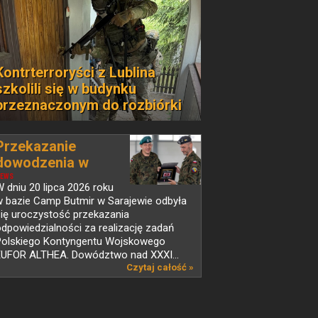
Kontrterroryści z Lublina
szkolili się w budynku
przeznaczonym do rozbiórki
Przekazanie
dowodzenia w
PKW...
EWS
 dniu 20 lipca 2026 roku
w bazie Camp Butmir w Sarajewie odbyła
ię uroczystość przekazania
dpowiedzialności za realizację zadań
Polskiego Kontyngentu Wojskowego
EUFOR ALTHEA. Dowództwo nad XXXI...
Czytaj całość »