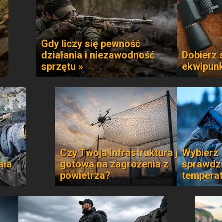
Gdy liczy się pewność
działania i niezawodność
Dobierz 
sprzętu »
ekwipun
Czy Twoja infrastruktura jest
Wybierz 
ała
gotowa na zagrożenia z
sprawdzi
powietrza?
temperat