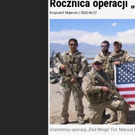
Rocznica operacji 
Krzysztof Mątecki
|
2022-06-27
Uczestnicy operacji „Red Wings” Fot. Marcus L