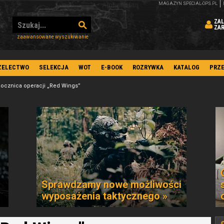
MAGAZYN SPECIAL-OPS.PL
ZAL
ZA
zaawansowane wyszukiwanie
ZELECTWO
SELEKCJA
WOT
E-BOOK
ROZRYWKA
KATALOG
PRZ
ocznica operacji „Red Wings”
Sprawdzamy nowe możliwości
wyposażenia taktycznego »