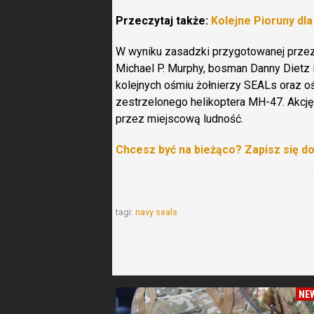
Przeczytaj także:
Kolejne Pioruny dl
W wyniku zasadzki przygotowanej przez 
Michael P. Murphy, bosman Danny Dietz 
kolejnych ośmiu żołnierzy SEALs oraz o
zestrzelonego helikoptera MH-47. Akcj
przez miejscową ludność.
Chcesz być na bieżąco? Zapisz się d
tagi:
navy seals
NE