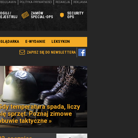
REGULAMIN
POLITYKA PRYWATNOŚCI
REDAKCJA
REKLAMA
OGUJ /
ZAMÓW
SECURITY
REJESTRUJ
SPECIAL-OPS
OPS
EGLĄDARKA
E-WYDANIE
LEKSYKON
ZAPISZ SIĘ DO NEWSLETTERA
Gdy temperatura spada, liczy
się sprzęt. Poznaj zimowe
obuwie taktyczne »