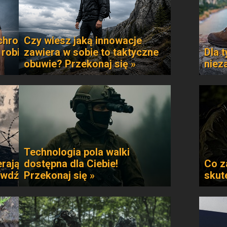
chroni
Czy wiesz jaką innowacje
 robi
zawiera w sobie to taktyczne
Dla t
obuwie? Przekonaj się »
niez
Technologia pola walki
rają
dostępna dla Ciebie!
Co z
awdź »
Przekonaj się »
skut