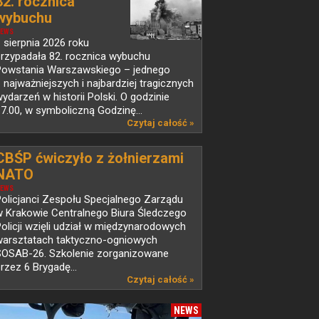
82. rocznica
wybuchu
Powstania...
EWS
 sierpnia 2026 roku
przypadała 82. rocznica wybuchu
Powstania Warszawskiego – jednego
 najważniejszych i najbardziej tragicznych
ydarzeń w historii Polski. O godzinie
7.00, w symboliczną Godzinę...
Czytaj całość »
CBŚP ćwiczyło z żołnierzami
NATO
EWS
olicjanci Zespołu Specjalnego Zarządu
w Krakowie Centralnego Biura Śledczego
olicji wzięli udział w międzynarodowych
warsztatach taktyczno-ogniowych
SOSAB-26. Szkolenie zorganizowane
rzez 6 Brygadę...
Czytaj całość »
NEWS