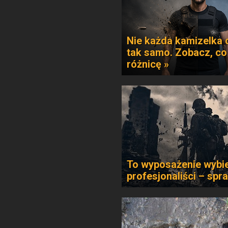
Nie każda kamizelka 
tak samo. Zobacz, co
różnicę »
To wyposażenie wybie
profesjonaliści – spr