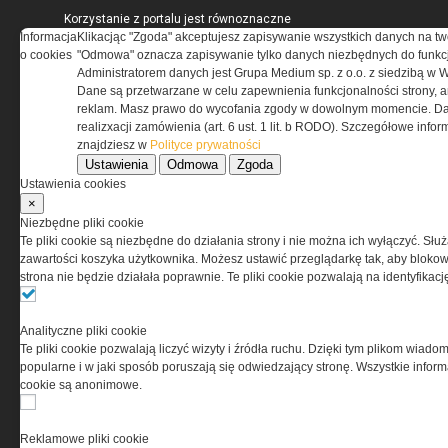
Korzystanie z portalu jest równoznaczne
Informacja
z zaakceptowaniem warunków ustanowionych
Klikacjąc "Zgoda" akceptujesz zapisywanie wszystkich danych na tw
o cookies
przez Grupa MEDIUM Spółka z ograniczoną
"Odmowa" oznacza zapisywanie tylko danych niezbędnych do funkcj
odpowiedzialnością Spółka komandytowa, nr KRS:
Administratorem danych jest Grupa Medium sp. z o.o. z siedzibą w 
0000537655, NIP 1132860378, REGON 146393437
Dane są przetwarzane w celu zapewnienia funkcjonalności strony, a
(zwana dalej Grupa MEDIUM) w postaci Regulaminu.
reklam. Masz prawo do wycofania zgody w dowolnym momencie. Da
realizxacji zamówienia (art. 6 ust. 1 lit. b RODO). Szczegółowe inf
znajdziesz w
Polityce prywatności
Przeczytaj regulamin
Ustawienia
Odmowa
Zgoda
Ustawienia cookies
×
Niezbędne pliki cookie
Te pliki cookie są niezbędne do działania strony i nie można ich wyłączyć. Słu
PRYWATNOŚĆ
zawartości koszyka użytkownika. Możesz ustawić przeglądarkę tak, aby blokował
strona nie będzie działała poprawnie. Te pliki cookie pozwalają na identyfika
Ta witryna wykorzystuje pliki cookies do przechowywania
informacji na Twoim komputerze. Pliki cookies stosujemy
Analityczne pliki cookie
w celu świadczenia usług na najwyższym poziomie,
Te pliki cookie pozwalają liczyć wizyty i źródła ruchu. Dzięki tym plikom wiadom
w tym w sposób dostosowany do indywidualnych potrzeb.
popularne i w jaki sposób poruszają się odwiedzający stronę. Wszystkie inform
Korzystanie z witryny bez zmiany ustawień dotyczących
cookie są anonimowe.
cookies oznacza, że będą one zamieszczane w Twoim
urządzeniu końcowym. W każdym momencie możesz
dokonać zmiany ustawień przeglądarki dotyczących
Reklamowe pliki cookie