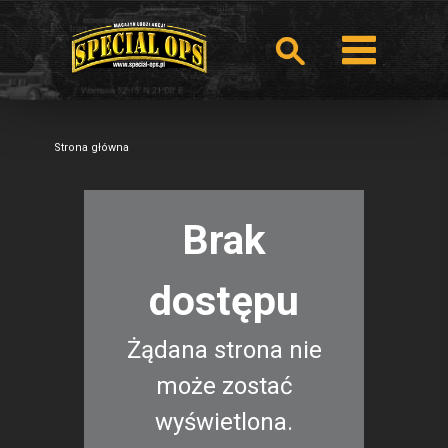
Strona główna
Brak
dostępu
Żądana strona nie
może zostać
wyświetlona.