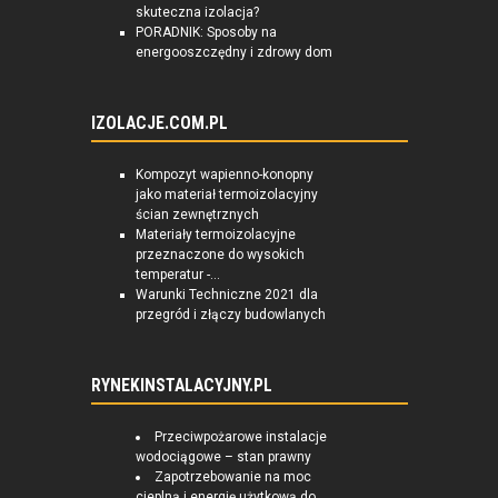
skuteczna izolacja?
PORADNIK: Sposoby na
energooszczędny i zdrowy dom
IZOLACJE.COM.PL
Kompozyt wapienno-konopny
jako materiał termoizolacyjny
ścian zewnętrznych
Materiały termoizolacyjne
przeznaczone do wysokich
temperatur -...
Warunki Techniczne 2021 dla
przegród i złączy budowlanych
RYNEKINSTALACYJNY.PL
Przeciwpożarowe instalacje
wodociągowe – stan prawny
Zapotrzebowanie na moc
cieplną i energię użytkową do