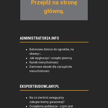
Przejdź na stronę
główną
.
ADMINISTRATOR24.INFO
Betonowe donice do ogrodów, na
skwery i...
Jak wygłuszyć i ocieplić piwnicę
Rynek nieruchomości
Darmowe ebooki dla zarządców
nieruchomości
EKSPERTBUDOWLANY.PL
Na co zwrócić uwagę przy
zakupie bramy garażowej?
Ocieplenie poddasza - czym jest