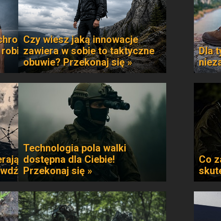
chroni
Czy wiesz jaką innowacje
 robi
zawiera w sobie to taktyczne
Dla t
obuwie? Przekonaj się »
niez
Technologia pola walki
rają
dostępna dla Ciebie!
Co z
awdź »
Przekonaj się »
skut