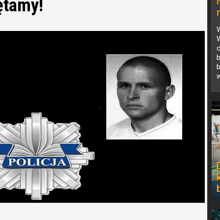
ętamy!
c
b
w