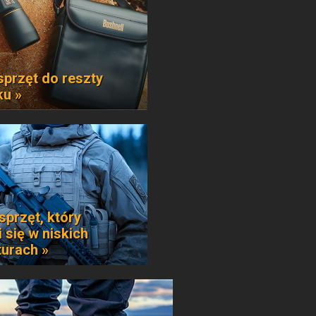
sprzęt do reszty
ku »
sprzęt, który
 się w niskich
urach »