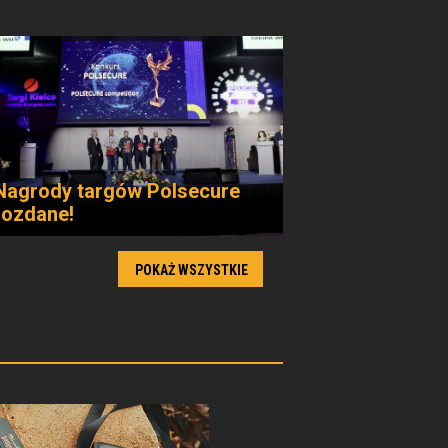
Nagrody targów Polsecure
rozdane!
POKAŻ WSZYSTKIE