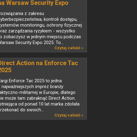
na Warsaw Security Expo
Rozwiązania z zakresu
yberbezpieczeństwa, kontroli dostępu,
systemów monitoringu, ochrony fizycznej
oraz zarządzania ryzykiem - wszystko
to zobaczysz w jednym miejscu podczas
arsaw Security Expo 2025. To...
Czytaj całość »
Direct Action na Enforce Tac
2025
argi Enforce Tac 2025 to jedna
 najważniejszych imprez branży
aktyczno-militarnej w Europie, dlatego
ie może tam zabraknąć Direct Action.
stniejąca od ponad 10 lat marka zdołała
rzekonać do swoich...
Czytaj całość »