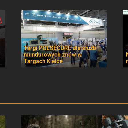
Targi POLSECURE dla służb
mundurowych znów w
Targach Kielce