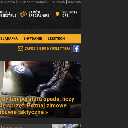
REGULAMIN
POLITYKA PRYWATNOŚCI
REDAKCJA
REKLAMA
OGUJ /
ZAMÓW
SECURITY
REJESTRUJ
SPECIAL-OPS
OPS
EGLĄDARKA
E-WYDANIE
LEKSYKON
ZAPISZ SIĘ DO NEWSLETTERA
Gdy temperatura spada, liczy
się sprzęt. Poznaj zimowe
obuwie taktyczne »