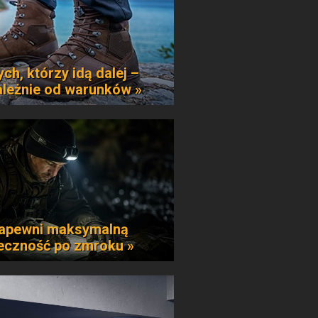
ych, którzy idą dalej –
ależnie od warunków »
apewni maksymalną
eczność po zmroku »