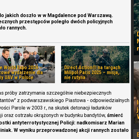
, do jakich doszło w w Magdalence pod Warszawą.
ecznych przestępców poległo dwóch policyjnych
ło rannych.
e World Expo 2026 –
Direct Action® na targach
zowe wydarzenie dla
Milipol Paris 2025 – misja,
ży UAV w Polsce
nie rutyna
as próby zatrzymania szczególnie niebezpiecznych
utantów" z podwarszawskiego Piastowa - odpowiedzialnych
ości Parole w 2003 r., na skutek detonacji ładunków
ji oraz ostrzału okrążonych w budynku bandytów,
śmierć
stki antyterrotystycznej Policji: nadkomisarz Marian
iniak. W wyniku przeprowadzonej akcji rannych zostało