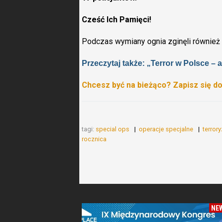
Cześć Ich Pamięci!
Podczas wymiany ognia zginęli również 
Przeczytaj także: „Terror w Polsce –
Chcesz być na bieżąco? Zapisz się d
tagi:
special ops
operacje specjalne
terror
rocznica
NE