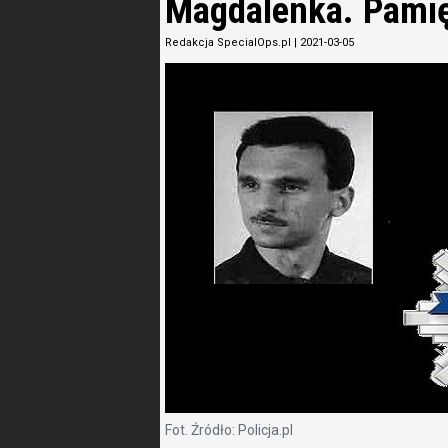
Magdalenka. Pami
Redakcja SpecialOps.pl
|
2021-03-05
Fot. Źródło: Policja.pl