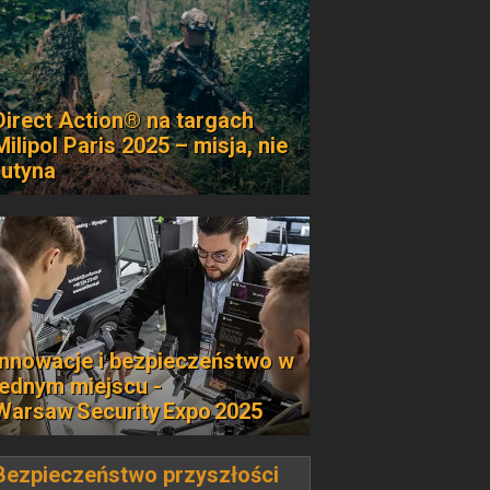
Direct Action® na targach
Milipol Paris 2025 – misja, nie
rutyna
Innowacje i bezpieczeństwo w
jednym miejscu -
Warsaw Security Expo 2025
Bezpieczeństwo przyszłości