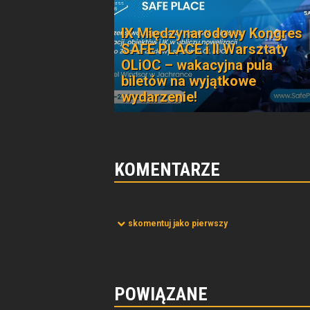
IX Międzynarodowy Kongres
SAFE PLACE i II Warsztaty
OLiOC – wakacyjna pula
biletów na wyjątkowe
wydarzenie!
KOMENTARZE
skomentuj jako pierwszy
POWIĄZANE