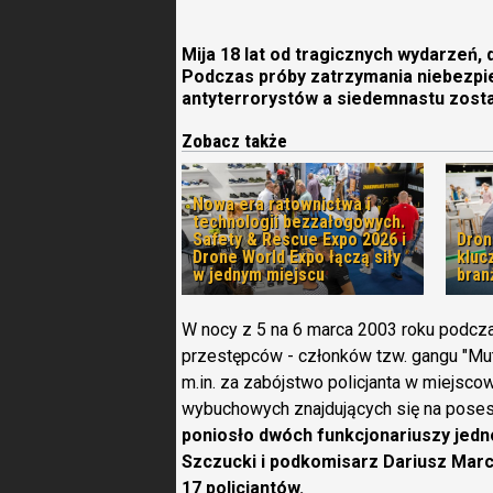
Mija 18 lat od tragicznych wydarzeń
Podczas próby zatrzymania niebezpi
antyterrorystów a siedemnastu zosta
Zobacz także
Nowa era ratownictwa i
technologii bezzałogowych.
Safety & Rescue Expo 2026 i
Dron
Drone World Expo łączą siły
kluc
w jednym miejscu
bran
W nocy z 5 na 6 marca 2003 roku podcz
przestępców - członków tzw. gangu "M
m.in. za zabójstwo policjanta w miejscow
wybuchowych znajdujących się na poses
poniosło dwóch funkcjonariuszy jedno
Szczucki i podkomisarz Dariusz Marc
17 policjantów.