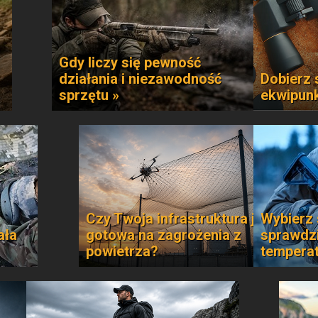
Gdy liczy się pewność
działania i niezawodność
Dobierz 
sprzętu »
ekwipun
Czy Twoja infrastruktura jest
Wybierz 
ała
gotowa na zagrożenia z
sprawdzi
powietrza?
temperat