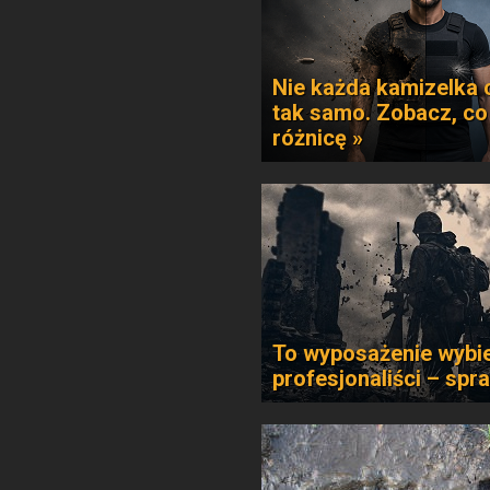
Nie każda kamizelka 
tak samo. Zobacz, co
różnicę »
To wyposażenie wybie
profesjonaliści – spr