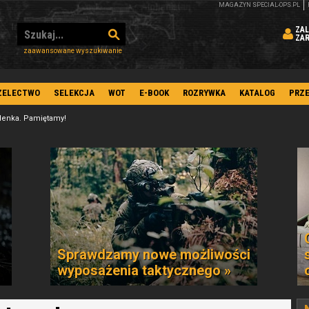
MAGAZYN SPECIAL-OPS.PL
ZAL
ZA
zaawansowane wyszukiwanie
ZELECTWO
SELEKCJA
WOT
E-BOOK
ROZRYWKA
KATALOG
PRZ
enka. Pamiętamy!
Sprawdzamy nowe możliwości
wyposażenia taktycznego »