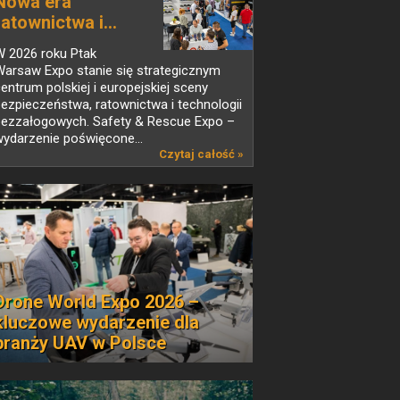
Nowa era
ratownictwa i...
W 2026 roku Ptak
Warsaw Expo stanie się strategicznym
entrum polskiej i europejskiej sceny
ezpieczeństwa, ratownictwa i technologii
bezzałogowych. Safety & Rescue Expo –
ydarzenie poświęcone...
Czytaj całość »
Drone World Expo 2026 –
kluczowe wydarzenie dla
branży UAV w Polsce