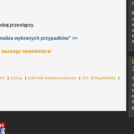
c
obaj przestępcy.
 analiza wybranych przypadków” >>
W
o naszego newslettera!
yzm
policja
jednostki antyterrorystyczne
cbś
Magdalenka
T
z
t
n
I
p
WS