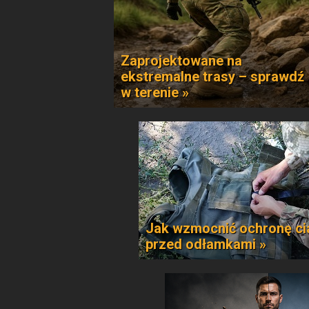
Zaprojektowane na
ekstremalne trasy – sprawdź
w terenie »
Jak wzmocnić ochronę ci
przed odłamkami »