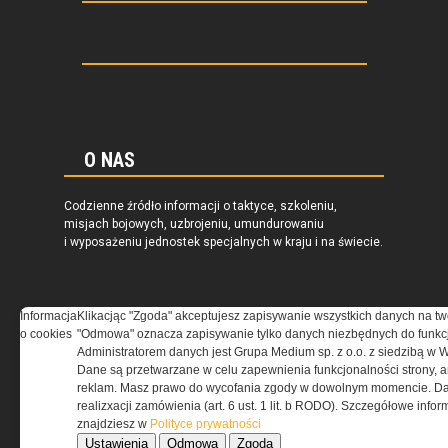
O NAS
Codzienne źródło informacji o taktyce, szkoleniu,
misjach bojowych, uzbrojeniu, umundurowaniu
i wyposażeniu jednostek specjalnych w kraju i na świecie.
Informacja
Klikacjąc "Zgoda" akceptujesz zapisywanie wszystkich danych na tw
o cookies
"Odmowa" oznacza zapisywanie tylko danych niezbędnych do funkcj
REGULAMIN
Administratorem danych jest Grupa Medium sp. z o.o. z siedzibą w 
Dane są przetwarzane w celu zapewnienia funkcjonalności strony, a
Regulamin określa zasady korzystania z portalu
reklam. Masz prawo do wycofania zgody w dowolnym momencie. Da
www.special-ops.pl
realizxacji zamówienia (art. 6 ust. 1 lit. b RODO). Szczegółowe inf
znajdziesz w
Polityce prywatności
Ustawienia
Odmowa
Zgoda