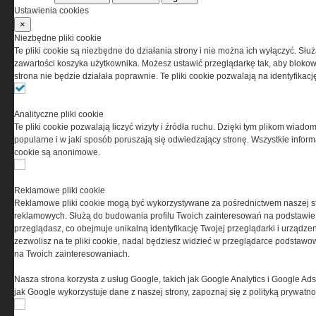
Korzystanie z portalu jest równoznaczne
Ustawienia cookies
z zaakceptowaniem warunków ustanowionych
×
przez Grupa MEDIUM Spółka z ograniczoną
Niezbędne pliki cookie
odpowiedzialnością Spółka komandytowa, nr KRS:
Te pliki cookie są niezbędne do działania strony i nie można ich wyłączyć. Słu
0000537655, NIP 1132860378, REGON 146393437
zawartości koszyka użytkownika. Możesz ustawić przeglądarkę tak, aby blokował
(zwana dalej Grupa MEDIUM) w postaci Regulaminu.
strona nie będzie działała poprawnie. Te pliki cookie pozwalają na identyfika
Przeczytaj regulamin
Analityczne pliki cookie
Te pliki cookie pozwalają liczyć wizyty i źródła ruchu. Dzięki tym plikom wiadom
popularne i w jaki sposób poruszają się odwiedzający stronę. Wszystkie inform
cookie są anonimowe.
PRYWATNOŚĆ
Reklamowe pliki cookie
Reklamowe pliki cookie mogą być wykorzystywane za pośrednictwem naszej s
Ta witryna wykorzystuje pliki cookies do przechowywania
reklamowych. Służą do budowania profilu Twoich zainteresowań na podstawie i
informacji na Twoim komputerze. Pliki cookies stosujemy
przeglądasz, co obejmuje unikalną identyfikację Twojej przeglądarki i urządze
w celu świadczenia usług na najwyższym poziomie,
zezwolisz na te pliki cookie, nadal będziesz widzieć w przeglądarce podstawow
w tym w sposób dostosowany do indywidualnych potrzeb.
na Twoich zainteresowaniach.
Korzystanie z witryny bez zmiany ustawień dotyczących
cookies oznacza, że będą one zamieszczane w Twoim
Nasza strona korzysta z usług Google, takich jak Google Analytics i Google Ads
urządzeniu końcowym. W każdym momencie możesz
jak Google wykorzystuje dane z naszej strony, zapoznaj się z polityką prywatn
dokonać zmiany ustawień przeglądarki dotyczących
cookies. Nim Państwo zaczną korzystać z naszego