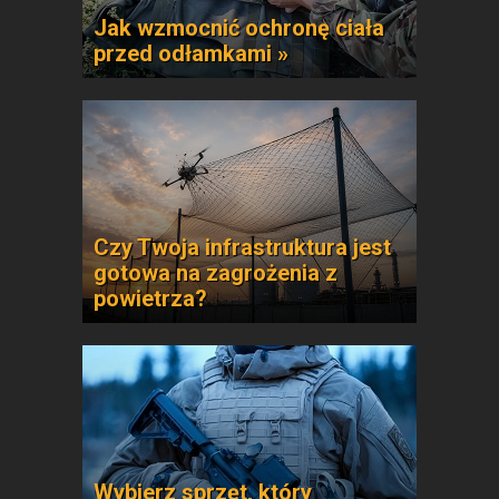
Jak wzmocnić ochronę ciała
przed odłamkami »
Czy Twoja infrastruktura jest
gotowa na zagrożenia z
powietrza?
Wybierz sprzęt, który