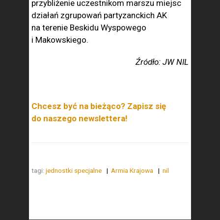
przybliżenie uczestnikom marszu miejsc
działań zgrupowań partyzanckich AK
na terenie Beskidu Wyspowego
i Makowskiego.
Źródło: JW NIL
Chcesz być na bieżąco? Zapisz się
do naszego newslettera!
tagi:
jednostki specjalne
Armia Krajowa
nil