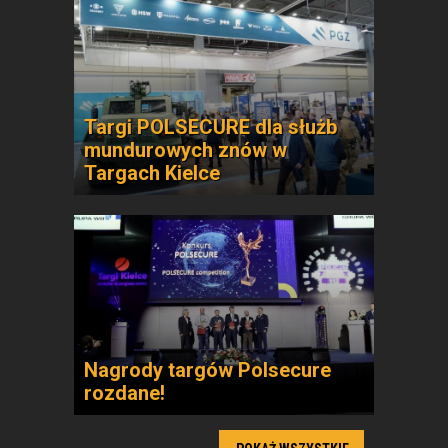
Targi POLSECURE dla służb
mundurowych znów w
Targach Kielce
Nagrody targów Polsecure
rozdane!