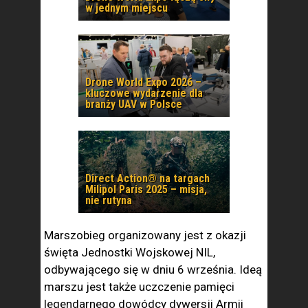
w jednym miejscu
Drone World Expo 2026 –
kluczowe wydarzenie dla
branży UAV w Polsce
Direct Action® na targach
Milipol Paris 2025 – misja,
nie rutyna
Marszobieg organizowany jest z okazji
święta Jednostki Wojskowej NIL,
odbywającego się w dniu 6 września. Ideą
marszu jest także uczczenie pamięci
legendarnego dowódcy dywersji Armii