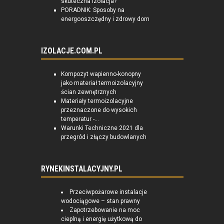
skuteczna izolacja?
PORADNIK: Sposoby na
energooszczędny i zdrowy dom
IZOLACJE.COM.PL
Kompozyt wapienno-konopny
jako materiał termoizolacyjny
ścian zewnętrznych
Materiały termoizolacyjne
przeznaczone do wysokich
temperatur -...
Warunki Techniczne 2021 dla
przegród i złączy budowlanych
RYNEKINSTALACYJNY.PL
Przeciwpożarowe instalacje
wodociągowe – stan prawny
Zapotrzebowanie na moc
cieplną i energię użytkową do