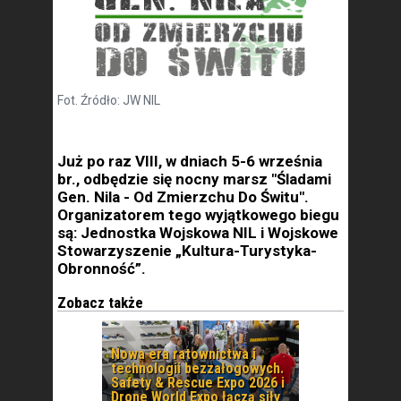
Fot. Źródło: JW NIL
Już po raz VIII, w dniach 5-6 września
br., odbędzie się nocny marsz "Śladami
Gen. Nila - Od Zmierzchu Do Świtu".
Organizatorem tego wyjątkowego biegu
są: Jednostka Wojskowa NIL i Wojskowe
Stowarzyszenie „Kultura-Turystyka-
Obronność”.
Zobacz także
Nowa era ratownictwa i
technologii bezzałogowych.
Safety & Rescue Expo 2026 i
Drone World Expo łączą siły