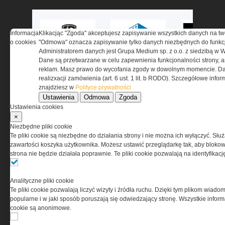
Informacja
Klikacjąc "Zgoda" akceptujesz zapisywanie wszystkich danych na tw
o cookies
"Odmowa" oznacza zapisywanie tylko danych niezbędnych do funkcj
Administratorem danych jest Grupa Medium sp. z o.o. z siedzibą w 
Dane są przetwarzane w celu zapewnienia funkcjonalności strony, a
reklam. Masz prawo do wycofania zgody w dowolnym momencie. Da
realizxacji zamówienia (art. 6 ust. 1 lit. b RODO). Szczegółowe inf
znajdziesz w
Polityce prywatności
Ustawienia
Odmowa
Zgoda
Ustawienia cookies
×
Niezbędne pliki cookie
Te pliki cookie są niezbędne do działania strony i nie można ich wyłączyć. Słu
zawartości koszyka użytkownika. Możesz ustawić przeglądarkę tak, aby blokował
O NAS
strona nie będzie działała poprawnie. Te pliki cookie pozwalają na identyfika
Codzienne źródło informacji o taktyce, szkoleniu,
Analityczne pliki cookie
misjach bojowych, uzbrojeniu, umundurowaniu
Te pliki cookie pozwalają liczyć wizyty i źródła ruchu. Dzięki tym plikom wiadom
i wyposażeniu jednostek specjalnych w kraju i na świecie.
popularne i w jaki sposób poruszają się odwiedzający stronę. Wszystkie inform
cookie są anonimowe.