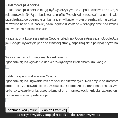
Reklamowe pliki cookie
REGULAMIN
Reklamowe pliki cookie mogą być wykorzystywane za pośrednictwem naszej s
reklamowych. Służą do budowania profilu Twoich zainteresowań na podstawie i
przeglądasz, co obejmuje unikalną identyfikację Twojej przeglądarki i urządze
Regulamin określa zasady korzystania z portalu
zezwolisz na te pliki cookie, nadal będziesz widzieć w przeglądarce podstawow
www.special-ops.pl
na Twoich zainteresowaniach.
Nasza strona korzysta z usług Google, takich jak Google Analytics i Google Ads
Korzystanie z portalu jest równoznaczne
jak Google wykorzystuje dane z naszej strony, zapoznaj się z polityką prywatn
z zaakceptowaniem warunków ustanowionych
przez Grupa MEDIUM Spółka z ograniczoną
odpowiedzialnością Spółka komandytowa, nr KRS:
Wysyłanie danych związanych z reklamami
0000537655, NIP 1132860378, REGON 146393437
Zgadzam się na wysyłanie danych związanych z reklamami do Google.
(zwana dalej Grupa MEDIUM) w postaci Regulaminu.
Reklamy spersonalizowane Google
Przeczytaj regulamin
Zgadzam się na używanie reklam spersonalizowanych. Reklamy te są dostos
preferencji, zachowań i cech użytkownika. Google zbiera dane na temat aktywn
takie jak wyszukiwania, przeglądane strony internetowe, kliknięcia i zakupy onl
zainteresowania i preferencje.
PRYWATNOŚĆ
Zaznacz wszystkie
Zapisz i zamknij
Ta witryna wykorzystuje pliki cookies do przechowywania