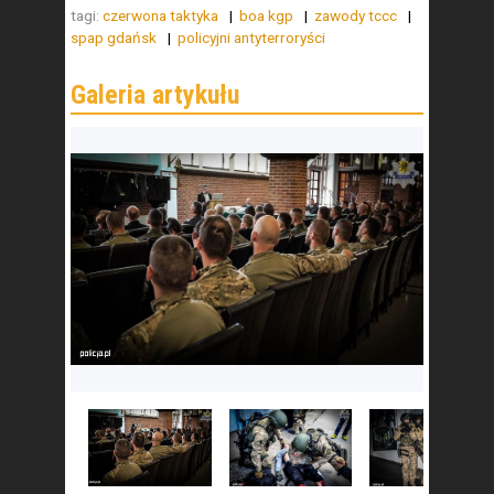
tagi:
czerwona taktyka
boa kgp
zawody tccc
spap gdańsk
policyjni antyterroryści