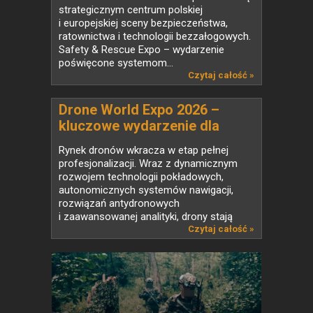
Drone World Expo łączą siły w
strategicznym centrum polskiej
jednym miejscu
i europejskiej sceny bezpieczeństwa,
ratownictwa i technologii bezzałogowych.
Safety & Rescue Expo – wydarzenie
poświęcone systemom...
Czytaj całość »
Drone World Expo 2026 –
kluczowe wydarzenie dla
branży UAV w Polsce
Rynek dronów wkracza w etap pełnej
profesjonalizacji. Wraz z dynamicznym
rozwojem technologii pokładowych,
autonomicznych systemów nawigacji,
rozwiązań antydronowych
i zaawansowanej analityki, drony stają
się...
Czytaj całość »