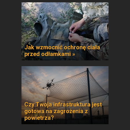
Jak wzmocnić ochronę ciała
przed odłamkami »
Czy Twoja infrastruktura jest
gotowa na zagrożenia z
powietrza?