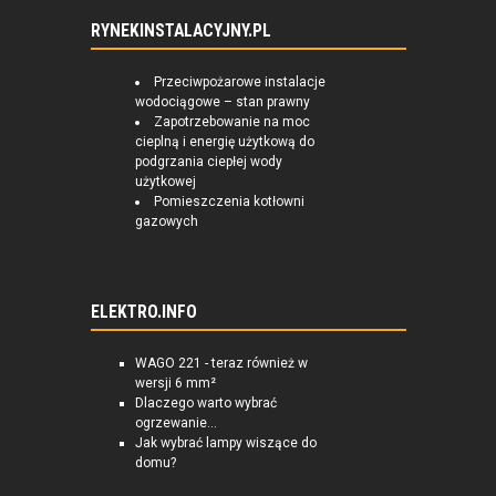
RYNEKINSTALACYJNY.PL
Przeciwpożarowe instalacje
wodociągowe – stan prawny
Zapotrzebowanie na moc
cieplną i energię użytkową do
podgrzania ciepłej wody
użytkowej
Pomieszczenia kotłowni
gazowych
ELEKTRO.INFO
WAGO 221 - teraz również w
wersji 6 mm²
Dlaczego warto wybrać
ogrzewanie...
Jak wybrać lampy wiszące do
domu?