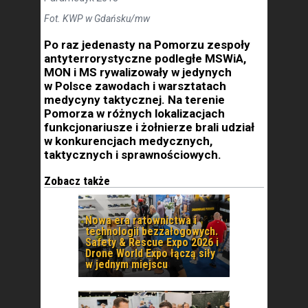
Fot. KWP w Gdańsku/mw
Po raz jedenasty na Pomorzu zespoły
antyterrorystyczne podległe MSWiA,
MON i MS rywalizowały w jedynych
w Polsce zawodach i warsztatach
medycyny taktycznej. Na terenie
Pomorza w różnych lokalizacjach
funkcjonariusze i żołnierze brali udział
w konkurencjach medycznych,
taktycznych i sprawnościowych.
Zobacz także
Nowa era ratownictwa i
technologii bezzałogowych.
Safety & Rescue Expo 2026 i
Drone World Expo łączą siły
w jednym miejscu