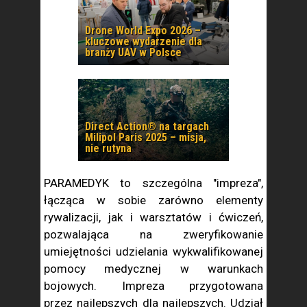
Drone World Expo 2026 –
kluczowe wydarzenie dla
branży UAV w Polsce
Direct Action® na targach
Milipol Paris 2025 – misja,
nie rutyna
PARAMEDYK to szczególna "impreza",
łącząca w sobie zarówno elementy
rywalizacji, jak i warsztatów i ćwiczeń,
pozwalająca na zweryfikowanie
umiejętności udzielania wykwalifikowanej
pomocy medycznej w warunkach
bojowych. Impreza przygotowana
przez najlepszych dla najlepszych. Udział