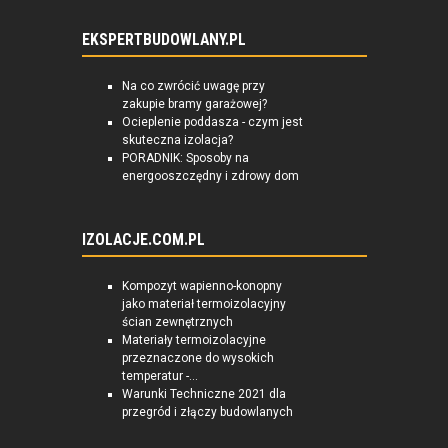
EKSPERTBUDOWLANY.PL
Na co zwrócić uwagę przy
zakupie bramy garażowej?
Ocieplenie poddasza - czym jest
skuteczna izolacja?
PORADNIK: Sposoby na
energooszczędny i zdrowy dom
IZOLACJE.COM.PL
Kompozyt wapienno-konopny
jako materiał termoizolacyjny
ścian zewnętrznych
Materiały termoizolacyjne
przeznaczone do wysokich
temperatur -...
Warunki Techniczne 2021 dla
przegród i złączy budowlanych