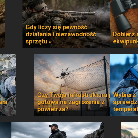
Gdy liczy się pewność
działania i niezawodność
Dobierz 
sprzętu »
ekwipun
Czy Twoja infrastruktura jest
Wybierz 
ała
gotowa na zagrożenia z
sprawdzi
powietrza?
temperat