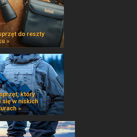
sprzęt do reszty
ku »
sprzęt, który
 się w niskich
urach »