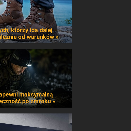
ych, którzy idą dalej –
ależnie od warunków »
apewni maksymalną
eczność po zmroku »