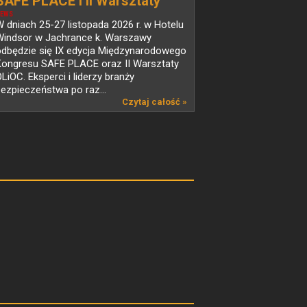
SAFE PLACE i II Warsztaty
OLiOC – wakacyjna pula
EWS
 dniach 25-27 listopada 2026 r. w Hotelu
biletów na wyjątkowe
Windsor w Jachrance k. Warszawy
wydarzenie!
odbędzie się IX edycja Międzynarodowego
Kongresu SAFE PLACE oraz II Warsztaty
LiOC. Eksperci i liderzy branży
ezpieczeństwa po raz...
Czytaj całość »