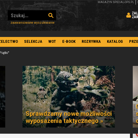
MAGAZYN SPECIAL-OPS.PL
ZAL
ZA
zaawansowane wyszukiwanie
ZELECTWO
SELEKCJA
WOT
E-BOOK
ROZRYWKA
KATALOG
PRZ
Piątki"
Sprawdzamy nowe możliwości
wyposażenia taktycznego »