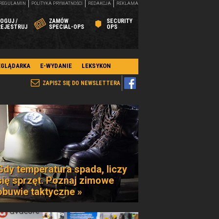
REGULAMIN
POLITYKA PRYWATNOŚCI
REDAKCJA
REKLAMA
OGUJ /
ZAMÓW
SECURITY
REJESTRUJ
SPECIAL-OPS
OPS
EGLĄDARKA
E-WYDANIE
LEKSYKON
ZAPISZ SIĘ DO NEWSLETTERA
Gdy temperatura spada, liczy
się sprzęt. Poznaj zimowe
obuwie taktyczne »