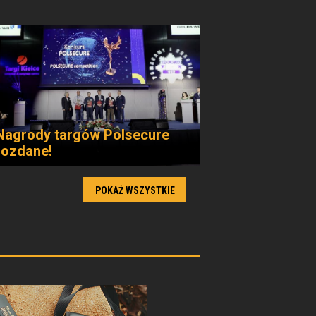
Nagrody targów Polsecure
rozdane!
POKAŻ WSZYSTKIE