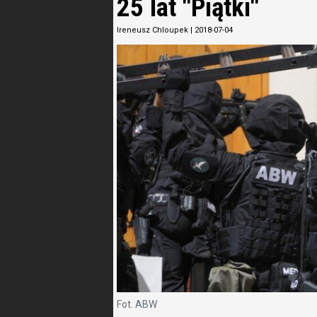
25 lat "Piątki"
Ireneusz Chloupek
|
2018-07-04
Fot. ABW