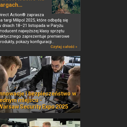
targach...
Direct Action® zaprasza
a targi Milipol 2025, które odbędą się
 dniach 18–21 listopada w Paryżu.
roducent najwyższej klasy sprzętu
taktycznego zaprezentuje premierowe
rodukty, pokazy konfiguracji...
Czytaj całość »
Innowacje i bezpieczeństwo w
jednym miejscu -
Warsaw Security Expo 2025