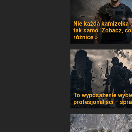
Nie każda kamizelka 
tak samo. Zobacz, co
różnicę »
To wyposażenie wybie
profesjonaliści – spr