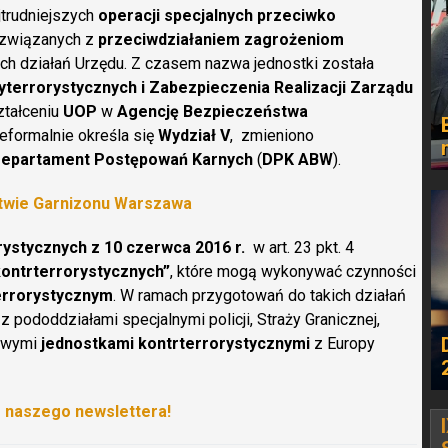
trudniejszych
operacji specjalnych przeciwko
związanych z
przeciwdziałaniem zagrożeniom
h działań Urzędu. Z czasem nazwa jednostki została
yterrorystycznych i Zabezpieczenia Realizacji Zarządu
ształceniu
UOP
w
Agencję Bezpieczeństwa
ieformalnie określa się
Wydział V
, zmieniono
epartament Postępowań Karnych
(
DPK ABW
).
twie Garnizonu Warszawa
rystycznych z 10 czerwca 2016 r.
w art. 23 pkt. 4
ontrterrorystycznych”
, które mogą wykonywać czynności
errorystycznym
. W ramach przygotowań do takich działań
z pododdziałami specjalnymi policji, Straży Granicznej,
owymi
jednostkami kontrterrorystycznymi
z Europy
o naszego newslettera!