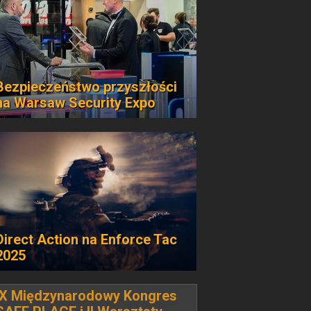
Bezpieczeństwo przyszłości
na Warsaw Security Expo
Direct Action na Enforce Tac
2025
IX Międzynarodowy Kongres