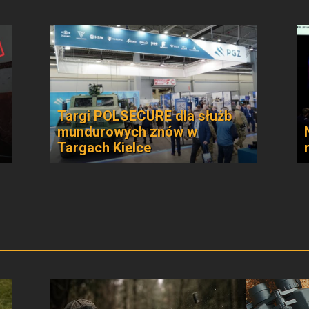
Targi POLSECURE dla służb
mundurowych znów w
Targach Kielce