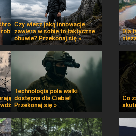
chroni
Czy wiesz jaką innowacje
 robi
zawiera w sobie to taktyczne
Dla t
obuwie? Przekonaj się »
niez
Technologia pola walki
rają
dostępna dla Ciebie!
Co z
awdź »
Przekonaj się »
skut