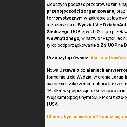
śledczych podczas przeprowadzania naj
przestępczości zorganizowanej
oraz 
terrorystycznym
w zakresie ustawowyc
rozszerzona na
Wydział V – Działań
Ant
Śledczego UOP
, a w 2002 r., po przek
Wewnętrznego
, w nazwie "Piątki" jak n
tylko podporządkowanie z
ZŚ UOP
na
D
Przeczytaj również:
Alarm w Dowódz
Nowa
Ustawa o działaniach antyterro
formalnie ujęła Wydział w gronie
„grup k
na miejscu
zdarzenia o charakterze t
"Piątka" współpracuje szkoleniowo m.in. 
Wojskami Specjalnymi SZ RP oraz czoł
i USA.
Chcesz być na bieżąco? Zapisz się d