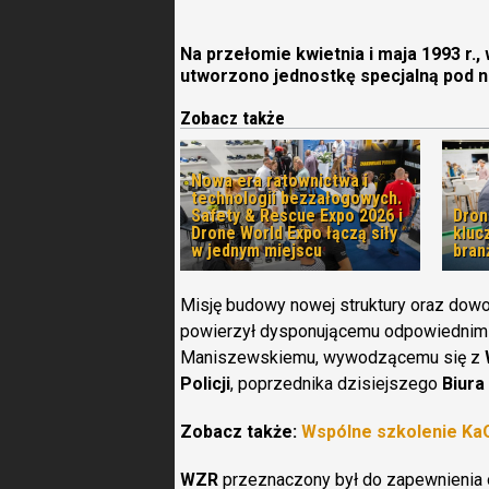
Na przełomie kwietnia i maja 1993 r
utworzono jednostkę specjalną pod n
Zobacz także
Nowa era ratownictwa i
technologii bezzałogowych.
Safety & Rescue Expo 2026 i
Dron
Drone World Expo łączą siły
kluc
w jednym miejscu
bran
Misję budowy nowej struktury oraz dow
powierzył dysponującemu odpowiednim
Maniszewskiemu, wywodzącemu się z
Policji
, poprzednika dzisiejszego
Biura
Zobacz także:
Wspólne szkolenie Ka
WZR
przeznaczony był do zapewnienia 