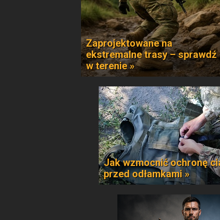
Zaprojektowane na
ekstremalne trasy – sprawdź
w terenie »
Jak wzmocnić ochronę ci
przed odłamkami »