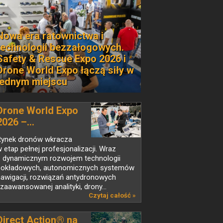
Nowa era ratownictwa i
technologii bezzałogowych.
Safety & Rescue Expo 2026 i
Drone World Expo łączą siły w
jednym miejscu
Drone World Expo
2026 –...
Rynek dronów wkracza
 etap pełnej profesjonalizacji. Wraz
z dynamicznym rozwojem technologii
pokładowych, autonomicznych systemów
nawigacji, rozwiązań antydronowych
 zaawansowanej analityki, drony...
Czytaj całość »
Direct Action® na