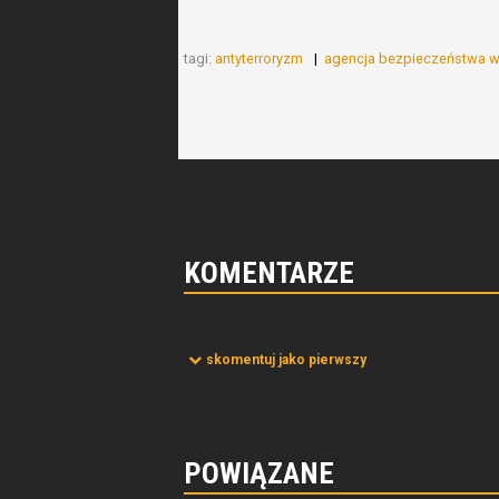
tagi:
antyterroryzm
agencja bezpieczeństwa 
KOMENTARZE
skomentuj jako pierwszy
POWIĄZANE