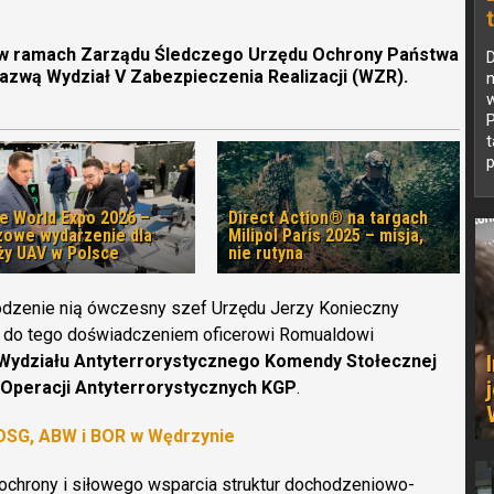
., w ramach Zarządu Śledczego Urzędu Ochrony Państwa
azwą Wydział V Zabezpieczenia Realizacji (WZR).
n
w
P
p
e World Expo 2026 –
Direct Action® na targach
zowe wydarzenie dla
Milipol Paris 2025 – misja,
ży UAV w Polsce
nie rutyna
odzenie nią ówczesny szef Urzędu Jerzy Konieczny
 do tego doświadczeniem oficerowi Romualdowi
Wydziału Antyterrorystycznego Komendy Stołecznej
 Operacji Antyterrorystycznych KGP
.
OSG, ABW i BOR w Wędrzynie
ochrony i siłowego wsparcia struktur dochodzeniowo-