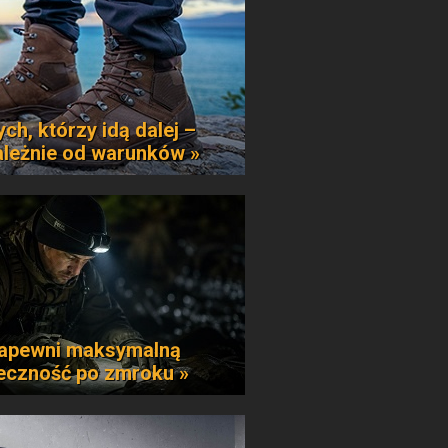
ych, którzy idą dalej –
ależnie od warunków »
apewni maksymalną
eczność po zmroku »