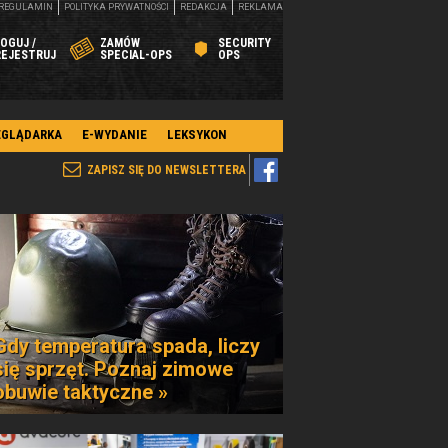
REGULAMIN
POLITYKA PRYWATNOŚCI
REDAKCJA
REKLAMA
OGUJ /
ZAMÓW
SECURITY
REJESTRUJ
SPECIAL-OPS
OPS
EGLĄDARKA
E-WYDANIE
LEKSYKON
ZAPISZ SIĘ DO NEWSLETTERA
Gdy temperatura spada, liczy
się sprzęt. Poznaj zimowe
obuwie taktyczne »