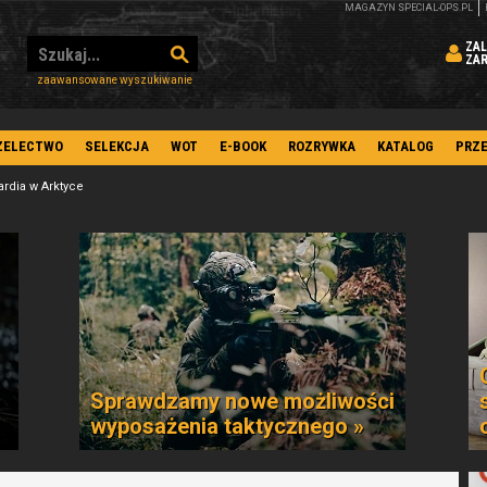
MAGAZYN SPECIAL-OPS.PL
ZAL
ZA
zaawansowane wyszukiwanie
ZELECTWO
SELEKCJA
WOT
E-BOOK
ROZRYWKA
KATALOG
PRZ
rdia w Arktyce
Sprawdzamy nowe możliwości
wyposażenia taktycznego »