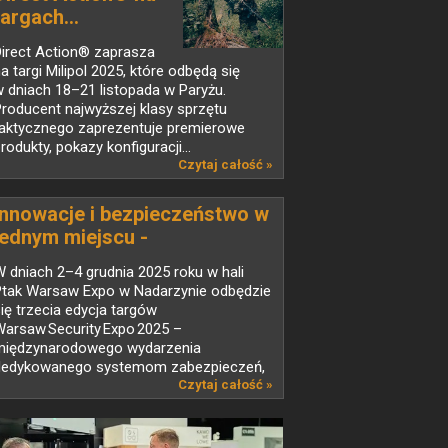
targach...
Direct Action® zaprasza
a targi Milipol 2025, które odbędą się
 dniach 18–21 listopada w Paryżu.
roducent najwyższej klasy sprzętu
taktycznego zaprezentuje premierowe
rodukty, pokazy konfiguracji...
Czytaj całość »
Innowacje i bezpieczeństwo w
jednym miejscu -
Warsaw Security Expo 2025
 dniach 2–4 grudnia 2025 roku w hali
Ptak Warsaw Expo w Nadarzynie odbędzie
ię trzecia edycja targów
arsaw Security Expo 2025 –
międzynarodowego wydarzenia
dedykowanego systemom zabezpieczeń,
chrony oraz...
Czytaj całość »