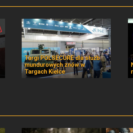
Targi POLSECURE dla służb
mundurowych znów w
Targach Kielce