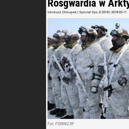
Rosgwardia w Arkt
Ireneusz Chloupek
|
Special Ops 2/2018
|
2018-05-11
Fot. FSWNG RF