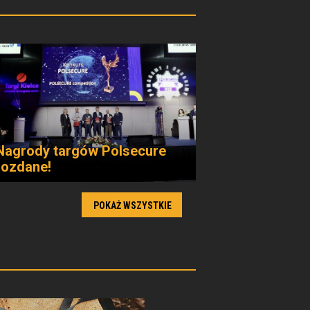
Nagrody targów Polsecure
rozdane!
POKAŻ WSZYSTKIE