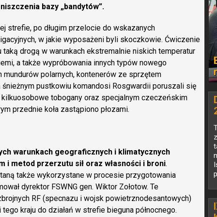
 zniszczenia bazy „bandytów”.
 strefie, po długim przelocie do wskazanych
acyjnych, w jakie wyposażeni byli skoczkowie. Ćwiczenie
u taką drogą w warunkach ekstremalnie niskich temperatur
 ziemi, a także wypróbowania innych typów nowego
 mundurów polarnych, kontenerów ze sprzętem
. Na śnieżnym pustkowiu komandosi Rosgwardii poruszali się
a kilkuosobowe tobogany oraz specjalnym czeczeńskim
rym przednie koła zastąpiono płozami.
T
z
t
ch warunkach geograficznych i klimatycznych
n
i metod przerzutu sił oraz własności i broni
.
I
p
taną także wykorzystane w procesie przygotowania
mował dyrektor FSWNG gen. Wiktor Zołotow. Te
 zbrojnych RF (specnazu i wojsk powietrznodesantowych)
tego kraju do działań w strefie bieguna północnego.