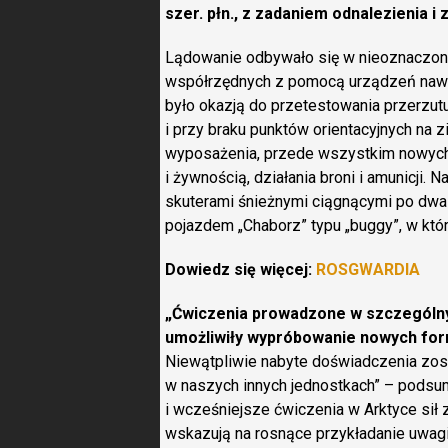
szer. płn., z zadaniem odnalezienia i
Lądowanie odbywało się w nieoznaczonej
współrzędnych z pomocą urządzeń nawig
było okazją do przetestowania przerzut
i przy braku punktów orientacyjnych na
wyposażenia, przede wszystkim nowych
i żywnością, działania broni i amunicji
skuterami śnieżnymi ciągnącymi po dw
pojazdem „Chaborz” typu „buggy”, w któ
Dowiedz się więcej:
ROSGWARDIA
„Ćwiczenia prowadzone w szczególny
umożliwiły wypróbowanie nowych form 
Niewątpliwie nabyte doświadczenia zos
w naszych innych jednostkach” – podsu
i wcześniejsze ćwiczenia w Arktyce sił
wskazują na rosnące przykładanie uwagi 