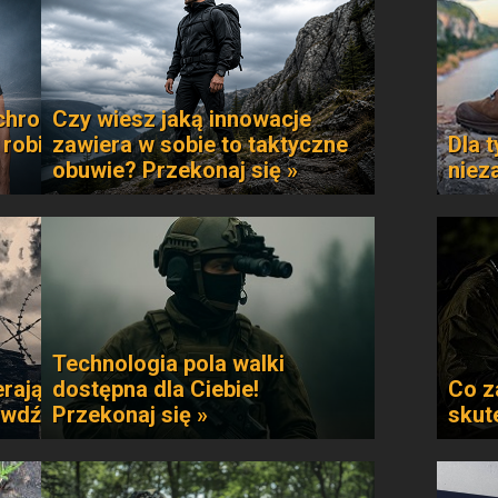
chroni
Czy wiesz jaką innowacje
 robi
zawiera w sobie to taktyczne
Dla t
obuwie? Przekonaj się »
niez
Technologia pola walki
rają
dostępna dla Ciebie!
Co z
awdź »
Przekonaj się »
skut