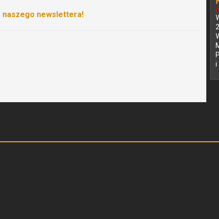
N
o naszego newslettera!
W
2
P
i