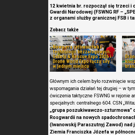
12 kwietnia br. rozpoczął się trzeci i
Gwardii Narodowej (FSWNG RF – „SPE
z organami służby granicznej FSB i 
Zobacz także
Nowa era ratownictwa i
technologii bezzałogowych.
Safety & Rescue Expo 2026 i
Dron
Drone World Expo łączą siły
kluc
w jednym miejscu
bran
Głównym ich celem było rozwinięcie wsp
wspomagania działań tej drugiej – w tym
ćwiczenia taktyczne FSWNG w rejonie ark
specjalnych: centralnego 604. CSN „Wit
„grupa poszukiwawczo-szturmowa” de
Rosgwardii na nowych spadochronach 
(Iwanowskij Paraszutnyj Zawod) nad 
Ziemia Franciszka Józefa w północno