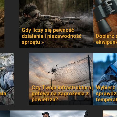
Gdy liczy się pewność
działania i niezawodność
Dobierz 
sprzętu »
ekwipun
Czy Twoja infrastruktura jest
Wybierz 
ała
gotowa na zagrożenia z
sprawdzi
powietrza?
temperat