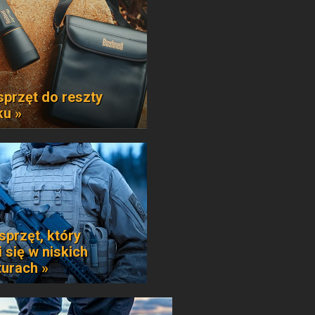
sprzęt do reszty
ku »
sprzęt, który
 się w niskich
urach »