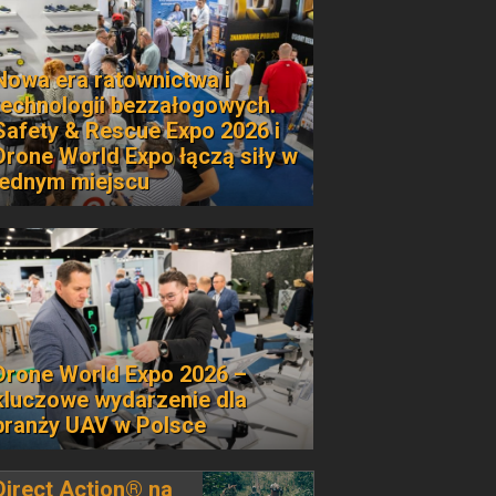
Nowa era ratownictwa i
technologii bezzałogowych.
Safety & Rescue Expo 2026 i
Drone World Expo łączą siły w
jednym miejscu
Drone World Expo 2026 –
kluczowe wydarzenie dla
branży UAV w Polsce
Direct Action® na