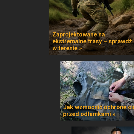
Zaprojektowane na
ekstremalne trasy – sprawdź
w terenie »
Jak wzmocnić ochronę ci
przed odłamkami »