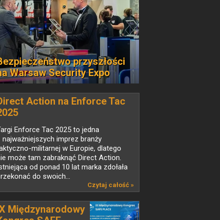
Bezpieczeństwo przyszłości
na Warsaw Security Expo
Direct Action na Enforce Tac
2025
argi Enforce Tac 2025 to jedna
 najważniejszych imprez branży
aktyczno-militarnej w Europie, dlatego
ie może tam zabraknąć Direct Action.
stniejąca od ponad 10 lat marka zdołała
rzekonać do swoich...
Czytaj całość »
IX Międzynarodowy