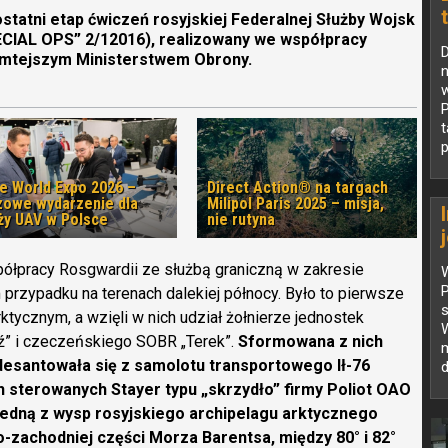
 ostatni etap ćwiczeń rosyjskiej Federalnej Służby Wojsk
CIAL OPS” 2/12016), realizowany we współpracy
tamtejszym Ministerstwem Obrony.
n
w
P
p
e World Expo 2026 –
Direct Action® na targach
zowe wydarzenie dla
Milipol Paris 2025 – misja,
ży UAV w Polsce
nie rutyna
ółpracy Rosgwardii ze służbą graniczną w zakresie
W
 przypadku na terenach dalekiej północy. Było to pierwsze
s
tycznym, a wzięli w nich udział żołnierze jednostek
W
aź” i czeczeńskiego SOBR „Terek”.
Sformowana z nich
santowała się z samolotu transportowego Ił-76
o
sterowanych Stayer typu „skrzydło” firmy Poliot OAO
jedną z wysp rosyjskiego archipelagu arktycznego
-zachodniej części Morza Barentsa, między 80° i 82°