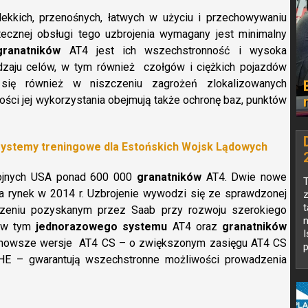
ekkich, przenośnych, łatwych w użyciu i przechowywaniu
tecznej obsługi tego uzbrojenia wymagany jest minimalny
granatników
AT4 jest ich wszechstronność i wysoka
dzaju celów, w tym również czołgów i ciężkich pojazdów
się również w niszczeniu zagrożeń zlokalizowanych
ści jej wykorzystania obejmują także ochronę baz, punktów
systemy treningowe dla Estońskich Wojsk Lądowych
brojnych USA ponad 600 000
granatników
AT4. Dwie nowe
T
 rynek w 2014 r. Uzbrojenie wywodzi się ze sprawdzonej
z
t
czeniu pozyskanym przez Saab przy rozwoju szerokiego
n
, w tym
jednorazowego systemu
AT4 oraz
granatników
I
ajnowsze wersje AT4 CS – o zwiększonym zasięgu AT4 CS
p
E – gwarantują wszechstronne możliwości prowadzenia