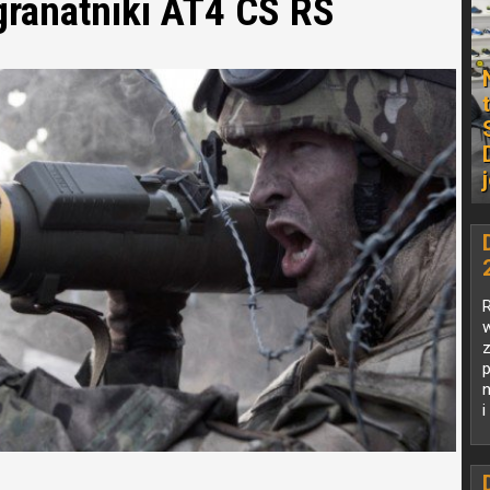
ranatniki AT4 CS RS
w
i