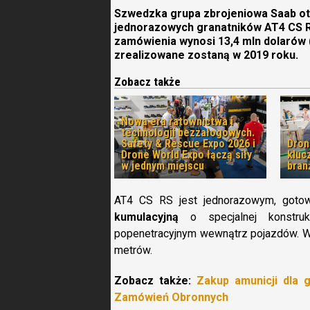
Szwedzka grupa zbrojeniowa Saab o
jednorazowych granatników AT4 CS RS
zamówienia wynosi 13,4 mln dolarów 
zrealizowane zostaną w 2019 roku.
Zobacz także
Nowa era ratownictwa i
technologii bezzałogowych.
Safety & Rescue Expo 2026 i
Dron
Drone World Expo łączą siły
kluc
w jednym miejscu
bran
AT4 CS RS jest jednorazowym, got
kumulacyjną
o specjalnej konstruk
popenetracyjnym wewnątrz pojazdów. Waż
metrów.
Zobacz także:
Zakup amunicji dla 
Zamówień Obronnych