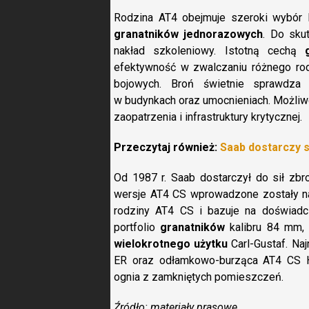
Rodzina AT4 obejmuje szeroki wybór l
granatników jednorazowych
. Do sku
nakład szkoleniowy. Istotną cechą
efektywność w zwalczaniu różnego ro
bojowych. Broń świetnie sprawdza 
w budynkach oraz umocnieniach. Możliwo
zaopatrzenia i infrastruktury krytycznej.
Przeczytaj również:
Saab dostarczy 
Od 1987 r. Saab dostarczył do sił z
wersje AT4 CS wprowadzone zostały na
rodziny AT4 CS i bazuje na doświad
portfolio
granatników
kalibru 84 mm
wielokrotnego użytku
Carl-Gustaf. N
ER oraz odłamkowo-burząca AT4 CS H
ognia z zamkniętych pomieszczeń.
Źródło: materiały prasowe.