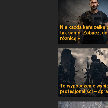
Nie każda kamizelka 
tak samo. Zobacz, co
różnicę »
To wyposażenie wybie
profesjonaliści – spr