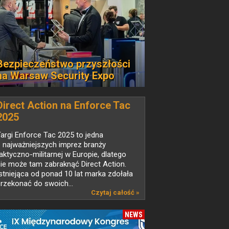
Bezpieczeństwo przyszłości
na Warsaw Security Expo
Direct Action na Enforce Tac
2025
argi Enforce Tac 2025 to jedna
 najważniejszych imprez branży
aktyczno-militarnej w Europie, dlatego
ie może tam zabraknąć Direct Action.
stniejąca od ponad 10 lat marka zdołała
rzekonać do swoich...
Czytaj całość »
NEWS