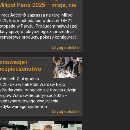
Milipol Paris 2025 – misja, nie
rutyna
irect Action® zaprasza na targi Milipol
025, które odbędą się w dniach 18–21
istopada w Paryżu. Producent najwyższej
lasy sprzętu taktycznego zaprezentuje
remierowe produkty, pokazy konfiguracji...
Czytaj całość »
Innowacje i
bezpieczeństwo
w...
W dniach 2–4 grudnia
2025 roku w hali Ptak Warsaw Expo
 Nadarzynie odbędzie się trzecia edycja
targów Warsaw Security Expo 2025 –
międzynarodowego wydarzenia
dedykowanego systemom
abezpieczeń,...
Czytaj całość »