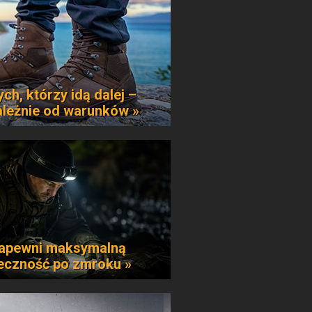
ych, którzy idą dalej –
ależnie od warunków »
apewni maksymalną
eczność po zmroku »