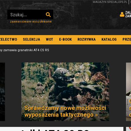
MAGAZYN SPECIAL-OPS.PL
ZAL
ZA
zaawansowane wyszukiwanie
ZELECTWO
SELEKCJA
WOT
E-BOOK
ROZRYWKA
KATALOG
PRZ
y zamawia granatniki AT4 CS RS
Sprawdzamy nowe możliwości
wyposażenia taktycznego »