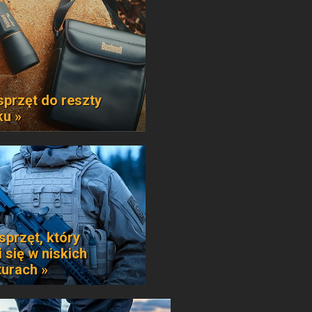
sprzęt do reszty
ku »
sprzęt, który
 się w niskich
urach »