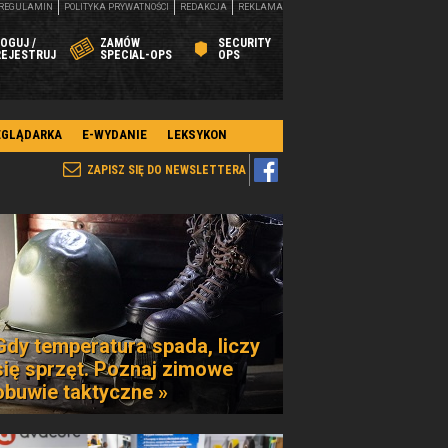
REGULAMIN
POLITYKA PRYWATNOŚCI
REDAKCJA
REKLAMA
OGUJ /
ZAMÓW
SECURITY
REJESTRUJ
SPECIAL-OPS
OPS
EGLĄDARKA
E-WYDANIE
LEKSYKON
ZAPISZ SIĘ DO NEWSLETTERA
Gdy temperatura spada, liczy
się sprzęt. Poznaj zimowe
obuwie taktyczne »