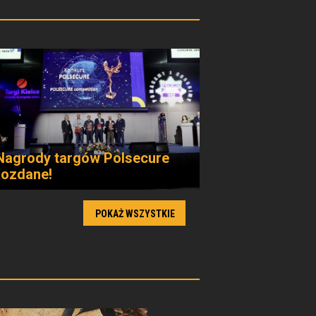
Nagrody targów Polsecure
rozdane!
POKAŻ WSZYSTKIE