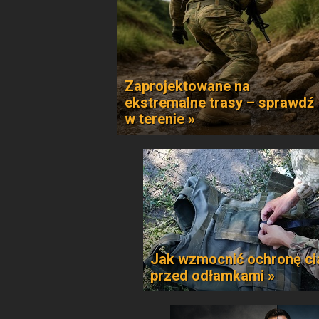
Zaprojektowane na
ekstremalne trasy – sprawdź
w terenie »
Jak wzmocnić ochronę ci
przed odłamkami »