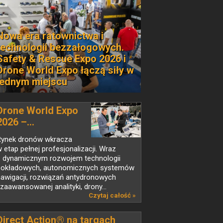
Nowa era ratownictwa i
technologii bezzałogowych.
Safety & Rescue Expo 2026 i
Drone World Expo łączą siły w
jednym miejscu
Drone World Expo
2026 –...
Rynek dronów wkracza
 etap pełnej profesjonalizacji. Wraz
z dynamicznym rozwojem technologii
pokładowych, autonomicznych systemów
nawigacji, rozwiązań antydronowych
 zaawansowanej analityki, drony...
Czytaj całość »
Direct Action® na targach