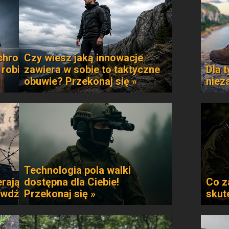
chroni
Czy wiesz jaką innowacje
 robi
zawiera w sobie to taktyczne
Dla t
obuwie? Przekonaj się »
niez
Technologia pola walki
rają
dostępna dla Ciebie!
Co z
awdź »
Przekonaj się »
skut