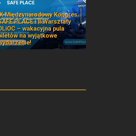
IX Międzynarodowy Kongres
SAFE PLACE i II Warsztaty
OLiOC – wakacyjna pula
biletów na wyjątkowe
wydarzenie!