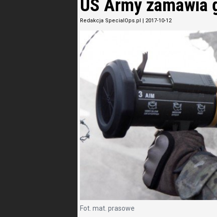
US Army zamawia g
Redakcja SpecialOps.pl
|
2017-10-12
Fot. mat. prasowe