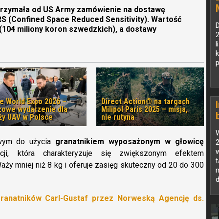
trzymała od US Army zamówienie na dostawę
 (Confined Space Reduced Sensitivity). Wartość
D
(104 miliony koron szwedzkich), a dostawy
2
l
k
p
e World Expo 2026 –
Direct Action® na targach
zowe wydarzenie dla
Milipol Paris 2025 – misja,
ży UAV w Polsce
nie rutyna
owym do użycia
granatnikiem wyposażonym w głowicę
w
cji, która charakteryzuje się zwiększonym efektem
y mniej niż 8 kg i oferuje zasięg skuteczny od 20 do 300
z
granatników Carl-Gustaf przez Norweską Agencję ds.