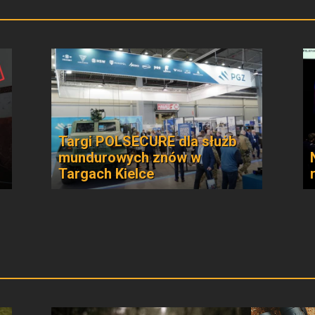
Targi POLSECURE dla służb
mundurowych znów w
Targach Kielce