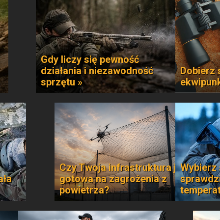
Gdy liczy się pewność
działania i niezawodność
Dobierz 
sprzętu »
ekwipun
Czy Twoja infrastruktura jest
Wybierz 
ała
gotowa na zagrożenia z
sprawdzi
powietrza?
temperat