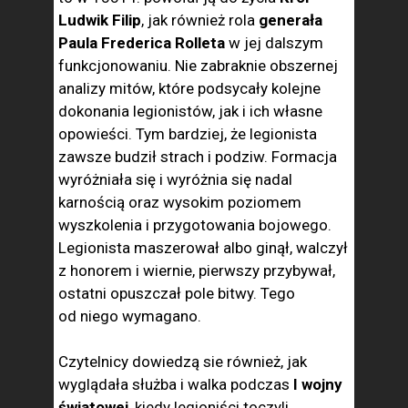
Ludwik Filip
, jak również rola
generała
Paula Frederica Rolleta
w jej dalszym
funkcjonowaniu. Nie zabraknie obszernej
analizy mitów, które podsycały kolejne
dokonania legionistów, jak i ich własne
opowieści. Tym bardziej, że legionista
zawsze budził strach i podziw. Formacja
wyróżniała się i wyróżnia się nadal
karnością oraz wysokim poziomem
wyszkolenia i przygotowania bojowego.
Legionista maszerował albo ginął, walczył
z honorem i wiernie, pierwszy przybywał,
ostatni opuszczał pole bitwy. Tego
od niego wymagano.
Czytelnicy dowiedzą sie również, jak
wyglądała służba i walka podczas
I wojny
światowej
, kiedy legioniści toczyli