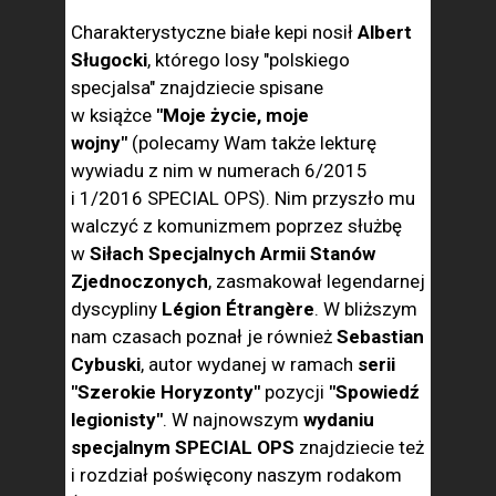
Charakterystyczne białe kepi nosił
Albert
Sługocki
, którego losy "polskiego
specjalsa" znajdziecie spisane
w książce
"Moje życie, moje
wojny"
(polecamy Wam także lekturę
wywiadu z nim w numerach 6/2015
i 1/2016 SPECIAL OPS). Nim przyszło mu
walczyć z komunizmem poprzez służbę
w
Siłach Specjalnych Armii Stanów
Zjednoczonych
, zasmakował legendarnej
dyscypliny
Légion Étrangère
. W bliższym
nam czasach poznał je również
Sebastian
Cybuski
, autor wydanej w ramach
serii
"Szerokie Horyzonty"
pozycji
"Spowiedź
legionisty"
. W najnowszym
wydaniu
specjalnym SPECIAL OPS
znajdziecie też
i rozdział poświęcony naszym rodakom