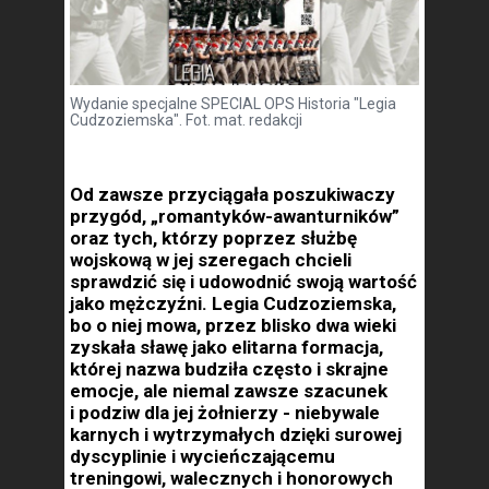
Wydanie specjalne SPECIAL OPS Historia "Legia
Cudzoziemska". Fot. mat. redakcji
Od zawsze przyciągała poszukiwaczy
przygód, „romantyków-awanturników”
oraz tych, którzy poprzez służbę
wojskową w jej szeregach chcieli
sprawdzić się i udowodnić swoją wartość
jako mężczyźni. Legia Cudzoziemska,
bo o niej mowa, przez blisko dwa wieki
zyskała sławę jako elitarna formacja,
której nazwa budziła często i skrajne
emocje, ale niemal zawsze szacunek
i podziw dla jej żołnierzy - niebywale
karnych i wytrzymałych dzięki surowej
dyscyplinie i wycieńczającemu
treningowi, walecznych i honorowych