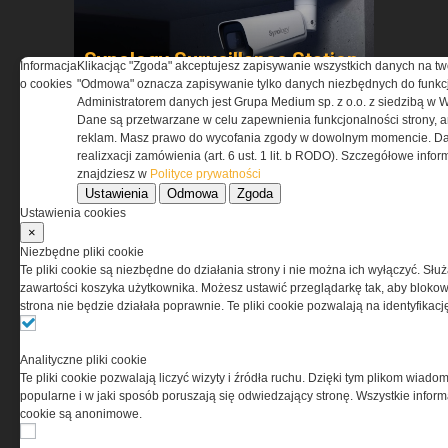
Synology Surveillance Station
Informacja
Klikacjąc "Zgoda" akceptujesz zapisywanie wszystkich danych na tw
w ochronie obiektów
o cookies
"Odmowa" oznacza zapisywanie tylko danych niezbędnych do funkcj
strategicznych
Administratorem danych jest Grupa Medium sp. z o.o. z siedzibą w 
Dane są przetwarzane w celu zapewnienia funkcjonalności strony, a
reklam. Masz prawo do wycofania zgody w dowolnym momencie. Da
realizxacji zamówienia (art. 6 ust. 1 lit. b RODO). Szczegółowe inf
znajdziesz w
Polityce prywatności
Ustawienia
Odmowa
Zgoda
Ustawienia cookies
×
Niezbędne pliki cookie
Te pliki cookie są niezbędne do działania strony i nie można ich wyłączyć. Słu
Pasywna osłona antydronowa
zawartości koszyka użytkownika. Możesz ustawić przeglądarkę tak, aby blokował
w ochronie infrastruktury
strona nie będzie działała poprawnie. Te pliki cookie pozwalają na identyfika
krytycznej
Analityczne pliki cookie
Te pliki cookie pozwalają liczyć wizyty i źródła ruchu. Dzięki tym plikom wiadom
popularne i w jaki sposób poruszają się odwiedzający stronę. Wszystkie inform
cookie są anonimowe.