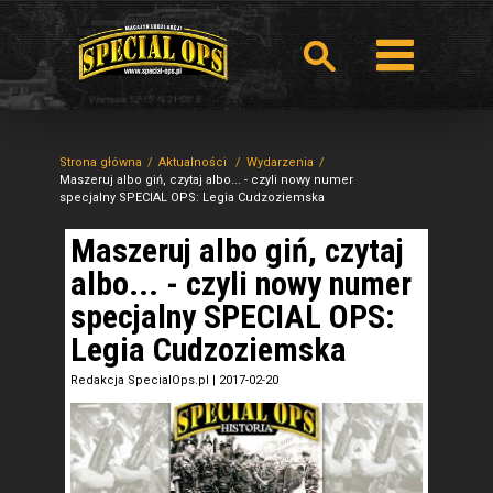
Strona główna
Aktualności
Wydarzenia
Maszeruj albo giń, czytaj albo... - czyli nowy numer
specjalny SPECIAL OPS: Legia Cudzoziemska
Maszeruj albo giń, czytaj
albo... - czyli nowy numer
specjalny SPECIAL OPS:
Legia Cudzoziemska
Redakcja SpecialOps.pl
|
2017-02-20