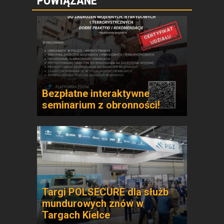
POWIĄZANE
Bezpłatne interaktywne
seminarium z obronności!
Targi POLSECURE dla służb
mundurowych znów w
Targach Kielce