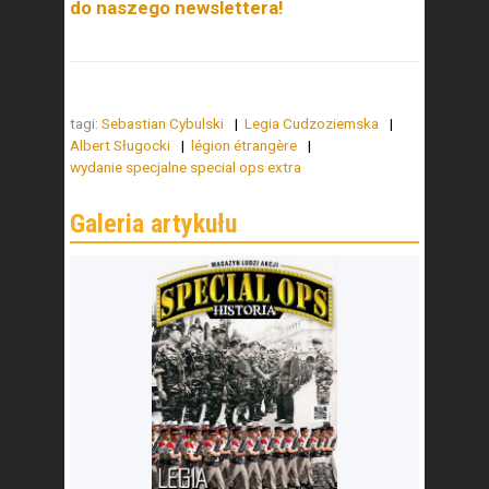
do naszego newslettera!
tagi:
Sebastian Cybulski
Legia Cudzoziemska
Albert Sługocki
légion étrangère
wydanie specjalne special ops extra