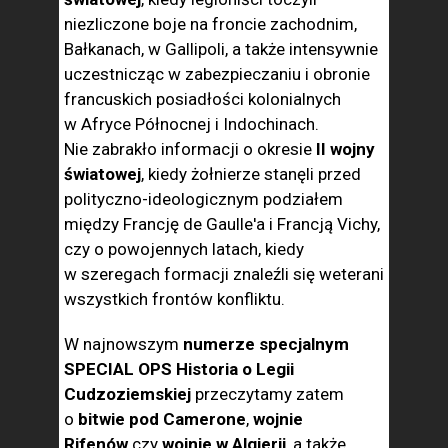
niezliczone boje na froncie zachodnim,
Bałkanach, w Gallipoli, a także intensywnie
uczestnicząc w zabezpieczaniu i obronie
francuskich posiadłości kolonialnych
w Afryce Północnej i Indochinach.
Nie zabrakło informacji o okresie
II wojny
światowej
, kiedy żołnierze stanęli przed
polityczno-ideologicznym podziałem
między Francję de Gaulle'a i Francją Vichy,
czy o powojennych latach, kiedy
w szeregach formacji znaleźli się weterani
wszystkich frontów konfliktu.
W najnowszym
numerze specjalnym
SPECIAL OPS Historia o Legii
Cudzoziemskiej
przeczytamy zatem
o
bitwie pod Camerone
,
wojnie
Rifenów
czy
wojnie w Algierii
, a także