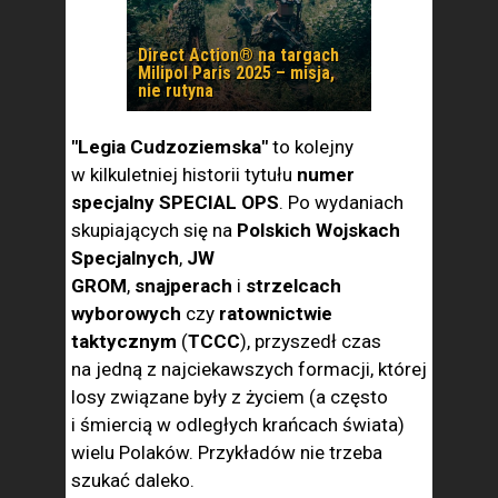
Direct Action® na targach
Milipol Paris 2025 – misja,
nie rutyna
"Legia Cudzoziemska"
to kolejny
w kilkuletniej historii tytułu
numer
specjalny SPECIAL OPS
. Po wydaniach
skupiających się na
Polskich Wojskach
Specjalnych
,
JW
GROM
,
snajperach
i
strzelcach
wyborowych
czy
ratownictwie
taktycznym
(
TCCC
), przyszedł czas
na jedną z najciekawszych formacji, której
losy związane były z życiem (a często
i śmiercią w odległych krańcach świata)
wielu Polaków. Przykładów nie trzeba
szukać daleko.