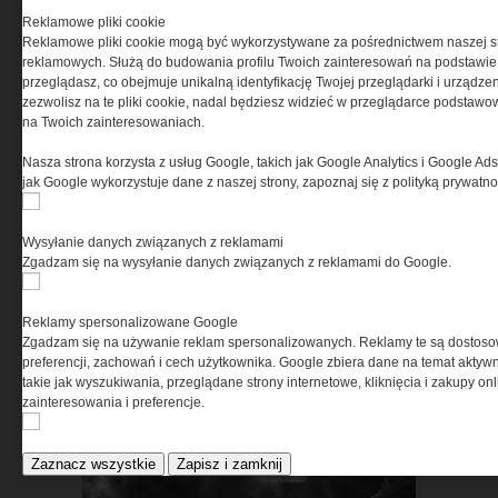
Reklamowe pliki cookie
Reklamowe pliki cookie mogą być wykorzystywane za pośrednictwem naszej s
ASTRIVA. Kiedy ochrona
reklamowych. Służą do budowania profilu Twoich zainteresowań na podstawie i
balistyczna zaczyna się w
przeglądasz, co obejmuje unikalną identyfikację Twojej przeglądarki i urządze
zezwolisz na te pliki cookie, nadal będziesz widzieć w przeglądarce podstawow
laboratorium
na Twoich zainteresowaniach.
Nasza strona korzysta z usług Google, takich jak Google Analytics i Google Ads
jak Google wykorzystuje dane z naszej strony, zapoznaj się z polityką prywatn
Wysyłanie danych związanych z reklamami
Zgadzam się na wysyłanie danych związanych z reklamami do Google.
Security Expo 2026 – trzy dni
innowacji, wiedzy i spotkań
Reklamy spersonalizowane Google
liderów branży
Zgadzam się na używanie reklam spersonalizowanych. Reklamy te są dostos
bezpieczeństwa
preferencji, zachowań i cech użytkownika. Google zbiera dane na temat aktywn
takie jak wyszukiwania, przeglądane strony internetowe, kliknięcia i zakupy onl
zainteresowania i preferencje.
Zaznacz wszystkie
Zapisz i zamknij