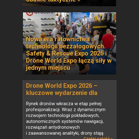
Nowa era ratownictwa i
technologii bezzałogowych.
Safety & Rescue Expo 2026 i
Drone World Expo łączą siły w
jednym miejscu
Drone World Expo 2026 –
kluczowe wydarzenie dla
branży UAV w Polsce
Rynek dronów wkracza w etap pełnej
profesjonalizacji. Wraz z dynamicznym
rozwojem technologii pokładowych,
autonomicznych systemów nawigacji,
rozwiązań antydronowych
i zaawansowanej analityki, drony stają
Czytaj całość »