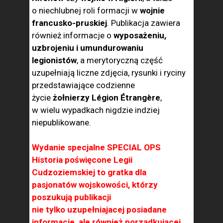
o niechlubnej roli formacji w
wojnie
francusko-pruskiej
. Publikacja zawiera
również informacje o
wyposażeniu,
uzbrojeniu i umundurowaniu
legionistów
, a merytoryczną część
uzupełniają liczne zdjęcia, rysunki i ryciny
przedstawiające codzienne
życie
żołnierzy Légion Étrangère
,
w wielu wypadkach nigdzie indziej
niepublikowane.
Wydanie specjalne SPECIAL OPS
Historia poświęcone Legii
Cudzoziemskiej to gratka dla
pasjonatów wojskowości, którzy
poszukują publikacji
nie tylko uzupełniajacej posiadane
informacje, ale również porządkującej