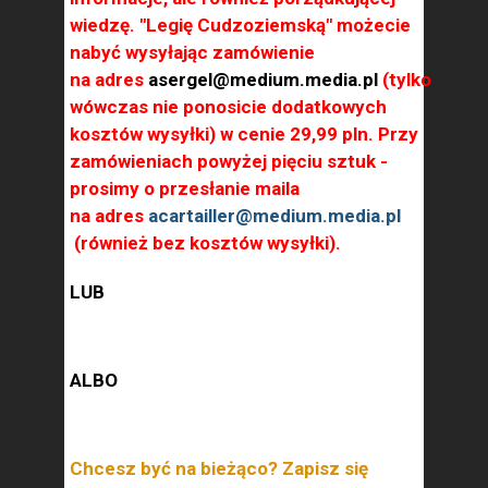
wiedzę. "Legię Cudzoziemską" możecie
nabyć wysyłając zamówienie
na adres
asergel@medium.media.pl
(tylko
wówczas nie ponosicie dodatkowych
kosztów wysyłki) w cenie 29,99 pln. Przy
zamówieniach powyżej pięciu sztuk -
prosimy o przesłanie maila
na adres
acartailler@medium.media.pl
(również bez kosztów wysyłki).
LUB
ALBO
Chcesz być na bieżąco? Zapisz się