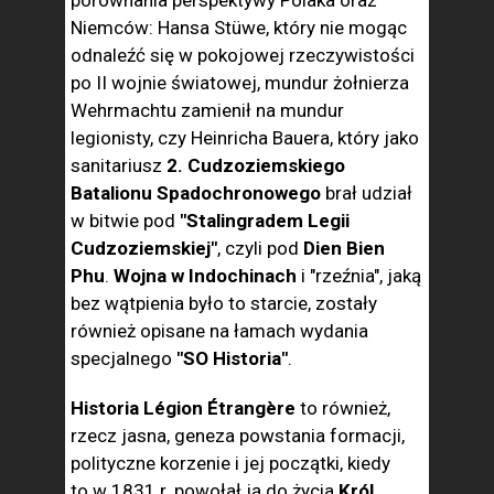
porównania perspektywy Polaka oraz
Niemców: Hansa Stüwe, który nie mogąc
odnaleźć się w pokojowej rzeczywistości
po II wojnie światowej, mundur żołnierza
Wehrmachtu zamienił na mundur
legionisty, czy Heinricha Bauera, który jako
sanitariusz
2. Cudzoziemskiego
Batalionu Spadochronowego
brał udział
w bitwie pod
"Stalingradem Legii
Cudzoziemskiej"
, czyli pod
Dien Bien
Phu
.
Wojna w Indochinach
i "rzeźnia", jaką
bez wątpienia było to starcie, zostały
również opisane na łamach wydania
specjalnego
"SO Historia"
.
Historia Légion Étrangère
to również,
rzecz jasna, geneza powstania formacji,
polityczne korzenie i jej początki, kiedy
to w 1831 r. powołał ją do życia
Król