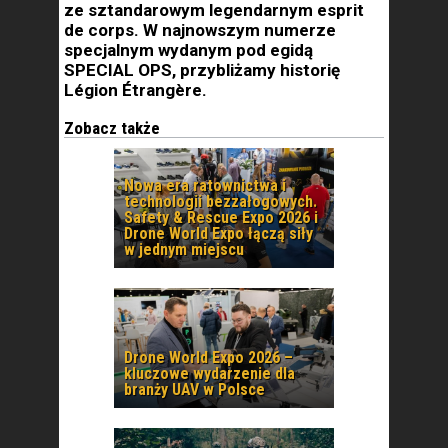
ze sztandarowym legendarnym esprit
de corps. W najnowszym numerze
specjalnym wydanym pod egidą
SPECIAL OPS, przybliżamy historię
Légion Étrangère.
Zobacz także
Nowa era ratownictwa i
technologii bezzałogowych.
Safety & Rescue Expo 2026 i
Drone World Expo łączą siły
w jednym miejscu
Drone World Expo 2026 –
kluczowe wydarzenie dla
branży UAV w Polsce