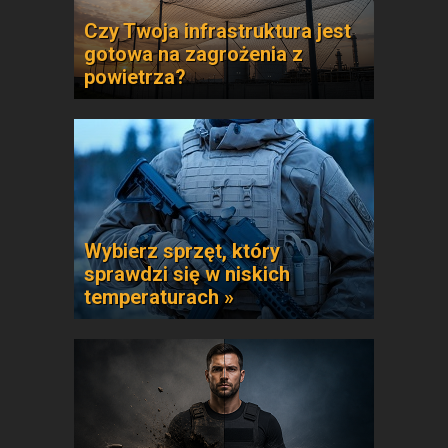
Czy Twoja infrastruktura jest
gotowa na zagrożenia z
powietrza?
Wybierz sprzęt, który
sprawdzi się w niskich
temperaturach »