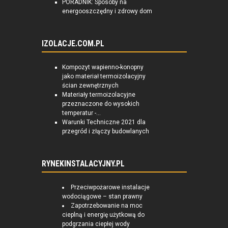
PORADNIK: Sposoby na
energooszczędny i zdrowy dom
IZOLACJE.COM.PL
Kompozyt wapienno-konopny
jako materiał termoizolacyjny
ścian zewnętrznych
Materiały termoizolacyjne
przeznaczone do wysokich
temperatur -...
Warunki Techniczne 2021 dla
przegród i złączy budowlanych
RYNEKINSTALACYJNY.PL
Przeciwpożarowe instalacje
wodociągowe – stan prawny
Zapotrzebowanie na moc
cieplną i energię użytkową do
podgrzania ciepłej wody