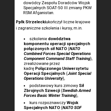
dowódcy Zespołu Doradców Wojsk
Specjalnych SOAT-50 III zmiany PKW
RSM Afganistan.
Ppłk Strzelecki
ukończył liczne krajowe
i zagraniczne szkolenia i kursy, m.in.
szkolenie
dowództwa
komponentu operacji specjalnych
połączonych sił NATO
(
NATO
Combined Forces Special Operations
Component Command Staff Training
),
zrealizowane przez
kadrę
Połączonego Uniwersytetu
Operacji Specjalnych
(
Joint Special
Operations University
),
podstawowy kurs zimowy
Sił
Zbrojnych Szwecji
(
Swedish Armed
Forces Basic Winter Training
),
kurs rozpoznawczy
Wojsk
Specjalnych NATO
(
NATO SOF