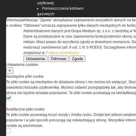
użytkowej
Pomieszczenia kotłowni
gazowych
Informacja
Klikacjąc "Zgoda" akceptujesz zapisywanie wszystkich danych na tw
o cookies
"Odmowa" oznacza zapisywanie tylko danych niezbędnych do funkcj
Administratorem danych jest Grupa Medium sp. z o.o. z siedzibą w 
Dane są przetwarzane w celu zapewnienia funkcjonalności strony, a
ELEKTRO.INFO
reklam. Masz prawo do wycofania zgody w dowolnym momencie. Da
realizxacji zamówienia (art. 6 ust. 1 lit. b RODO). Szczegółowe inf
znajdziesz w
WAGO 221 - teraz również w
Polityce prywatności
wersji 6 mm²
Ustawienia
Odmowa
Zgoda
Dlaczego warto wybrać
Ustawienia cookies
ogrzewanie...
×
Jak wybrać lampy wiszące do
Niezbędne pliki cookie
domu?
Te pliki cookie są niezbędne do działania strony i nie można ich wyłączyć. Słu
zawartości koszyka użytkownika. Możesz ustawić przeglądarkę tak, aby blokował
strona nie będzie działała poprawnie. Te pliki cookie pozwalają na identyfika
Analityczne pliki cookie
Te pliki cookie pozwalają liczyć wizyty i źródła ruchu. Dzięki tym plikom wiadom
popularne i w jaki sposób poruszają się odwiedzający stronę. Wszystkie inform
cookie są anonimowe.