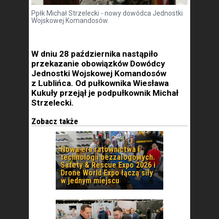
Ppłk Michał Strzelecki - nowy dowódca Jednostki
Wojskowej Komandosów.
W dniu 28 października nastąpiło
przekazanie obowiązków Dowódcy
Jednostki Wojskowej Komandosów
z Lublińca. Od pułkownika Wiesława
Kukuły przejął je podpułkownik Michał
Strzelecki.
Zobacz także
Nowa era ratownictwa i
technologii bezzałogowych.
Safety & Rescue Expo 2026 i
Drone World Expo łączą siły
w jednym miejscu