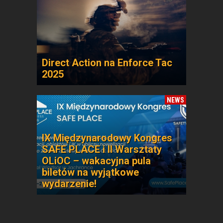
Direct Action na Enforce Tac
2025
NEWS
IX Międzynarodowy Kongres
SAFE PLACE i II Warsztaty
OLiOC – wakacyjna pula
biletów na wyjątkowe
wydarzenie!