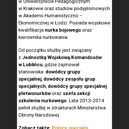
w Uniwersytecie Pedagogicznym
w Krakowie oraz studiów podyplomowych
w Akademii Humanistyczno –
Ekonomicznej w Łodzi. Posiada wojskowe
kwalifikacje
nurka bojowego
oraz
kierownika nurkowania.
Od początku służby jest związany
z
Jednostką Wojskową Komandosów
w Lublińcu
, gdzie zajmował
stanowiska:
dowódcy grupy
specjalnej
,
dowódcy zespołu grup
specjalnych
,
dowódcy grupy specjalnej
płetwonurków
oraz
szefa sekcji
szkolenia nurkowego
. Lata 2013-2014
pełnił służbę w strukturach Ministerstwa
Obrony Narodowej.
Zobacz także:
Polscy specjalsi