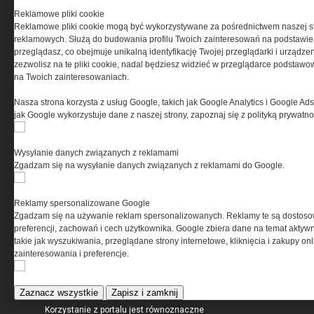
Reklamowe pliki cookie
Reklamowe pliki cookie mogą być wykorzystywane za pośrednictwem naszej s
reklamowych. Służą do budowania profilu Twoich zainteresowań na podstawie i
przeglądasz, co obejmuje unikalną identyfikację Twojej przeglądarki i urządze
zezwolisz na te pliki cookie, nadal będziesz widzieć w przeglądarce podstawow
na Twoich zainteresowaniach.
O NAS
Nasza strona korzysta z usług Google, takich jak Google Analytics i Google Ads
jak Google wykorzystuje dane z naszej strony, zapoznaj się z polityką prywatn
Codzienne źródło informacji o taktyce, szkoleniu,
misjach bojowych, uzbrojeniu, umundurowaniu
Wysyłanie danych związanych z reklamami
i wyposażeniu jednostek specjalnych w kraju i na świecie.
Zgadzam się na wysyłanie danych związanych z reklamami do Google.
Reklamy spersonalizowane Google
Zgadzam się na używanie reklam spersonalizowanych. Reklamy te są dostos
REGULAMIN
preferencji, zachowań i cech użytkownika. Google zbiera dane na temat aktywn
takie jak wyszukiwania, przeglądane strony internetowe, kliknięcia i zakupy onl
zainteresowania i preferencje.
Regulamin określa zasady korzystania z portalu
www.special-ops.pl
Zaznacz wszystkie
Zapisz i zamknij
Korzystanie z portalu jest równoznaczne