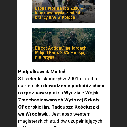
Drone World Expo 2026 –
kluczowe wydarzenie dla
branży UAV w Polsce
Direct Action® na targach
Milipol Paris 2025 – misja,
nie rutyna
Podpułkownik Michał
Strzelecki
ukończył w 2001 r. studia
na kierunku
dowodzenie pododdziałami
rozpoznawczymi
na
Wydziale Wojsk
Zmechanizowanych Wyższej Szkoły
Oficerskiej im. Tadeusza Kościuszki
we Wrocławiu
. Jest absolwentem
magisterskich studiów uzupełniających