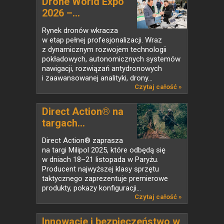
Drone World Expo
2026 –...
Rynek dronów wkracza
w etap pełnej profesjonalizacji. Wraz
z dynamicznym rozwojem technologii
pokładowych, autonomicznych systemów
nawigacji, rozwiązań antydronowych
i zaawansowanej analityki, drony...
Czytaj całość »
Direct Action® na
targach...
Direct Action® zaprasza
na targi Milipol 2025, które odbędą się
w dniach 18–21 listopada w Paryżu.
Producent najwyższej klasy sprzętu
taktycznego zaprezentuje premierowe
produkty, pokazy konfiguracji...
Czytaj całość »
Innowacje i bezpieczeństwo w