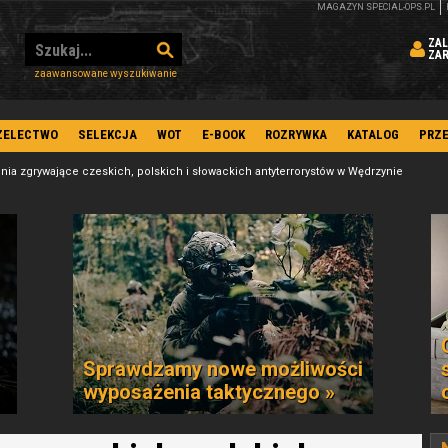
MAGAZYN SPECIAL-OPS.PL
ZAL
ZA
zaawansowane wyszukiwanie
ZELECTWO
SELEKCJA
WOT
E-BOOK
ROZRYWKA
KATALOG
PRZ
nia zgrywające czeskich, polskich i słowackich antyterrorystów w Wędrzynie
Sprawdzamy nowe możliwości
wyposażenia taktycznego »