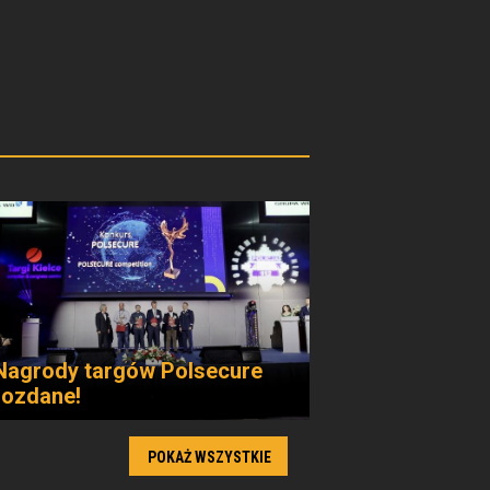
Nagrody targów Polsecure
rozdane!
POKAŻ WSZYSTKIE