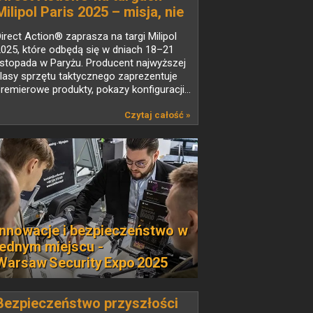
Milipol Paris 2025 – misja, nie
rutyna
irect Action® zaprasza na targi Milipol
025, które odbędą się w dniach 18–21
istopada w Paryżu. Producent najwyższej
lasy sprzętu taktycznego zaprezentuje
remierowe produkty, pokazy konfiguracji...
Czytaj całość »
Innowacje i bezpieczeństwo w
jednym miejscu -
Warsaw Security Expo 2025
Bezpieczeństwo przyszłości