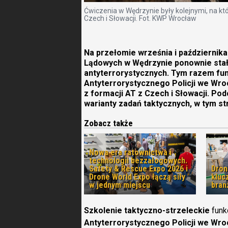
Ćwiczenia w Wędrzynie były kolejnymi, na kt
Czech i Słowacji. Fot. KWP Wrocław
Na przełomie września i październik
Lądowych w Wędrzynie ponownie stał
antyterrorystycznych. Tym razem fu
Antyterrorystycznego Policji we Wroc
z formacji AT z Czech i Słowacji. P
warianty zadań taktycznych, w tym str
Zobacz także
Nowa era ratownictwa i
technologii bezzałogowych.
Safety & Rescue Expo 2026 i
Dron
Drone World Expo łączą siły
kluc
w jednym miejscu
bran
Szkolenie taktyczno-strzeleckie
funk
Antyterrorystycznego Policji we Wro