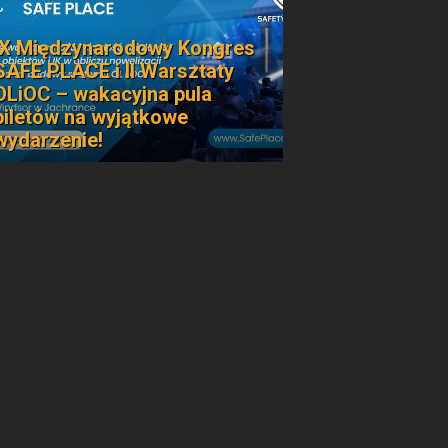
IX Międzynarodowy Kongres
SAFE PLACE i II Warsztaty
OLiOC – wakacyjna pula
biletów na wyjątkowe
wydarzenie!