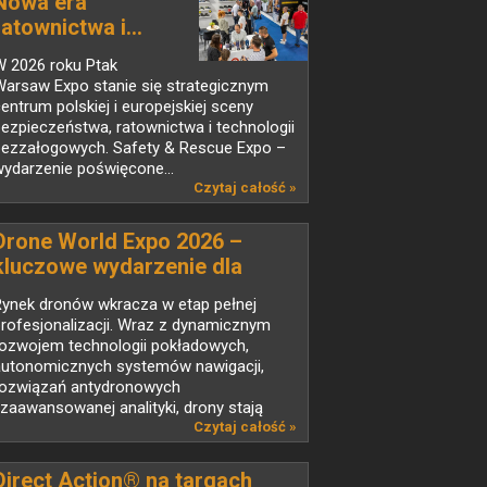
Nowa era
ratownictwa i...
W 2026 roku Ptak
Warsaw Expo stanie się strategicznym
entrum polskiej i europejskiej sceny
ezpieczeństwa, ratownictwa i technologii
bezzałogowych. Safety & Rescue Expo –
ydarzenie poświęcone...
Czytaj całość »
Drone World Expo 2026 –
kluczowe wydarzenie dla
branży UAV w Polsce
Rynek dronów wkracza w etap pełnej
rofesjonalizacji. Wraz z dynamicznym
rozwojem technologii pokładowych,
autonomicznych systemów nawigacji,
rozwiązań antydronowych
 zaawansowanej analityki, drony stają
ię...
Czytaj całość »
Direct Action® na targach