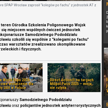
óre SPAP Wrocław zaprosił "kolegów po fachu" z jednostek AT z
D
2
l
a teren Ośrodka Szkolenia Poligonowego Wojsk
k
 się miejscem wspólnych ćwiczeń jednostek
p
nkcjonariusze Samodzielnego Pododdziału
ławiu szkolili się wspólnie z "kolegami po fachu"
odczas warsztatów zrealizowano skomplikowane
zeleckich i fizycznych.
e World Expo 2026 –
Direct Action® na targach
zowe wydarzenie dla
Milipol Paris 2025 – misja,
ży UAV w Polsce
nie rutyna
cjonariuszy
Samodzielnego Pododdziału
cławiu
oraz
policjantów jednostek antyterrorystycznych