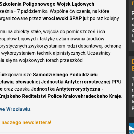
Szkolenia Poligonowego Wojsk Lądowych
ześnia - 7 października. Wspólne ćwiczenia, na które
 organizowane przez
wrocławski SPAP
już po raz kolejny.
c
mu na obiekty stałe, wejścia do pomieszczeń i ich
espołów bojowych, taktykę szturmowania środków
W
rrorystycznych zwykorzystaniem łodzi desantowej, ochronę
 wykorzystaniem technik alpinistycznych. Uczestnicy
nia się na wojskowych torach przeszkód.
 funkcjonariusze
Samodzielnego Pododdziału
T
cławiu
,
słowackiej Jednostki Antyterrorystycznej PPU -
t
ze
oraz czeska
Jednostka Antyterrorystyczna -
t
rajskeho Reditelstvi Police Kralovehradeckeho Kraje
.
n
I
p
we Wrocławiu
.
o naszego newslettera!