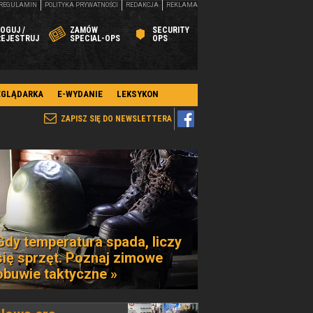
REGULAMIN
POLITYKA PRYWATNOŚCI
REDAKCJA
REKLAMA
OGUJ /
ZAMÓW
SECURITY
REJESTRUJ
SPECIAL-OPS
OPS
EGLĄDARKA
E-WYDANIE
LEKSYKON
ZAPISZ SIĘ DO NEWSLETTERA
Gdy temperatura spada, liczy
się sprzęt. Poznaj zimowe
obuwie taktyczne »