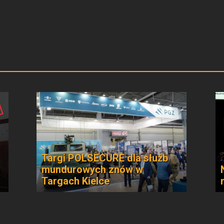
Targi POLSECURE dla służb
mundurowych znów w
Targach Kielce