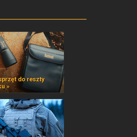
sprzęt do reszty
ku »