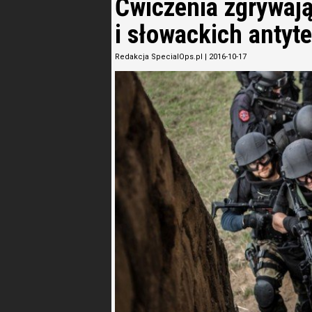
Ćwiczenia zgrywają
i słowackich antyt
Redakcja SpecialOps.pl
|
2016-10-17