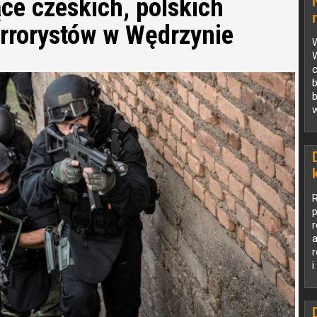
ce czeskich, polskich
errorystów w Wędrzynie
c
b
w
p
i
s