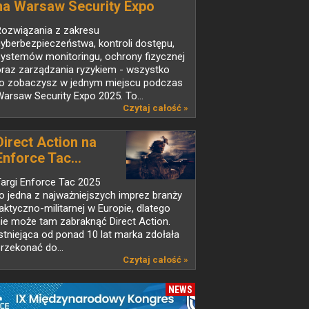
na Warsaw Security Expo
Rozwiązania z zakresu
yberbezpieczeństwa, kontroli dostępu,
systemów monitoringu, ochrony fizycznej
oraz zarządzania ryzykiem - wszystko
to zobaczysz w jednym miejscu podczas
arsaw Security Expo 2025. To...
Czytaj całość »
Direct Action na
Enforce Tac...
argi Enforce Tac 2025
o jedna z najważniejszych imprez branży
aktyczno-militarnej w Europie, dlatego
ie może tam zabraknąć Direct Action.
stniejąca od ponad 10 lat marka zdołała
rzekonać do...
Czytaj całość »
NEWS