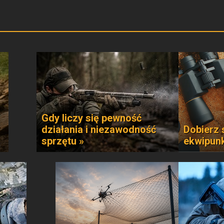
Gdy liczy się pewność
działania i niezawodność
Dobierz 
sprzętu »
ekwipun