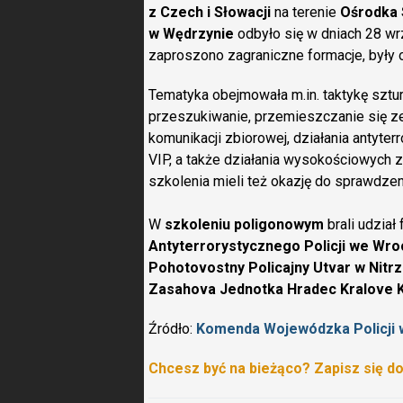
z Czech i Słowacji
na terenie
Ośrodka 
w Wędrzynie
odbyło się w dniach 28 wr
zaproszono zagraniczne formacje, były
Tematyka obejmowała m.in. taktykę sztur
przeszukiwanie, przemieszczanie się z
komunikacji zbiorowej, działania antyte
VIP, a także działania wysokościowych z
szkolenia mieli też okazję do sprawdze
W
szkoleniu poligonowym
brali udział
Antyterrorystycznego Policji we Wro
Pohotovostny Policajny Utvar w Nitr
Zasahova Jednotka Hradec Kralove K
Źródło:
Komenda Wojewódzka Policji 
Chcesz być na bieżąco? Zapisz się d