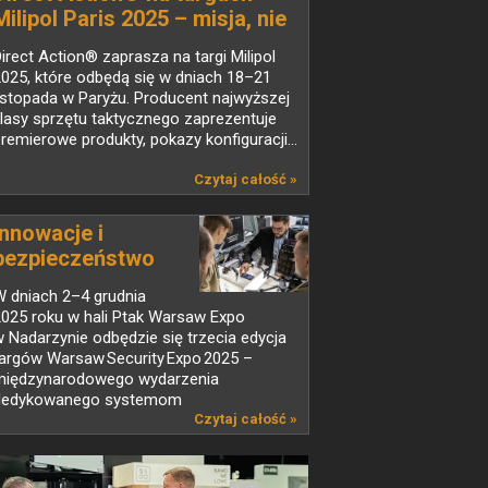
Milipol Paris 2025 – misja, nie
rutyna
irect Action® zaprasza na targi Milipol
025, które odbędą się w dniach 18–21
istopada w Paryżu. Producent najwyższej
lasy sprzętu taktycznego zaprezentuje
remierowe produkty, pokazy konfiguracji...
Czytaj całość »
Innowacje i
bezpieczeństwo
w...
W dniach 2–4 grudnia
2025 roku w hali Ptak Warsaw Expo
 Nadarzynie odbędzie się trzecia edycja
targów Warsaw Security Expo 2025 –
międzynarodowego wydarzenia
dedykowanego systemom
abezpieczeń,...
Czytaj całość »