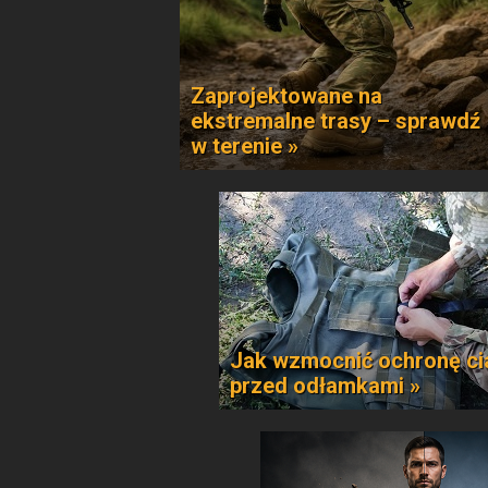
Zaprojektowane na
ekstremalne trasy – sprawdź
w terenie »
Jak wzmocnić ochronę ci
przed odłamkami »