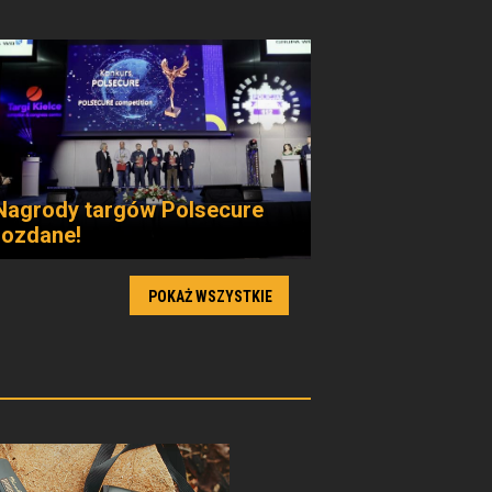
Nagrody targów Polsecure
rozdane!
POKAŻ WSZYSTKIE