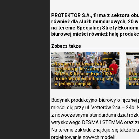
PROTEKTOR S.A., firma z sektora obu
również dla służb mundurowych, 20 wr
na terenie Specjalnej Strefy Ekonomic
biurowej mieści również halę produkc
Zobacz także
Nowa era ratownictwa i
technologii bezzałogowych.
Safety & Rescue Expo 2026 i
Dron
Drone World Expo łączą siły
kluc
w jednym miejscu
bran
Budynek produkcyjno-biurowy o łączne
mieści się przy ul. Vetterów 24a – 24b
z nowoczesnymi standardami dział rozkro
wtryskowego DESMA i STEMMA oraz zap
Na terenie zakładu znajduje się także 
projektowanie nowych modeli.