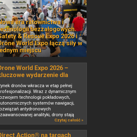
Nowa era ratownictwa i
technologii bezzałogowych.
Safety & Rescue Expo 2026 i
Drone World Expo łączą siły w
jednym miejscu
Drone World Expo 2026 –
kluczowe wydarzenie dla
branży UAV w Polsce
Rynek dronów wkracza w etap pełnej
rofesjonalizacji. Wraz z dynamicznym
rozwojem technologii pokładowych,
autonomicznych systemów nawigacji,
rozwiązań antydronowych
 zaawansowanej analityki, drony stają
ię...
Czytaj całość »
Direct Action® na targach