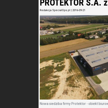
PROTEKTOR S.A. z 
Redakcja SpecialOps.pl
|
2016-09-21
Nowa siedziba firmy Protektor - obiekt biuro