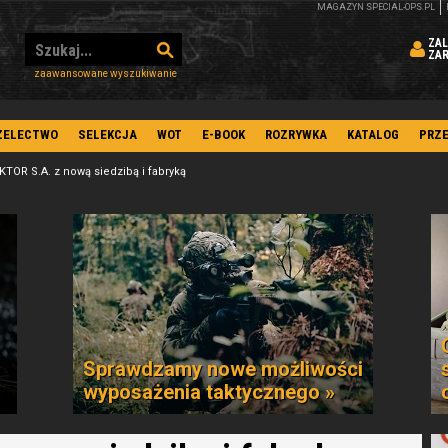
MAGAZYN SPECIAL-OPS.PL
ZAL
ZA
zaawansowane wyszukiwanie
ZELECTWO
SELEKCJA
WOT
E-BOOK
ROZRYWKA
KATALOG
PRZ
TOR S.A. z nową siedzibą i fabryką
Sprawdzamy nowe możliwości
wyposażenia taktycznego »