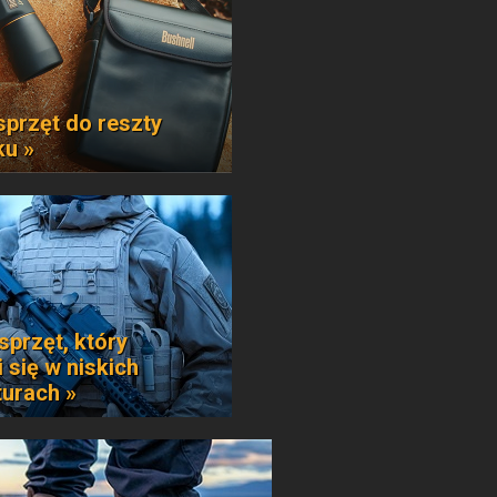
sprzęt do reszty
ku »
sprzęt, który
 się w niskich
urach »