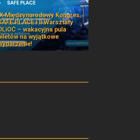
IX Międzynarodowy Kongres
SAFE PLACE i II Warsztaty
OLiOC – wakacyjna pula
biletów na wyjątkowe
wydarzenie!