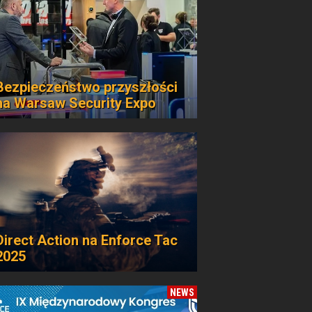
Bezpieczeństwo przyszłości
na Warsaw Security Expo
Direct Action na Enforce Tac
2025
NEWS