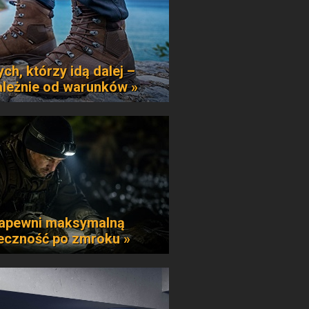
ych, którzy idą dalej –
ależnie od warunków »
apewni maksymalną
eczność po zmroku »