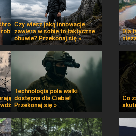
chroni
Czy wiesz jaką innowacje
 robi
zawiera w sobie to taktyczne
Dla t
obuwie? Przekonaj się »
niez
Technologia pola walki
rają
dostępna dla Ciebie!
Co z
awdź »
Przekonaj się »
skut