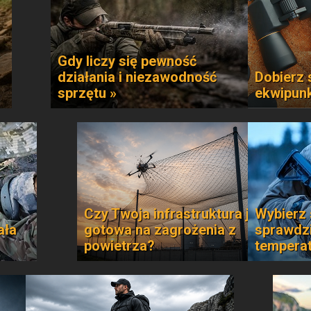
Gdy liczy się pewność
działania i niezawodność
Dobierz 
sprzętu »
ekwipun
Czy Twoja infrastruktura jest
Wybierz 
ała
gotowa na zagrożenia z
sprawdzi
powietrza?
temperat