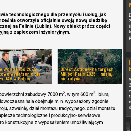
wia technologicznego dla przemysłu i usług, jak
D
ześnia otworzyła oficjalnie swoją nową siedzibę
2
znej na Felinie (Lublin). Nowy obiekt prócz części
l
yjną z zapleczem inżynieryjnym.
k
p
e World Expo 2026 –
Direct Action® na targach
zowe wydarzenie dla
Milipol Paris 2025 – misja,
ży UAV w Polsce
nie rutyna
w
2
2
j powierzchni zabudowy 7000 m
, w tym 600 m
. biura,
. Nowoczesna hala obejmuje m.in. wyposażony zgodnie
ju, szwalnię, dział montażu tradycyjnego, dział montażu
z
lecze technologiczne i produkcyjno-serwisowe.
biuro konstrukcyjne z wyposażeniem umożliwiającym