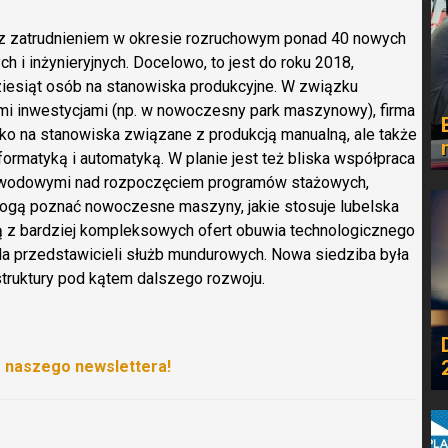
 z zatrudnieniem w okresie rozruchowym ponad 40 nowych
i inżynieryjnych. Docelowo, to jest do roku 2018,
ziesiąt osób na stanowiska produkcyjne. W związku
mi inwestycjami (np. w nowoczesny park maszynowy), firma
ko na stanowiska związane z produkcją manualną, ale także
formatyką i automatyką. W planie jest też bliska współpraca
 zawodowymi nad rozpoczęciem programów stażowych,
mogą poznać nowoczesne maszyny, jakie stosuje lubelska
dną z bardziej kompleksowych ofert obuwia technologicznego
dla przedstawicieli służb mundurowych. Nowa siedziba była
struktury pod kątem dalszego rozwoju.
o naszego newslettera!