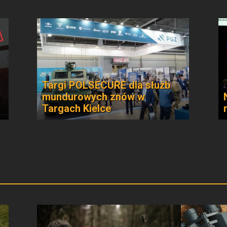
Targi POLSECURE dla służb
mundurowych znów w
Targach Kielce