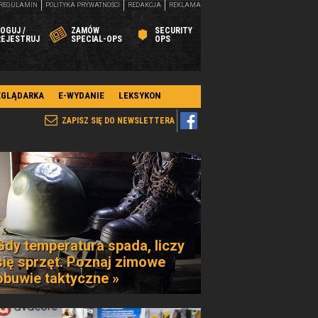
REGULAMIN
POLITYKA PRYWATNOŚCI
REDAKCJA
REKLAMA
OGUJ /
ZAMÓW
SECURITY
REJESTRUJ
SPECIAL-OPS
OPS
EGLĄDARKA
E-WYDANIE
LEKSYKON
ZAPISZ SIĘ DO NEWSLETTERA
Gdy temperatura spada, liczy
się sprzęt. Poznaj zimowe
obuwie taktyczne »