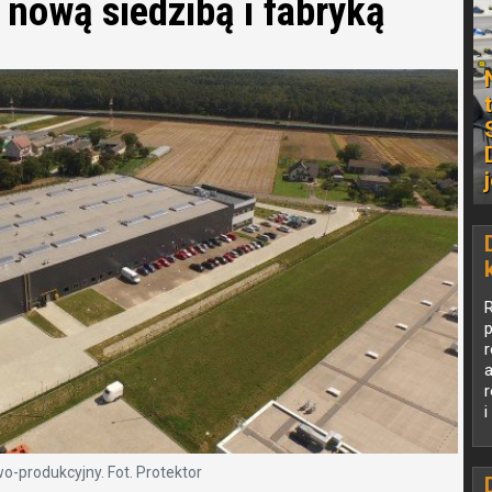
nową siedzibą i fabryką
p
i
s
wo-produkcyjny. Fot. Protektor