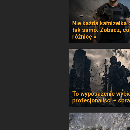
Nie każda kamizelka 
tak samo. Zobacz, co
różnicę »
To wyposażenie wybie
profesjonaliści – spr