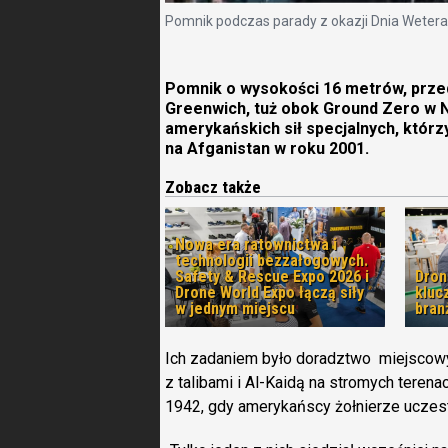
Pomnik podczas parady z okazji Dnia Weter
Pomnik o wysokości 16 metrów, przed
Greenwich, tuż obok Ground Zero w
amerykańskich sił specjalnych, którzy
na Afganistan w roku 2001.
Zobacz także
Nowa era ratownictwa i
technologii bezzałogowych.
Safety & Rescue Expo 2026 i
Dron
Drone World Expo łączą siły
kluc
w jednym miejscu
bran
Ich zadaniem było doradztwo miejsc
z talibami i Al-Kaidą na stromych teren
1942, gdy amerykańscy żołnierze uczest