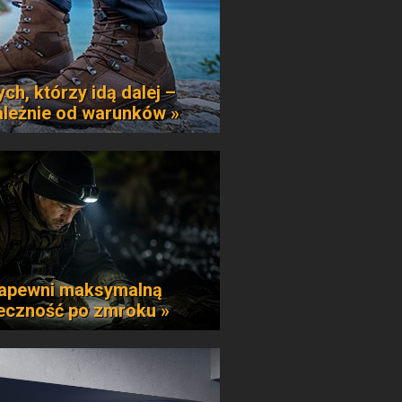
ych, którzy idą dalej –
ależnie od warunków »
apewni maksymalną
eczność po zmroku »