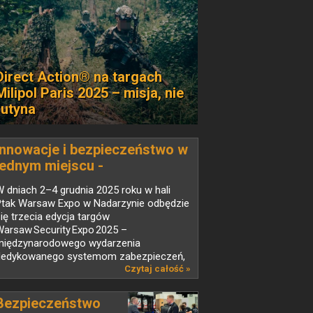
Direct Action® na targach
Milipol Paris 2025 – misja, nie
rutyna
Innowacje i bezpieczeństwo w
jednym miejscu -
Warsaw Security Expo 2025
 dniach 2–4 grudnia 2025 roku w hali
Ptak Warsaw Expo w Nadarzynie odbędzie
ię trzecia edycja targów
arsaw Security Expo 2025 –
międzynarodowego wydarzenia
dedykowanego systemom zabezpieczeń,
chrony oraz...
Czytaj całość »
Bezpieczeństwo