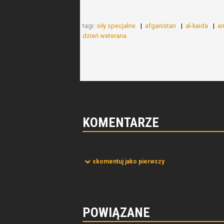
tagi:
siły specjalne
afganistan
al-kaida
am
dzień weterana
KOMENTARZE
skomentuj jako pierwszy
POWIĄZANE