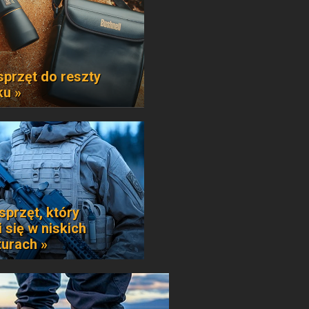
sprzęt do reszty
ku »
sprzęt, który
 się w niskich
urach »