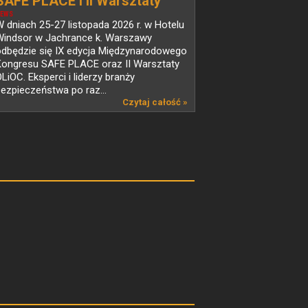
SAFE PLACE i II Warsztaty
OLiOC – wakacyjna pula
EWS
 dniach 25-27 listopada 2026 r. w Hotelu
biletów na wyjątkowe
Windsor w Jachrance k. Warszawy
wydarzenie!
odbędzie się IX edycja Międzynarodowego
Kongresu SAFE PLACE oraz II Warsztaty
LiOC. Eksperci i liderzy branży
ezpieczeństwa po raz...
Czytaj całość »