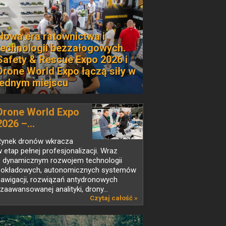
Nowa era ratownictwa i
technologii bezzałogowych.
Safety & Rescue Expo 2026 i
Drone World Expo łączą siły w
jednym miejscu
Drone World Expo
2026 –...
Rynek dronów wkracza
 etap pełnej profesjonalizacji. Wraz
z dynamicznym rozwojem technologii
pokładowych, autonomicznych systemów
nawigacji, rozwiązań antydronowych
 zaawansowanej analityki, drony...
Czytaj całość »