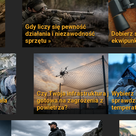
Gdy liczy się pewność
działania i niezawodność
Dobierz 
sprzętu »
ekwipun
Czy Twoja infrastruktura jest
Wybierz 
ała
gotowa na zagrożenia z
sprawdzi
powietrza?
temperat