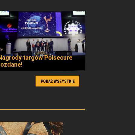
Nagrody targów Polsecure
rozdane!
POKAŻ WSZYSTKIE