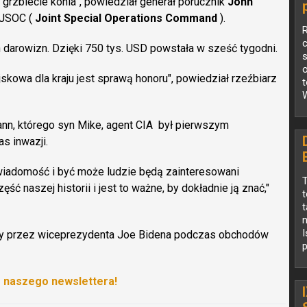
a grzbiecie konia”, powiedział generał porucznik
John
 JSOC (
Joint Special Operations Command
).
c
 darowizn. Dzięki 750 tys. USD powstała w sześć tygodni.
jskowa dla kraju jest sprawą honoru", powiedział rzeźbiarz
W
nn, którego syn Mike, agent CIA był pierwszym
s inwazji.
wiadomość i być może ludzie będą zainteresowani
T
ć naszej historii i jest to ważne, by dokładnie ją znać,"
t
t
n
I
ęty przez wiceprezydenta Joe Bidena podczas obchodów
p
o naszego newslettera!