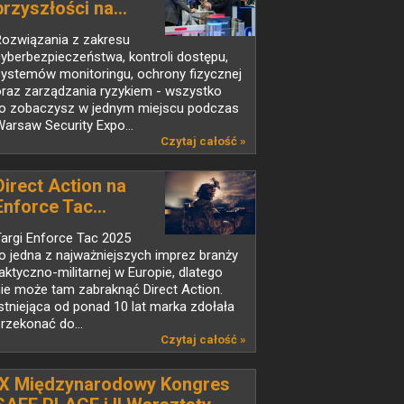
przyszłości na...
Rozwiązania z zakresu
yberbezpieczeństwa, kontroli dostępu,
systemów monitoringu, ochrony fizycznej
oraz zarządzania ryzykiem - wszystko
to zobaczysz w jednym miejscu podczas
arsaw Security Expo...
Czytaj całość »
Direct Action na
Enforce Tac...
argi Enforce Tac 2025
o jedna z najważniejszych imprez branży
aktyczno-militarnej w Europie, dlatego
ie może tam zabraknąć Direct Action.
stniejąca od ponad 10 lat marka zdołała
rzekonać do...
Czytaj całość »
IX Międzynarodowy Kongres