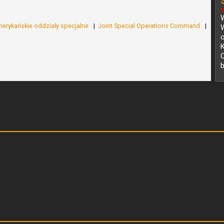
N
W
erykańskie oddziały specjalne
Joint Special Operations Command
O
b