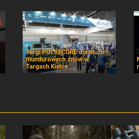
Targi POLSECURE dla służb
mundurowych znów w
Targach Kielce