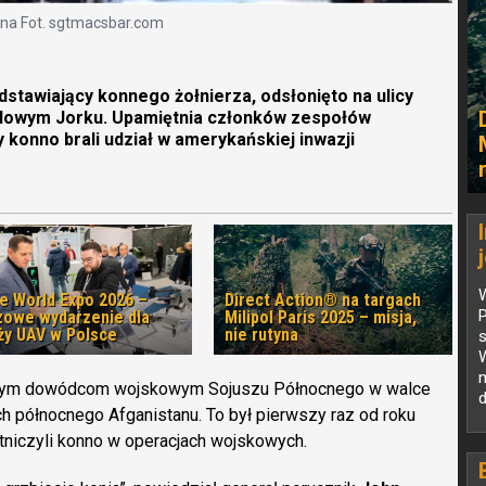
ana Fot. sgtmacsbar.com
stawiający konnego żołnierza, odsłonięto na ulicy
 Nowym Jorku. Upamiętnia członków zespołów
 konno brali udział w amerykańskiej inwazji
W
e World Expo 2026 –
Direct Action® na targach
zowe wydarzenie dla
Milipol Paris 2025 – misja,
ży UAV w Polsce
nie rutyna
s
W
owym dowódcom wojskowym Sojuszu Północnego w walce
ach północnego Afganistanu. To był pierwszy raz od roku
o
niczyli konno w operacjach wojskowych.