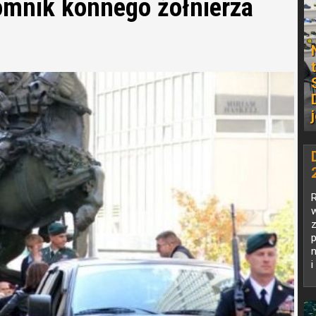
omnik konnego żołnierza
w
i