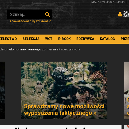
MAGAZYN SPECIAL-OPS.PL
ZAL
ZA
zaawansowane wyszukiwanie
ZELECTWO
SELEKCJA
WOT
E-BOOK
ROZRYWKA
KATALOG
PRZ
dsłonięto pomnik konnego żołnierza sił specjalnych
Sprawdzamy nowe możliwości
wyposażenia taktycznego »