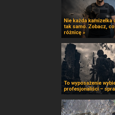
Nie każda kamizelka 
tak samo. Zobacz, co
różnicę »
To wyposażenie wybie
profesjonaliści – spr