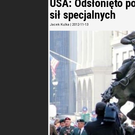
USA: Odsłonięto p
sił specjalnych
Jacek Kulka
|
2012-11-13