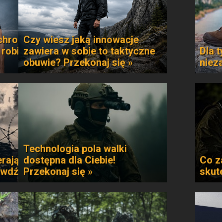
chroni
Czy wiesz jaką innowacje
 robi
zawiera w sobie to taktyczne
Dla t
obuwie? Przekonaj się »
niez
Technologia pola walki
rają
dostępna dla Ciebie!
Co z
awdź »
Przekonaj się »
skut