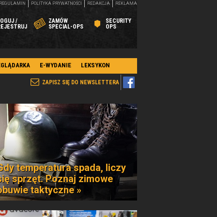
REGULAMIN
POLITYKA PRYWATNOŚCI
REDAKCJA
REKLAMA
OGUJ /
ZAMÓW
SECURITY
REJESTRUJ
SPECIAL-OPS
OPS
EGLĄDARKA
E-WYDANIE
LEKSYKON
ZAPISZ SIĘ DO NEWSLETTERA
Gdy temperatura spada, liczy
się sprzęt. Poznaj zimowe
obuwie taktyczne »