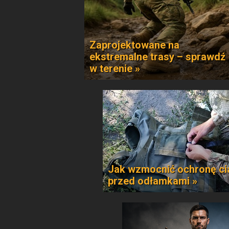
Zaprojektowane na
ekstremalne trasy – sprawdź
w terenie »
Jak wzmocnić ochronę ci
przed odłamkami »