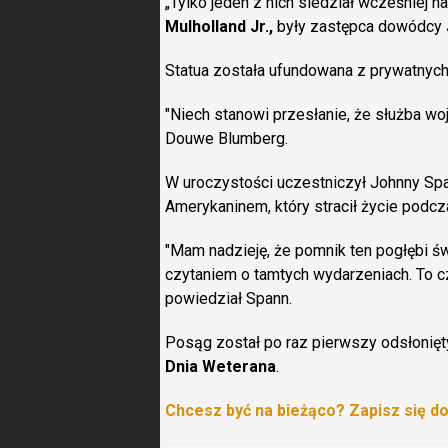
„Tylko jeden z nich siedział wcześniej n
Mulholland Jr.,
były zastępca dowódcy
Statua została ufundowana z prywatnych
"Niech stanowi przesłanie, że służba wo
Douwe Blumberg.
W uroczystości uczestniczył Johnny Spa
Amerykaninem, który stracił życie podcza
"Mam nadzieję, że pomnik ten pogłębi ś
czytaniem o tamtych wydarzeniach. To częś
powiedział Spann.
Posąg został po raz pierwszy odsłoni
Dnia Weterana
.
Chcesz być na bieżąco? Zapisz się d