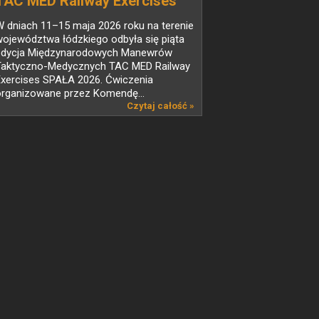
TAC MED Railway Exercises
SPAŁA 2026 zakończone
 dniach 11–15 maja 2026 roku na terenie
ojewództwa łódzkiego odbyła się piąta
edycja Międzynarodowych Manewrów
Taktyczno-Medycznych TAC MED Railway
Exercises SPAŁA 2026. Ćwiczenia
organizowane przez Komendę...
Czytaj całość »