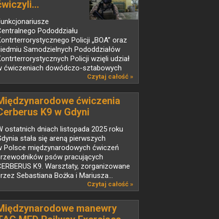
ćwiczyli...
Funkcjonariusze
Centralnego Pododdziału
ontrterrorystycznego Policji „BOA” oraz
siedmiu Samodzielnych Pododdziałów
ontrterrorystycznych Policji wzięli udział
w ćwiczeniach dowódczo-sztabowych
od...
Czytaj całość »
Międzynarodowe ćwiczenia
Cerberus K9 w Gdyni
 ostatnich dniach listopada 2025 roku
dynia stała się areną pierwszych
w Polsce międzynarodowych ćwiczeń
przewodników psów pracujących
CERBERUS K9. Warsztaty, zorganizowane
rzez Sebastiana Bożka i Mariusza...
Czytaj całość »
Międzynarodowe manewry