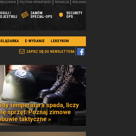
REGULAMIN
POLITYKA PRYWATNOŚCI
REDAKCJA
REKLAMA
OGUJ /
ZAMÓW
SECURITY
REJESTRUJ
SPECIAL-OPS
OPS
EGLĄDARKA
E-WYDANIE
LEKSYKON
ZAPISZ SIĘ DO NEWSLETTERA
Gdy temperatura spada, liczy
się sprzęt. Poznaj zimowe
obuwie taktyczne »