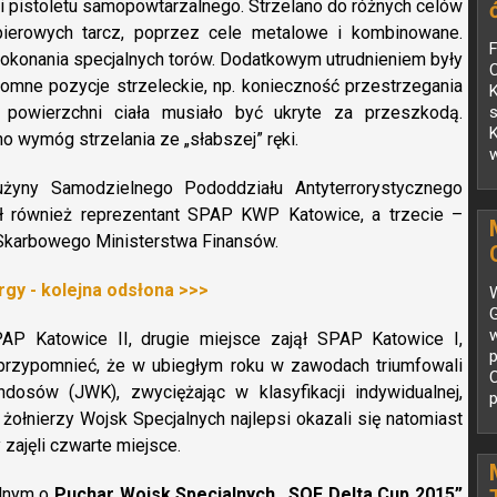
i pistoletu samopowtarzalnego. Strzelano do różnych celów
ierowych tarcz, poprzez cele metalowe i kombinowane.
 pokonania specjalnych torów. Dodatkowym utrudnieniem były
mne pozycje strzeleckie, np. konieczność przestrzegania
K
powierzchni ciała musiało być ukryte za przeszkodą.
K
 wymóg strzelania ze „słabszej” ręki.
p
użyny Samodzielnego Pododdziału Antyterrorystycznego
ajął również reprezentant SPAP KWP Katowice, a trzecie –
Skarbowego Ministerstwa Finansów.
gy - kolejna odsłona >>>
W
G
P Katowice II, drugie miejsce zajął SPAP Katowice I,
 przypomnieć, że w ubiegłym roku w zawodach triumfowali
dosów (JWK), zwyciężając w klasyfikacji indywidualnej,
p
żołnierzy Wojsk Specjalnych najlepsi okazali się natomiast
 zajęli czwarte miejsce.
alnym o
Puchar Wojsk Specjalnych „SOF Delta Cup 2015”