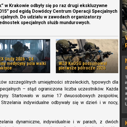
nik” w Krakowie odbyły się po raz drugi ekskluzywne
2015” pod egidą Dowódcy Centrum Operacji Specjalnych
alnych. Do udziału w zawodach organizatorzy
y jednostek specjalnych służb mundurowych.
X Unity 2026 - 24
iny medycyny pola walki
WZD KaOSG podsumował
aktyce
pierwsze półrocze 2026
1
ków szczególnych umiejętności strzeleckich, typowych dla
s
specjalnych – stąd ograniczona liczba uczestników. Każda
a
rużyny. Startowało w sumie 17 dwuosobowych zespołów,
. Strzelania indywidualne odbywały się w dzień i w nocy,
U
elania dynamiczne, indywidualnie i w parach, z dwóch