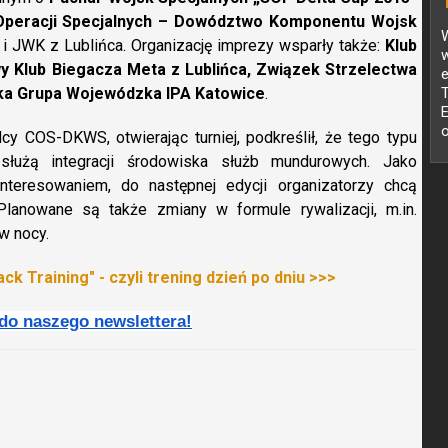
peracji Specjalnych – Dowództwo Komponentu Wojsk
W
 i JWK z Lublińca. Organizację imprezy wsparły także:
Klub
w
y Klub Biegacza Meta z Lublińca, Związek Strzelectwa
ka Grupa Wojewódzka IPA Katowice
.
y COS-DKWS, otwierając turniej, podkreślił, że tego typu
służą integracji środowiska służb mundurowych. Jako
teresowaniem, do następnej edycji organizatorzy chcą
Planowane są także zmiany w formule rywalizacji, m.in.
w nocy.
k Training" - czyli trening dzień po dniu >>>
 do naszego newslettera!