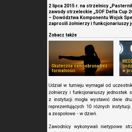
2 lipca 2015 r. na strzelnicy „Paster
zawody strzeleckie „SOF Delta Cup 
– Dowództwa Komponentu Wojsk Specj
zaprosili żołnierzy i funkcjonariusz
Zobacz także
MEDE
Skuteczna samoobrona bez
godz
formalności
w pr
Udział w turnieju wymagał od uczestni
żołnierzy i funkcjonariuszy jednostek 
z instytucji mogła wystawić dwie d
reprezentujących 10 różnych instytucji
a zespołowe - w dzień.
Zawodnicy wykonywali nietypowe strz