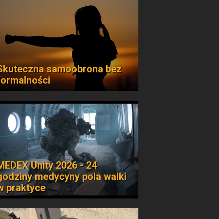
Skuteczna samoobrona bez
formalności
MEDEX Unity 2026 - 24
godziny medycyny pola walki
w praktyce