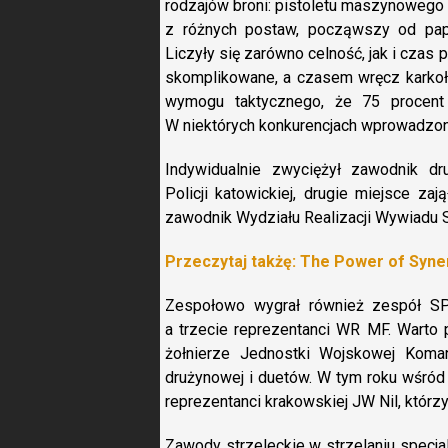
rodzajów broni: pistoletu maszynowego 
z różnych postaw, począwszy od pap
Liczyły się zarówno celność, jak i czas
skomplikowane, a czasem wręcz karkoło
wymogu taktycznego, że 75 procent 
W niektórych konkurencjach wprowadzono
Indywidualnie zwyciężył zawodnik dr
Policji katowickiej, drugie miejsce z
zawodnik Wydziału Realizacji Wywiadu 
Przeczytaj takżę: The Power of Syner
Zespołowo wygrał również zespół SPA
a trzecie reprezentanci WR MF. Warto
żołnierze Jednostki Wojskowej Koman
drużynowej i duetów. W tym roku wśród 
reprezentanci krakowskiej JW Nil, którzy
Zawody strzeleckie w strzelaniu specj