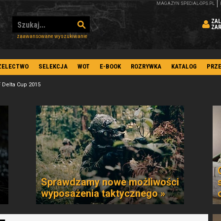
MAGAZYN SPECIAL-OPS.PL
ZAL
ZA
zaawansowane wyszukiwanie
ZELECTWO
SELEKCJA
WOT
E-BOOK
ROZRYWKA
KATALOG
PRZ
 Delta Cup 2015
Sprawdzamy nowe możliwości
wyposażenia taktycznego »