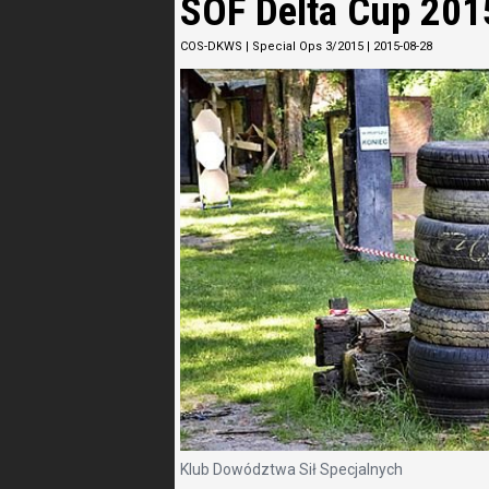
SOF Delta Cup 201
COS-DKWS
|
Special Ops 3/2015
|
2015-08-28
Klub Dowództwa Sił Specjalnych