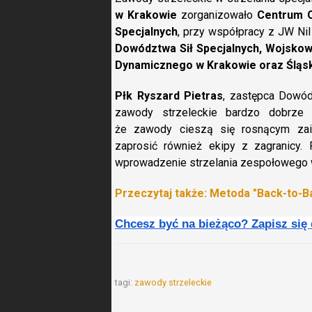
w Krakowie
zorganizowało
Centrum O
Specjalnych
, przy współpracy z JW Nil
Dowództwa Sił Specjalnych, Wojskow
Dynamicznego w Krakowie oraz Śląs
Płk Ryszard Pietras
, zastępca Dowódc
zawody strzeleckie bardzo dobrze 
że zawody cieszą się rosnącym zain
zaprosić również ekipy z zagranicy. 
wprowadzenie strzelania zespołowego 
Przeczytaj także: Metoda "Back-to-Bac
Chcesz być na bieżąco? Zapisz się
tagi:
zawody strzeleckie