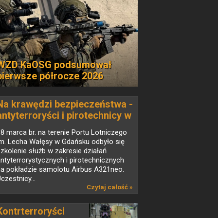
WZD KaOSG podsumował
pierwsze półrocze 2026
Na krawędzi bezpieczeństwa -
antyterroryści i pirotechnicy w
akcji na pokładzie Airbusa
8 marca br. na terenie Portu Lotniczego
im. Lecha Wałęsy w Gdańsku odbyło się
zkolenie służb w zakresie działań
ntyterrorystycznych i pirotechnicznych
na pokładzie samolotu Airbus A321neo.
czestnicy...
Czytaj całość »
Kontrterroryści