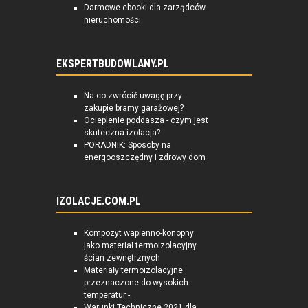
Darmowe ebooki dla zarządców
nieruchomości
EKSPERTBUDOWLANY.PL
Na co zwrócić uwagę przy
zakupie bramy garażowej?
Ocieplenie poddasza - czym jest
skuteczna izolacja?
PORADNIK: Sposoby na
energooszczędny i zdrowy dom
IZOLACJE.COM.PL
Kompozyt wapienno-konopny
jako materiał termoizolacyjny
ścian zewnętrznych
Materiały termoizolacyjne
przeznaczone do wysokich
temperatur -...
Warunki Techniczne 2021 dla