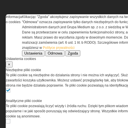
Informacja
Klikacjąc "Zgoda" akceptujesz zapisywanie wszystkich danych na tw
o cookies
"Odmowa" oznacza zapisywanie tylko danych niezbędnych do funkcj
REGULAMIN
Administratorem danych jest Grupa Medium sp. z o.o. z siedzibą w 
Dane są przetwarzane w celu zapewnienia funkcjonalności strony, a
Regulamin określa zasady korzystania z portalu
reklam. Masz prawo do wycofania zgody w dowolnym momencie. Da
www.special-ops.pl
realizxacji zamówienia (art. 6 ust. 1 lit. b RODO). Szczegółowe inf
znajdziesz w
Polityce prywatności
Ustawienia
Odmowa
Zgoda
Korzystanie z portalu jest równoznaczne
Ustawienia cookies
z zaakceptowaniem warunków ustanowionych
×
przez Grupa MEDIUM Spółka z ograniczoną
Niezbędne pliki cookie
odpowiedzialnością Spółka komandytowa, nr KRS:
Te pliki cookie są niezbędne do działania strony i nie można ich wyłączyć. Słu
0000537655, NIP 1132860378, REGON 146393437
zawartości koszyka użytkownika. Możesz ustawić przeglądarkę tak, aby blokował
(zwana dalej Grupa MEDIUM) w postaci Regulaminu.
strona nie będzie działała poprawnie. Te pliki cookie pozwalają na identyfika
Przeczytaj regulamin
Analityczne pliki cookie
Te pliki cookie pozwalają liczyć wizyty i źródła ruchu. Dzięki tym plikom wiadom
popularne i w jaki sposób poruszają się odwiedzający stronę. Wszystkie inform
cookie są anonimowe.
PRYWATNOŚĆ