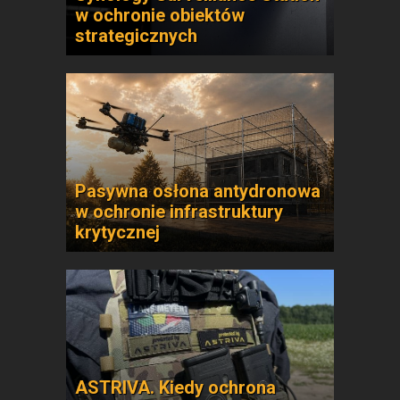
w ochronie obiektów
strategicznych
Pasywna osłona antydronowa
w ochronie infrastruktury
krytycznej
ASTRIVA. Kiedy ochrona