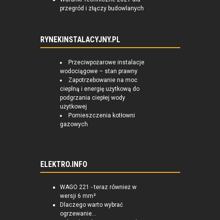
przegród i złączy budowlanych
RYNEKINSTALACYJNY.PL
Przeciwpożarowe instalacje
wodociągowe – stan prawny
Zapotrzebowanie na moc
cieplną i energię użytkową do
podgrzania ciepłej wody
użytkowej
Pomieszczenia kotłowni
gazowych
ELEKTRO.INFO
WAGO 221 - teraz również w
wersji 6 mm²
Dlaczego warto wybrać
ogrzewanie...