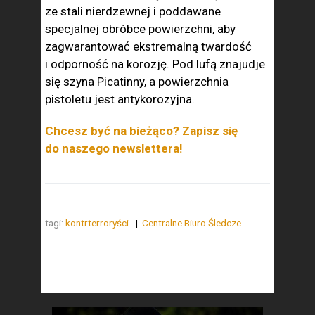
ze stali nierdzewnej i poddawane
specjalnej obróbce powierzchni, aby
zagwarantować ekstremalną twardość
i odporność na korozję. Pod lufą znajudje
się szyna Picatinny, a powierzchnia
pistoletu jest antykorozyjna.
Chcesz być na bieżąco? Zapisz się
do naszego newslettera!
tagi:
kontrterroryści
Centralne Biuro Śledcze