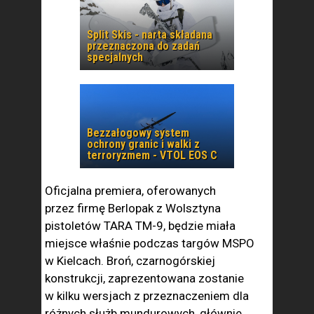
Split Skis - narta składana
przeznaczona do zadań
specjalnych
Bezzałogowy system
ochrony granic i walki z
terroryzmem - VTOL EOS C
Oficjalna premiera, oferowanych
przez firmę Berlopak z Wolsztyna
pistoletów TARA TM-9, będzie miała
miejsce właśnie podczas targów MSPO
w Kielcach. Broń, czarnogórskiej
konstrukcji, zaprezentowana zostanie
w kilku wersjach z przeznaczeniem dla
różnych służb mundurowych, głównie