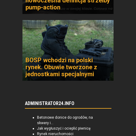
nowoczesna definicja strzelby
pump-action
BOSP wchodzi na polski
rynek. Obuwie tworzone z
jednostkami specjalnymi
ADMINISTRATOR24.INFO
Betonowe donice do ogrodów, na
skwery i...
Jak wygłuszyć i ocieplić piwnicę
Rynek nieruchomości