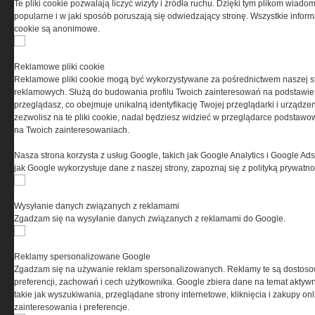
Te pliki cookie pozwalają liczyć wizyty i źródła ruchu. Dzięki tym plikom wiadom
popularne i w jaki sposób poruszają się odwiedzający stronę. Wszystkie inform
cookie są anonimowe.
PRYWATNOŚĆ
Reklamowe pliki cookie
Reklamowe pliki cookie mogą być wykorzystywane za pośrednictwem naszej s
Ta witryna wykorzystuje pliki cookies do przechowywania
reklamowych. Służą do budowania profilu Twoich zainteresowań na podstawie i
informacji na Twoim komputerze. Pliki cookies stosujemy
przeglądasz, co obejmuje unikalną identyfikację Twojej przeglądarki i urządze
w celu świadczenia usług na najwyższym poziomie,
zezwolisz na te pliki cookie, nadal będziesz widzieć w przeglądarce podstawow
w tym w sposób dostosowany do indywidualnych potrzeb.
na Twoich zainteresowaniach.
Korzystanie z witryny bez zmiany ustawień dotyczących
cookies oznacza, że będą one zamieszczane w Twoim
Nasza strona korzysta z usług Google, takich jak Google Analytics i Google Ads
urządzeniu końcowym. W każdym momencie możesz
jak Google wykorzystuje dane z naszej strony, zapoznaj się z polityką prywatn
dokonać zmiany ustawień przeglądarki dotyczących
cookies. Nim Państwo zaczną korzystać z naszego
serwisu prosimy o zapoznanie się z naszą
polityką
Wysyłanie danych związanych z reklamami
prywatności
oraz
informacją o cookies
.
Zgadzam się na wysyłanie danych związanych z reklamami do Google.
Reklamy spersonalizowane Google
Zgadzam się na używanie reklam spersonalizowanych. Reklamy te są dostos
preferencji, zachowań i cech użytkownika. Google zbiera dane na temat aktywn
takie jak wyszukiwania, przeglądane strony internetowe, kliknięcia i zakupy onl
zainteresowania i preferencje.