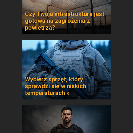
Czy Twoja infrastruktura jest
gotowa na zagrożenia z
powietrza?
Wybierz sprzęt, który
sprawdzi się w niskich
temperaturach »