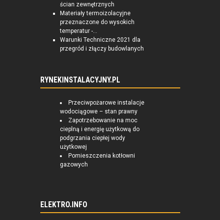
ścian zewnętrznych
Materiały termoizolacyjne
przeznaczone do wysokich
temperatur -...
Warunki Techniczne 2021 dla
przegród i złączy budowlanych
RYNEKINSTALACYJNY.PL
Przeciwpożarowe instalacje
wodociągowe – stan prawny
Zapotrzebowanie na moc
cieplną i energię użytkową do
podgrzania ciepłej wody
użytkowej
Pomieszczenia kotłowni
gazowych
ELEKTRO.INFO