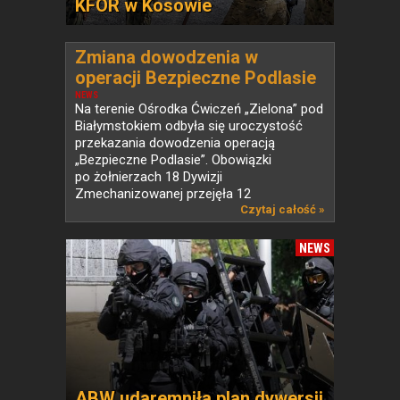
KFOR w Kosowie
Zmiana dowodzenia w
operacji Bezpieczne Podlasie
NEWS
Na terenie Ośrodka Ćwiczeń „Zielona” pod
Białymstokiem odbyła się uroczystość
przekazania dowodzenia operacją
„Bezpieczne Podlasie”. Obowiązki
po żołnierzach 18 Dywizji
Zmechanizowanej przejęła 12
Szczecińska...
Czytaj całość »
NEWS
ABW udaremniła plan dywersji