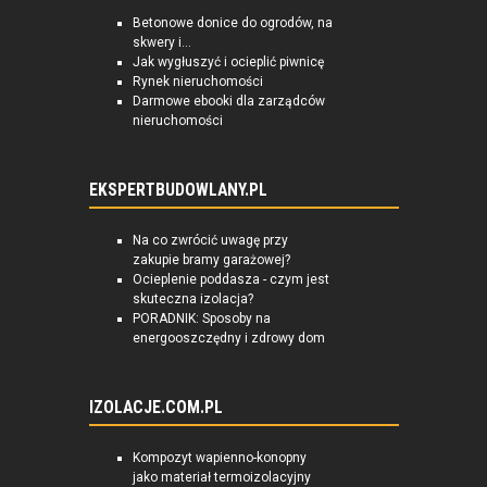
Betonowe donice do ogrodów, na
skwery i...
Jak wygłuszyć i ocieplić piwnicę
Rynek nieruchomości
Darmowe ebooki dla zarządców
nieruchomości
EKSPERTBUDOWLANY.PL
Na co zwrócić uwagę przy
zakupie bramy garażowej?
Ocieplenie poddasza - czym jest
skuteczna izolacja?
PORADNIK: Sposoby na
energooszczędny i zdrowy dom
IZOLACJE.COM.PL
Kompozyt wapienno-konopny
jako materiał termoizolacyjny