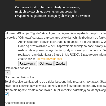
Codzienne źródło informacji o taktyce, szkoleniu,
misjach bojowych, uzbrojeniu, umundurowaniu
i wyposażeniu jednostek specjalnych w kraju i na świecie.
Informacja
Klikacjąc "Zgoda" akceptujesz zapisywanie wszystkich danych na tw
o cookies
"Odmowa" oznacza zapisywanie tylko danych niezbędnych do funkcj
REGULAMIN
Administratorem danych jest Grupa Medium sp. z o.o. z siedzibą w 
Dane są przetwarzane w celu zapewnienia funkcjonalności strony, a
Regulamin określa zasady korzystania z portalu
reklam. Masz prawo do wycofania zgody w dowolnym momencie. Da
www.special-ops.pl
realizxacji zamówienia (art. 6 ust. 1 lit. b RODO). Szczegółowe inf
znajdziesz w
Polityce prywatności
Ustawienia
Odmowa
Zgoda
Korzystanie z portalu jest równoznaczne
Ustawienia cookies
z zaakceptowaniem warunków ustanowionych
×
przez Grupa MEDIUM Spółka z ograniczoną
Niezbędne pliki cookie
odpowiedzialnością Spółka komandytowa, nr KRS:
Te pliki cookie są niezbędne do działania strony i nie można ich wyłączyć. Słu
0000537655, NIP 1132860378, REGON 146393437
zawartości koszyka użytkownika. Możesz ustawić przeglądarkę tak, aby blokował
(zwana dalej Grupa MEDIUM) w postaci Regulaminu.
strona nie będzie działała poprawnie. Te pliki cookie pozwalają na identyfika
Przeczytaj regulamin
Analityczne pliki cookie