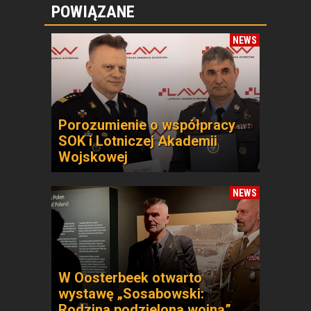
POWIĄZANE
NEWS
Porozumienie o współpracy
SOK i Lotniczej Akademii
Wojskowej
NEWS
W Oosterbeek otwarto
wystawę „Sosabowski:
Rodzina podzielona wojną”