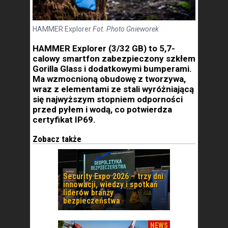
HAMMER Explorer
Fot. Photo Gnieworek
HAMMER Explorer (3/32 GB) to 5,7-
calowy smartfon zabezpieczony szkłem
Gorilla Glass i dodatkowymi bumperami.
Ma wzmocnioną obudowę z tworzywa,
wraz z elementami ze stali wyróżniającą
się najwyższym stopniem odporności
przed pyłem i wodą, co potwierdza
certyfikat IP69.
Zobacz także
Security Expo 2026 – trzy dni
innowacji, wiedzy i spotkań
liderów branży
bezpieczeństwa
NEWS