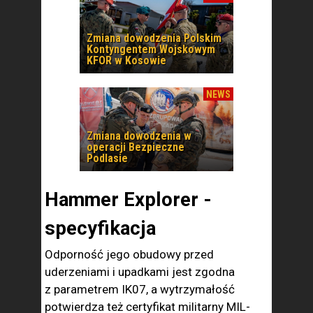
Zmiana dowodzenia Polskim
Kontyngentem Wojskowym
KFOR w Kosowie
NEWS
Zmiana dowodzenia w
operacji Bezpieczne
Podlasie
Hammer Explorer -
specyfikacja
Odporność jego obudowy przed
uderzeniami i upadkami jest zgodna
z parametrem IK07, a wytrzymałość
potwierdza też certyfikat militarny MIL-