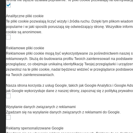
strona nie będzie działała poprawnie. Te pliki cookie pozwalają na identyfika
Ta witryna wykorzystuje pliki cookies do przechowywania
Analityczne pliki cookie
informacji na Twoim komputerze. Pliki cookies stosujemy
Te pliki cookie pozwalają liczyć wizyty i źródła ruchu. Dzięki tym plikom wiadom
w celu świadczenia usług na najwyższym poziomie,
popularne i w jaki sposób poruszają się odwiedzający stronę. Wszystkie inform
w tym w sposób dostosowany do indywidualnych potrzeb.
cookie są anonimowe.
Korzystanie z witryny bez zmiany ustawień dotyczących
cookies oznacza, że będą one zamieszczane w Twoim
urządzeniu końcowym. W każdym momencie możesz
Reklamowe pliki cookie
dokonać zmiany ustawień przeglądarki dotyczących
Reklamowe pliki cookie mogą być wykorzystywane za pośrednictwem naszej s
cookies. Nim Państwo zaczną korzystać z naszego
reklamowych. Służą do budowania profilu Twoich zainteresowań na podstawie i
serwisu prosimy o zapoznanie się z naszą
polityką
przeglądasz, co obejmuje unikalną identyfikację Twojej przeglądarki i urządze
prywatności
oraz
informacją o cookies
.
zezwolisz na te pliki cookie, nadal będziesz widzieć w przeglądarce podstawow
na Twoich zainteresowaniach.
Nasza strona korzysta z usług Google, takich jak Google Analytics i Google Ads
jak Google wykorzystuje dane z naszej strony, zapoznaj się z polityką prywatn
Wysyłanie danych związanych z reklamami
Zgadzam się na wysyłanie danych związanych z reklamami do Google.
Copyright © 2004-2019 Grupa MEDIUM Spółka z ograniczoną odpowiedzialnością
Spółka komandytowa, nr KRS: 0000537655. Wszelkie prawa, w tym Autora,
Wydawcy i Producenta bazy danych zastrzeżone. Jakiekolwiek dalsze
rozpowszechnianie artykułów zabronione. Korzystanie z serwisu i
zamieszczonych w nim utworów i danych wyłącznie na zasadach określonych w
Reklamy spersonalizowane Google
Zasadach korzystania z serwisu.
Special-Ops