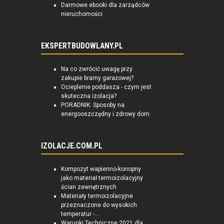
Darmowe ebooki dla zarządców
nieruchomości
EKSPERTBUDOWLANY.PL
Na co zwrócić uwagę przy
zakupie bramy garażowej?
Ocieplenie poddasza - czym jest
skuteczna izolacja?
PORADNIK: Sposoby na
energooszczędny i zdrowy dom
IZOLACJE.COM.PL
Kompozyt wapienno-konopny
jako materiał termoizolacyjny
ścian zewnętrznych
Materiały termoizolacyjne
przeznaczone do wysokich
temperatur -...
Warunki Techniczne 2021 dla