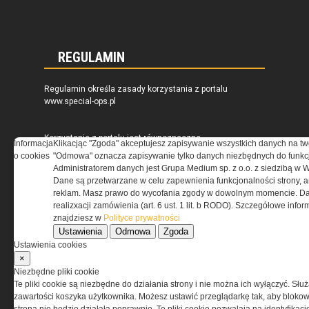
REGULAMIN
Regulamin określa zasady korzystania z portalu
www.special-ops.pl
Korzystanie z portalu jest równoznaczne
Informacja
Klikacjąc "Zgoda" akceptujesz zapisywanie wszystkich danych na tw
z zaakceptowaniem warunków ustanowionych
o cookies
"Odmowa" oznacza zapisywanie tylko danych niezbędnych do funkcj
przez Grupa MEDIUM Spółka z ograniczoną
Administratorem danych jest Grupa Medium sp. z o.o. z siedzibą w 
odpowiedzialnością Spółka komandytowa, nr KRS:
Dane są przetwarzane w celu zapewnienia funkcjonalności strony, a
0000537655, NIP 1132860378, REGON 146393437
reklam. Masz prawo do wycofania zgody w dowolnym momencie. Da
(zwana dalej Grupa MEDIUM) w postaci Regulaminu.
realizxacji zamówienia (art. 6 ust. 1 lit. b RODO). Szczegółowe inf
znajdziesz w
Polityce prywatności
Ustawienia
Odmowa
Zgoda
Przeczytaj regulamin
Ustawienia cookies
×
Niezbędne pliki cookie
Te pliki cookie są niezbędne do działania strony i nie można ich wyłączyć. Słu
zawartości koszyka użytkownika. Możesz ustawić przeglądarkę tak, aby blokował
PRYWATNOŚĆ