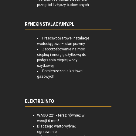
przegród i złączy budowlanych
RYNEKINSTALACYJNY.PL
Przeciwpożarowe instalacje
wodociągowe – stan prawny
Zapotrzebowanie na moc
cieplną i energię użytkową do
podgrzania ciepłej wody
użytkowej
Pomieszczenia kotłowni
gazowych
ELEKTRO.INFO
WAGO 221 - teraz również w
wersji 6 mm²
Dlaczego warto wybrać
ogrzewanie...