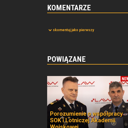
KOMENTARZE
skomentuj jako pierwszy
POWIĄZANE
NE
Porozumienie o współpracy
SOK i Lotniczej Akademii
Wojskowej