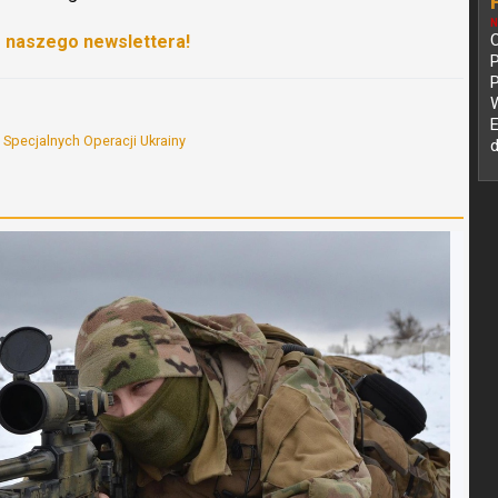
N
o naszego newslettera!
P
E
y Specjalnych Operacji Ukrainy
d