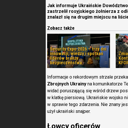
Jak informuje Ukraińskie Dowództwo S
zastrzelił rosyjskiego żołnierza z o
znalazł się na drugim miejscu na liśc
Zobacz także
Security Expo 2026 – trzy dni
innowacji, wiedzy i spotkań
Zmia
liderów branży
Kon
bezpieczeństwa
KFOR
Informacje o rekordowym strzale przek
Zbrojnych Ukrainy
na komunikatorze Te
widać poruszającą się wśród drzew posta
w klatkę piersiową. Ukraińskie wojsko n
w sprawie tego zdarzenia. Nie znany jes
użył ukraiński snajper.
Łowcy oficerów