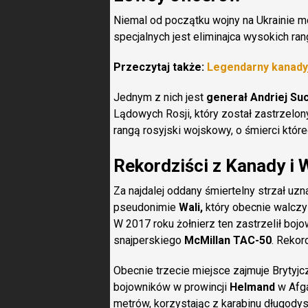
Niemal od początku wojny na Ukrainie m
specjalnych jest eliminajca wysokich ran
Przeczytaj także:
Legendarny kanadyj
Jednym z nich jest
generał Andriej Su
Lądowych Rosji, który został zastrzelon
rangą rosyjski wojskowy, o śmierci któr
Rekordziści z Kanady i W
Za najdalej oddany śmiertelny strzał uz
pseudonimie
Wali,
który obecnie walczy
W 2017 roku żołnierz ten zastrzelił boj
snajperskiego
McMillan TAC-50
. Rekor
Obecnie trzecie miejsce zajmuje Brytyjc
bojowników w prowincji
Helmand
w Afga
metrów, korzystając z karabinu długod