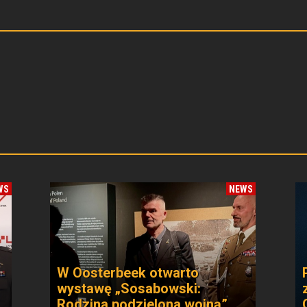
WS
NEWS
W Oosterbeek otwarto
wystawę „Sosabowski:
Rodzina podzielona wojną”