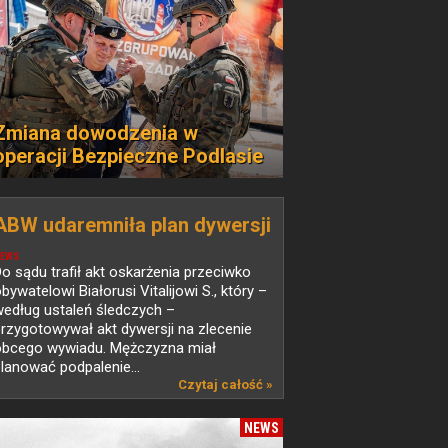
Zmiana dowodzenia w
operacji Bezpieczne Podlasie
ABW udaremniła plan dywersji
EWS
o sądu trafił akt oskarżenia przeciwko
bywatelowi Białorusi Vitalijowi S., który –
edług ustaleń śledczych –
rzygotowywał akt dywersji na zlecenie
obcego wywiadu. Mężczyzna miał
lanować podpalenie...
Czytaj całość »
NEWS