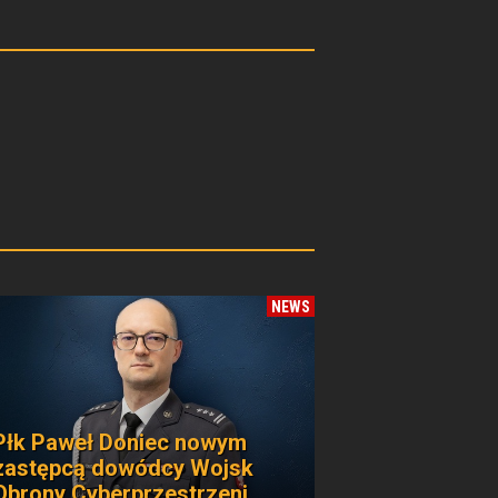
NEWS
Płk Paweł Doniec nowym
zastępcą dowódcy Wojsk
Obrony Cyberprzestrzeni