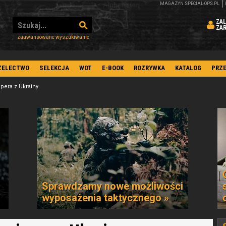
MAGAZYN SPECIAL-OPS.PL
ZAL
ZA
zaawansowane wyszukiwanie
ZELECTWO
SELEKCJA
WOT
E-BOOK
ROZRYWKA
KATALOG
PRZ
jpera z Ukrainy
Sprawdzamy nowe możliwości
wyposażenia taktycznego »