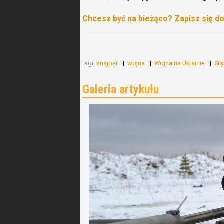
Chcesz być na bieżąco? Zapisz się d
tagi:
snajper
wojna
Wojna na Ukrainie
Sił