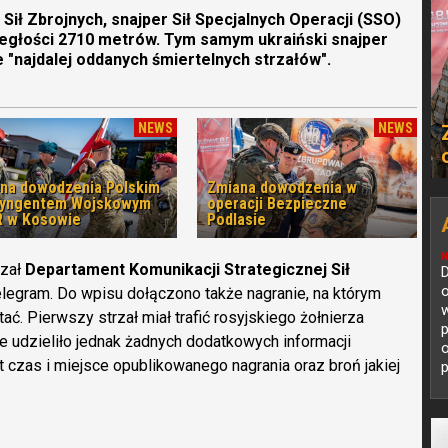
ił Zbrojnych, snajper Sił Specjalnych Operacji (SSO)
dległości 2710 metrów. Tym samym ukraiński snajper
ie "najdalej oddanych śmiertelnych strzałów".
NEWS
NEWS
na dowodzenia Polskim
Zmiana dowodzenia w
tyngentem Wojskowym
operacji Bezpieczne
 w Kosowie
Podlasie
N
azał
Departament Komunikacji Strategicznej Sił
D
o
legram. Do wpisu dołączono także nagranie, na którym
w
ć. Pierwszy strzał miał trafić rosyjskiego żołnierza
p
ie udzieliło jednak żadnych dodatkowych informacji
t czas i miejsce opublikowanego nagrania oraz broń jakiej
p