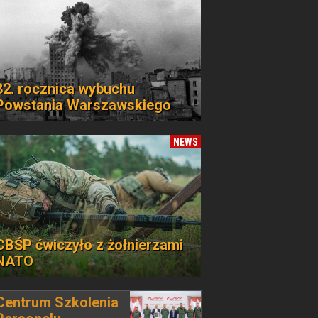
82. rocznica wybuchu
Powstania Warszawskiego
NEWS
CBŚP ćwiczyło z żołnierzami
NATO
Centrum Szkolenia