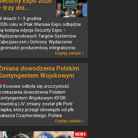
Security Expo 2026
– trzy dni...
W dniach 1–3 grudnia
2026 roku w Ptak Warsaw Expo odbędzie
ię kolejna edycja Security Expo –
Międzynarodowych Targów Systemów
Zabezpieczeń i Ochrony. Wydarzenie
gromadzi producentów, integratorów...
Czytaj całość »
Zmiana dowodzenia Polskim
Kontyngentem Wojskowym
KFOR w Kosowie
EWS
W Kosowie odbyła się uroczystość
przekazania dowodzenia Polskim
Kontyngentem Wojskowym KFOR.
owódcą LIV zmiany został płk Piotr
iapka, który przejął obowiązki od płk.
Łukasza Czacherskiego. Polska
d ponad...
Czytaj całość »
NEWS