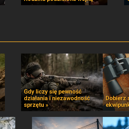
Gdy liczy się pewność
działania i niezawodność
Dobierz 
sprzętu »
ekwipun