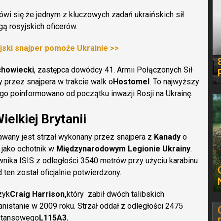
ówi się że jednym z kluczowych zadań ukraińskich sił
gą rosyjskich oficerów.
ski snajper pomoże Ukrainie >>
chowiecki
, zastępca dowódcy 41. Armii Połączonych Sił
y przez snajpera w trakcie walk o
Hostomel
. To najwyższy
ego poinformowano od początku inwazji Rosji na Ukrainę.
ielkiej Brytanii
nawany jest strzał wykonany przez snajpera z
Kanady
o
 jako ochotnik w
Międzynarodowym Legionie Ukrainy
.
ownika ISIS z odległości 3540 metrów przy użyciu karabinu
d ten został oficjalnie potwierdzony.
zyk
Craig Harrison,
który zabił dwóch talibskich
nistanie w 2009 roku. Strzał oddał z odległości 2475
ystansowego
L115A3.