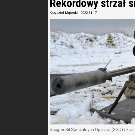
Rekordowy strzał s
Krzysztof Mątecki
|
2022-11-17
Snajper Sił Specjalnych Operacji (SSO) Ukrai