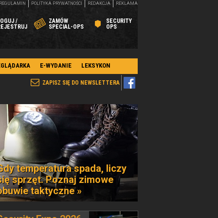
REGULAMIN
POLITYKA PRYWATNOŚCI
REDAKCJA
REKLAMA
OGUJ /
ZAMÓW
SECURITY
REJESTRUJ
SPECIAL-OPS
OPS
EGLĄDARKA
E-WYDANIE
LEKSYKON
ZAPISZ SIĘ DO NEWSLETTERA
Gdy temperatura spada, liczy
się sprzęt. Poznaj zimowe
obuwie taktyczne »