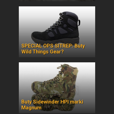
SPECIAL OPS SITREP: Buty
Wild Things Gear?
Buty Sidewinder HPI marki
Magnum