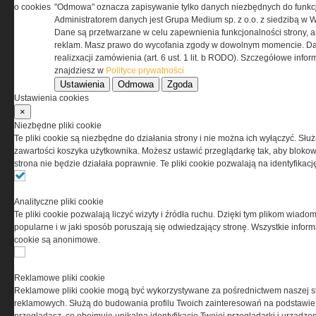
przez Grupa MEDIUM Spółka z ograniczoną
o cookies
"Odmowa" oznacza zapisywanie tylko danych niezbędnych do funkcj
odpowiedzialnością Spółka komandytowa, nr KRS:
Administratorem danych jest Grupa Medium sp. z o.o. z siedzibą w 
0000537655, NIP 1132860378, REGON 146393437
Dane są przetwarzane w celu zapewnienia funkcjonalności strony, a
(zwana dalej Grupa MEDIUM) w postaci Regulaminu.
reklam. Masz prawo do wycofania zgody w dowolnym momencie. Da
realizxacji zamówienia (art. 6 ust. 1 lit. b RODO). Szczegółowe inf
znajdziesz w
Polityce prywatności
Przeczytaj regulamin
Ustawienia
Odmowa
Zgoda
Ustawienia cookies
×
Niezbędne pliki cookie
Te pliki cookie są niezbędne do działania strony i nie można ich wyłączyć. Słu
PRYWATNOŚĆ
zawartości koszyka użytkownika. Możesz ustawić przeglądarkę tak, aby blokował
strona nie będzie działała poprawnie. Te pliki cookie pozwalają na identyfika
Ta witryna wykorzystuje pliki cookies do przechowywania
informacji na Twoim komputerze. Pliki cookies stosujemy
Analityczne pliki cookie
w celu świadczenia usług na najwyższym poziomie,
Te pliki cookie pozwalają liczyć wizyty i źródła ruchu. Dzięki tym plikom wiadom
w tym w sposób dostosowany do indywidualnych potrzeb.
popularne i w jaki sposób poruszają się odwiedzający stronę. Wszystkie inform
Korzystanie z witryny bez zmiany ustawień dotyczących
cookie są anonimowe.
cookies oznacza, że będą one zamieszczane w Twoim
urządzeniu końcowym. W każdym momencie możesz
dokonać zmiany ustawień przeglądarki dotyczących
Reklamowe pliki cookie
cookies. Nim Państwo zaczną korzystać z naszego
Reklamowe pliki cookie mogą być wykorzystywane za pośrednictwem naszej s
serwisu prosimy o zapoznanie się z naszą
polityką
reklamowych. Służą do budowania profilu Twoich zainteresowań na podstawie i
prywatności
oraz
informacją o cookies
.