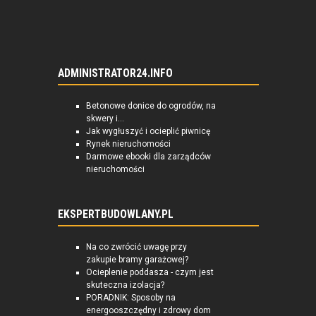
ADMINISTRATOR24.INFO
Betonowe donice do ogrodów, na
skwery i...
Jak wygłuszyć i ocieplić piwnicę
Rynek nieruchomości
Darmowe ebooki dla zarządców
nieruchomości
EKSPERTBUDOWLANY.PL
Na co zwrócić uwagę przy
zakupie bramy garażowej?
Ocieplenie poddasza - czym jest
skuteczna izolacja?
PORADNIK: Sposoby na
energooszczędny i zdrowy dom