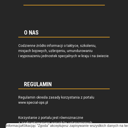
O NAS
Codzienne źródło informacji o taktyce, szkoleniu,
misjach bojowych, uzbrojeniu, umundurowaniu
i wyposażeniu jednostek specjalnych w kraju i na świecie.
REGULAMIN
Regulamin określa zasady korzystania z portalu
www.special-ops.pl
Korzystanie z portalu jest równoznaczne
z zaakceptowaniem warunków ustanowionych
Informacja
Klikacjąc "Zgoda" akceptujesz zapisywanie wszystkich danych na tw