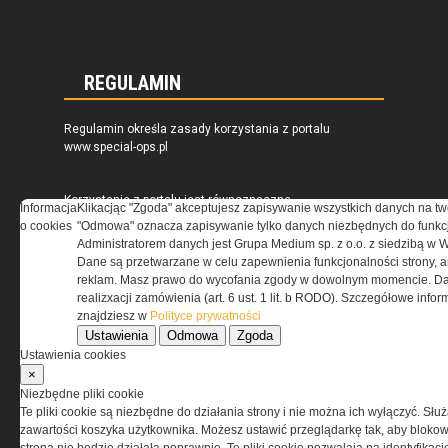
REGULAMIN
Regulamin określa zasady korzystania z portalu
www.special-ops.pl
Korzystanie z portalu jest równoznaczne
Informacja
Klikacjąc "Zgoda" akceptujesz zapisywanie wszystkich danych na tw
z zaakceptowaniem warunków ustanowionych
o cookies
"Odmowa" oznacza zapisywanie tylko danych niezbędnych do funkcj
przez Grupa MEDIUM Spółka z ograniczoną
Administratorem danych jest Grupa Medium sp. z o.o. z siedzibą w 
odpowiedzialnością Spółka komandytowa, nr KRS:
Dane są przetwarzane w celu zapewnienia funkcjonalności strony, a
0000537655, NIP 1132860378, REGON 146393437
reklam. Masz prawo do wycofania zgody w dowolnym momencie. Da
(zwana dalej Grupa MEDIUM) w postaci Regulaminu.
realizxacji zamówienia (art. 6 ust. 1 lit. b RODO). Szczegółowe inf
znajdziesz w
Polityce prywatności
Ustawienia
Odmowa
Zgoda
Przeczytaj regulamin
Ustawienia cookies
×
Niezbędne pliki cookie
Te pliki cookie są niezbędne do działania strony i nie można ich wyłączyć. Słu
zawartości koszyka użytkownika. Możesz ustawić przeglądarkę tak, aby blokował
PRYWATNOŚĆ