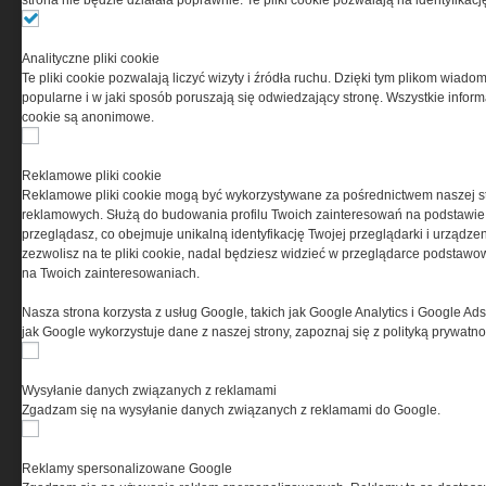
strona nie będzie działała poprawnie. Te pliki cookie pozwalają na identyfika
Ta witryna wykorzystuje pliki cookies do przechowywania
Analityczne pliki cookie
informacji na Twoim komputerze. Pliki cookies stosujemy
Te pliki cookie pozwalają liczyć wizyty i źródła ruchu. Dzięki tym plikom wiadom
w celu świadczenia usług na najwyższym poziomie,
popularne i w jaki sposób poruszają się odwiedzający stronę. Wszystkie inform
w tym w sposób dostosowany do indywidualnych potrzeb.
cookie są anonimowe.
Korzystanie z witryny bez zmiany ustawień dotyczących
cookies oznacza, że będą one zamieszczane w Twoim
urządzeniu końcowym. W każdym momencie możesz
Reklamowe pliki cookie
dokonać zmiany ustawień przeglądarki dotyczących
Reklamowe pliki cookie mogą być wykorzystywane za pośrednictwem naszej s
cookies. Nim Państwo zaczną korzystać z naszego
reklamowych. Służą do budowania profilu Twoich zainteresowań na podstawie i
serwisu prosimy o zapoznanie się z naszą
polityką
przeglądasz, co obejmuje unikalną identyfikację Twojej przeglądarki i urządze
prywatności
oraz
informacją o cookies
.
zezwolisz na te pliki cookie, nadal będziesz widzieć w przeglądarce podstawow
na Twoich zainteresowaniach.
Nasza strona korzysta z usług Google, takich jak Google Analytics i Google Ads
jak Google wykorzystuje dane z naszej strony, zapoznaj się z polityką prywatn
Wysyłanie danych związanych z reklamami
Zgadzam się na wysyłanie danych związanych z reklamami do Google.
Copyright © 2004-2019 Grupa MEDIUM Spółka z ograniczoną odpowiedzialnością
Spółka komandytowa, nr KRS: 0000537655. Wszelkie prawa, w tym Autora,
Wydawcy i Producenta bazy danych zastrzeżone. Jakiekolwiek dalsze
rozpowszechnianie artykułów zabronione. Korzystanie z serwisu i
zamieszczonych w nim utworów i danych wyłącznie na zasadach określonych w
Reklamy spersonalizowane Google
Zasadach korzystania z serwisu.
Special-Ops