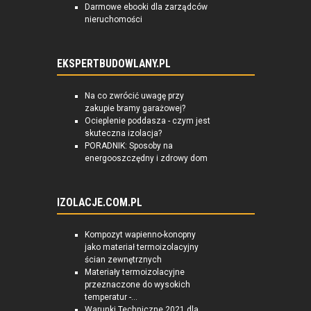
Darmowe ebooki dla zarządców
nieruchomości
EKSPERTBUDOWLANY.PL
Na co zwrócić uwagę przy
zakupie bramy garażowej?
Ocieplenie poddasza - czym jest
skuteczna izolacja?
PORADNIK: Sposoby na
energooszczędny i zdrowy dom
IZOLACJE.COM.PL
Kompozyt wapienno-konopny
jako materiał termoizolacyjny
ścian zewnętrznych
Materiały termoizolacyjne
przeznaczone do wysokich
temperatur -...
Warunki Techniczne 2021 dla