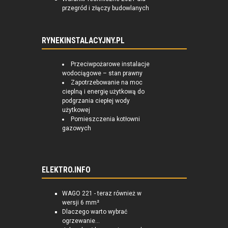
przegród i złączy budowlanych
RYNEKINSTALACYJNY.PL
Przeciwpożarowe instalacje
wodociągowe – stan prawny
Zapotrzebowanie na moc
cieplną i energię użytkową do
podgrzania ciepłej wody
użytkowej
Pomieszczenia kotłowni
gazowych
ELEKTRO.INFO
WAGO 221 - teraz również w
wersji 6 mm²
Dlaczego warto wybrać
ogrzewanie...