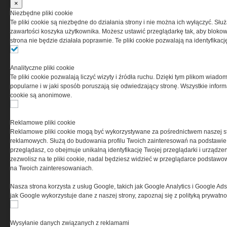
×
przez Grupa MEDIUM Spółka z ograniczoną
Niezbędne pliki cookie
odpowiedzialnością Spółka komandytowa, nr KRS:
Te pliki cookie są niezbędne do działania strony i nie można ich wyłączyć. Słu
0000537655, NIP 1132860378, REGON 146393437
zawartości koszyka użytkownika. Możesz ustawić przeglądarkę tak, aby blokował
(zwana dalej Grupa MEDIUM) w postaci Regulaminu.
strona nie będzie działała poprawnie. Te pliki cookie pozwalają na identyfika
Przeczytaj regulamin
Analityczne pliki cookie
Te pliki cookie pozwalają liczyć wizyty i źródła ruchu. Dzięki tym plikom wiadom
popularne i w jaki sposób poruszają się odwiedzający stronę. Wszystkie inform
cookie są anonimowe.
PRYWATNOŚĆ
Reklamowe pliki cookie
Reklamowe pliki cookie mogą być wykorzystywane za pośrednictwem naszej s
Ta witryna wykorzystuje pliki cookies do przechowywania
reklamowych. Służą do budowania profilu Twoich zainteresowań na podstawie i
informacji na Twoim komputerze. Pliki cookies stosujemy
przeglądasz, co obejmuje unikalną identyfikację Twojej przeglądarki i urządze
w celu świadczenia usług na najwyższym poziomie,
zezwolisz na te pliki cookie, nadal będziesz widzieć w przeglądarce podstawow
w tym w sposób dostosowany do indywidualnych potrzeb.
na Twoich zainteresowaniach.
Korzystanie z witryny bez zmiany ustawień dotyczących
cookies oznacza, że będą one zamieszczane w Twoim
Nasza strona korzysta z usług Google, takich jak Google Analytics i Google Ads
urządzeniu końcowym. W każdym momencie możesz
jak Google wykorzystuje dane z naszej strony, zapoznaj się z polityką prywatn
dokonać zmiany ustawień przeglądarki dotyczących
cookies. Nim Państwo zaczną korzystać z naszego
serwisu prosimy o zapoznanie się z naszą
polityką
Wysyłanie danych związanych z reklamami
prywatności
oraz
informacją o cookies
.