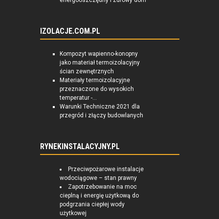
energooszczędny i zdrowy dom
IZOLACJE.COM.PL
Kompozyt wapienno-konopny
jako materiał termoizolacyjny
ścian zewnętrznych
Materiały termoizolacyjne
przeznaczone do wysokich
temperatur -...
Warunki Techniczne 2021 dla
przegród i złączy budowlanych
RYNEKINSTALACYJNY.PL
Przeciwpożarowe instalacje
wodociągowe – stan prawny
Zapotrzebowanie na moc
cieplną i energię użytkową do
podgrzania ciepłej wody
użytkowej