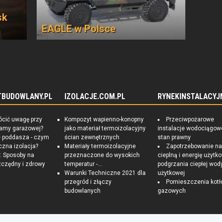
sk
EAGLE w Polsce
TBUDOWLANY.PL
IZOLACJE.COM.PL
RYNEKINSTALACYJ
ócić uwagę przy
Kompozyt wapienno-konopny
Przeciwpożarowe
ramy garażowej?
jako materiał termoizolacyjny
instalacje wodociągow
e poddasza - czym
ścian zewnętrznych
stan prawny
czna izolacja?
Materiały termoizolacyjne
Zapotrzebowanie n
 Sposoby na
przeznaczone do wysokich
cieplną i energię użytk
czędny i zdrowy
temperatur -...
podgrzania ciepłej wod
Warunki Techniczne 2021 dla
użytkowej
przegród i złączy
Pomieszczenia kotł
budowlanych
gazowych