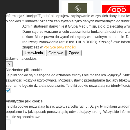
Informacja
Klikacjąc "Zgoda" akceptujesz zapisywanie wszystkich danych na tw
o cookies
"Odmowa" oznacza zapisywanie tylko danych niezbędnych do funkcj
Administratorem danych jest Grupa Medium sp. z o.o. z siedzibą w 
Dane są przetwarzane w celu zapewnienia funkcjonalności strony, a
reklam. Masz prawo do wycofania zgody w dowolnym momencie. Da
realizxacji zamówienia (art. 6 ust. 1 lit. b RODO). Szczegółowe inf
znajdziesz w
Polityce prywatności
O NAS
Ustawienia
Odmowa
Zgoda
Ustawienia cookies
×
Codzienne źródło informacji o taktyce, s
Niezbędne pliki cookie
misjach bojowych, uzbrojeniu, umundur
Te pliki cookie są niezbędne do działania strony i nie można ich wyłączyć. Słu
i wyposażeniu jednostek specjalnych w k
zawartości koszyka użytkownika. Możesz ustawić przeglądarkę tak, aby blokował
i na świecie.
strona nie będzie działała poprawnie. Te pliki cookie pozwalają na identyfika
Analityczne pliki cookie
Te pliki cookie pozwalają liczyć wizyty i źródła ruchu. Dzięki tym plikom wiadom
popularne i w jaki sposób poruszają się odwiedzający stronę. Wszystkie inform
cookie są anonimowe.