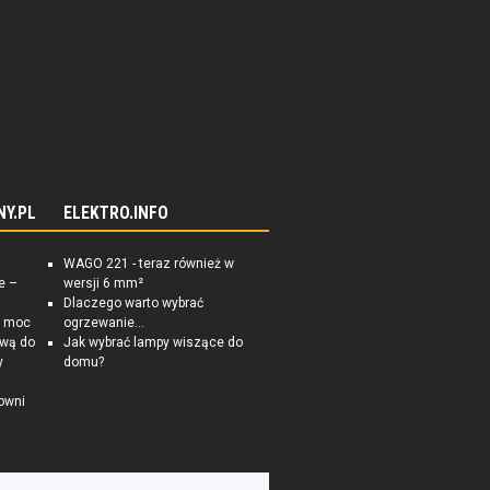
NY.PL
ELEKTRO.INFO
WAGO 221 - teraz również w
e –
wersji 6 mm²
Dlaczego warto wybrać
a moc
ogrzewanie...
ową do
Jak wybrać lampy wiszące do
y
domu?
owni