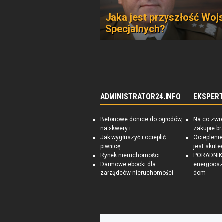
Jaka jest przyszłość Woj
Specjalnych?
ADMINISTRATOR24.INFO
EKSPER
Betonowe donice do ogrodów,
Na co zwr
na skwery i...
zakupie b
Jak wygłuszyć i ocieplić
Ociepleni
piwnicę
jest skute
Rynek nieruchomości
PORADNIK:
Darmowe ebooki dla
energoosz
zarządców nieruchomości
dom