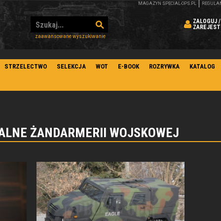
MAGAZYN SPECIAL-OPS.PL
REGULA
ZALOGUJ /
ZAREJEST
zaawansowane wyszukiwanie
STRZELECTWO
SELEKCJA
WOT
E-BOOK
ROZRYWKA
KATALOG
JALNE ŻANDARMERII WOJSKOWEJ