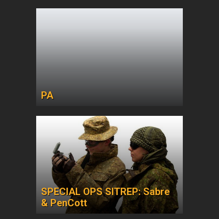
PA
SPECIAL OPS SITREP: Sabre
& PenCott