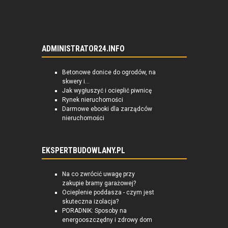
ADMINISTRATOR24.INFO
Betonowe donice do ogrodów, na
skwery i...
Jak wygłuszyć i ocieplić piwnicę
Rynek nieruchomości
Darmowe ebooki dla zarządców
nieruchomości
EKSPERTBUDOWLANY.PL
Na co zwrócić uwagę przy
zakupie bramy garażowej?
Ocieplenie poddasza - czym jest
skuteczna izolacja?
PORADNIK: Sposoby na
energooszczędny i zdrowy dom