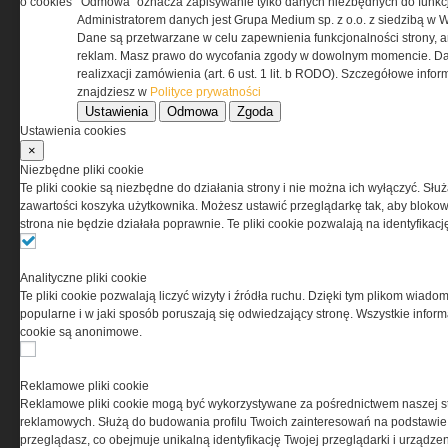
o cookies
"Odmowa" oznacza zapisywanie tylko danych niezbędnych do funkcj
odpowiedzialnością Spółka komandytowa, nr KRS:
Administratorem danych jest Grupa Medium sp. z o.o. z siedzibą w 
0000537655, NIP 1132860378, REGON 146393437
Dane są przetwarzane w celu zapewnienia funkcjonalności strony, a
(zwana dalej Grupa MEDIUM) w postaci Regulaminu.
reklam. Masz prawo do wycofania zgody w dowolnym momencie. Da
realizxacji zamówienia (art. 6 ust. 1 lit. b RODO). Szczegółowe inf
znajdziesz w
Polityce prywatności
Przeczytaj regulamin
Ustawienia
Odmowa
Zgoda
Ustawienia cookies
×
Niezbędne pliki cookie
Te pliki cookie są niezbędne do działania strony i nie można ich wyłączyć. Słu
PRYWATNOŚĆ
zawartości koszyka użytkownika. Możesz ustawić przeglądarkę tak, aby blokował
strona nie będzie działała poprawnie. Te pliki cookie pozwalają na identyfika
Ta witryna wykorzystuje pliki cookies do przechowywania
informacji na Twoim komputerze. Pliki cookies stosujemy
Analityczne pliki cookie
w celu świadczenia usług na najwyższym poziomie,
Te pliki cookie pozwalają liczyć wizyty i źródła ruchu. Dzięki tym plikom wiadom
w tym w sposób dostosowany do indywidualnych potrzeb.
popularne i w jaki sposób poruszają się odwiedzający stronę. Wszystkie inform
Korzystanie z witryny bez zmiany ustawień dotyczących
cookie są anonimowe.
cookies oznacza, że będą one zamieszczane w Twoim
urządzeniu końcowym. W każdym momencie możesz
dokonać zmiany ustawień przeglądarki dotyczących
Reklamowe pliki cookie
cookies. Nim Państwo zaczną korzystać z naszego
Reklamowe pliki cookie mogą być wykorzystywane za pośrednictwem naszej s
serwisu prosimy o zapoznanie się z naszą
polityką
reklamowych. Służą do budowania profilu Twoich zainteresowań na podstawie i
prywatności
oraz
informacją o cookies
.
przeglądasz, co obejmuje unikalną identyfikację Twojej przeglądarki i urządze