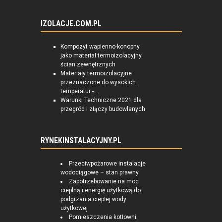
IZOLACJE.COM.PL
Kompozyt wapienno-konopny
jako materiał termoizolacyjny
ścian zewnętrznych
Materiały termoizolacyjne
przeznaczone do wysokich
temperatur -...
Warunki Techniczne 2021 dla
przegród i złączy budowlanych
RYNEKINSTALACYJNY.PL
Przeciwpożarowe instalacje
wodociągowe – stan prawny
Zapotrzebowanie na moc
cieplną i energię użytkową do
podgrzania ciepłej wody
użytkowej
Pomieszczenia kotłowni