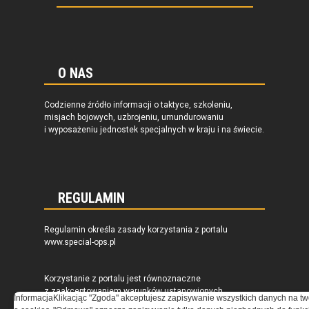
O NAS
Codzienne źródło informacji o taktyce, szkoleniu,
misjach bojowych, uzbrojeniu, umundurowaniu
i wyposażeniu jednostek specjalnych w kraju i na świecie.
REGULAMIN
Regulamin określa zasady korzystania z portalu
www.special-ops.pl
Korzystanie z portalu jest równoznaczne
z zaakceptowaniem warunków ustanowionych
Informacja
Klikacjąc "Zgoda" akceptujesz zapisywanie wszystkich danych na tw
przez Grupa MEDIUM Spółka z ograniczoną