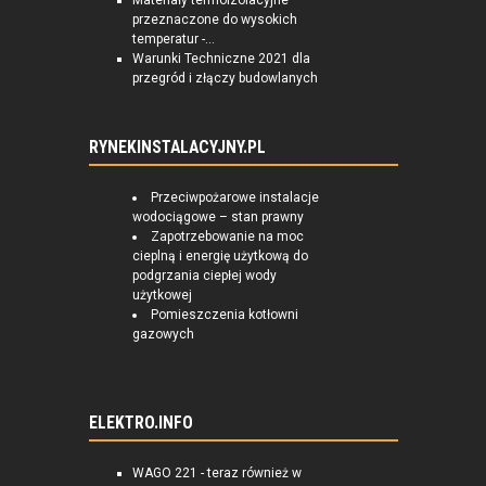
Materiały termoizolacyjne
przeznaczone do wysokich
temperatur -...
Warunki Techniczne 2021 dla
przegród i złączy budowlanych
RYNEKINSTALACYJNY.PL
Przeciwpożarowe instalacje
wodociągowe – stan prawny
Zapotrzebowanie na moc
cieplną i energię użytkową do
podgrzania ciepłej wody
użytkowej
Pomieszczenia kotłowni
gazowych
ELEKTRO.INFO
WAGO 221 - teraz również w