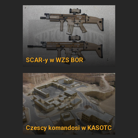
SCAR-y w WZS BOR
Czescy komandosi w KASOTC