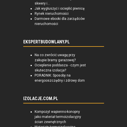
skwery i...
Jak wygłuszyć i ocieplić piwnicę
Rynek nieruchomości
Darmowe ebooki dla zarządców
nieruchomości
EKSPERTBUDOWLANY.PL
Na co zwrócić uwagę przy
zakupie bramy garażowej?
Ocieplenie poddasza - czym jest
skuteczna izolacja?
PORADNIK: Sposoby na
energooszczędny i zdrowy dom
IZOLACJE.COM.PL
Kompozyt wapienno-konopny
jako materiał termoizolacyjny
ścian zewnętrznych