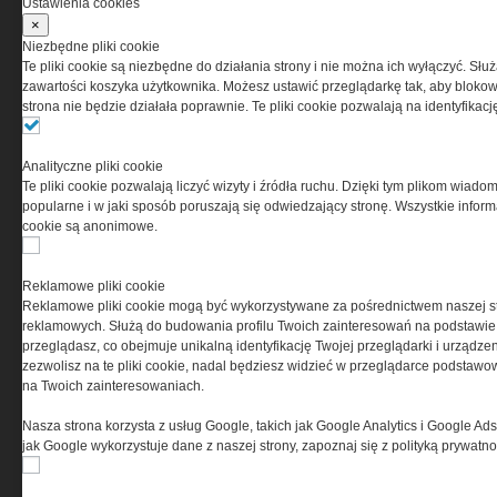
Ustawienia cookies
×
Niezbędne pliki cookie
PRYWATNOŚĆ
Te pliki cookie są niezbędne do działania strony i nie można ich wyłączyć. Słu
zawartości koszyka użytkownika. Możesz ustawić przeglądarkę tak, aby blokował
strona nie będzie działała poprawnie. Te pliki cookie pozwalają na identyfika
Ta witryna wykorzystuje pliki cookies do przechowywania
informacji na Twoim komputerze. Pliki cookies stosujemy
w celu świadczenia usług na najwyższym poziomie,
Analityczne pliki cookie
w tym w sposób dostosowany do indywidualnych potrzeb.
Te pliki cookie pozwalają liczyć wizyty i źródła ruchu. Dzięki tym plikom wiadom
Korzystanie z witryny bez zmiany ustawień dotyczących
popularne i w jaki sposób poruszają się odwiedzający stronę. Wszystkie inform
cookies oznacza, że będą one zamieszczane w Twoim
cookie są anonimowe.
urządzeniu końcowym. W każdym momencie możesz
dokonać zmiany ustawień przeglądarki dotyczących
cookies. Nim Państwo zaczną korzystać z naszego
Reklamowe pliki cookie
serwisu prosimy o zapoznanie się z naszą
polityką
Reklamowe pliki cookie mogą być wykorzystywane za pośrednictwem naszej s
prywatności
oraz
informacją o cookies
.
reklamowych. Służą do budowania profilu Twoich zainteresowań na podstawie i
przeglądasz, co obejmuje unikalną identyfikację Twojej przeglądarki i urządze
zezwolisz na te pliki cookie, nadal będziesz widzieć w przeglądarce podstawow
na Twoich zainteresowaniach.
Nasza strona korzysta z usług Google, takich jak Google Analytics i Google Ads
jak Google wykorzystuje dane z naszej strony, zapoznaj się z polityką prywatn
Copyright © 2004-2019 Grupa MEDIUM Spółka z ograniczoną odpowiedzialnością
Spółka komandytowa, nr KRS: 0000537655. Wszelkie prawa, w tym Autora,