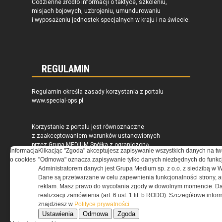
Codzienne źródło informacji o taktyce, szkoleniu,
misjach bojowych, uzbrojeniu, umundurowaniu
i wyposażeniu jednostek specjalnych w kraju i na świecie.
REGULAMIN
Regulamin określa zasady korzystania z portalu
www.special-ops.pl
Korzystanie z portalu jest równoznaczne
z zaakceptowaniem warunków ustanowionych
przez Grupa MEDIUM Spółka z ograniczoną
Informacja
Klikacjąc "Zgoda" akceptujesz zapisywanie wszystkich danych na tw
odpowiedzialnością Spółka komandytowa, nr KRS:
o cookies
"Odmowa" oznacza zapisywanie tylko danych niezbędnych do funkcj
0000537655, NIP 1132860378, REGON 146393437
Administratorem danych jest Grupa Medium sp. z o.o. z siedzibą w 
(zwana dalej Grupa MEDIUM) w postaci Regulaminu.
Dane są przetwarzane w celu zapewnienia funkcjonalności strony, a
reklam. Masz prawo do wycofania zgody w dowolnym momencie. Da
realizxacji zamówienia (art. 6 ust. 1 lit. b RODO). Szczegółowe inf
Przeczytaj regulamin
znajdziesz w
Polityce prywatności
Ustawienia
Odmowa
Zgoda