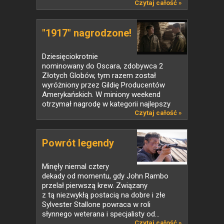
Czytaj całość »
"1917" nagrodzone!
Dziesięciokrotnie
nominowany do Oscara, zdobywca 2
Złotych Globów, tym razem został
wyróżniony przez Gildię Producentów
Amerykańskich. W miniony weekend
otrzymał nagrodę w kategorii najlepszy
film...
Czytaj całość »
Powrót legendy
Minęły niemal cztery
dekady od momentu, gdy John Rambo
przelał pierwszą krew. Związany
z tą niezwykłą postacią na dobre i złe
Sylvester Stallone powraca w roli
słynnego weterana i specjalisty od...
Czytaj całość »