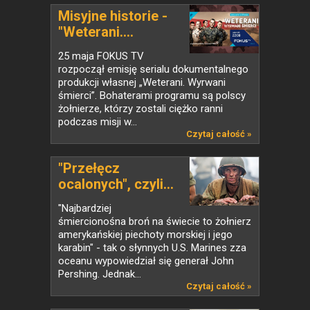
Misyjne historie -
"Weterani....
25 maja FOKUS TV
rozpoczął emisję serialu dokumentalnego
produkcji własnej „Weterani. Wyrwani
śmierci”. Bohaterami programu są polscy
żołnierze, którzy zostali ciężko ranni
podczas misji w...
Czytaj całość »
"Przełęcz
ocalonych", czyli...
"Najbardziej
śmiercionośna broń na świecie to żołnierz
amerykańskiej piechoty morskiej i jego
karabin" - tak o słynnych U.S. Marines zza
oceanu wypowiedział się generał John
Pershing. Jednak...
Czytaj całość »