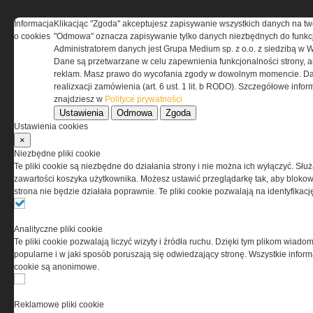
Informacja
Klikacjąc "Zgoda" akceptujesz zapisywanie wszystkich danych na tw
REGULAMIN
o cookies
"Odmowa" oznacza zapisywanie tylko danych niezbędnych do funkcj
Administratorem danych jest Grupa Medium sp. z o.o. z siedzibą w 
Dane są przetwarzane w celu zapewnienia funkcjonalności strony, a
Regulamin określa zasady korzystania z portalu
reklam. Masz prawo do wycofania zgody w dowolnym momencie. Da
www.special-ops.pl
realizxacji zamówienia (art. 6 ust. 1 lit. b RODO). Szczegółowe inf
znajdziesz w
Polityce prywatności
Ustawienia
Odmowa
Zgoda
Korzystanie z portalu jest równoznaczne
Ustawienia cookies
z zaakceptowaniem warunków ustanowionych
×
przez Grupa MEDIUM Spółka z ograniczoną
Niezbędne pliki cookie
odpowiedzialnością Spółka komandytowa, nr KRS:
Te pliki cookie są niezbędne do działania strony i nie można ich wyłączyć. Słu
0000537655, NIP 1132860378, REGON 146393437
zawartości koszyka użytkownika. Możesz ustawić przeglądarkę tak, aby blokował
(zwana dalej Grupa MEDIUM) w postaci Regulaminu.
strona nie będzie działała poprawnie. Te pliki cookie pozwalają na identyfika
Przeczytaj regulamin
Analityczne pliki cookie
Te pliki cookie pozwalają liczyć wizyty i źródła ruchu. Dzięki tym plikom wiadom
popularne i w jaki sposób poruszają się odwiedzający stronę. Wszystkie inform
cookie są anonimowe.
PRYWATNOŚĆ
Reklamowe pliki cookie