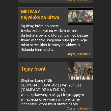
MIDWAY -
największa bitwa
II...
Są filmy, które po prostu
trzeba zobaczyć na wielkim ekranie.
Są bohaterowie, o których pamięć będzie
trwać wiecznie. Wojenna superprodukcja
mistrza wielkich filmowych widowisk
Rolanda Emmericha.
Czytaj całość »
Tajny front
Stephen Lang ("NIE
ODDYCHAJ", "AVATAR") i Will Yun Lee
("RAMPAGE: DZIKA FURIA")
w naszpikowanym akcją i trzymającym
w napięciu kinie wojennym o elitarnej
jednostce, która musi stawić czoło
podziemnej...
Czytaj całość »