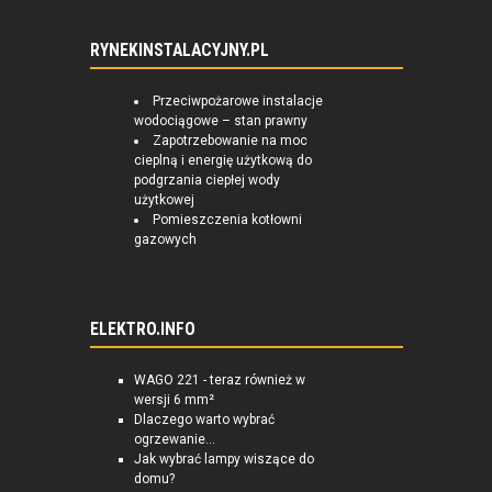
RYNEKINSTALACYJNY.PL
Przeciwpożarowe instalacje
wodociągowe – stan prawny
Zapotrzebowanie na moc
cieplną i energię użytkową do
podgrzania ciepłej wody
użytkowej
Pomieszczenia kotłowni
gazowych
ELEKTRO.INFO
WAGO 221 - teraz również w
wersji 6 mm²
Dlaczego warto wybrać
ogrzewanie...
Jak wybrać lampy wiszące do
domu?