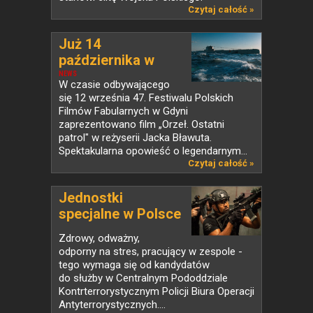
Czytaj całość »
Już 14
października w
kinach...
NEWS
W czasie odbywającego
się 12 września 47. Festiwalu Polskich
Filmów Fabularnych w Gdyni
zaprezentowano film „Orzeł. Ostatni
patrol" w reżyserii Jacka Bławuta.
Spektakularna opowieść o legendarnym...
Czytaj całość »
Jednostki
specjalne w Polsce
i...
Zdrowy, odważny,
odporny na stres, pracujący w zespole -
tego wymaga się od kandydatów
do służby w Centralnym Pododdziale
Kontrterrorystycznym Policji Biura Operacji
Antyterrorystycznych....