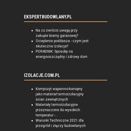
EKSPERTBUDOWLANY.PL
Na co zwrócić uwagę przy
zakupie bramy garażowej?
Ocieplenie poddasza - czym jest
skuteczna izolacja?
PORADNIK: Sposoby na
energooszczędny i zdrowy dom
IZOLACJE.COM.PL
Kompozyt wapienno-konopny
jako materiał termoizolacyjny
ścian zewnętrznych
Materiały termoizolacyjne
przeznaczone do wysokich
temperatur -...
Warunki Techniczne 2021 dla
przegród i złączy budowlanych