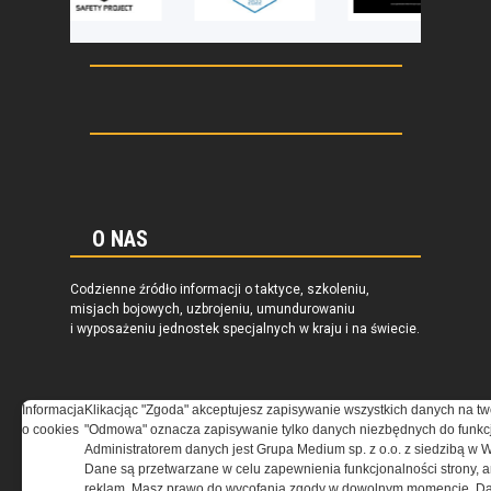
O NAS
Codzienne źródło informacji o taktyce, szkoleniu,
misjach bojowych, uzbrojeniu, umundurowaniu
i wyposażeniu jednostek specjalnych w kraju i na świecie.
Informacja
Klikacjąc "Zgoda" akceptujesz zapisywanie wszystkich danych na tw
o cookies
"Odmowa" oznacza zapisywanie tylko danych niezbędnych do funkcj
REGULAMIN
Administratorem danych jest Grupa Medium sp. z o.o. z siedzibą w 
Dane są przetwarzane w celu zapewnienia funkcjonalności strony, a
Regulamin określa zasady korzystania z portalu
reklam. Masz prawo do wycofania zgody w dowolnym momencie. Da