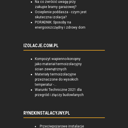
Na co zwrócić uwagę przy
zakupie bramy garażowej?
Ocieplenie poddasza - czym jest
skuteczna izolacja?
PORADNIK: Sposoby na
energooszczędny i zdrowy dom
IZOLACJE.COM.PL
Kompozyt wapienno-konopny
jako materiał termoizolacyjny
ścian zewnętrznych
Materiały termoizolacyjne
przeznaczone do wysokich
temperatur -...
Warunki Techniczne 2021 dla
przegród i złączy budowlanych
RYNEKINSTALACYJNY.PL
Przeciwpożarowe instalacje