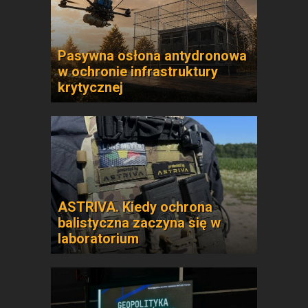
Pasywna osłona antydronowa
w ochronie infrastruktury
krytycznej
ASTRIVA. Kiedy ochrona
balistyczna zaczyna się w
laboratorium