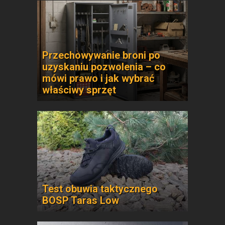
Przechowywanie broni po
uzyskaniu pozwolenia – co
mówi prawo i jak wybrać
właściwy sprzęt
Test obuwia taktycznego
BOSP Taras Low