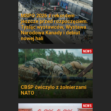
MSPO 2026 z rekordem
jeszcze przed rozpoczęciem.
Tysiąc wystawców, Wystawa
Narodowa Kanady i debiut
nowej hali
NEWS
CBŚP ćwiczyło z żołnierzami
NATO
NEWS