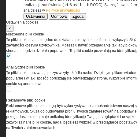
www.special-ops.pl
realizxacji zamówienia (art. 6 ust. 1 lit. b RODO). Szczegółowe inf
znajdziesz w
Polityce prywatności
Ustawienia
Odmowa
Zgoda
Korzystanie z portalu jest równoznaczne
Ustawienia cookies
z zaakceptowaniem warunków ustanowionych
×
przez Grupa MEDIUM Spółka z ograniczoną
Niezbędne pliki cookie
odpowiedzialnością Spółka komandytowa, nr KRS:
Te pliki cookie są niezbędne do działania strony i nie można ich wyłączyć. Słu
0000537655, NIP 1132860378, REGON 146393437
zawartości koszyka użytkownika. Możesz ustawić przeglądarkę tak, aby blokował
(zwana dalej Grupa MEDIUM) w postaci Regulaminu.
strona nie będzie działała poprawnie. Te pliki cookie pozwalają na identyfika
Przeczytaj regulamin
Analityczne pliki cookie
Te pliki cookie pozwalają liczyć wizyty i źródła ruchu. Dzięki tym plikom wiadom
popularne i w jaki sposób poruszają się odwiedzający stronę. Wszystkie inform
cookie są anonimowe.
PRYWATNOŚĆ
Reklamowe pliki cookie
Reklamowe pliki cookie mogą być wykorzystywane za pośrednictwem naszej s
Ta witryna wykorzystuje pliki cookies do przechowywania
reklamowych. Służą do budowania profilu Twoich zainteresowań na podstawie i
informacji na Twoim komputerze. Pliki cookies stosujemy
przeglądasz, co obejmuje unikalną identyfikację Twojej przeglądarki i urządze
w celu świadczenia usług na najwyższym poziomie,
zezwolisz na te pliki cookie, nadal będziesz widzieć w przeglądarce podstawow
w tym w sposób dostosowany do indywidualnych potrzeb.
na Twoich zainteresowaniach.
Korzystanie z witryny bez zmiany ustawień dotyczących
cookies oznacza, że będą one zamieszczane w Twoim