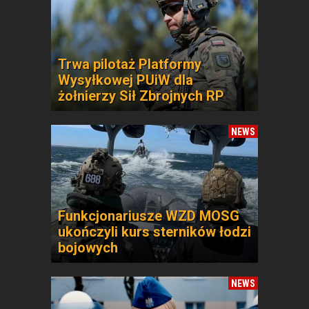
Trwa pilotaż Platformy
Wysyłkowej PUiW dla
żołnierzy Sił Zbrojnych RP
NEWS
Funkcjonariusze WZD MOSG
ukończyli kurs sterników łodzi
bojowych
NEWS