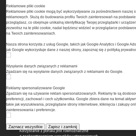
Reklamowe pliki cookie
Reklamowe pliki cookie mogą być wykorzystywane za pośrednictwem naszej s
reklamowych. Służą do budowania profilu Twoich zainteresowań na podstawie i
przeglądasz, co obejmuje unikalną identyfikację Twojej przeglądarki i urządze
zezwolisz na te pliki cookie, nadal będziesz widzieć w przeglądarce podstawow
na Twoich zainteresowaniach.
O NAS
Nasza strona korzysta z usług Google, takich jak Google Analytics i Google Ads
jak Google wykorzystuje dane z naszej strony, zapoznaj się z polityką prywatn
Codzienne źródło informacji o taktyce, szkoleniu,
misjach bojowych, uzbrojeniu, umundurowaniu
i wyposażeniu jednostek specjalnych w kraju i na świecie.
Wysyłanie danych związanych z reklamami
Zgadzam się na wysyłanie danych związanych z reklamami do Google.
Reklamy spersonalizowane Google
Zgadzam się na używanie reklam spersonalizowanych. Reklamy te są dostos
REGULAMIN
preferencji, zachowań i cech użytkownika. Google zbiera dane na temat aktywn
takie jak wyszukiwania, przeglądane strony internetowe, kliknięcia i zakupy onl
Regulamin określa zasady korzystania z portalu
zainteresowania i preferencje.
www.special-ops.pl
Zaznacz wszystkie
Zapisz i zamknij
Korzystanie z portalu jest równoznaczne