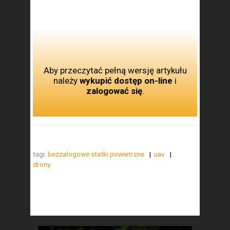
Aby przeczytać pełną wersję artykułu
należy
wykupić dostęp on-line
i
zalogować się
.
tagi:
bezzałogowe statki powietrzne
uav
drony