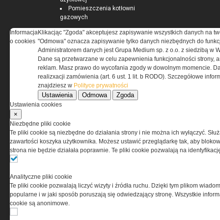
Pomieszczenia kotłowni
gazowych
Informacja
Klikacjąc "Zgoda" akceptujesz zapisywanie wszystkich danych na tw
o cookies
"Odmowa" oznacza zapisywanie tylko danych niezbędnych do funkcj
Administratorem danych jest Grupa Medium sp. z o.o. z siedzibą w 
ELEKTRO.INFO
Dane są przetwarzane w celu zapewnienia funkcjonalności strony, a
reklam. Masz prawo do wycofania zgody w dowolnym momencie. Da
realizxacji zamówienia (art. 6 ust. 1 lit. b RODO). Szczegółowe inf
WAGO 221 - teraz również w
znajdziesz w
Polityce prywatności
wersji 6 mm²
Ustawienia
Odmowa
Zgoda
Dlaczego warto wybrać
Ustawienia cookies
ogrzewanie...
×
Jak wybrać lampy wiszące do
Niezbędne pliki cookie
domu?
Te pliki cookie są niezbędne do działania strony i nie można ich wyłączyć. Słu
zawartości koszyka użytkownika. Możesz ustawić przeglądarkę tak, aby blokował
strona nie będzie działała poprawnie. Te pliki cookie pozwalają na identyfika
Analityczne pliki cookie
Te pliki cookie pozwalają liczyć wizyty i źródła ruchu. Dzięki tym plikom wiadom
popularne i w jaki sposób poruszają się odwiedzający stronę. Wszystkie inform
cookie są anonimowe.