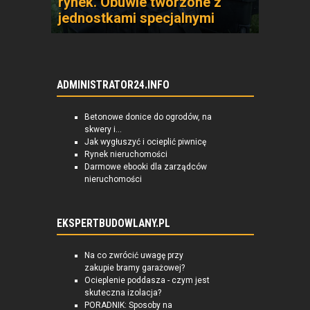
rynek. Obuwie tworzone z
jednostkami specjalnymi
ADMINISTRATOR24.INFO
Betonowe donice do ogrodów, na
skwery i...
Jak wygłuszyć i ocieplić piwnicę
Rynek nieruchomości
Darmowe ebooki dla zarządców
nieruchomości
EKSPERTBUDOWLANY.PL
Na co zwrócić uwagę przy
zakupie bramy garażowej?
Ocieplenie poddasza - czym jest
skuteczna izolacja?
PORADNIK: Sposoby na