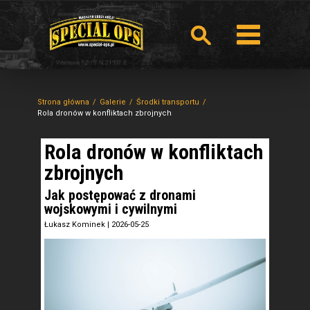
Strona główna
Galerie
Środki transportu
Rola dronów w konfliktach zbrojnych
Rola dronów w konfliktach
zbrojnych
Jak postępować z dronami
wojskowymi i cywilnymi
Łukasz Kominek
|
2026-05-25