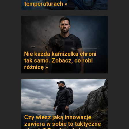
temperaturach »
Nie każda kamizelka chroni
tak samo. Zobacz, co robi
różnicę »
Czy wiesz jaką innowacje
zawiera w sobie to taktyczne