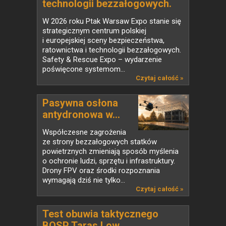
technologii bezzałogowych.
Safety & Rescue Expo 2026 i
W 2026 roku Ptak Warsaw Expo stanie się
Drone World Expo łączą siły w
strategicznym centrum polskiej
jednym miejscu
i europejskiej sceny bezpieczeństwa,
ratownictwa i technologii bezzałogowych.
Safety & Rescue Expo – wydarzenie
poświęcone systemom...
Czytaj całość »
Pasywna osłona
antydronowa w...
Współczesne zagrożenia
ze strony bezzałogowych statków
powietrznych zmieniają sposób myślenia
o ochronie ludzi, sprzętu i infrastruktury.
Drony FPV oraz środki rozpoznania
wymagają dziś nie tylko...
Czytaj całość »
Test obuwia taktycznego
BOSP Taras Low