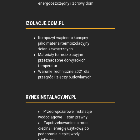
energooszczędny i zdrowy dom
IZOLACJE.COM.PL
Kompozyt wapienno-konopny
jako materiał termoizolacyjny
ścian zewnętrznych
Materiały termoizolacyjne
przeznaczone do wysokich
temperatur -...
Warunki Techniczne 2021 dla
przegród i złączy budowlanych
RYNEKINSTALACYJNY.PL
Przeciwpożarowe instalacje
wodociągowe – stan prawny
Zapotrzebowanie na moc
cieplną i energię użytkową do
podgrzania ciepłej wody
użytkowej