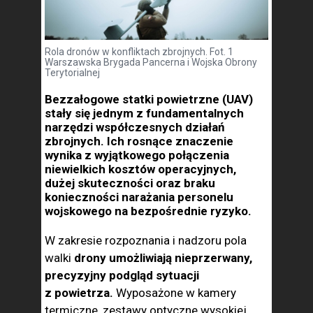
Rola dronów w konfliktach zbrojnych. Fot. 1
Warszawska Brygada Pancerna i Wojska Obrony
Terytorialnej
Bezzałogowe statki powietrzne (UAV)
stały się jednym z fundamentalnych
narzędzi współczesnych działań
zbrojnych. Ich rosnące znaczenie
wynika z wyjątkowego połączenia
niewielkich kosztów operacyjnych,
dużej skuteczności oraz braku
konieczności narażania personelu
wojskowego na bezpośrednie ryzyko.
W zakresie rozpoznania i nadzoru pola
walki
drony umożliwiają nieprzerwany,
precyzyjny podgląd sytuacji
z powietrza.
Wyposażone w kamery
termiczne, zestawy optyczne wysokiej