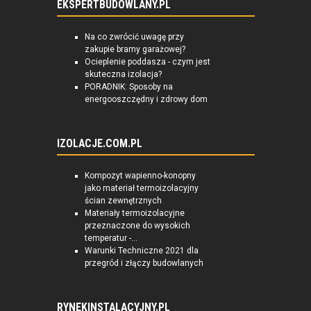
EKSPERTBUDOWLANY.PL
Na co zwrócić uwagę przy
zakupie bramy garażowej?
Ocieplenie poddasza - czym jest
skuteczna izolacja?
PORADNIK: Sposoby na
energooszczędny i zdrowy dom
IZOLACJE.COM.PL
Kompozyt wapienno-konopny
jako materiał termoizolacyjny
ścian zewnętrznych
Materiały termoizolacyjne
przeznaczone do wysokich
temperatur -...
Warunki Techniczne 2021 dla
przegród i złączy budowlanych
RYNEKINSTALACYJNY.PL