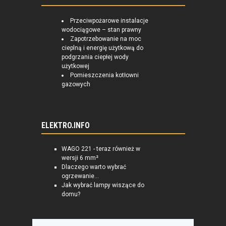
Przeciwpożarowe instalacje
wodociągowe – stan prawny
Zapotrzebowanie na moc
cieplną i energię użytkową do
podgrzania ciepłej wody
użytkowej
Pomieszczenia kotłowni
gazowych
ELEKTRO.INFO
WAGO 221 - teraz również w
wersji 6 mm²
Dlaczego warto wybrać
ogrzewanie...
Jak wybrać lampy wiszące do
domu?