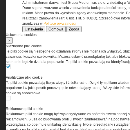
Administratorem danych jest Grupa Medium sp. z o.o. z siedzibą w 
Dane są przetwarzane w celu zapewnienia funkcjonalności strony, a
Regulamin określa zasady korzystania z portalu
reklam. Masz prawo do wycofania zgody w dowolnym momencie. Da
www.special-ops.pl
realizxacji zamówienia (art. 6 ust. 1 lit. b RODO). Szczegółowe inf
znajdziesz w
Polityce prywatności
Ustawienia
Odmowa
Zgoda
Korzystanie z portalu jest równoznaczne
Ustawienia cookies
z zaakceptowaniem warunków ustanowionych
×
przez Grupa MEDIUM Spółka z ograniczoną
Niezbędne pliki cookie
odpowiedzialnością Spółka komandytowa, nr KRS:
Te pliki cookie są niezbędne do działania strony i nie można ich wyłączyć. Słu
0000537655, NIP 1132860378, REGON 146393437
zawartości koszyka użytkownika. Możesz ustawić przeglądarkę tak, aby blokował
(zwana dalej Grupa MEDIUM) w postaci Regulaminu.
strona nie będzie działała poprawnie. Te pliki cookie pozwalają na identyfika
Przeczytaj regulamin
Analityczne pliki cookie
Te pliki cookie pozwalają liczyć wizyty i źródła ruchu. Dzięki tym plikom wiadom
popularne i w jaki sposób poruszają się odwiedzający stronę. Wszystkie inform
cookie są anonimowe.
PRYWATNOŚĆ
Reklamowe pliki cookie
Reklamowe pliki cookie mogą być wykorzystywane za pośrednictwem naszej s
Ta witryna wykorzystuje pliki cookies do przechowywania
reklamowych. Służą do budowania profilu Twoich zainteresowań na podstawie i
informacji na Twoim komputerze. Pliki cookies stosujemy
przeglądasz, co obejmuje unikalną identyfikację Twojej przeglądarki i urządze
w celu świadczenia usług na najwyższym poziomie,
zezwolisz na te pliki cookie, nadal będziesz widzieć w przeglądarce podstawow