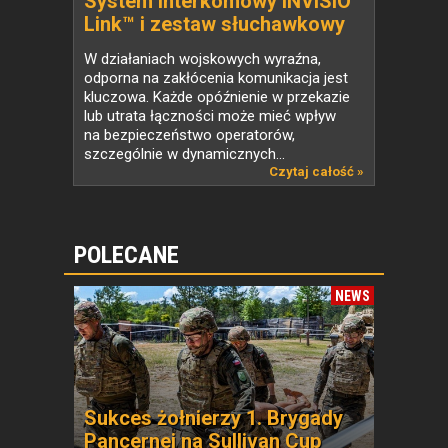
System interkomowy INVISIO
Link™ i zestaw słuchawkowy
INVISIO T30
W działaniach wojskowych wyraźna,
odporna na zakłócenia komunikacja jest
kluczowa. Każde opóźnienie w przekazie
lub utrata łączności może mieć wpływ
na bezpieczeństwo operatorów,
szczególnie w dynamicznych...
Czytaj całość »
POLECANE
NEWS
Sukces żołnierzy 1. Brygady
Pancernej na Sullivan Cup