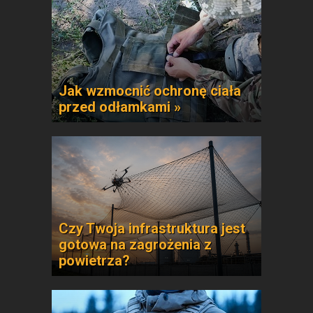
Jak wzmocnić ochronę ciała
przed odłamkami »
Czy Twoja infrastruktura jest
gotowa na zagrożenia z
powietrza?