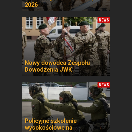
2026
NEWS
Nowy dowódca Zespołu
Dowodzenia JWK
NEWS
Policyjne szkolenie
wysokościowe na