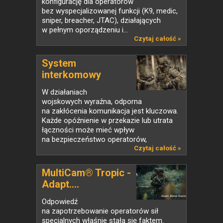
konfigurację dla operatorów
bez wyspecjalizowanej funkcji (K9, medic,
sniper, breacher, JTAC), działających
w pełnym oporządzeniu i...
Czytaj całość »
System
interkomowy
INVISIO...
W działaniach
wojskowych wyraźna, odporna
na zakłócenia komunikacja jest kluczowa.
Każde opóźnienie w przekazie lub utrata
łączności może mieć wpływ
na bezpieczeństwo operatorów,
szczególnie w...
Czytaj całość »
MultiCam® Tropic -
Adapt....
Odpowiedź
na zapotrzebowanie operatorów sił
specjalnych właśnie stała się faktem.