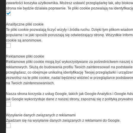
0000537655, NIP 1132860378, REGON 146393437
zawartości koszyka użytkownika. Możesz ustawić przeglądarkę tak, aby blokował
(zwana dalej Grupa MEDIUM) w postaci Regulaminu.
strona nie będzie działała poprawnie. Te pliki cookie pozwalają na identyfika
Przeczytaj regulamin
Analityczne pliki cookie
Te pliki cookie pozwalają liczyć wizyty i źródła ruchu. Dzięki tym plikom wiadom
popularne i w jaki sposób poruszają się odwiedzający stronę. Wszystkie inform
cookie są anonimowe.
PRYWATNOŚĆ
Reklamowe pliki cookie
Reklamowe pliki cookie mogą być wykorzystywane za pośrednictwem naszej s
Ta witryna wykorzystuje pliki cookies do przechowywania
reklamowych. Służą do budowania profilu Twoich zainteresowań na podstawie i
informacji na Twoim komputerze. Pliki cookies stosujemy
przeglądasz, co obejmuje unikalną identyfikację Twojej przeglądarki i urządze
w celu świadczenia usług na najwyższym poziomie,
zezwolisz na te pliki cookie, nadal będziesz widzieć w przeglądarce podstawow
w tym w sposób dostosowany do indywidualnych potrzeb.
na Twoich zainteresowaniach.
Korzystanie z witryny bez zmiany ustawień dotyczących
cookies oznacza, że będą one zamieszczane w Twoim
Nasza strona korzysta z usług Google, takich jak Google Analytics i Google Ads
urządzeniu końcowym. W każdym momencie możesz
jak Google wykorzystuje dane z naszej strony, zapoznaj się z polityką prywatn
dokonać zmiany ustawień przeglądarki dotyczących
cookies. Nim Państwo zaczną korzystać z naszego
serwisu prosimy o zapoznanie się z naszą
polityką
Wysyłanie danych związanych z reklamami
prywatności
oraz
informacją o cookies
.
Zgadzam się na wysyłanie danych związanych z reklamami do Google.