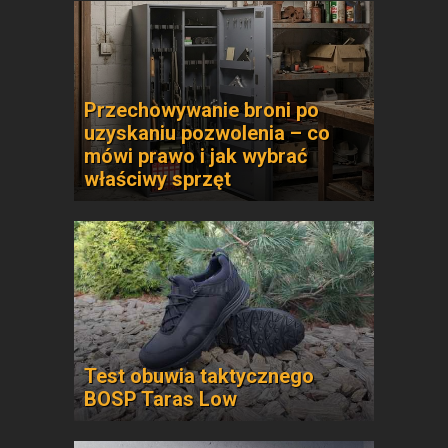
Przechowywanie broni po
uzyskaniu pozwolenia – co
mówi prawo i jak wybrać
właściwy sprzęt
Test obuwia taktycznego
BOSP Taras Low