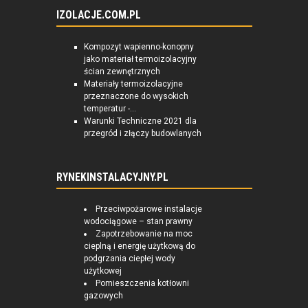
IZOLACJE.COM.PL
Kompozyt wapienno-konopny
jako materiał termoizolacyjny
ścian zewnętrznych
Materiały termoizolacyjne
przeznaczone do wysokich
temperatur -...
Warunki Techniczne 2021 dla
przegród i złączy budowlanych
RYNEKINSTALACYJNY.PL
Przeciwpożarowe instalacje
wodociągowe – stan prawny
Zapotrzebowanie na moc
cieplną i energię użytkową do
podgrzania ciepłej wody
użytkowej
Pomieszczenia kotłowni
gazowych