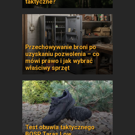
taktyczne?
Przechowywanie broni po
uzyskaniu pozwolenia – co
mówi prawo i jak wybrać
właściwy sprzęt
Test obuwia taktycznego
BOSP Taras Low