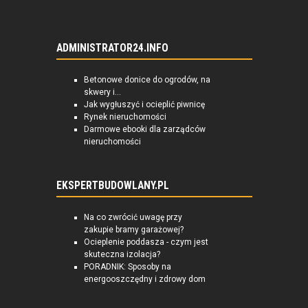
ADMINISTRATOR24.INFO
Betonowe donice do ogrodów, na
skwery i...
Jak wygłuszyć i ocieplić piwnicę
Rynek nieruchomości
Darmowe ebooki dla zarządców
nieruchomości
EKSPERTBUDOWLANY.PL
Na co zwrócić uwagę przy
zakupie bramy garażowej?
Ocieplenie poddasza - czym jest
skuteczna izolacja?
PORADNIK: Sposoby na
energooszczędny i zdrowy dom