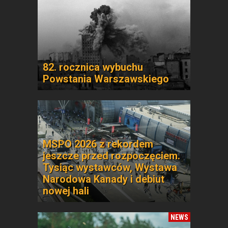
82. rocznica wybuchu
Powstania Warszawskiego
MSPO 2026 z rekordem
jeszcze przed rozpoczęciem.
Tysiąc wystawców, Wystawa
Narodowa Kanady i debiut
nowej hali
NEWS