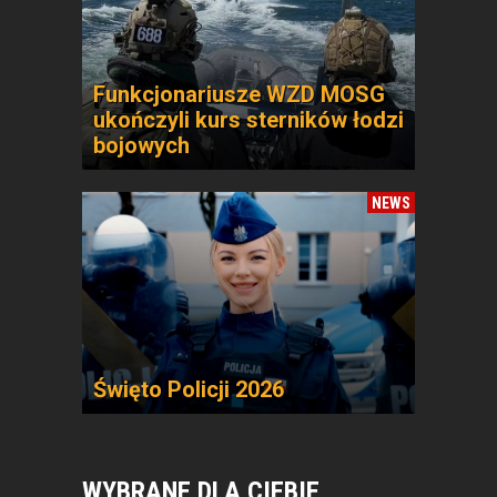
Funkcjonariusze WZD MOSG
ukończyli kurs sterników łodzi
bojowych
NEWS
Święto Policji 2026
WYBRANE DLA CIEBIE