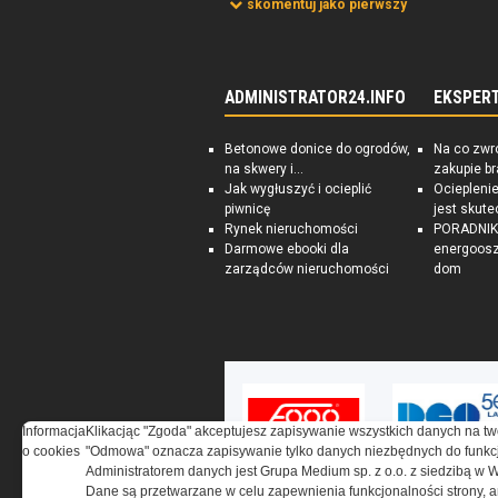
skomentuj jako pierwszy
ADMINISTRATOR24.INFO
EKSPER
Betonowe donice do ogrodów,
Na co zwr
na skwery i...
zakupie b
Jak wygłuszyć i ocieplić
Ociepleni
piwnicę
jest skute
Rynek nieruchomości
PORADNIK:
Darmowe ebooki dla
energoosz
zarządców nieruchomości
dom
Informacja
Klikacjąc "Zgoda" akceptujesz zapisywanie wszystkich danych na tw
o cookies
"Odmowa" oznacza zapisywanie tylko danych niezbędnych do funkcj
Administratorem danych jest Grupa Medium sp. z o.o. z siedzibą w 
Dane są przetwarzane w celu zapewnienia funkcjonalności strony, a