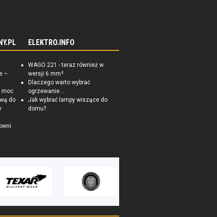
NY.PL
ELEKTRO.INFO
WAGO 221 - teraz również w
e –
wersji 6 mm²
Dlaczego warto wybrać
a moc
ogrzewanie...
ową do
Jak wybrać lampy wiszące do
y
domu?
owni