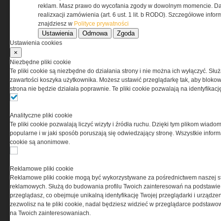
reklam. Masz prawo do wycofania zgody w dowolnym momencie. Da
realizxacji zamówienia (art. 6 ust. 1 lit. b RODO). Szczegółowe inf
znajdziesz w
Polityce prywatności
Ustawienia
Odmowa
Zgoda
O NAS
Ustawienia cookies
×
Codzienne źródło informacji o taktyce, s
Niezbędne pliki cookie
misjach bojowych, uzbrojeniu, umundur
Te pliki cookie są niezbędne do działania strony i nie można ich wyłączyć. Słu
i wyposażeniu jednostek specjalnych w k
zawartości koszyka użytkownika. Możesz ustawić przeglądarkę tak, aby blokował
i na świecie.
strona nie będzie działała poprawnie. Te pliki cookie pozwalają na identyfika
Analityczne pliki cookie
Te pliki cookie pozwalają liczyć wizyty i źródła ruchu. Dzięki tym plikom wiadom
popularne i w jaki sposób poruszają się odwiedzający stronę. Wszystkie inform
cookie są anonimowe.
Reklamowe pliki cookie
Reklamowe pliki cookie mogą być wykorzystywane za pośrednictwem naszej s
reklamowych. Służą do budowania profilu Twoich zainteresowań na podstawie i
przeglądasz, co obejmuje unikalną identyfikację Twojej przeglądarki i urządze
zezwolisz na te pliki cookie, nadal będziesz widzieć w przeglądarce podstawow
na Twoich zainteresowaniach.