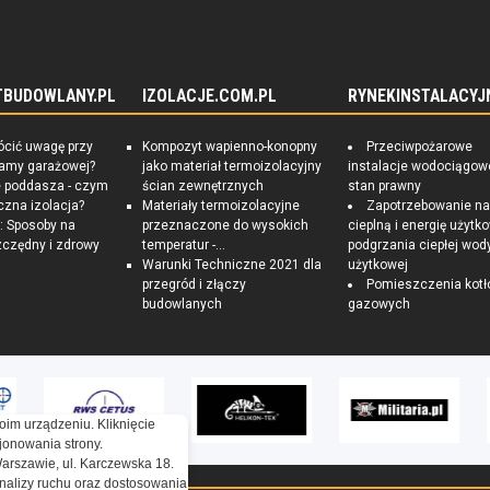
TBUDOWLANY.PL
IZOLACJE.COM.PL
RYNEKINSTALACYJ
ócić uwagę przy
Kompozyt wapienno-konopny
Przeciwpożarowe
ramy garażowej?
jako materiał termoizolacyjny
instalacje wodociągow
e poddasza - czym
ścian zewnętrznych
stan prawny
czna izolacja?
Materiały termoizolacyjne
Zapotrzebowanie n
 Sposoby na
przeznaczone do wysokich
cieplną i energię użytk
czędny i zdrowy
temperatur -...
podgrzania ciepłej wod
Warunki Techniczne 2021 dla
użytkowej
przegród i złączy
Pomieszczenia kotł
budowlanych
gazowych
oim urządzeniu. Kliknięcie
onowania strony.
Warszawie, ul. Karczewska 18.
nalizy ruchu oraz dostosowania