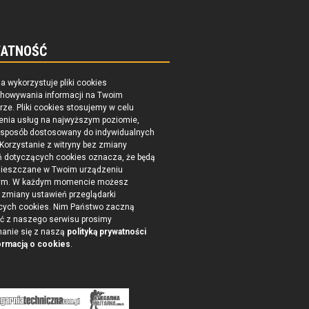
ATNOŚĆ
na wykorzystuje pliki cookies
chowywania informacji na Twoim
ze. Pliki cookies stosujemy w celu
enia usług na najwyższym poziomie,
 sposób dostosowany do indywidualnych
 Korzystanie z witryny bez zmiany
ń dotyczących cookies oznacza, że będą
ieszczane w Twoim urządzeniu
ym. W każdym momencie możesz
zmiany ustawień przeglądarki
cych cookies. Nim Państwo zaczną
ć z naszego serwisu prosimy
nanie się z naszą
polityką prywatności
ormacją o cookies
.