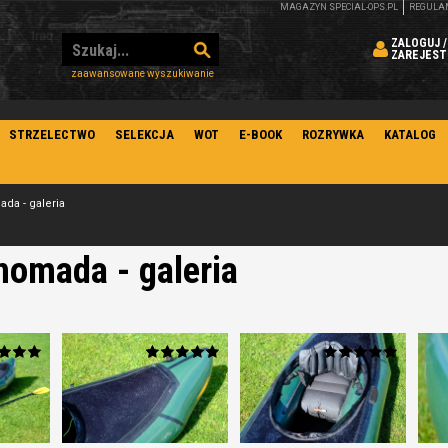
MAGAZYN SPECIAL-OPS.PL
REGULA
ZALOGUJ /
ZAREJEST
zaawansowane wyszukiwanie
STRZELECTWO
SELEKCJA
WOT
E-BOOK
ROZRYWKA
KATALOG
da - galeria
omada - galeria