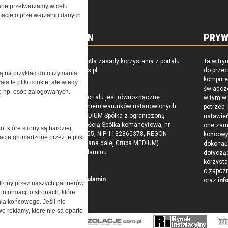
ne przetwarzamy w celu
ormacje o przetwarzaniu danych
REGULAMIN
PRYW
zkoleniu,
Regulamin określa zasady korzystania z portalu
Ta witry
owaniu
www.special-ops.pl
do prze
żą na przykład do utrzymania
raju
komputer
a te pliki cookie, ale wtedy
świadcz
cję np. osób zalogowanych.
Korzystanie z portalu jest równoznaczne
w tym w
z zaakceptowaniem warunków ustanowionych
potrzeb.
przez Grupa MEDIUM Spółka z ograniczoną
ustawie
odpowiedzialnością Spółka komandytowa, nr
one zam
o, które strony są bardziej
KRS: 0000537655, NIP 1132860378, REGON
końcow
acje gromadzone przez te pliki
146393437 (zwana dalej Grupa MEDIUM)
dokonać 
w postaci Regulaminu.
dotyczą
korzysta
o zapoz
Przeczytaj regulamin
oraz
inf
trony przez naszych partnerów
nformacji o stronach, które
nia końcowego. Jeśli nie
e reklamy, które nie są oparte