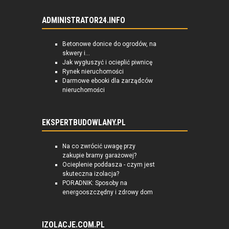
ADMINISTRATOR24.INFO
Betonowe donice do ogrodów, na
skwery i...
Jak wygłuszyć i ocieplić piwnicę
Rynek nieruchomości
Darmowe ebooki dla zarządców
nieruchomości
EKSPERTBUDOWLANY.PL
Na co zwrócić uwagę przy
zakupie bramy garażowej?
Ocieplenie poddasza - czym jest
skuteczna izolacja?
PORADNIK: Sposoby na
energooszczędny i zdrowy dom
IZOLACJE.COM.PL