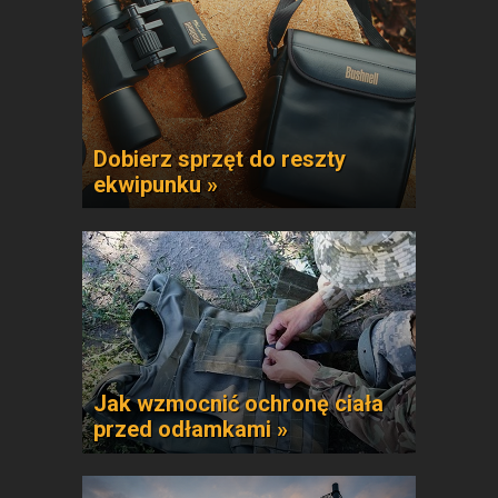
Dobierz sprzęt do reszty
ekwipunku »
Jak wzmocnić ochronę ciała
przed odłamkami »