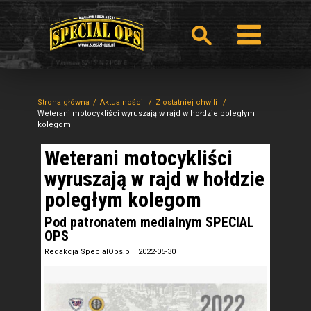
Strona główna
Aktualności
Z ostatniej chwili
Weterani motocykliści wyruszają w rajd w hołdzie poległym
kolegom
Weterani motocykliści
wyruszają w rajd w hołdzie
poległym kolegom
Pod patronatem medialnym SPECIAL
OPS
Redakcja SpecialOps.pl
|
2022-05-30