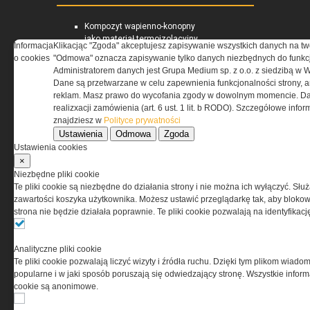
Kompozyt wapienno-konopny
jako materiał termoizolacyjny
Informacja
Klikacjąc "Zgoda" akceptujesz zapisywanie wszystkich danych na tw
ścian zewnętrznych
o cookies
"Odmowa" oznacza zapisywanie tylko danych niezbędnych do funkcj
Materiały termoizolacyjne
Administratorem danych jest Grupa Medium sp. z o.o. z siedzibą w 
przeznaczone do wysokich
Dane są przetwarzane w celu zapewnienia funkcjonalności strony, a
temperatur -...
reklam. Masz prawo do wycofania zgody w dowolnym momencie. Da
Warunki Techniczne 2021 dla
realizxacji zamówienia (art. 6 ust. 1 lit. b RODO). Szczegółowe inf
przegród i złączy budowlanych
znajdziesz w
Polityce prywatności
Ustawienia
Odmowa
Zgoda
Ustawienia cookies
RYNEKINSTALACYJNY.PL
×
Niezbędne pliki cookie
Te pliki cookie są niezbędne do działania strony i nie można ich wyłączyć. Słu
Przeciwpożarowe instalacje
zawartości koszyka użytkownika. Możesz ustawić przeglądarkę tak, aby blokował
wodociągowe – stan prawny
strona nie będzie działała poprawnie. Te pliki cookie pozwalają na identyfika
Zapotrzebowanie na moc
cieplną i energię użytkową do
podgrzania ciepłej wody
Analityczne pliki cookie
użytkowej
Te pliki cookie pozwalają liczyć wizyty i źródła ruchu. Dzięki tym plikom wiadom
Pomieszczenia kotłowni
popularne i w jaki sposób poruszają się odwiedzający stronę. Wszystkie inform
gazowych
cookie są anonimowe.