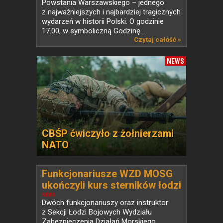
Powstania Warszawskiego – jednego
z najważniejszych i najbardziej tragicznych
wydarzeń w historii Polski. O godzinie
17.00, w symboliczną Godzinę...
Czytaj całość »
NEWS
CBŚP ćwiczyło z żołnierzami
NATO
Funkcjonariusze WZD MOSG
ukończyli kurs sterników łodzi
bojowych
NEWS
Dwóch funkcjonariuszy oraz instruktor
z Sekcji Łodzi Bojowych Wydziału
Zabezpieczenia Działań Morskiego