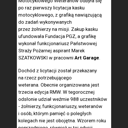
Motocyklowego Weteranów odbyła się
po raz pierwszy licytacja kasku
motocyklowego, z grafiką nawiązującą
do zadań wykonywanych
przez żołnierzy na misji. Zakup kasku
ufundowała Fundacja PGZ, a grafikę
wykonał funkcjonariusz Państwowej
Straży Pożarnej aspirant Marek
SZATKOWSKI w pracowni
Art Garage
.
Dochód z licytacji został przekazany
na rzecz potrzebującego
weterana. Obecnie organizowana jest
trzecia edycja RMW. W tegorocznej
odsłonie udział weźmie 988 uczestników
- żołnierzy, funkcjonariuszy, weteranów
i osób, którym pamięć o poległych
kolegach nie jest obojętna. Wzorem roku
poprzedniego, również w tej edycji