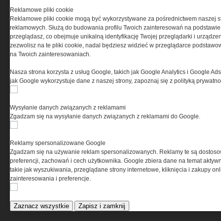
Reklamowe pliki cookie
ELEKTRO.INFO
Reklamowe pliki cookie mogą być wykorzystywane za pośrednictwem naszej s
reklamowych. Służą do budowania profilu Twoich zainteresowań na podstawie i
przeglądasz, co obejmuje unikalną identyfikację Twojej przeglądarki i urządze
WAGO 221 - teraz również w
zezwolisz na te pliki cookie, nadal będziesz widzieć w przeglądarce podstawow
wersji 6 mm²
na Twoich zainteresowaniach.
Dlaczego warto wybrać
ogrzewanie...
Nasza strona korzysta z usług Google, takich jak Google Analytics i Google Ads
Jak wybrać lampy wiszące do
jak Google wykorzystuje dane z naszej strony, zapoznaj się z polityką prywatn
domu?
Wysyłanie danych związanych z reklamami
Zgadzam się na wysyłanie danych związanych z reklamami do Google.
Reklamy spersonalizowane Google
Zgadzam się na używanie reklam spersonalizowanych. Reklamy te są dostos
preferencji, zachowań i cech użytkownika. Google zbiera dane na temat aktywn
takie jak wyszukiwania, przeglądane strony internetowe, kliknięcia i zakupy onl
zainteresowania i preferencje.
Zaznacz wszystkie
Zapisz i zamknij