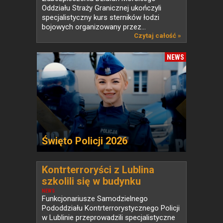
Oddziału Straży Granicznej ukończyli
specjalistyczny kurs sterników łodzi
bojowych organizowany przez...
Czytaj całość »
NEWS
Święto Policji 2026
Kontrterroryści z Lublina
szkolili się w budynku
przeznaczonym do rozbiórki
NEWS
Funkcjonariusze Samodzielnego
Pododdziału Kontrterrorystycznego Policji
w Lublinie przeprowadzili specjalistyczne