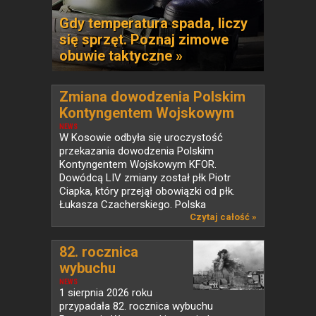
Gdy temperatura spada, liczy
się sprzęt. Poznaj zimowe
obuwie taktyczne »
Zmiana dowodzenia Polskim
Kontyngentem Wojskowym
KFOR w Kosowie
NEWS
W Kosowie odbyła się uroczystość
przekazania dowodzenia Polskim
Kontyngentem Wojskowym KFOR.
Dowódcą LIV zmiany został płk Piotr
Ciapka, który przejął obowiązki od płk.
Łukasza Czacherskiego. Polska
od ponad...
Czytaj całość »
82. rocznica
wybuchu
Powstania...
NEWS
1 sierpnia 2026 roku
przypadała 82. rocznica wybuchu