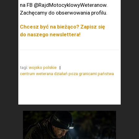
na FB @RajdMotocyklowyWeteranow.
Zachęcamy do obserwowania profilu.
Chcesz być na bieżąco? Zapisz się
do naszego newslettera!
tagi:
wojsko polskie
centrum weterana działań poza granicami państwa