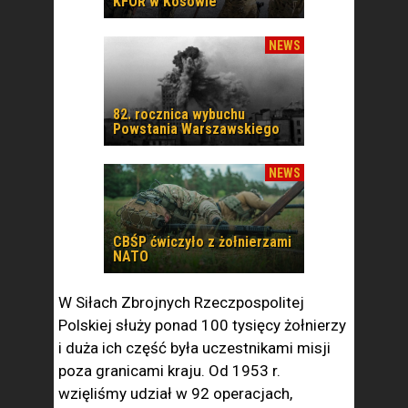
KFOR w Kosowie
NEWS
82. rocznica wybuchu
Powstania Warszawskiego
NEWS
CBŚP ćwiczyło z żołnierzami
NATO
W Siłach Zbrojnych Rzeczpospolitej
Polskiej służy ponad 100 tysięcy żołnierzy
i duża ich część była uczestnikami misji
poza granicami kraju. Od 1953 r.
wzięliśmy udział w 92 operacjach,