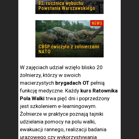
82. rocznica wybuchu
Powstania Warszawskiego
NEWS
CBŚP ćwiczyło z żołnierzami
NATO
W zajęciach udział wzięło blisko 20
żołnierzy, którzy w swoich
macierzystych
brygadach OT
pełnią
funkcję medyczne. Każdy
kurs Ratownika
Pola Walki
trwa pięć dni i poprzedzony
jest szkoleniem e-learningowym.
Żołnierze w praktyce poznają tajniki
udzielania pomocy na polu walki,
ewakuacji rannego, realizacji badania
urazowego czy wykorzystywania