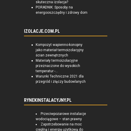
skuteczna izolacja?
PORADNIK: Sposoby na
energooszczędny i zdrowy dom
IZOLACJE.COM.PL
Kompozyt wapienno-konopny
jako materiał termoizolacyjny
ścian zewnętrznych
Materiały termoizolacyjne
przeznaczone do wysokich
temperatur -...
Warunki Techniczne 2021 dla
przegród i złączy budowlanych
RYNEKINSTALACYJNY.PL
Przeciwpożarowe instalacje
wodociągowe – stan prawny
Zapotrzebowanie na moc
cieplną i energię użytkową do