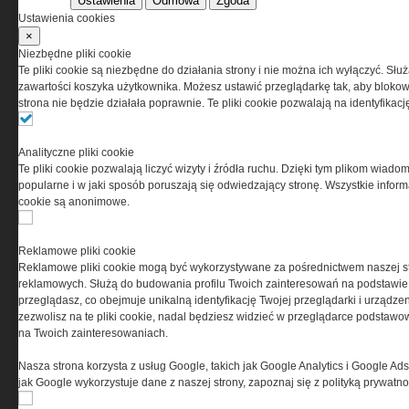
Ustawienia
Odmowa
Zgoda
Korzystanie z portalu jest równoznaczne
Ustawienia cookies
z zaakceptowaniem warunków ustanowionych
×
przez Grupa MEDIUM Spółka z ograniczoną
Niezbędne pliki cookie
odpowiedzialnością Spółka komandytowa, nr KRS:
Te pliki cookie są niezbędne do działania strony i nie można ich wyłączyć. Słu
0000537655, NIP 1132860378, REGON 146393437
zawartości koszyka użytkownika. Możesz ustawić przeglądarkę tak, aby blokował
(zwana dalej Grupa MEDIUM) w postaci Regulaminu.
strona nie będzie działała poprawnie. Te pliki cookie pozwalają na identyfika
Przeczytaj regulamin
Analityczne pliki cookie
Te pliki cookie pozwalają liczyć wizyty i źródła ruchu. Dzięki tym plikom wiadom
popularne i w jaki sposób poruszają się odwiedzający stronę. Wszystkie inform
cookie są anonimowe.
PRYWATNOŚĆ
Reklamowe pliki cookie
Reklamowe pliki cookie mogą być wykorzystywane za pośrednictwem naszej s
Ta witryna wykorzystuje pliki cookies do przechowywania
reklamowych. Służą do budowania profilu Twoich zainteresowań na podstawie i
informacji na Twoim komputerze. Pliki cookies stosujemy
przeglądasz, co obejmuje unikalną identyfikację Twojej przeglądarki i urządze
w celu świadczenia usług na najwyższym poziomie,
zezwolisz na te pliki cookie, nadal będziesz widzieć w przeglądarce podstawow
w tym w sposób dostosowany do indywidualnych potrzeb.
na Twoich zainteresowaniach.
Korzystanie z witryny bez zmiany ustawień dotyczących
cookies oznacza, że będą one zamieszczane w Twoim
Nasza strona korzysta z usług Google, takich jak Google Analytics i Google Ads
urządzeniu końcowym. W każdym momencie możesz
jak Google wykorzystuje dane z naszej strony, zapoznaj się z polityką prywatn
dokonać zmiany ustawień przeglądarki dotyczących
cookies. Nim Państwo zaczną korzystać z naszego