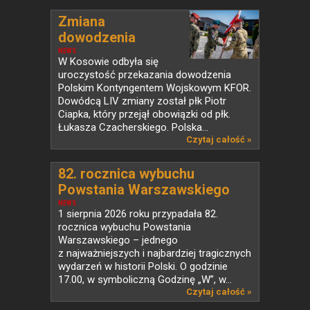
Zmiana
dowodzenia
Polskim...
NEWS
W Kosowie odbyła się
uroczystość przekazania dowodzenia
Polskim Kontyngentem Wojskowym KFOR.
Dowódcą LIV zmiany został płk Piotr
Ciapka, który przejął obowiązki od płk.
Łukasza Czacherskiego. Polska...
Czytaj całość »
82. rocznica wybuchu
Powstania Warszawskiego
NEWS
1 sierpnia 2026 roku przypadała 82.
rocznica wybuchu Powstania
Warszawskiego – jednego
z najważniejszych i najbardziej tragicznych
wydarzeń w historii Polski. O godzinie
17.00, w symboliczną Godzinę „W”, w...
Czytaj całość »