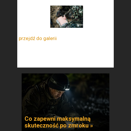
przejdź do galerii
Co zapewni maksymalną
skuteczność po zmroku »