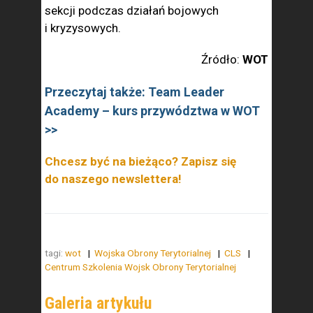
sekcji podczas działań bojowych
i kryzysowych.
Źródło:
WOT
Przeczytaj także: Team Leader
Academy – kurs przywództwa w WOT
>>
Chcesz być na bieżąco? Zapisz się
do naszego newslettera!
tagi:
wot
Wojska Obrony Terytorialnej
CLS
Centrum Szkolenia Wojsk Obrony Terytorialnej