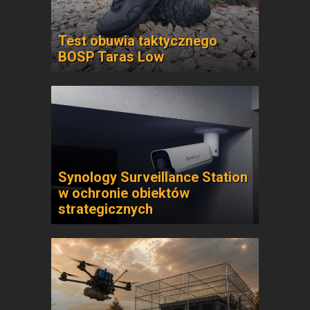
Test obuwia taktycznego
BOSP Taras Low
Synology Surveillance Station
w ochronie obiektów
strategicznych