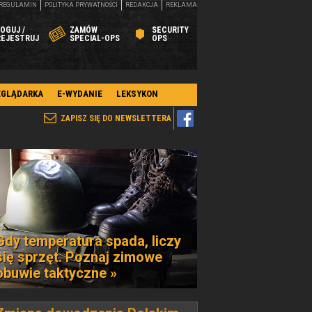
REGULAMIN
POLITYKA PRYWATNOŚCI
REDAKCJA
REKLAMA
OGUJ /
ZAMÓW
SECURITY
REJESTRUJ
SPECIAL-OPS
OPS
EGLĄDARKA
E-WYDANIE
LEKSYKON
ZAPISZ SIĘ DO NEWSLETTERA
Gdy temperatura spada, liczy
się sprzęt. Poznaj zimowe
obuwie taktyczne »