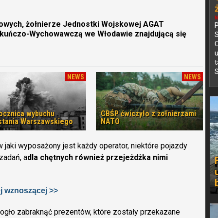
N
bowych, żołnierze Jednostki Wojskowej AGAT
P
iekuńczo-Wychowawczą we Włodawie znajdującą się
C
S
NEWS
NEWS
rocznica wybuchu
CBŚP ćwiczyło z żołnierzami
tania Warszawskiego
NATO
 jaki wyposażony jest każdy operator, niektóre pojazdy
zadań, a
dla chętnych również przejeżdżka nimi
ej wznoszącej >>
ogło zabraknąć prezentów, które zostały przekazane