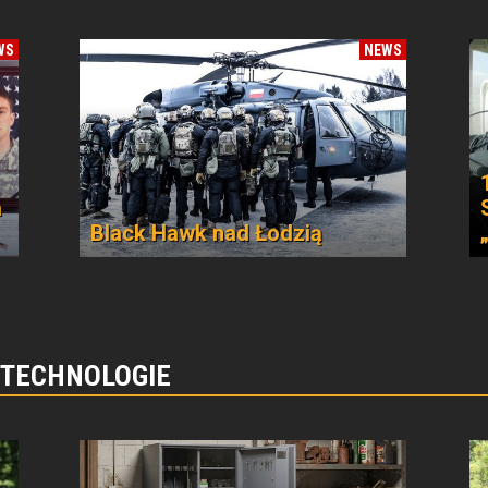
WS
NEWS
a
Black Hawk nad Łodzią
 TECHNOLOGIE