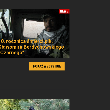
NEWS
10. rocznica śmierci płk.
Sławomira Berdychowskiego
„Czarnego”
POKAŻ WSZYSTKIE