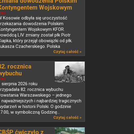
Zmiana dowodzenia Polskim
Kontyngentem Wojskowym
KFOR w Kosowie
EWS
W Kosowie odbyła się uroczystość
przekazania dowodzenia Polskim
Kontyngentem Wojskowym KFOR.
owódcą LIV zmiany został płk Piotr
iapka, który przejął obowiązki od płk.
Łukasza Czacherskiego. Polska
d ponad...
Czytaj całość »
82. rocznica
wybuchu
Powstania...
EWS
 sierpnia 2026 roku
przypadała 82. rocznica wybuchu
Powstania Warszawskiego – jednego
 najważniejszych i najbardziej tragicznych
ydarzeń w historii Polski. O godzinie
7.00, w symboliczną Godzinę...
Czytaj całość »
CBŚP ćwiczyło z