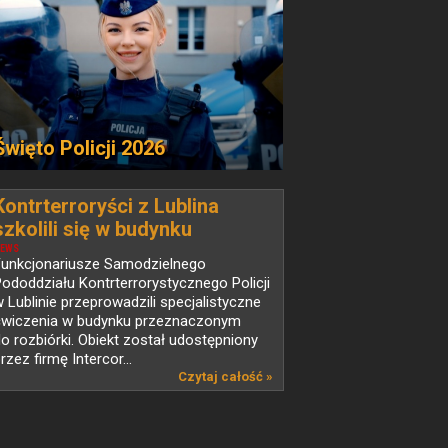
Święto Policji 2026
Kontrterroryści z Lublina
szkolili się w budynku
przeznaczonym do rozbiórki
EWS
Funkcjonariusze Samodzielnego
ododdziału Kontrterrorystycznego Policji
 Lublinie przeprowadzili specjalistyczne
ćwiczenia w budynku przeznaczonym
o rozbiórki. Obiekt został udostępniony
rzez firmę Intercor...
Czytaj całość »