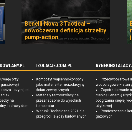
Benelli Nova 3 Tactical –
nowoczesna definicja strzelby
pump-action
DOWLANY.PL
IZOLACJE.COM.PL
RYNEKINSTALACYJ
 uwagę przy
Kompozyt wapienno-konopny
Przeciwpożarowe i
 garażowej?
jako materiał termoizolacyjny
wodociągowe – stan 
ddasza - czym jest
ścian zewnętrznych
Zapotrzebowanie 
lacja?
Materiały termoizolacyjne
cieplną i energię uży
osoby na
przeznaczone do wysokich
podgrzania ciepłej wo
dny i zdrowy dom
temperatur -...
użytkowej
Warunki Techniczne 2021 dla
Pomieszczenia kot
przegród i złączy budowlanych
gazowych