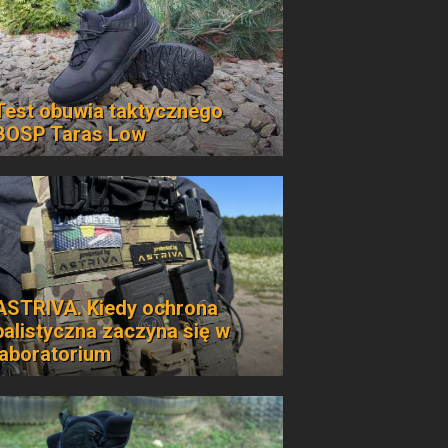
Test obuwia taktycznego
BOSP Taras Low
ASTRIVA. Kiedy ochrona
balistyczna zaczyna się w
laboratorium