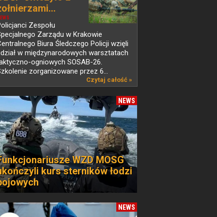
żołnierzami...
EWS
olicjanci Zespołu
Specjalnego Zarządu w Krakowie
entralnego Biura Śledczego Policji wzięli
udział w międzynarodowych warsztatach
taktyczno-ogniowych SOSAB-26.
zkolenie zorganizowane przez 6...
Czytaj całość »
NEWS
Funkcjonariusze WZD MOSG
ukończyli kurs sterników łodzi
bojowych
NEWS