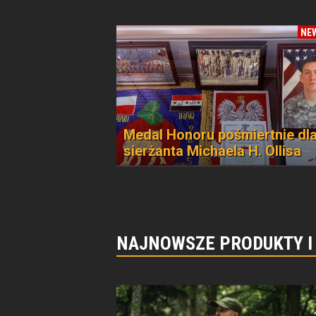
NE
Medal Honoru pośmiertnie dl
sierżanta Michaela H. Ollisa
NAJNOWSZE PRODUKTY I