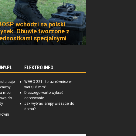
BOSP wchodzi na polski
rynek. Obuwie tworzone z
jednostkami specjalnymi
NY.PL
ELEKTRO.INFO
nstalacje
WAGO 221 - teraz również w
prawny
wersji 6 mm²
na moc
Dlaczego warto wybrać
tkową do
ogrzewanie...
dy
Jak wybrać lampy wiszące do
domu?
łowni