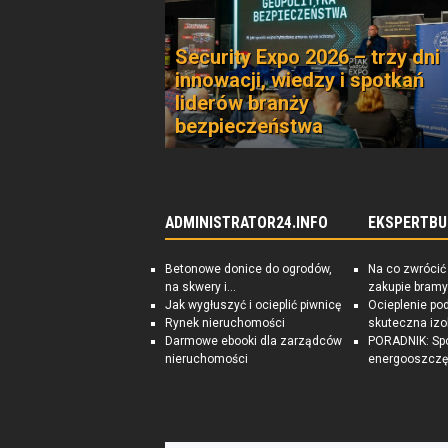
Security Expo 2026 – trzy dni
innowacji, wiedzy i spotkań
liderów branży
bezpieczeństwa
ADMINISTRATOR24.INFO
EKSPERTBU
Betonowe donice do ogrodów,
Na co zwrócić
na skwery i...
zakupie bramy
Jak wygłuszyć i ocieplić piwnicę
Ocieplenie po
Rynek nieruchomości
skuteczna izo
Darmowe ebooki dla zarządców
PORADNIK: Sp
nieruchomości
energooszczę