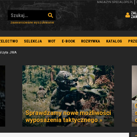
MAGAZYN SPECIAL-OPS.PL
ZAL
ZA
zaawansowane wyszukiwanie
ZELECTWO
SELEKCJA
WOT
E-BOOK
ROZRYWKA
KATALOG
PRZ
izyta JWA
Sprawdzamy nowe możliwości
wyposażenia taktycznego »