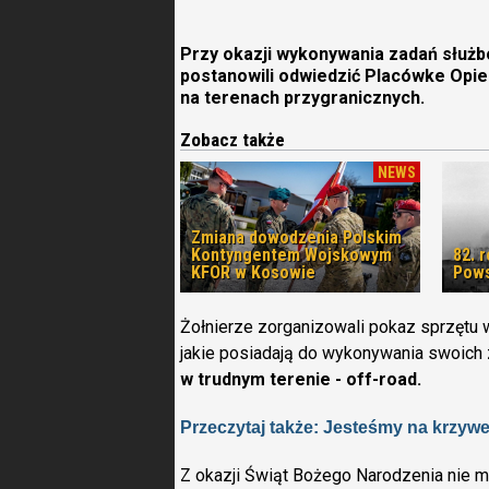
Przy okazji wykonywania zadań służ
postanowili odwiedzić Placówke Op
na terenach przygranicznych.
Zobacz także
NEWS
Zmiana dowodzenia Polskim
Kontyngentem Wojskowym
82. 
KFOR w Kosowie
Pows
Żołnierze zorganizowali pokaz sprzętu w
jakie posiadają do wykonywania swoich 
w trudnym terenie - off-road.
Przeczytaj także: Jesteśmy na krzyw
Z okazji Świąt Bożego Narodzenia nie m