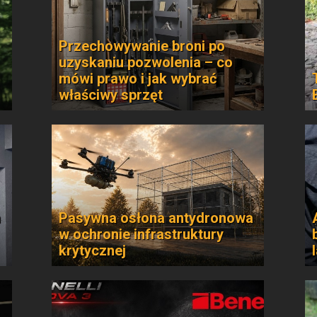
Przechowywanie broni po
uzyskaniu pozwolenia – co
mówi prawo i jak wybrać
właściwy sprzęt
n
Pasywna osłona antydronowa
w ochronie infrastruktury
krytycznej