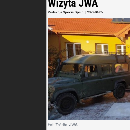
Wizyta JWA
Redakcja SpecialOps.pl
|
2022-01-05
Fot. Źródło: JWA