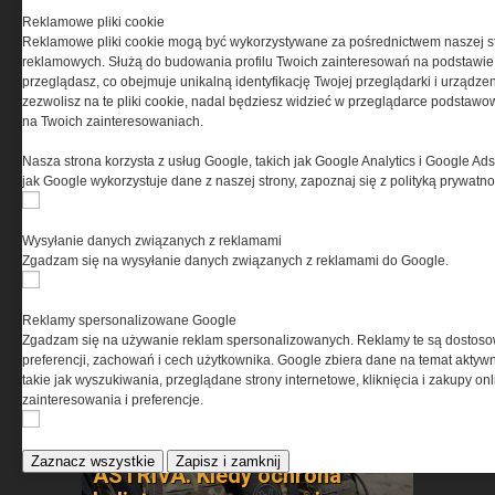
w ochronie obiektów
Reklamowe pliki cookie
strategicznych
Reklamowe pliki cookie mogą być wykorzystywane za pośrednictwem naszej s
reklamowych. Służą do budowania profilu Twoich zainteresowań na podstawie i
przeglądasz, co obejmuje unikalną identyfikację Twojej przeglądarki i urządze
zezwolisz na te pliki cookie, nadal będziesz widzieć w przeglądarce podstawow
na Twoich zainteresowaniach.
Nasza strona korzysta z usług Google, takich jak Google Analytics i Google Ads
jak Google wykorzystuje dane z naszej strony, zapoznaj się z polityką prywatn
Pasywna osłona antydronowa
Wysyłanie danych związanych z reklamami
w ochronie infrastruktury
Zgadzam się na wysyłanie danych związanych z reklamami do Google.
krytycznej
Reklamy spersonalizowane Google
Zgadzam się na używanie reklam spersonalizowanych. Reklamy te są dostos
preferencji, zachowań i cech użytkownika. Google zbiera dane na temat aktywn
takie jak wyszukiwania, przeglądane strony internetowe, kliknięcia i zakupy onl
zainteresowania i preferencje.
Zaznacz wszystkie
Zapisz i zamknij
ASTRIVA. Kiedy ochrona