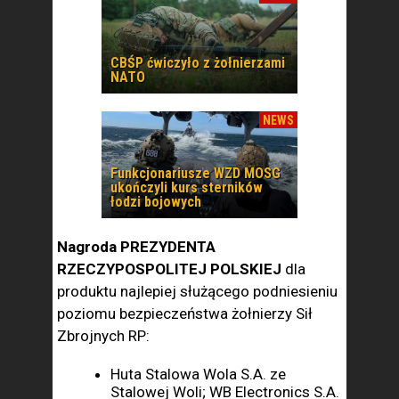
CBŚP ćwiczyło z żołnierzami
NATO
NEWS
Funkcjonariusze WZD MOSG
ukończyli kurs sterników
łodzi bojowych
Nagroda PREZYDENTA
RZECZYPOSPOLITEJ POLSKIEJ
dla
produktu najlepiej służącego podniesieniu
poziomu bezpieczeństwa żołnierzy Sił
Zbrojnych RP:
Huta Stalowa Wola S.A. ze
Stalowej Woli; WB Electronics S.A.