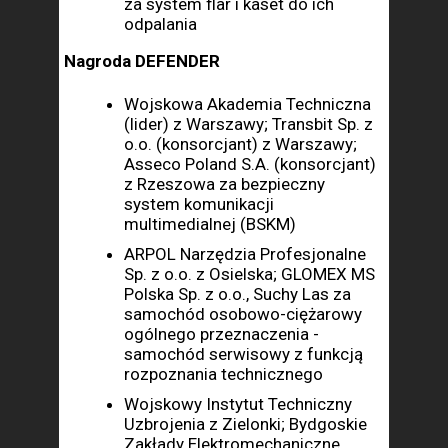
za system flar i kaset do ich
odpalania
Nagroda DEFENDER
Wojskowa Akademia Techniczna
(lider) z Warszawy; Transbit Sp. z
o.o. (konsorcjant) z Warszawy;
Asseco Poland S.A. (konsorcjant)
z Rzeszowa za bezpieczny
system komunikacji
multimedialnej (BSKM)
ARPOL Narzędzia Profesjonalne
Sp. z o.o. z Osielska; GLOMEX MS
Polska Sp. z o.o., Suchy Las za
samochód osobowo-ciężarowy
ogólnego przeznaczenia -
samochód serwisowy z funkcją
rozpoznania technicznego
Wojskowy Instytut Techniczny
Uzbrojenia z Zielonki; Bydgoskie
Zakłady Elektromechaniczne