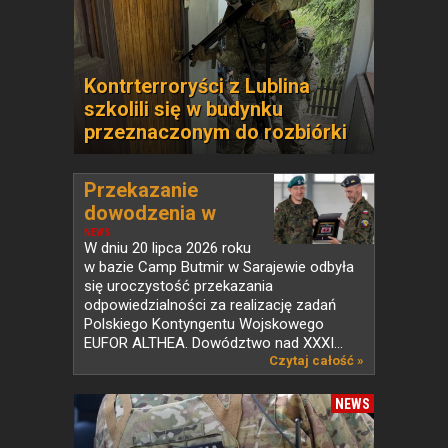
Kontrterroryści z Lublina
szkolili się w budynku
przeznaczonym do rozbiórki
Przekazanie
dowodzenia w
PKW...
NEWS
W dniu 20 lipca 2026 roku
w bazie Camp Butmir w Sarajewie odbyła
się uroczystość przekazania
odpowiedzialności za realizację zadań
Polskiego Kontyngentu Wojskowego
EUFOR ALTHEA. Dowództwo nad XXXI...
Czytaj całość »
NEWS