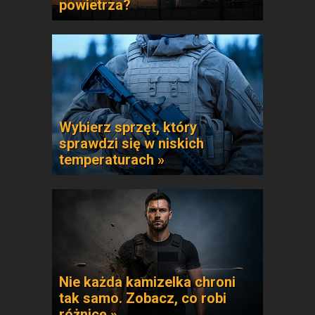
powietrza?
Wybierz sprzęt, który
sprawdzi się w niskich
temperaturach »
Nie każda kamizelka chroni
tak samo. Zobacz, co robi
różnicę »