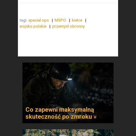
tagi:
special ops
MSPO
kielce
wojsko polskie
przemysł obronny
Co zapewni maksymalną
skuteczność po zmroku »