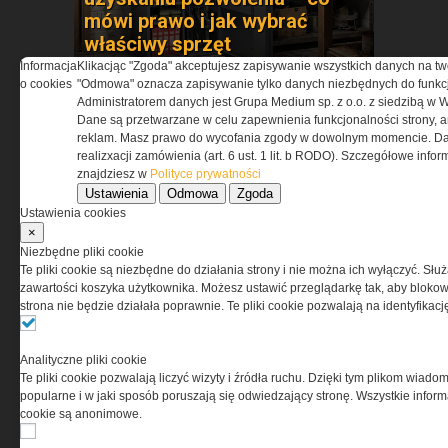
mówi prawo i jak wybrać
właściwy sprzęt
Informacja
Klikacjąc "Zgoda" akceptujesz zapisywanie wszystkich danych na tw
o cookies
"Odmowa" oznacza zapisywanie tylko danych niezbędnych do funkcj
Administratorem danych jest Grupa Medium sp. z o.o. z siedzibą w 
Dane są przetwarzane w celu zapewnienia funkcjonalności strony, a
reklam. Masz prawo do wycofania zgody w dowolnym momencie. Da
realizxacji zamówienia (art. 6 ust. 1 lit. b RODO). Szczegółowe inf
znajdziesz w
Polityce prywatności
Ustawienia
Odmowa
Zgoda
Ustawienia cookies
×
Test obuwia taktycznego
Niezbędne pliki cookie
BOSP Taras Low
Te pliki cookie są niezbędne do działania strony i nie można ich wyłączyć. Słu
zawartości koszyka użytkownika. Możesz ustawić przeglądarkę tak, aby blokował
strona nie będzie działała poprawnie. Te pliki cookie pozwalają na identyfika
Analityczne pliki cookie
Te pliki cookie pozwalają liczyć wizyty i źródła ruchu. Dzięki tym plikom wiadom
popularne i w jaki sposób poruszają się odwiedzający stronę. Wszystkie inform
cookie są anonimowe.
Synology Surveillance Station