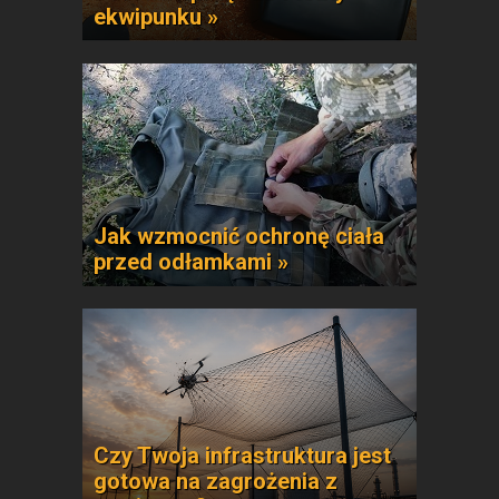
ekwipunku »
Jak wzmocnić ochronę ciała
przed odłamkami »
Czy Twoja infrastruktura jest
gotowa na zagrożenia z