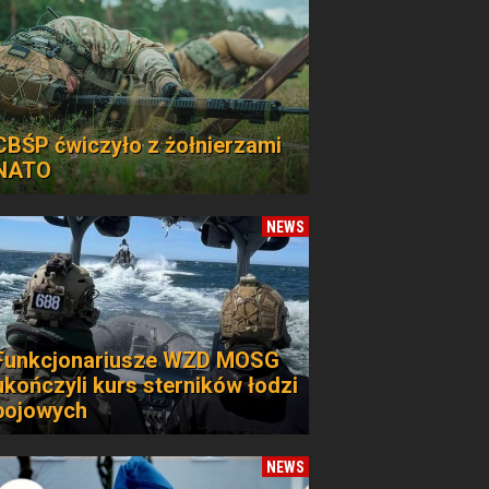
CBŚP ćwiczyło z żołnierzami
NATO
NEWS
Funkcjonariusze WZD MOSG
ukończyli kurs sterników łodzi
bojowych
NEWS