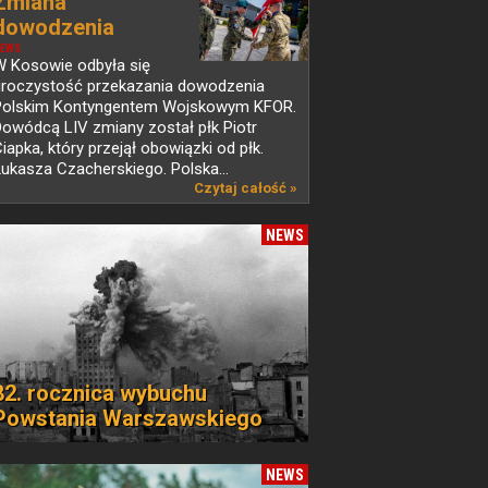
Zmiana
dowodzenia
Polskim...
EWS
W Kosowie odbyła się
uroczystość przekazania dowodzenia
Polskim Kontyngentem Wojskowym KFOR.
owódcą LIV zmiany został płk Piotr
iapka, który przejął obowiązki od płk.
ukasza Czacherskiego. Polska...
Czytaj całość »
NEWS
82. rocznica wybuchu
Powstania Warszawskiego
NEWS