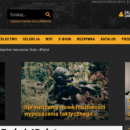
MAGAZYN SPECIAL-OPS.PL
ZAL
ZA
zaawansowane wyszukiwanie
ZELECTWO
SELEKCJA
WOT
E-BOOK
ROZRYWKA
KATALOG
PRZ
spólne ćwiczenia 7eds i 4Pplot
Sprawdzamy nowe możliwości
wyposażenia taktycznego »