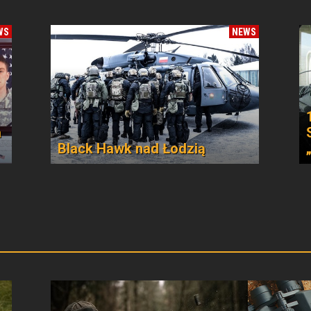
WS
NEWS
a
Black Hawk nad Łodzią