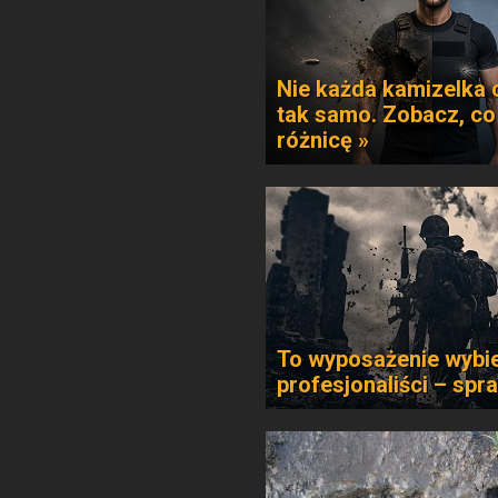
Nie każda kamizelka 
tak samo. Zobacz, co
różnicę »
To wyposażenie wybie
profesjonaliści – spr