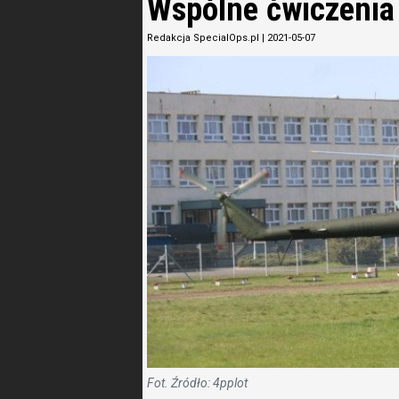
Wspólne ćwiczenia 
Redakcja SpecialOps.pl
|
2021-05-07
Fot. Źródło: 4pplot