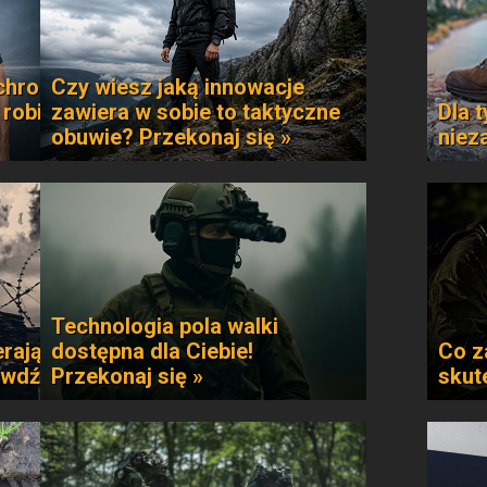
chroni
Czy wiesz jaką innowacje
 robi
zawiera w sobie to taktyczne
Dla t
obuwie? Przekonaj się »
niez
Technologia pola walki
rają
dostępna dla Ciebie!
Co z
awdź »
Przekonaj się »
skut