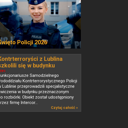
Święto Policji 2026
Kontrterroryści z Lublina
szkolili się w budynku
przeznaczonym do rozbiórki
EWS
Funkcjonariusze Samodzielnego
ododdziału Kontrterrorystycznego Policji
 Lublinie przeprowadzili specjalistyczne
ćwiczenia w budynku przeznaczonym
o rozbiórki. Obiekt został udostępniony
rzez firmę Intercor...
Czytaj całość »