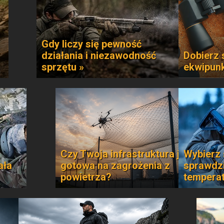
Gdy liczy się pewność
działania i niezawodność
Dobierz 
sprzętu »
ekwipun
Czy Twoja infrastruktura jest
Wybierz 
ała
gotowa na zagrożenia z
sprawdzi
powietrza?
temperat