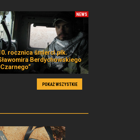
NEWS
10. rocznica śmierci płk.
Sławomira Berdychowskiego
„Czarnego”
POKAŻ WSZYSTKIE