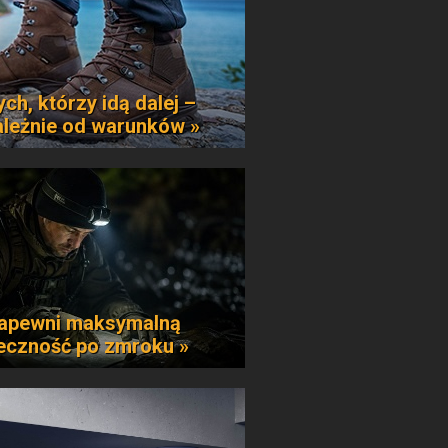
ych, którzy idą dalej –
ależnie od warunków »
apewni maksymalną
eczność po zmroku »