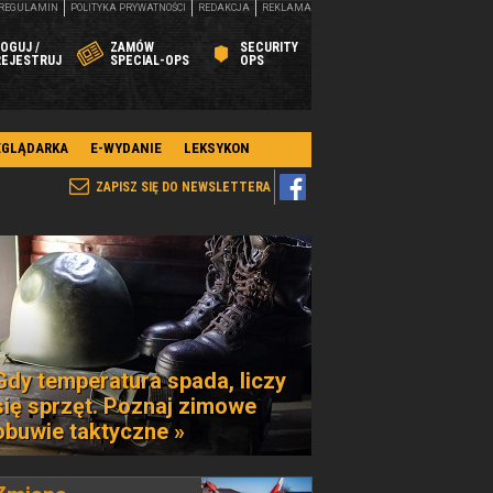
REGULAMIN
POLITYKA PRYWATNOŚCI
REDAKCJA
REKLAMA
OGUJ /
ZAMÓW
SECURITY
REJESTRUJ
SPECIAL-OPS
OPS
EGLĄDARKA
E-WYDANIE
LEKSYKON
ZAPISZ SIĘ DO NEWSLETTERA
Gdy temperatura spada, liczy
się sprzęt. Poznaj zimowe
obuwie taktyczne »