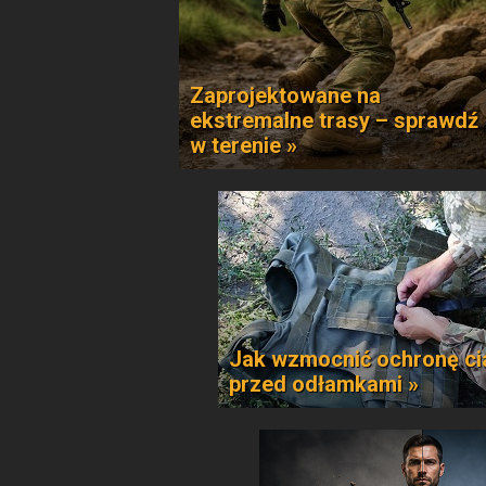
Zaprojektowane na
ekstremalne trasy – sprawdź
w terenie »
Jak wzmocnić ochronę ci
przed odłamkami »