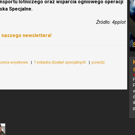
ansportu lotniczego oraz wsparcia ogniowego operacji
ska Specjalne.
Źródło: 4pplot
o naszego newslettera!
czenia wojskowe
7 eskadra działań specjalnych
powidz
N
P
w
d
p