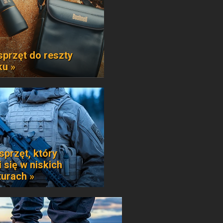
sprzęt do reszty
ku »
sprzęt, który
 się w niskich
urach »