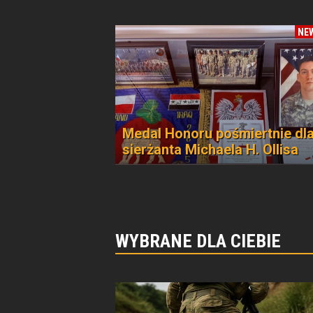
NE
Medal Honoru pośmiertnie dl
sierżanta Michaela H. Ollisa
WYBRANE DLA CIEBIE