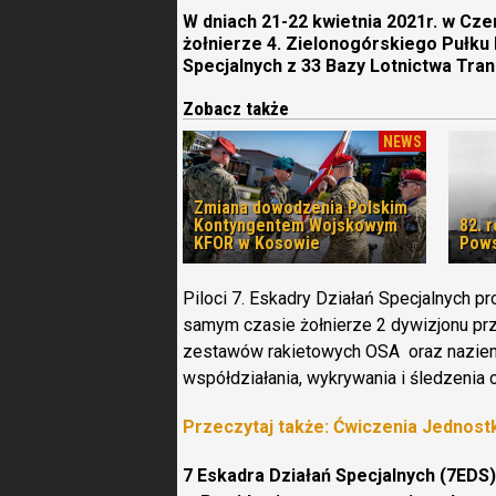
W dniach 21-22 kwietnia 2021r. w Cze
żołnierze 4. Zielonogórskiego Pułku 
Specjalnych z 33 Bazy Lotnictwa Tra
Zobacz także
NEWS
Zmiana dowodzenia Polskim
Kontyngentem Wojskowym
82. 
KFOR w Kosowie
Pows
Piloci 7. Eskadry Działań Specjalnych p
samym czasie żołnierze 2 dywizjonu pr
zestawów rakietowych OSA oraz naziemn
współdziałania, wykrywania i śledzenia 
Przeczytaj także: Ćwiczenia Jednost
7 Eskadra Działań Specjalnych (7EDS