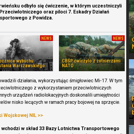
rwieńsku odbyło się ćwiczenie, w którym uczestniczyli
Przeciwlotniczego oraz piloci 7. Eskadry Działań
nsportowego z Powidza.
NEWS
NEWS
rocznica wybuchu
CBŚP ćwiczyło z żołnierzami
tania Warszawskiego
NATO
rowadzili działania, wykorzystując śmigłowiec Mi-17. W tym
zeciwlotniczego z wykorzystaniem przeciwlotniczych
ych urządzeń radiolokacyjnych doskonalili umiejętności
celów nisko lecących w ramach pracy bojowej na sprzęcie.
ki Wojskowej NIL >>
) wchodzi w skład 33 Bazy Lotnictwa Transportowego